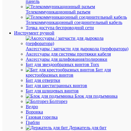
панель
Быстры
просмот
Телекоммуникационный разъем
Заглушк
M32х1.5
Телекоммуникацонный соединительный кабель
никелир
Точка доступа беспроводной сети
латунь
Инструмент ручной
DKC
6050-
32A
Аксессуары / запчасти для дырокола (перфоратора)
Аксессуары для системы протяжки кабеля
Аксессуары для шлифования/полировки
Бит для звездообразных винтов Torx
Под
Бит для
заказ
крестообразных винтов
Артикул
Бит для отвертки
6050-
Бит для шестигранных винтов
32A
Бит для шлицевых винтов
Бренд
Блок для подъемника
DKC
Болторез
Цена
Ведро
по
Воронка
запросу
Газовая горелка
Грабли
Запроси
Держатель для бит
цену