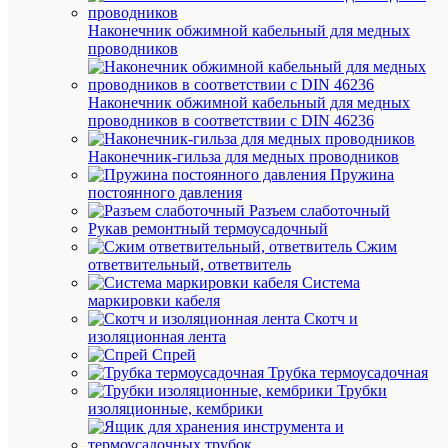
Про
Наконечник обжимной кабельный для медных
проводников
DKC
Пр
Ди
16
тр
Наконечник обжимной кабельный для медных
мм
по
проводников в соответствии с DIN 46236
16
Ди
Наконечник-гильза для медных проводников
мм
тру
Пружина
постоянного давления
Лату
Ма
Разъем слаботочный
Рукав ремонтный термоусадочный
Но
16
Сжим
диа
мм
ответвительный, ответвитель
тру
Система
Жест
маркировки кабеля
Ти
(-
Скотч и
тру
ая)
изоляционная лента
Спрей
Серы
Цв
Трубка термоусадочная
Трубки
изоляционные, кембрики