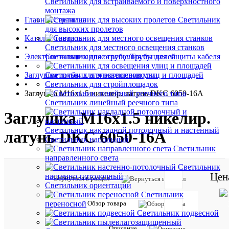
Светильник для встраиваемого и поверхностного
монтажа
Главная страница
Светильник
•
для высоких пролетов
Каталог товаров
•
Светильник для местного освещения станков
Электроизоляционные трубы/Трубы для защиты кабеля
Светильник для освещения туннелей
•
Заглушка трубы для электропроводки
Светильник для освещения улиц и площадей
•
Светильник для стройплощадок
Заглушка M16х1.5 никелир. латунь DKC 6050-16A
Светильник линейный реечного типа
Заглушка M16х1.5 никелир.
Светильник накладной потолочный и настенный
латунь DKC 6050-16A
Светильник напольный
Светильник
направленного света
Светильник
Цен
настенно-потолочный
Вернуться в раздел
Светильник ориентации
Светильник
Обзор товара
переносной
Отзывов:
Светильник подвесной
Описание