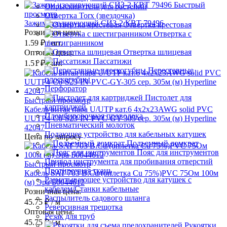
Быстрый
Опрыскиватель для растений
просмотр
Отвертка Torx (звездочка)
Зажим изолирующий СИЗ-2 КВТ 79496
Отвертка крестовая
Розничная цена:
Отвертка с
1.59 ₽
/ шт.
шестигранником
Отвертка шлицевая
Оптовая цена:
Пассатижи
1.51 ₽
/ шт.
Переставные
плоскогубцы
Перфоратор
Пистолет для
Быстрый просмотр
картриджей
Кабель витая пара U/UTP кат.6 4х2х23AWG solid PVC
Пломбировочная проволока
UUTP4-C6-S23-IN-PVC-GY-305 сер. 305м (м) Hyperline
Пневматический молоток
42047
Подающее устройство для кабельных катушек
Цена по запросу
Подъемный домкрат
Пояс для инструментов
Привод инструмента для пробивания отверстий
Быстрый просмотр
Протирочная ткань
Кабель SAT 703 B.Cu/(оплетка Cu 75%)PVC 75Ом 100м
Разматывающее устройство для катушек с
(м) Эра Б0044612
кабелем/Станки кабельные
Розничная цена:
Распылитель садового шланга
45.75 ₽
/ м
Реверсивная трещотка
Оптовая цена:
Резак для труб
45.75 ₽
/ м
Рукоятки