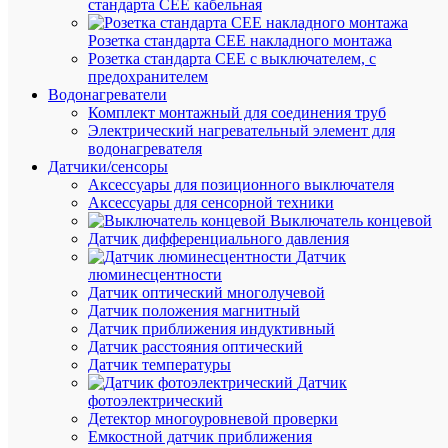
стандарта СЕЕ кабельная
Розетка стандарта СЕЕ накладного монтажа
Розетка стандарта СЕЕ с выключателем, с
Быстры
предохранителем
просмот
Водонагреватели
Втулка
Комплект монтажный для соединения труб
В
Электрический нагревательный элемент для
28
водонагревателя
ЗЭТАРУ
Датчики/сенсоры
zeta4021
Аксессуары для позиционного выключателя
Аксессуары для сенсорной техники
Выключатель концевой
В
Датчик дифференциального давления
наличии
Датчик
(844
люминесцентности
шт.)
Датчик оптический многолучевой
Артикул
Датчик положения магнитный
zeta4021
Датчик приближения индуктивный
Бренд
Датчик расстояния оптический
ГОФРО
Датчик температуры
Розничн
Датчик
цена:
фотоэлектрический
3.55
Детектор многоуровневой проверки
₽
Емкостной датчик приближения
/