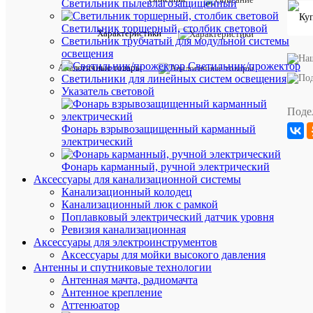
Светильник пылевлагозащищенный
Светильник торшерный, столбик световой
Характе
Все
Характеристики
Светильник трубчатый для модульной системы
характ
освещения
Производи
DKC
Светильник/прожектор
Аналогичные товары
Диаметр
16
Светильники для линейных систем освещения
трубы
мм
Указатель световой
по
Диаметр
Поде
16
трубы
мм
Фонарь взрывозащищенный карманный
с
электрический
Материал
Латунь
Номиналь
Фонарь карманный, ручной электрический
диаметр
16
Аксессуары для канализационной системы
трубы,
мм
мм
Канализационный колодец
Канализационный люк с рамкой
Жесткий
Тип
(-
Поплавковый электрический датчик уровня
трубки
ая)
Ревизия канализационная
Цвет
Серый
Аксессуары для электроинструментов
Кол-
Аксессуары для мойки высокого давления
во
Антенны и спутниковые технологии
в
Антенная мачта, радиомачта
упаковке
Антенное крепление
20
Аттенюатор