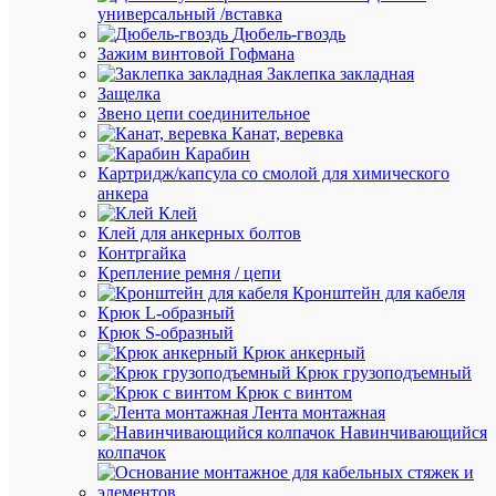
универсальный /вставка
для
Дюбель-гвоздь
гофриро
Зажим винтовой Гофмана
двустен.
Заклепка закладная
труб
Защелка
d63
Звено цепи соединительное
DKC
Канат, веревка
023063
Карабин
Картридж/капсула со смолой для химического
анкера
Под
Клей
заказ
Клей для анкерных болтов
Артикул
Контргайка
023063
Крепление ремня / цепи
Бренд
Кронштейн для кабеля
DKC
Крюк L-образный
Цена
Крюк S-образный
по
Крюк анкерный
запросу
Крюк грузоподъемный
Крюк с винтом
Запроси
Лента монтажная
цену
Навинчивающийся
колпачок