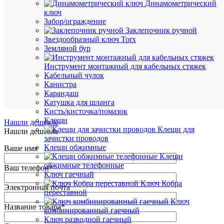
Динамометрический
ключ
Забор/ограждение
Заклепочник ручной
В
Звездообразный ключ Torx
избранн
Земляной бур
Инструмент монтажный для кабельных стяжек
К
Кабельный чулок
сравнен
Канистра
Карандаш
Катушка для шланга
Кисть/кисточка/помазок
Клещи
Нашли дешевле
Клещи для
Нашли дешевле
зачистки проводов
Клещи обжимные
Ваше имя
Клещи
обжимные телефонные
Ваш телефон
*
Ключ гаечный
Ключ Кобра
Электронная почта
переставной
Ключ
Название товара
*
комбинированный гаечный
Ключ разводной гаечный