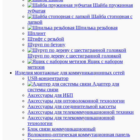
023110
Шайба пружинная
зубчатая
Шайба стопорная с
лапкой
Под
Шпилька резьбовая
заказ
Шплинт
Артикул
Штифт с резьбой
023110
Шуруп по бетону
Бренд
DKC
Шуруп по дереву с шестигранной головкой
Цена
Ящик с набором
по
метизов
запросу
Изделия монтажные для коммуникационных сетей
USB-концентратор
Запроси
Адаптер для
цену
системы связи
Аксессуары для ИБП
Аксессуары для оптоволоконной технологии
Аксессуары для соединительной кассеты
В
Аксессуары для телекоммуникационной техники
избранн
Аксессуары для телекоммуникационной
технологии
Блок связи коммуникационный
К
Волоконно-оптическая коммутационная панель
сравнен