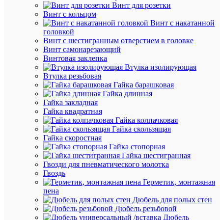
5.78
Винт для розетки
₽
Винт с кольцом
Винт с накатанной
/
головкой
шт.
Винт с шестигранным отверстием в головке
Винт самонарезающий
Винтовая заклепка
В
Втулка изолирующая
корзину
Втулка резьбовая
Гайка барашковая
Гайка длинная
Гайка закладная
В
Гайка квадратная
избранн
Гайка колпачковая
Гайка скользящая
Гайка скоростная
К
Гайка стопорная
сравнен
Гайка шестигранная
Гвозди для пневматического молотка
Гвоздь
Герметик, монтажная
пена
Дюбель для полых стен
Быстры
Дюбель резьбовой
просмот
Дюбель
Заглушк