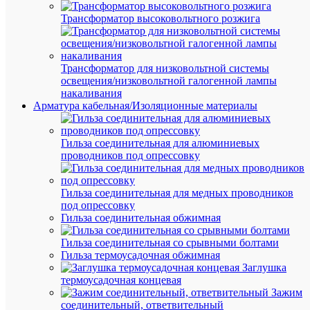
вещес
Трансформатор высоковольтного розжига
спосо
ухудш
работ
таких
издел
Трансформатор для низковольтной системы
Кром
освещения/низковольтной галогенной лампы
этого
накаливания
в
Арматура кабельная/Изоляционные материалы
случа
авари
ситуа
заглу
Гильза соединительная для алюминиевых
можн
проводников под опрессовку
испол
в
качес
Гильза соединительная для медных проводников
прегр
под опрессовку
для
Гильза соединительная обжимная
конта
с
издел
Гильза соединительная со срывными болтами
челов
Гильза термоусадочная обжимная
польз
Заглушка
этим
термоусадочная концевая
издел
Зажим
Данна
соединительный, ответвительный
заглу