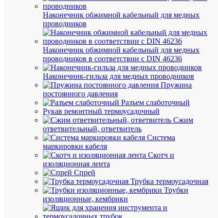
Наконечник обжимной кабельный для медных
проводников
Быстры
просмот
Наконечник обжимной кабельный для медных
Шнур
проводников в соответствии с DIN 46236
страхов
с
Наконечник-гильза для медных проводников
системо
Пружина
SystemCl
постоянного давления
Felo
Разъем слаботочный
5800010
Рукав ремонтный термоусадочный
Сжим
ответвительный, ответвитель
Система
Под
маркировки кабеля
заказ
Скотч и
Артикул
изоляционная лента
5800010
Спрей
Бренд
Трубка термоусадочная
FELO
Трубки
Цена
изоляционные, кембрики
по
запросу