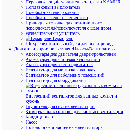
Запроси
Переключающий усилитель стандарта NAMUR
цену
Поплавковый выключатель
Преобразователь давления
Преобразователь значения тока
Приводная головка для позиционного
переключателя/переключателя с шарниром
В
Разделительный усилитель
избранн
Термореле
Шнур соединительный для датчика-привода
Двигатели ворот, рольставен/Насосы/Вентиляторы
К
Аксессуары для двигателя дверей/рольставен
сравнен
Аксессуары для системы вентиляции
Аксессуары для электродвигателя
Вентилятор для монтажа в каналах
Вентилятор для небольших помещений
Вентилятор для оборудования
Внутренний вентилятор для ванных комнат и
Быстры
кухонь
просмот
Глушитель для систем вентиляции
Ремни
Затвор/клапан/заслонка для системы вентиляции
кожаные
Кондиционер
(к
Насос
когтям
Потолочные и настенные вентиляторы
и