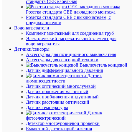
стандарта СЕЕ кабельная
Розетка стандарта СЕЕ накладного монтажа
Розетка стандарта СЕЕ с выключателем, с
предохранителем
Водонагреватели
Быстры
Комплект монтажный для соединения труб
просмот
Электрический нагревательный элемент для
Сумка
водонагревателя
монтажн
Датчики/сенсоры
большая
Аксессуары для позиционного выключателя
SHTOK
Аксессуары для сенсорной техники
15001
Выключатель концевой
Датчик дифференциального давления
Датчик
Под
люминесцентности
заказ
Датчик оптический многолучевой
Артикул
Датчик положения магнитный
15001
Датчик приближения индуктивный
Бренд
Датчик расстояния оптический
SHTOK
Датчик температуры
Цена
Датчик
по
фотоэлектрический
запросу
Детектор многоуровневой проверки
Емкостной датчик приближения