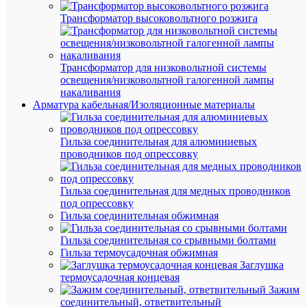
Трансформатор высоковольтного розжига
Трансформатор для низковольтной системы
освещения/низковольтной галогенной лампы
накаливания
Арматура кабельная/Изоляционные материалы
Гильза соединительная для алюминиевых
Быстры
проводников под опрессовку
просмот
Пояс
монтаж
Гильза соединительная для медных проводников
усиленн
под опрессовку
KM-
Гильза соединительная обжимная
BELTBA
23
Гильза соединительная со срывными болтами
с
Гильза термоусадочная обжимная
подсумк
Заглушка
КМ
термоусадочная концевая
LO5164
Зажим
соединительный, ответвительный