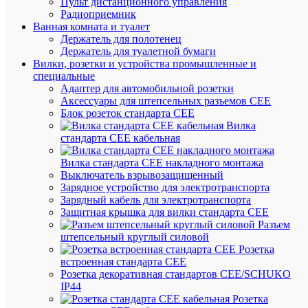
Пульт дистанционного управления
Радиоприемник
Ванная комната и туалет
Держатель для полотенец
Под
Держатель для туалетной бумаги
заказ
Вилки, розетки и устройства промышленные и
Артикул
специальные
LO5164
Адаптер для автомобильной розетки
Бренд
Аксессуары для штепсельных разъемов CEE
КМ-
Блок розеток стандарта CEE
Профил
Вилка
Цена
стандарта CEE кабельная
по
запросу
Вилка стандарта CEE накладного монтажа
Выключатель взрывозащищенный
Запроси
Зарядное устройство для электротранспорта
цену
Зарядный кабель для электротранспорта
Защитная крышка для вилки стандарта CEE
Разъем
штепсельный круглый силовой
В
Розетка
избранн
встроенная стандарта CEE
Розетка декоративная стандартов CEE/SCHUKO
IP44
К
Розетка
сравнен