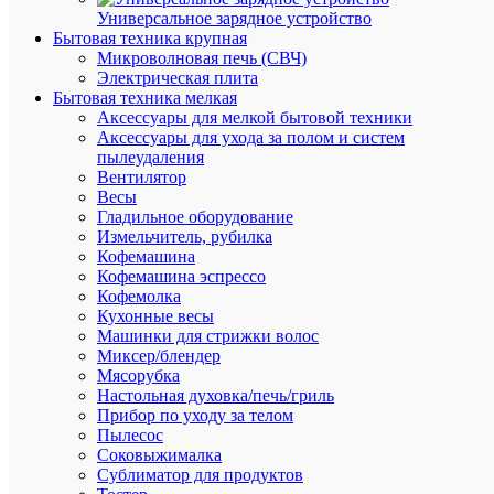
Под
Универсальное зарядное устройство
заказ
Бытовая техника крупная
Артикул
Микроволновая печь (СВЧ)
15002
Электрическая плита
Бренд
Бытовая техника мелкая
SHTOK
Аксессуары для мелкой бытовой техники
Цена
Аксессуары для ухода за полом и систем
по
пылеудаления
запросу
Вентилятор
Весы
Запроси
Гладильное оборудование
цену
Измельчитель, рубилка
Кофемашина
Кофемашина эспрессо
Кофемолка
В
Кухонные весы
избранн
Машинки для стрижки волос
Миксер/блендер
Мясорубка
К
Настольная духовка/печь/гриль
сравнен
Прибор по уходу за телом
Пылесос
Соковыжималка
Сублиматор для продуктов