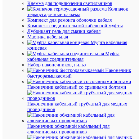
Клемма для подключения светильников
Колпачок
Под
термоусадочный разъема
заказ
Комплект для ремонта оболочки кабеля
Артикул
Комплект соединительной кабельной муфты
LO5164
Лубрикант-гель для смазки кабеля
Бренд
Мастика кабельная
КМ-
Муфта кабельная
Профил
концевая
Цена
Муфта
по
кабельная соединительная
запросу
Набор наконечников, гильз
Наконечник
Запроси
быстроразмыкаемый
цену
Наконечник кабельный со срывными болтами
В
Наконечник кабельный трубчатый для медных
избранн
проводников
К
Наконечник обжимной кабельный для
сравнен
алюминиевых проводников