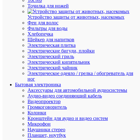
Тостер
Точилка для ножей
Устройство защиты от животных, насекомых
Фен для волос
Фильтры для воды
Хлебопечка
Шейкер для напитков
Электрическая плитка
Быстры
Электрические бигуди, плойки
просмот
Электрический гриль
Пояс
Электрический кипятильник
монтаж
Электрический чайник
усиленн
Электрическое одеяло / грелка / обогреватель для
KM-
ног
BELTBA
Бытовая электроника
23
Аксессуары для автомобильной аудиосистемы
с
Аудио-видео соединяющий кабель
подсумк
Видеопроектор
разгрузо
Громкоговоритель
ремнями
Колонки
и
Кронштейн для аудио и видео систем
магнит
Микрофон
держате
Наушники стерео
КМ
Планшет, ноутбук
LO5164