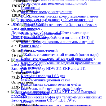
Розничная цена:
Аксессуары для телекоммуникационной
130.63 ₽
/ м
технологии
Оптовая цена:
Блок связи коммуникационный
128.01 ₽
/ м
Волоконно-оптическая коммутационная панель
Грозоразрядник
Защита кабеля от
Быстрый просмотр
перегиба
Держатель для труб (клипса) d20мм полистирол
Защита мест соединения
Промрукав PR.02720
Источник бесперебойного питания (ИБП)
Розничная цена:
Кабель коммутационный системный медный
4.21 ₽
/ шт.
(витая пара)
Кабель компьютерный
Оптовая цена:
4 ₽
/ шт.
Кабель соединительный медный (витая пара)
Кабель соединительный медный промышленный
Быстрый просмотр
(витая пара)
Зажим на DIN-рейку HDW-211 EKF ahdw-211
Клавиатура
Розничная цена:
Клеммная колодка LSA для
23.42 ₽
/ шт.
телекоммуникационной связи
Оптовая цена:
Коаксиальная соединительная муфта
22.95 ₽
/ шт.
Коаксиальный соединительный кабель
Быстрый
Медиа-конвертер
просмотр
Механическая муфта для телекоммуникационных
Зажим изолирующий СИЗ-4 КВТ 79498
кабелей
Розничная цена:
Многофункциональная коммуникационная