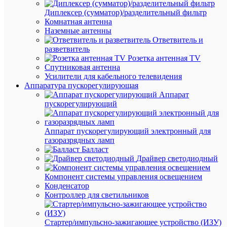
Дл
400
Диплексер (сумматор)/разделительный фильтр
(мм
Комнатная антенна
Наземные антенны
Вы
100
Ответвитель и
(мм
разветвитель
Ши
Розетка антенная TV
100
(мм
Спутниковая антенна
Усилители для кабельного телевидения
Ве
Аппаратура пускорегулирующая
424
(гр
Аппарат
пускорегулирующий
Про
КВТ
Аппарат пускорегулирующий электронный для
Пр
газоразрядных ламп
130
Дли
Балласт
мм
мм
Драйвер светодиодный
Компонент системы управления освещением
Конденсатор
Контроллер для светильников
АН
ТО
Стартер/импульсно-зажигающее устройство (ИЗУ)
(6)