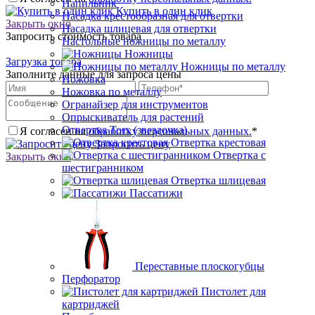
Напильник
Купить в один клик
Насадка крестообразная для отвертки
Закрыть окно
Насадка шлицевая для отвертки
Запросить стоимость товара
Настольные ножницы по металлу
Ножницы
Загрузка товара
Ножницы по металлу
Заполните данные для запроса цены
Ножовка
Ножовка по металлу
Огранайзер для инструментов
Опрыскиватель для растений
Отвертка Torx (звездочка)
Я согласен на
обработку персональных данных.
*
Отвертка крестовая
Запросить цену
Отвертка с
Закрыть окно
шестигранником
Отвертка шлицевая
Пассатижи
Переставные плоскогубцы
Перфоратор
Пистолет для
картриджей