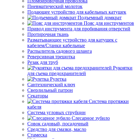
Пломбировочная проволока
Пневматический молоток
Подающее устройство для кабельных катушек
Подъемный домкрат
Пояс для инструментов
Привод инструмента для пробивания отверстий
Протирочная ткань
Разматывающее устройство для катушек с
кабелем/Станки кабельные
Распылитель садового шланга
Реверсивная трещотка
Резак для труб
Рукоятки
для съема предохранителей
Рулетка
Сантехнический ключ
Сверлильный патрон
Секаторы
Система протяжки
кабеля
Система угловых струбцин
Слесарное зубило
Совок садовый, посадочный
Средство для смазки, масло
Стамеска