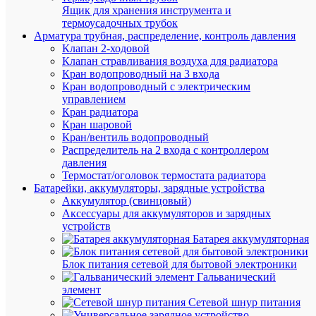
Ящик для хранения инструмента и
Запроси
термоусадочных трубок
цену
Арматура трубная, распределение, контроль давления
Клапан 2-ходовой
Клапан стравливания воздуха для радиатора
Кран водопроводный на 3 входа
В
Кран водопроводный с электрическим
избранн
управлением
Кран радиатора
Кран шаровой
К
Кран/вентиль водопроводный
сравнен
Распределитель на 2 входа с контроллером
давления
Термостат/оголовок термостата радиатора
Батарейки, аккумуляторы, зарядные устройства
Аккумулятор (свинцовый)
Быстры
Аксессуары для аккумуляторов и зарядных
просмот
устройств
Сумка
Батарея аккумуляторная
монтажн
SHTOK
Блок питания сетевой для бытовой электроники
15002
Гальванический
элемент
Сетевой шнур питания