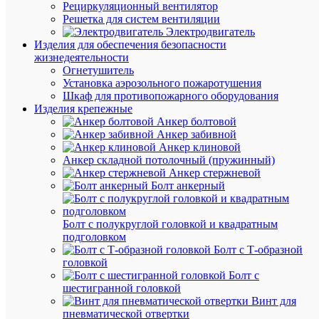
Рециркуляционный вентилятор
лазам)
Решетка для систем вентиляции
Мерион
Электродвигатель
РЕМ401
Изделия для обеспечения безопасности
жизнедеятельности
Огнетушитель
Под
Установка аэрозольного пожаротушения
заказ
Шкаф для противопожарного оборудования
Артикул
Изделия крепежные
РЕМ401
Анкер болтовой
Бренд
Анкер забивной
МЕРИО
Анкер клиновой
Спецоде
Анкер складной потолочный (пружинный)
Цена
Анкер стержневой
по
Болт анкерный
запросу
Запроси
Болт с полукруглой головкой и квадратным
цену
подголовком
Болт с Т-образной
головкой
Болт с
шестигранной головкой
В
Винт для
избранн
пневматической отвертки