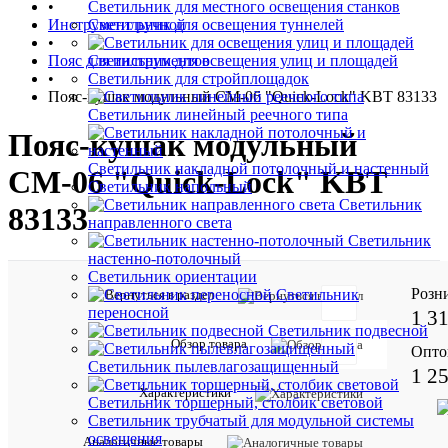
•
Светильник для местного освещения станков
Инструмент ручной
Светильник для освещения туннелей
•
Пояс для инструментов
Светильник для освещения улиц и площадей
•
Светильник для стройплощадок
Пояс-кушак модульный СМ-06 "Quick-Lock" KBT 83133
Светильник линейный реечного типа
Пояс-кушак модульный
Светильник накладной потолочный и настенный
СМ-06 "Quick-Lock" KBT
Светильник напольный
Светильник
83133
направленного света
Светильник
настенно-потолочный
Светильник ориентации
Розн
Светильник
Вернуться в раздел
переносной
1 3
Светильник подвесной
Обзор товара
Опто
Отзывов:
Светильник пылевлагозащищенный
1 2
Характеристики
Светильник торшерный, столбик световой
Светильник трубчатый для модульной системы
освещения
Характе
Все
Аналогичные товары