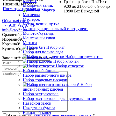
Магнит
График работы Пн-Пт: с
Нижний Новгород
Малярный валик
9:00 до 21:00 Сб: с 9:00 до
Посмотреть на карте
Маркер
18:00 Вс: Выходной
Масленка
Мастерок
Обратная связь
Метла, веник, щетка
+7 (910) 792-07-49
Многофункциональный инструмент
info@etc-nn.ru
Молоток/кувалда
Сравнение
0
Монтажный ключ
Избранное
0
Мотыга
Корзина
0
Набор бит
Купить в один клик
Набор для полива сада
Набор инструментов
Заполните данные для заказа
Набор ключей
Набор отверток
Набор пробойников
Набор разметочного шнура
Набор торцевых насадок
Набор
шестигранных ключей
Набор экстракторов
Набор экстракторов для шурупов/винтов
Навесной замок
Наждачная бумага
Накидной ключ
Я согласен на
обработку персональных данных.
*