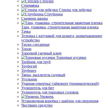
Степлер
Стремянка
Стропа для лебедки
Струбцина
Съемник шкива
Тара, упаковка, строительная защитная пленка
Тачка
Тележка с катушкой для шланга, разматывающее
устройство
Тиски слесарные
Топор
Торцевой гаечный ключ
Торцевые кусачки
Тройник для труб
Трубогиб
Труборез
Тяпка, рыхлитель садовый
Угольник
Ударная отвертка/ гайковерт (пневматический)
Удлинитель для бит
Удлинитель для торцовых головок
Уровень
Установочная коробка с шаблон для сверления
Чистящее средство