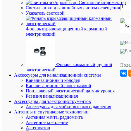
Светильник/прожектор
характ
Светильники для линейных систем освещения
Производи
КВТ
Указатель световой
Длина,
130
мм
мм
Длина
400
Фонарь взрывозащищенный карманный
(мм)
электрический
Высота
100
(мм)
Ширина
100
(мм)
Вес
424
(грамм)
Фонарь карманный, ручной
Поде
Единица
электрический
измерени
Аксессуары для канализационной системы
штук
Канализационный колодец
Канализационный люк с рамкой
Поплавковый электрический датчик уровня
Ревизия канализационная
Аксессуары для электроинструментов
Аксессуары для мойки высокого давления
Вес
Антенны и спутниковые технологии
Антенная мачта, радиомачта
и
Антенное крепление
габа
Аттенюатор