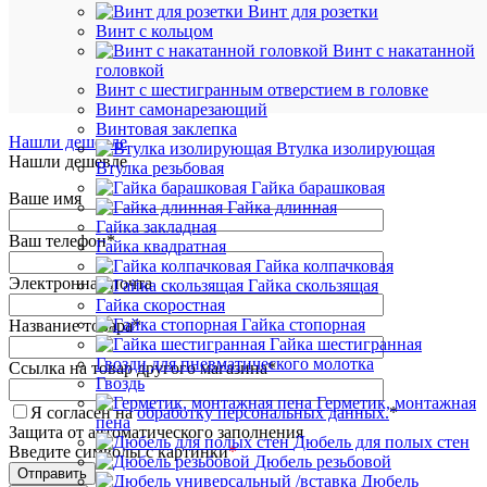
Винт для розетки
К
Винт с кольцом
сравнен
Винт с накатанной
головкой
Винт с шестигранным отверстием в головке
Винт самонарезающий
Винтовая заклепка
Нашли дешевле
Втулка изолирующая
Нашли дешевле
Втулка резьбовая
Гайка барашковая
Ваше имя
Гайка длинная
Гайка закладная
Ваш телефон
*
Гайка квадратная
Гайка колпачковая
Электронная почта
Гайка скользящая
Гайка скоростная
Гайка стопорная
Название товара
*
Гайка шестигранная
Гвозди для пневматического молотка
Ссылка на товар другого магазина
*
Гвоздь
Герметик, монтажная
Я согласен на
обработку персональных данных.
*
пена
Защита от автоматического заполнения
Дюбель для полых стен
Введите символы с картинки
*
Дюбель резьбовой
Дюбель