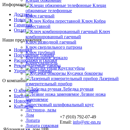
Клещи обжимные
Информация
Клещи
обжимные телефонные
Доставка
Ключ гаечный
Новости
Ключ Кобра
Гарантия
переставной
Оплата
Ключ
комбинированный гаечный
Наши предложения
Ключ разводной гаечный
Ключ сверлильного патрона
Новинки
Ключ трубный
Популярные товары
Контрольное зеркало
Распродажи и скидки
Корнеудалитель
Рекомендуемые товары
Круглогубцы
Уцененные товары
Кусачки бокорезы
Лазерный
О компании
измерительный прибор
Лебедка ручная
О компании
Лезвие ножа
Бренды
заменяемое
Новости
Лепестковый шлифовальный круг
Контакты
Лестница, лазы
Лом
+7 (910) 792-07-49
Лопата
Email:
info@etc-nn.ru
Лопата совковая
Яблоневая ул. дом 18В,