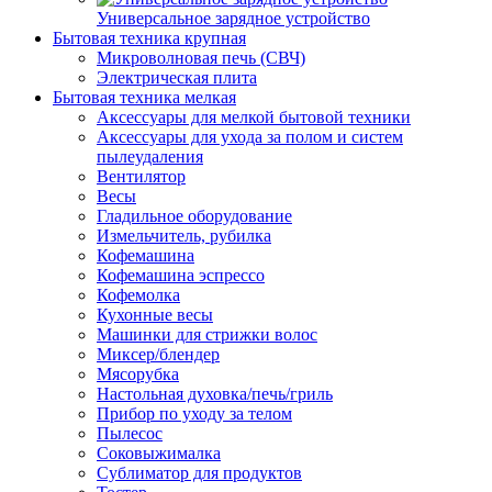
Универсальное зарядное устройство
Бытовая техника крупная
Микроволновая печь (СВЧ)
Электрическая плита
Бытовая техника мелкая
Аксессуары для мелкой бытовой техники
Аксессуары для ухода за полом и систем
пылеудаления
Вентилятор
Весы
Гладильное оборудование
Измельчитель, рубилка
Кофемашина
Кофемашина эспрессо
Кофемолка
Кухонные весы
Машинки для стрижки волос
Миксер/блендер
Мясорубка
Настольная духовка/печь/гриль
Прибор по уходу за телом
Пылесос
Соковыжималка
Сублиматор для продуктов