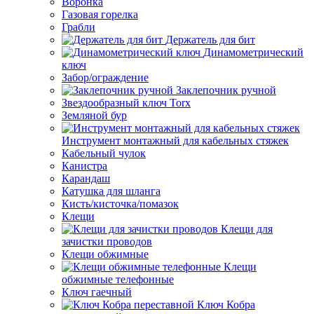
Воронка
Газовая горелка
Грабли
Держатель для бит
Динамометрический
ключ
Забор/ограждение
Заклепочник ручной
Звездообразный ключ Torx
Земляной бур
Инструмент монтажный для кабельных стяжек
Кабельный чулок
Канистра
Карандаш
Катушка для шланга
Кисть/кисточка/помазок
Клещи
Клещи для
зачистки проводов
Клещи обжимные
Клещи
обжимные телефонные
Ключ гаечный
Ключ Кобра