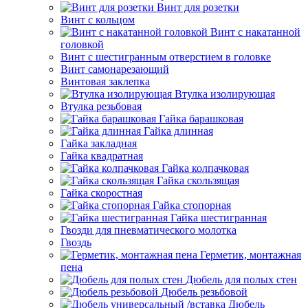
Винт для розетки
Винт с кольцом
Винт с накатанной
головкой
Винт с шестигранным отверстием в головке
Винт самонарезающий
Винтовая заклепка
Втулка изолирующая
Втулка резьбовая
Гайка барашковая
Гайка длинная
Гайка закладная
Гайка квадратная
Гайка колпачковая
Гайка скользящая
Гайка скоростная
Гайка стопорная
Гайка шестигранная
Гвозди для пневматического молотка
Гвоздь
Герметик, монтажная
пена
Дюбель для полых стен
Дюбель резьбовой
Дюбель