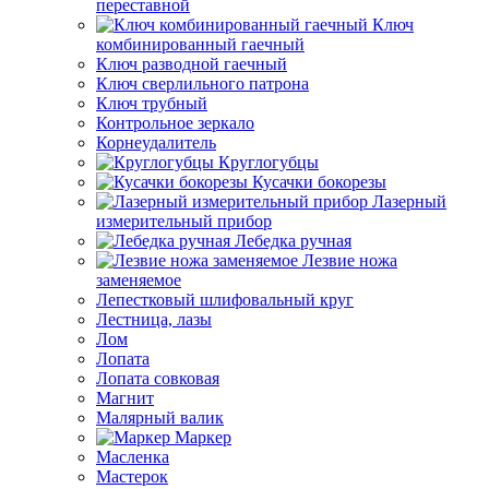
переставной
Ключ
комбинированный гаечный
Ключ разводной гаечный
Ключ сверлильного патрона
Ключ трубный
Контрольное зеркало
Корнеудалитель
Круглогубцы
Кусачки бокорезы
Лазерный
измерительный прибор
Лебедка ручная
Лезвие ножа
заменяемое
Лепестковый шлифовальный круг
Лестница, лазы
Лом
Лопата
Лопата совковая
Магнит
Малярный валик
Маркер
Масленка
Мастерок