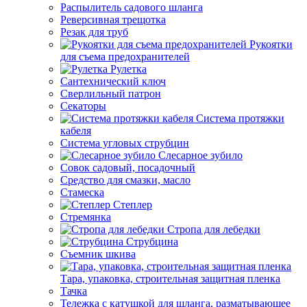
Распылитель садового шланга
Реверсивная трещотка
Резак для труб
Рукоятки
для съема предохранителей
Рулетка
Сантехнический ключ
Сверлильный патрон
Секаторы
Система протяжки
кабеля
Система угловых струбцин
Слесарное зубило
Совок садовый, посадочный
Средство для смазки, масло
Стамеска
Степлер
Стремянка
Стропа для лебедки
Струбцина
Съемник шкива
Тара, упаковка, строительная защитная пленка
Тачка
Тележка с катушкой для шланга, разматывающее