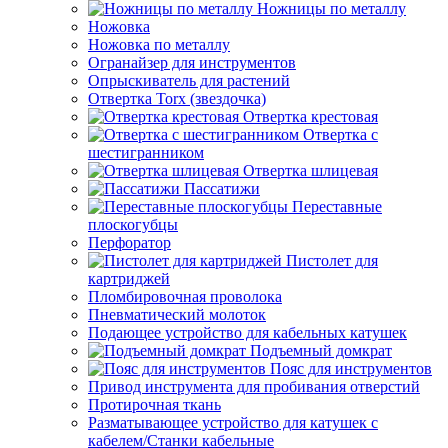
Ножницы по металлу
Ножовка
Ножовка по металлу
Огранайзер для инструментов
Опрыскиватель для растений
Отвертка Torx (звездочка)
Отвертка крестовая
Отвертка с
шестигранником
Отвертка шлицевая
Пассатижи
Переставные
плоскогубцы
Перфоратор
Пистолет для
картриджей
Пломбировочная проволока
Пневматический молоток
Подающее устройство для кабельных катушек
Подъемный домкрат
Пояс для инструментов
Привод инструмента для пробивания отверстий
Протирочная ткань
Разматывающее устройство для катушек с
кабелем/Станки кабельные