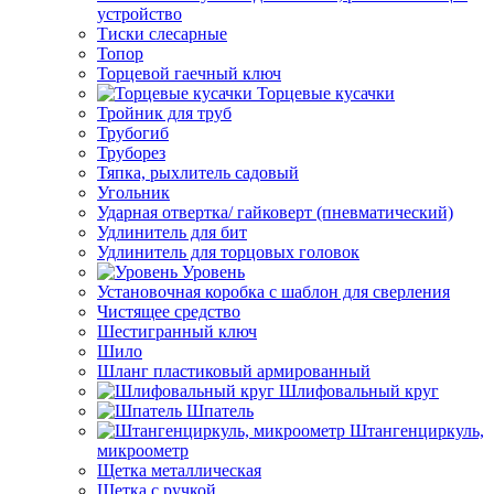
устройство
Тиски слесарные
Топор
Торцевой гаечный ключ
Торцевые кусачки
Тройник для труб
Трубогиб
Труборез
Тяпка, рыхлитель садовый
Угольник
Ударная отвертка/ гайковерт (пневматический)
Удлинитель для бит
Удлинитель для торцовых головок
Уровень
Установочная коробка с шаблон для сверления
Чистящее средство
Шестигранный ключ
Шило
Шланг пластиковый армированный
Шлифовальный круг
Шпатель
Штангенциркуль,
микроометр
Щетка металлическая
Щетка с ручкой