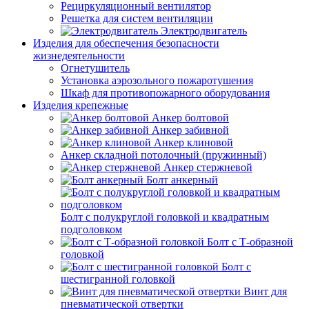
Рециркуляционный вентилятор
Решетка для систем вентиляции
Электродвигатель
Изделия для обеспечения безопасности
жизнедеятельности
Огнетушитель
Установка аэрозольного пожаротушения
Шкаф для противопожарного оборудования
Изделия крепежные
Анкер болтовой
Анкер забивной
Анкер клиновой
Анкер складной потолочный (пружинный)
Анкер стержневой
Болт анкерный
Болт с полукруглой головкой и квадратным
подголовком
Болт с Т-образной
головкой
Болт с
шестигранной головкой
Винт для
пневматической отвертки