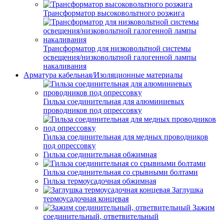
Трансформатор высоковольтного розжига
Трансформатор для низковольтной системы
освещения/низковольтной галогенной лампы
накаливания
Арматура кабельная/Изоляционные материалы
Гильза соединительная для алюминиевых
проводников под опрессовку
Гильза соединительная для медных проводников
под опрессовку
Гильза соединительная обжимная
Гильза соединительная со срывными болтами
Гильза термоусадочная обжимная
Заглушка
термоусадочная концевая
Зажим
соединительный, ответвительный