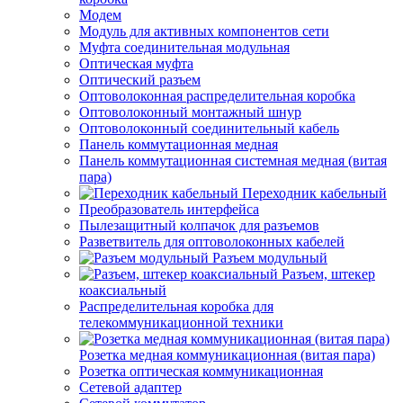
Модем
Модуль для активных компонентов сети
Муфта соединительная модульная
Оптическая муфта
Оптический разъем
Оптоволоконная распределительная коробка
Оптоволоконный монтажный шнур
Оптоволоконный соединительный кабель
Панель коммутационная медная
Панель коммутационная системная медная (витая
пара)
Переходник кабельный
Преобразователь интерфейса
Пылезащитный колпачок для разъемов
Разветвитель для оптоволоконных кабелей
Разъем модульный
Разъем, штекер
коаксиальный
Распределительная коробка для
телекоммуникационной техники
Розетка медная коммуникационная (витая пара)
Розетка оптическая коммуникационная
Сетевой адаптер