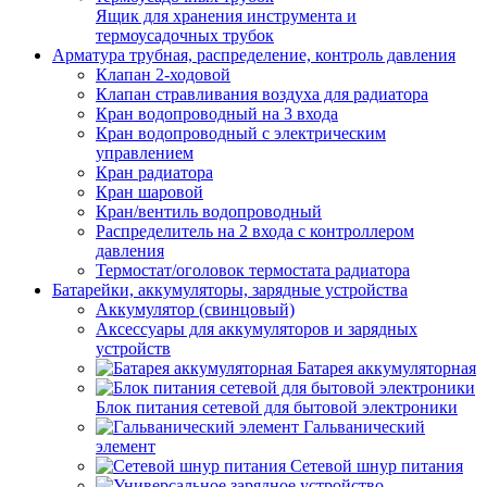
Ящик для хранения инструмента и
термоусадочных трубок
Арматура трубная, распределение, контроль давления
Клапан 2-ходовой
Клапан стравливания воздуха для радиатора
Кран водопроводный на 3 входа
Кран водопроводный с электрическим
управлением
Кран радиатора
Кран шаровой
Кран/вентиль водопроводный
Распределитель на 2 входа с контроллером
давления
Термостат/оголовок термостата радиатора
Батарейки, аккумуляторы, зарядные устройства
Аккумулятор (свинцовый)
Аксессуары для аккумуляторов и зарядных
устройств
Батарея аккумуляторная
Блок питания сетевой для бытовой электроники
Гальванический
элемент
Сетевой шнур питания