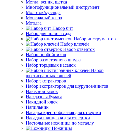
Метла, веник, щетка
Многофункциональный инструмент
Молоток/кувалда
Монтажный ключ
Мотыга
Набор бит
Набор для полива сада
Набор инструментов
Набор ключей
Набор отверток
Набор пробойников
Набор разметочного шнура
Набор торцевых насадок
Набор
шестигранных ключей
Набор экстракторов
Набор экстракторов для шурупов/винтов
Навесной замок
Наждачная бумага
Накидной ключ
Напильник
Насадка крестообразная для отвертки
Насадка шлицевая для отвертки
Настольные ножницы по металлу
Ножницы