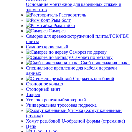
Основание монтажное для кабельных стяжек и
элементов
Растворитель
Рым-болт
Рым-гайка
Саморез
Саморез для древесностружечной плиты/ГСК/ГВЛ
плиты
Саморез кровельный
Саморез по дереву
Саморез по металлу
Скоба такелажная, шакл
Специальное крепление для кабеля передачи
данных
Стержень резьбовой
Стопорное кольцо
Стопорный винт
Талреп
Уголок крепежный/анкерный
Универсальная троссовая подвеска
Хомут кабельный
(стяжка)
Хомут резьбовой U-образной формы (стремянка)
Цепь
Шайба