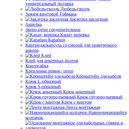
универсальный /вставка
Дюбель-гвоздь
Зажим винтовой Гофмана
Заклепка закладная
Защелка
Звено цепи соединительное
Канат, веревка
Карабин
Картридж/капсула со смолой для химического
анкера
Клей
Клей для анкерных болтов
Контргайка
Крепление ремня / цепи
Кронштейн для кабеля
Крюк L-образный
Крюк S-образный
Крюк анкерный
Крюк грузоподъемный
Крюк с винтом
Лента монтажная
Навинчивающийся
колпачок