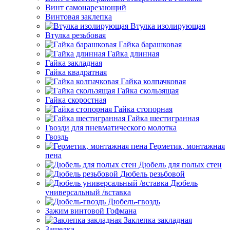
Винт самонарезающий
Винтовая заклепка
Втулка изолирующая
Втулка резьбовая
Гайка барашковая
Гайка длинная
Гайка закладная
Гайка квадратная
Гайка колпачковая
Гайка скользящая
Гайка скоростная
Гайка стопорная
Гайка шестигранная
Гвозди для пневматического молотка
Гвоздь
Герметик, монтажная
пена
Дюбель для полых стен
Дюбель резьбовой
Дюбель
универсальный /вставка
Дюбель-гвоздь
Зажим винтовой Гофмана
Заклепка закладная
Защелка