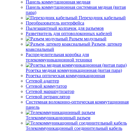
Панель коммутационная медная
Панель коммутационная системная медная (витая
пара)
Переходник кабельный
Преобразователь интерфейса
Пылезащитный колпачок для разъемов
Разветвитель для оптоволоконных кабелей
Разъем модульный
Разъем, штекер
коаксиальный
Распределительная коробка для
телекоммуникационной техники
Розетка медная коммуникационная (витая пара)
Розетка оптическая коммуникационная
Сетевой адаптер
Сетевой коммутатор
Сетевой маршрутизатор
Сетевой ретранслятор
Системная волоконно-оптическая коммутационная
панель
Телекоммуникационный разъем
Телекоммуникацонный соединительный кабель