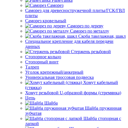
Рым-гайка
Саморез
Саморез для древесностружечной плиты/ГСК/ГВЛ
плиты
Саморез кровельный
Саморез по дереву
Саморез по металлу
Скоба такелажная, шакл
Специальное крепление для кабеля передачи
данных
Стержень резьбовой
Стопорное кольцо
Стопорный винт
Талреп
Уголок крепежный/анкерный
Универсальная троссовая подвеска
Хомут кабельный
(стяжка)
Хомут резьбовой U-образной формы (стремянка)
Цепь
Шайба
Шайба пружинная
зубчатая
Шайба стопорная с
лапкой