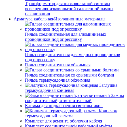
Трансформатор для низковольтной системы
освещения/низковольтной галогенной лампы
накаливания
Арматура кабельная/Изоляционные материалы
Гильза соединительная для алюминиевых
проводников под опрессовку
Гильза соединительная для медных проводников
под опрессовку
Гильза соединительная обжимная
Гильза соединительная со срывными болтами
Гильза термоусадочная обжимная
Заглушка
термоусадочная концевая
Зажим
соединительный, ответвительный
Клемма для подключения светильников
Колпачок
термоусадочный разъема
Комплект для ремонта оболочки кабеля
Комплект соединительной кабельной муфты