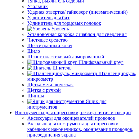
Тяпка, рыхлитель садовый
Угольник
Ударная отвертка/ гайковерт (пневматический)
Удлинитель для бит
Удлинитель для торцовых головок
Уровень
Установочная коробка с шаблон для сверления
Чистящее средство
Шестигранный ключ
Шило
Шланг пластиковый армированный
Шлифовальный круг
Шпатель
Штангенциркуль,
микроометр
Щетка металлическая
Щетка с ручкой
Щипцы
Ящик для
инструментов
Инструменты для опрессовки, резки, снятия изоляции
Аксессуары для оконцевателей проводов
Вкладыш для инструмента для опрессовки
кабельных наконечников, оконцевания проводов,
присоединения экрана