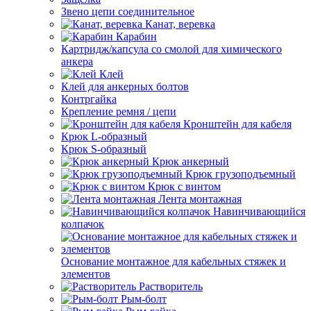
Звено цепи соединительное
Канат, веревка
Карабин
Картридж/капсула со смолой для химического
анкера
Клей
Клей для анкерных болтов
Контргайка
Крепление ремня / цепи
Кронштейн для кабеля
Крюк L-образный
Крюк S-образный
Крюк анкерный
Крюк грузоподъемный
Крюк с винтом
Лента монтажная
Навинчивающийся
колпачок
Основание монтажное для кабельных стяжек и
элементов
Растворитель
Рым-болт