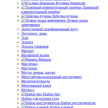
Кусачки бокорезы
Лазерный
измерительный прибор
Лебедка ручная
Лезвие ножа
заменяемое
Лепестковый шлифовальный круг
Лестница, лазы
Лом
Лопата
Лопата совковая
Магнит
Малярный валик
Маркер
Масленка
Мастерок
Метла, веник, щетка
Многофункциональный инструмент
Молоток/кувалда
Монтажный ключ
Мотыга
Набор бит
Набор для полива сада
Набор инструментов
Набор ключей