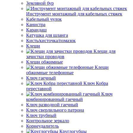
Земляной бур
Инструмент монтажный для кабельных стяжек
Кабельный чулок
Канистра
Карандаш
Катушка для шланга
Кисть/кисточка/помазок
Клещи
Клещи для
зачистки проводов
Клещи обжимные
Клещи
обжимные телефонные
Ключ гаечный
Ключ Кобра
переставной
Ключ
комбинированный гаечный
Ключ разводной гаечный
Ключ сверлильного патрона
Ключ трубный
Контрольное зеркало
Корнеудалитель
Круглогубцы