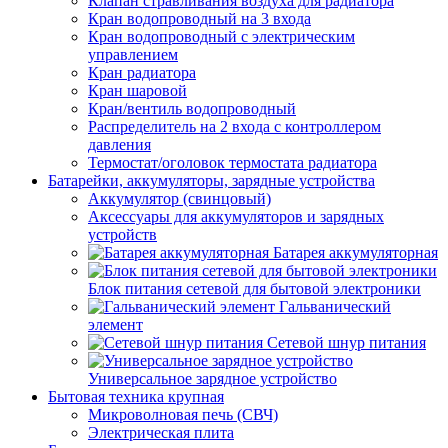
Клапан стравливания воздуха для радиатора
Кран водопроводный на 3 входа
Кран водопроводный с электрическим
управлением
Кран радиатора
Кран шаровой
Кран/вентиль водопроводный
Распределитель на 2 входа с контроллером
давления
Термостат/оголовок термостата радиатора
Батарейки, аккумуляторы, зарядные устройства
Аккумулятор (свинцовый)
Аксессуары для аккумуляторов и зарядных
устройств
Батарея аккумуляторная
Блок питания сетевой для бытовой электроники
Гальванический
элемент
Сетевой шнур питания
Универсальное зарядное устройство
Бытовая техника крупная
Микроволновая печь (СВЧ)
Электрическая плита