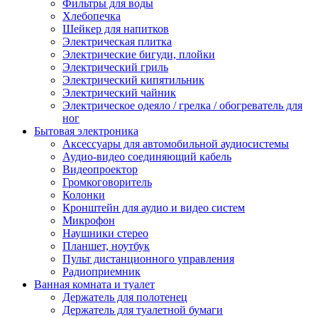
Фильтры для воды
Хлебопечка
Шейкер для напитков
Электрическая плитка
Электрические бигуди, плойки
Электрический гриль
Электрический кипятильник
Электрический чайник
Электрическое одеяло / грелка / обогреватель для
ног
Бытовая электроника
Аксессуары для автомобильной аудиосистемы
Аудио-видео соединяющий кабель
Видеопроектор
Громкоговоритель
Колонки
Кронштейн для аудио и видео систем
Микрофон
Наушники стерео
Планшет, ноутбук
Пульт дистанционного управления
Радиоприемник
Ванная комната и туалет
Держатель для полотенец
Держатель для туалетной бумаги