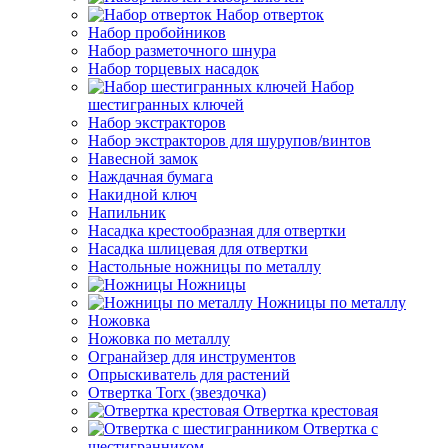
Набор отверток
Набор пробойников
Набор разметочного шнура
Набор торцевых насадок
Набор
шестигранных ключей
Набор экстракторов
Набор экстракторов для шурупов/винтов
Навесной замок
Наждачная бумага
Накидной ключ
Напильник
Насадка крестообразная для отвертки
Насадка шлицевая для отвертки
Настольные ножницы по металлу
Ножницы
Ножницы по металлу
Ножовка
Ножовка по металлу
Огранайзер для инструментов
Опрыскиватель для растений
Отвертка Torx (звездочка)
Отвертка крестовая
Отвертка с
шестигранником