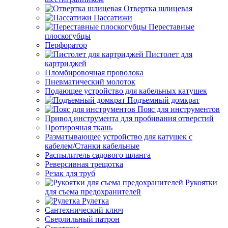
Отвертка шлицевая
Пассатижи
Переставные
плоскогубцы
Перфоратор
Пистолет для
картриджей
Пломбировочная проволока
Пневматический молоток
Подающее устройство для кабельных катушек
Подъемный домкрат
Пояс для инструментов
Привод инструмента для пробивания отверстий
Протирочная ткань
Разматывающее устройство для катушек с
кабелем/Станки кабельные
Распылитель садового шланга
Реверсивная трещотка
Резак для труб
Рукоятки
для съема предохранителей
Рулетка
Сантехнический ключ
Сверлильный патрон