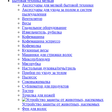
Бытовая техника мелкая
Аксессуары для мелкой бытовой техники
Аксессуары для ухода за полом и систем
пылеудаления
Вентилятор
Весы
Гладильное оборудование
Измельчитель, рубилка
Кофемашина
Кофемашина эспрессо
Кофемолка
Кухонные весы
Машинки для стрижки волос
Миксер/блендер
Мясорубка
Настольная духовка/печь/гриль
Прибор по уходу за телом
Пылесос
Соковыжималка
Сублиматор для продуктов
Тостер
Точилка для ножей
Устройство защиты от животных, насекомых
Фен для волос