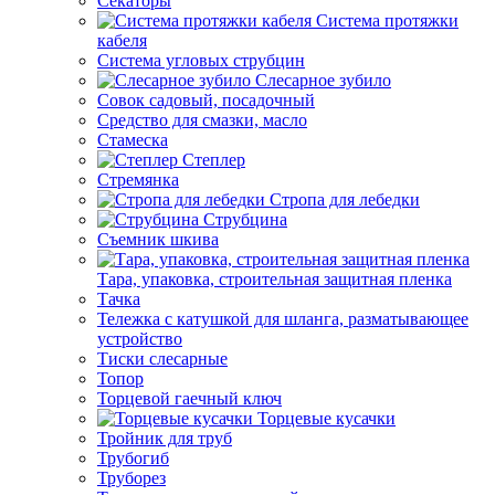
Секаторы
Система протяжки
кабеля
Система угловых струбцин
Слесарное зубило
Совок садовый, посадочный
Средство для смазки, масло
Стамеска
Степлер
Стремянка
Стропа для лебедки
Струбцина
Съемник шкива
Тара, упаковка, строительная защитная пленка
Тачка
Тележка с катушкой для шланга, разматывающее
устройство
Тиски слесарные
Топор
Торцевой гаечный ключ
Торцевые кусачки
Тройник для труб
Трубогиб
Труборез