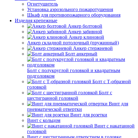
Огнетушитель
Установка аэрозольного пожаротушения
Шкаф для противопожарного оборудования
Изделия крепежные
Анкер болтовой
Анкер забивной
Анкер клиновой
Анкер складной потолочный (пружинный)
Анкер стержневой
Болт анкерный
Болт с полукруглой головкой и квадратным
подголовком
Болт с Т-образной
головкой
Болт с
шестигранной головкой
Винт для
пневматической отвертки
Винт для розетки
Винт с кольцом
Винт с накатанной
головкой
Винт с шестигранным отверстием в головке