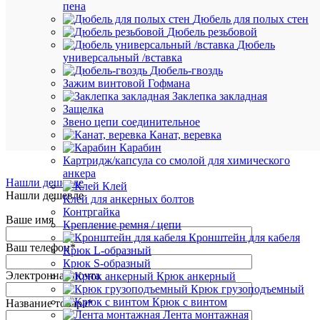
пена
Дюбель для полых стен
Дюбель резьбовой
Дюбель
В
универсальный /вставка
избранн
Дюбель-гвоздь
Зажим винтовой Гофмана
Заклепка закладная
К
Защелка
сравнен
Звено цепи соединительное
Канат, веревка
Карабин
Картридж/капсула со смолой для химического
анкера
Нашли дешевле
Клей
Нашли дешевле
Клей для анкерных болтов
Контргайка
Ваше имя
Крепление ремня / цепи
Кронштейн для кабеля
Ваш телефон
*
Крюк L-образный
Крюк S-образный
Электронная почта
Крюк анкерный
Крюк грузоподъемный
Крюк с винтом
Название товара
*
Лента монтажная