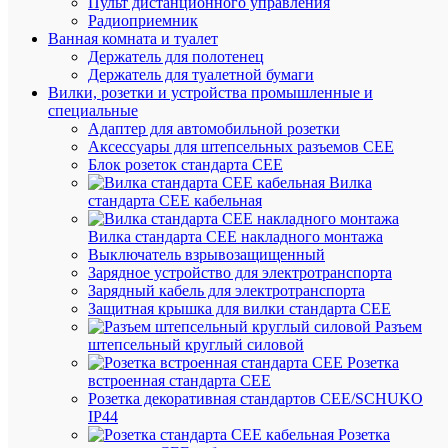
В
Пульт дистанционного управления
наличии
Радиоприемник
(38
Ванная комната и туалет
шт.)
Держатель для полотенец
Артикул
Держатель для туалетной бумаги
BLNDA0
Вилки, розетки и устройства промышленные и
Бренд
специальные
Systeme
Адаптер для автомобильной розетки
Electric
Аксессуары для штепсельных разъемов CEE
Розничн
Блок розеток стандарта CEE
цена:
Вилка
3 771.21
стандарта CEE кабельная
₽
Вилка стандарта CEE накладного монтажа
/
Выключатель взрывозащищенный
шт.
Зарядное устройство для электротранспорта
Оптовая
Зарядный кабель для электротранспорта
цена:
Защитная крышка для вилки стандарта CEE
3 582.65
Разъем
₽
штепсельный круглый силовой
/
Розетка
шт.
встроенная стандарта CEE
Розетка декоративная стандартов CEE/SCHUKO
IP44
В
Розетка
корзину