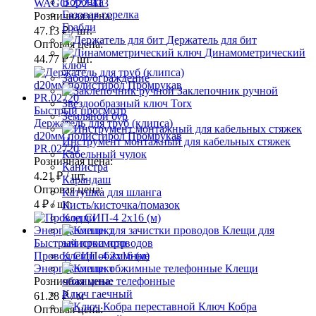
Воронка
WAGO 222-413
Газовая горелка
Розничная цена:
Грабли
47.13 ₽
/ шт.
Держатель для бит
Оптовая цена:
Динамометрический
44.77 ₽
/ шт.
ключ
Забор/ограждение
Заклепочник ручной
Звездообразный ключ Torx
Быстрый просмотр
Земляной бур
Держатель для труб (клипса)
d20мм полистирол Промрукав
Инструмент монтажный для кабельных стяжек
PR.02720
Кабельный чулок
Розничная цена:
Канистра
4.21 ₽
/ шт.
Карандаш
Оптовая цена:
Катушка для шланга
4 ₽
/ шт.
Кисть/кисточка/помазок
Клещи
Клещи для
Быстрый просмотр
зачистки проводов
Провод СИП-4 2х16 (м)
Клещи обжимные
Энергокомплект
Клещи
Розничная цена:
обжимные телефонные
Ключ гаечный
61.28 ₽
/ м
Ключ Кобра
Оптовая цена: