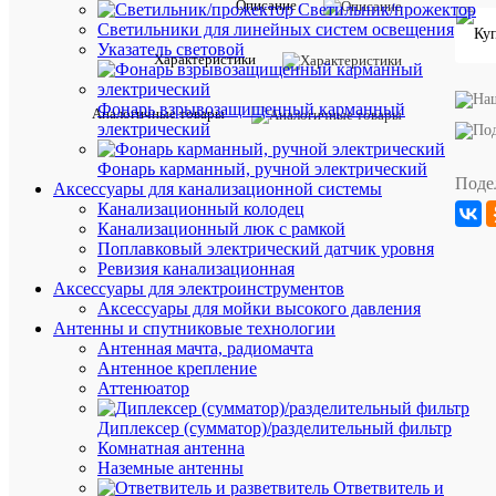
Описание
Светильник/прожектор
характ
Светильники для линейных систем освещения
Systeme
Производи
Указатель световой
Electric
Характеристики
Антиванда
Нет
исполнени
Фонарь взрывозащищенный карманный
Высота,
182
Аналогичные товары
электрический
мм
мм
23.7
Глубина
Фонарь карманный, ручной электрический
мм
Поде
Аксессуары для канализационной системы
Материал
Пластик
Канализационный колодец
Модульна
Нет
Канализационный люк с рамкой
конструкц
Поплавковый электрический датчик уровня
С
Ревизия канализационная
видео-
Нет
Аксессуары для электроинструментов
камерой
Аксессуары для мойки высокого давления
Единица
Антенны и спутниковые технологии
измерени
Антенная мачта, радиомачта
штук
Антенное крепление
Аттенюатор
Диплексер (сумматор)/разделительный фильтр
ОП
Комнатная антенна
ТО
Наземные антенны
Ответвитель и