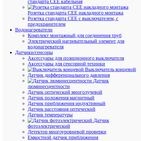
стандарта СЕЕ кабельная
Розетка стандарта СЕЕ накладного монтажа
Розетка стандарта СЕЕ с выключателем, с
В
предохранителем
избранн
Водонагреватели
Комплект монтажный для соединения труб
Электрический нагревательный элемент для
К
водонагревателя
сравнен
Датчики/сенсоры
Аксессуары для позиционного выключателя
Аксессуары для сенсорной техники
Выключатель концевой
Датчик дифференциального давления
Датчик
люминесцентности
Датчик оптический многолучевой
Датчик положения магнитный
Быстры
Датчик приближения индуктивный
просмот
Датчик расстояния оптический
Устройс
Датчик температуры
перегов
Датчик
(Домофо
фотоэлектрический
BLANC
Детектор многоуровневой проверки
настен.
Емкостной датчик приближения
монтаж