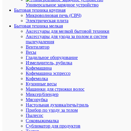
Systeme
Универсальное зарядное устройство
Electric
Бытовая техника крупная
Розничн
Микроволновая печь (СВЧ)
цена:
Электрическая плита
5 736.50
Бытовая техника мелкая
₽
Аксессуары для мелкой бытовой техники
/
Аксессуары для ухода за полом и систем
шт.
пылеудаления
Оптовая
Вентилятор
цена:
Весы
5 449.68
Гладильное оборудование
₽
Измельчитель, рубилка
/
Кофемашина
шт.
Кофемашина эспрессо
Кофемолка
Кухонные весы
В
Машинки для стрижки волос
корзину
Миксер/блендер
Мясорубка
Настольная духовка/печь/гриль
Прибор по уходу за телом
В
Пылесос
избранн
Соковыжималка
Сублиматор для продуктов