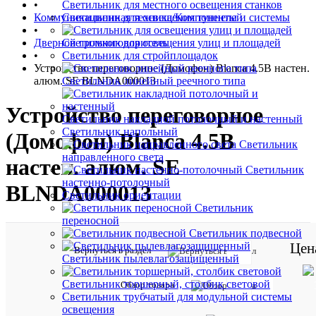
•
Светильник для местного освещения станков
Коммуникационная техника/Компоненты и системы
Светильник для освещения туннелей
•
Дверной громкоговоритель
Светильник для освещения улиц и площадей
•
Светильник для стройплощадок
Устройство переговорное (Домофон) Blanca 4.5В настен.
алюм. SE BLNDA000013
Светильник линейный реечного типа
Устройство переговорное
Светильник накладной потолочный и настенный
Светильник напольный
(Домофон) Blanca 4.5В
Светильник
направленного света
настен. алюм. SE
Светильник
настенно-потолочный
BLNDA000013
Светильник ориентации
Светильник
переносной
Светильник подвесной
Цен
Вернуться в раздел
Отзывов:
Светильник пылевлагозащищенный
Светильник торшерный, столбик световой
Обзор товара
Светильник трубчатый для модульной системы
освещения
Характе
Все