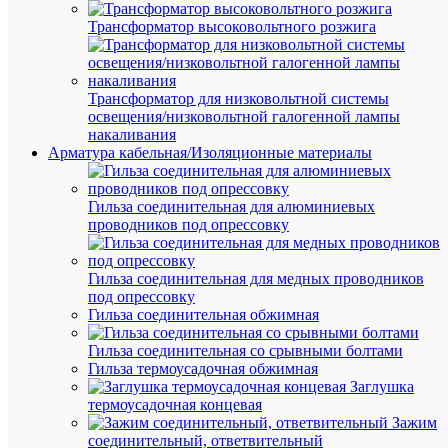
симв
Трансформатор высоковольтного розжига
«Звук
и
«Разг
Разме
устро
Трансформатор для низковольтной системы
187х8
освещения/низковольтной галогенной лампы
мм.
накаливания
Арматура кабельная/Изоляционные материалы
Гильза соединительная для алюминиевых
проводников под опрессовку
Вес
и
Гильза соединительная для медных проводников
габа
под опрессовку
Гильза соединительная обжимная
Дл
209
(мм
Гильза соединительная со срывными болтами
Вы
Гильза термоусадочная обжимная
87
(мм
Заглушка
термоусадочная концевая
Ши
Зажим
35
(мм
соединительный, ответвительный