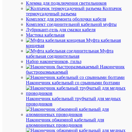
Клемма для подключения светильников
Ве
156
Колпачок
(гр
термоусадочный разъема
Комплект для ремонта оболочки кабеля
Про
Комплект соединительной кабельной муфты
Лубрикант-гель для смазки кабеля
Syst
Мастика кабельная
Пр
Electr
Муфта кабельная
концевая
Ан
Нет
Муфта
ис
кабельная соединительная
Набор наконечников, гильз
182
Выс
Наконечник
мм
мм
быстроразмыкаемый
23.7
Гл
мм
Наконечник кабельный со срывными болтами
Плас
Ма
Наконечник кабельный трубчатый для медных
Мо
Нет
проводников
кон
С
Наконечник обжимной кабельный для
Нет
вид
алюминиевых проводников
ка