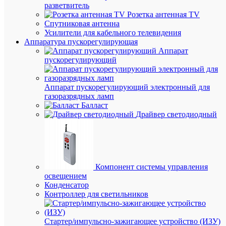
разветвитель
Устро
Розетка антенная TV
Schne
Спутниковая антенна
Electr
Усилители для кабельного телевидения
BLA
Аппаратура пускорегулирующая
(цвет
Аппарат
–
пускорегулирующий
алюм
перег
насте
монт
Аппарат пускорегулирующий электронный для
предн
газоразрядных ламп
для
Балласт
домо
Драйвер светодиодный
систе
питае
от
батар
(3
элеме
Компонент системы управления
питан
ААА
освещением
х
Конденсатор
1,5В).
Контроллер для светильников
Громк
устро
регул
Стартер/импульсно-зажигающее устройство (ИЗУ)
нанес