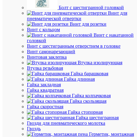
Устройс
Болт с шестигранной головкой
перегов
Винт для
(Домофо
пневматической отвертки
Blanca
Винт для розетки
4.5В
Винт с кольцом
настен.
Винт с накатанной
молоч.
головкой
SE
Винт с шестигранным отверстием в головке
BLNDA0
Винт самонарезающий
Винтовая заклепка
Втулка изолирующая
Под
Втулка резьбовая
заказ
Гайка барашковая
Артикул
Гайка длинная
BLNDA0
Гайка закладная
Бренд
Гайка квадратная
Systeme
Гайка колпачковая
Electric
Гайка скользящая
Цена
Гайка скоростная
по
Гайка стопорная
запросу
Гайка шестигранная
Гвозди для пневматического молотка
Запроси
Гвоздь
цену
Герметик, монтажная