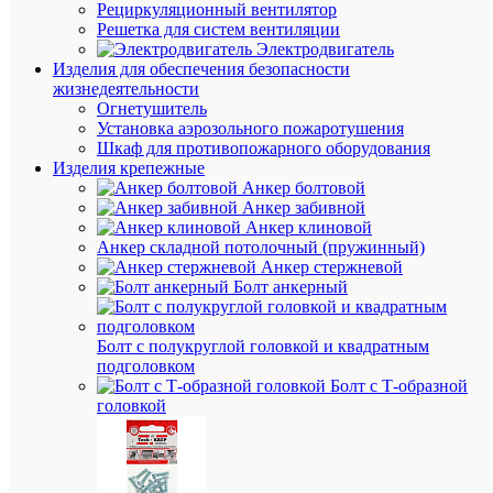
₽
Рециркуляционный вентилятор
/
Решетка для систем вентиляции
шт.
Электродвигатель
Изделия для обеспечения безопасности
жизнедеятельности
В
Огнетушитель
корзину
Установка аэрозольного пожаротушения
Шкаф для противопожарного оборудования
Изделия крепежные
Анкер болтовой
В
Анкер забивной
избранн
Анкер клиновой
Анкер складной потолочный (пружинный)
Анкер стержневой
К
Болт анкерный
сравнен
Болт с полукруглой головкой и квадратным
подголовком
Болт с Т-образной
головкой
Быстры
просмот