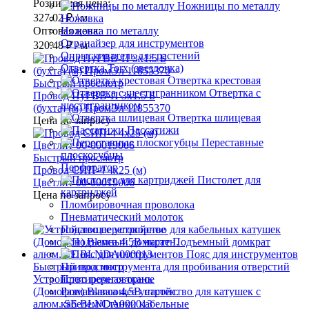
Розничная цена:
Ножницы по металлу
327.02 ₽
/ м
Ножовка
Оптовая цена:
Ножовка по металлу
Огранайзер для инструментов
320.48 ₽
/ м
Опрыскиватель для растений
Отвертка Torx (звездочка)
Отвертка крестовая
Быстрый просмотр
Отвертка с
Провод ПуГВВ-П 3х1.5 Б
шестигранником
(бухта) (м) ПромЭл 11855370
Отвертка шлицевая
Цена по запросу
Пассатижи
Переставные
плоскогубцы
Быстрый просмотр
Перфоратор
Провод СИП-4 4х25 (м)
Пистолет для
Цветлит 00-00019006
картриджей
Цена по запросу
Пломбировочная проволока
Пневматический молоток
Подающее устройство для кабельных катушек
Подъемный домкрат
Пояс для инструментов
Быстрый просмотр
Привод инструмента для пробивания отверстий
Устройство переговорное
Протирочная ткань
(Домофон) Blanca 4.5В настен.
Разматывающее устройство для катушек с
алюм. SE BLNDA000013
кабелем/Станки кабельные