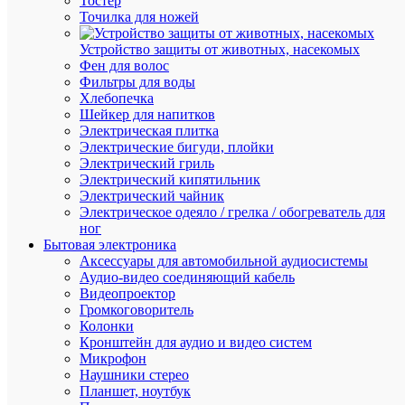
Тостер
К
Точилка для ножей
сравнен
Устройство защиты от животных, насекомых
Фен для волос
Фильтры для воды
Хлебопечка
Шейкер для напитков
Электрическая плитка
Электрические бигуди, плойки
Электрический гриль
Быстры
Электрический кипятильник
просмот
Электрический чайник
Устройс
Электрическое одеяло / грелка / обогреватель для
перегов
ног
(Домофо
Бытовая электроника
BLANC
Аксессуары для автомобильной аудиосистемы
настен.
Аудио-видео соединяющий кабель
монтаж
Видеопроектор
4.5В
Громкоговоритель
бел.
Колонки
SchE
Кронштейн для аудио и видео систем
BLNDA0
Микрофон
Наушники стерео
Планшет, ноутбук