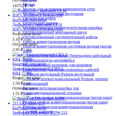
Оптовая цена:
Модем
141.12 ₽
/ м
Модуль для активных компонентов сети
Муфта соединительная модульная
Оптическая муфта
Быстрый просмотр
Оптический разъем
Держатель с защелкой CF16
Оптоволоконная распределительная коробка
IEK CTA10D-CF16-K41-100
Оптоволоконный монтажный шнур
Розничная цена:
Оптоволоконный соединительный кабель
3.10 ₽
/ шт.
Панель коммутационная медная
Оптовая цена:
Панель коммутационная системная медная (витая
2.95 ₽
/ шт.
пара)
Переходник кабельный
Преобразователь интерфейса
Быстрый просмотр
Пылезащитный колпачок для разъемов
Зажим изолирующий СИЗ-2
Разветвитель для оптоволоконных кабелей
КВТ 79496
Разъем модульный
Розничная цена:
Разъем, штекер
1.59 ₽
/ шт.
коаксиальный
Оптовая цена:
Распределительная коробка для
телекоммуникационной техники
1.51 ₽
/ шт.
Розетка медная коммуникационная (витая пара)
Розетка оптическая коммуникационная
Быстрый просмотр
Сетевой адаптер
Зажим на DIN-рейку HDW-211