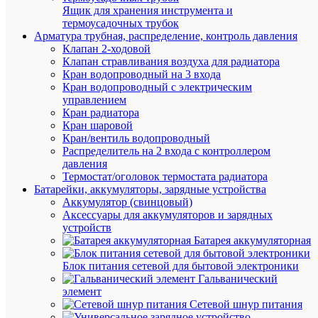
Ящик для хранения инструмента и
термоусадочных трубок
Арматура трубная, распределение, контроль давления
Клапан 2-ходовой
Клапан стравливания воздуха для радиатора
Быстры
Кран водопроводный на 3 входа
просмот
Кран водопроводный с электрическим
Устройс
управлением
перегов
Кран радиатора
(Домофо
Кран шаровой
Blanca
Кран/вентиль водопроводный
4.5В
Распределитель на 2 входа с контроллером
настен.
давления
антраци
Термостат/оголовок термостата радиатора
SE
Батарейки, аккумуляторы, зарядные устройства
BLNDA0
Аккумулятор (свинцовый)
Аксессуары для аккумуляторов и зарядных
устройств
В
Батарея аккумуляторная
наличии
(23
Блок питания сетевой для бытовой электроники
шт.)
Гальванический
Артикул
элемент
BLNDA0
Сетевой шнур питания
Бренд