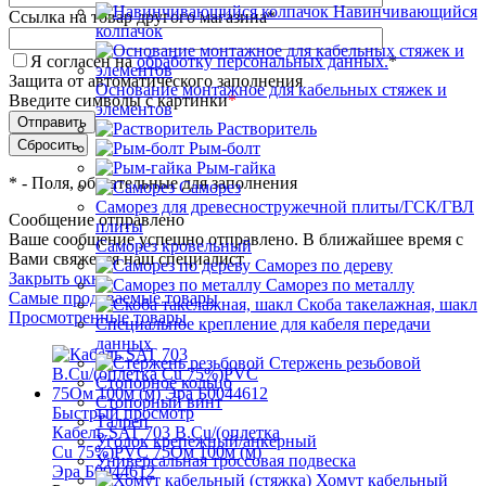
Навинчивающийся
Ссылка на товар другого магазина
*
колпачок
Я согласен на
обработку персональных данных.
*
Защита от автоматического заполнения
Основание монтажное для кабельных стяжек и
Введите символы с картинки
*
элементов
Растворитель
Рым-болт
Рым-гайка
*
- Поля, обязательные для заполнения
Саморез
Саморез для древесностружечной плиты/ГСК/ГВЛ
Сообщение отправлено
плиты
Ваше сообщение успешно отправлено. В ближайшее время с
Саморез кровельный
Вами свяжется наш специалист
Саморез по дереву
Закрыть окно
Саморез по металлу
Самые продаваемые товары
Скоба такелажная, шакл
Просмотренные товары
Специальное крепление для кабеля передачи
данных
Стержень резьбовой
Стопорное кольцо
Стопорный винт
Быстрый просмотр
Талреп
Кабель SAT 703 B.Cu/(оплетка
Уголок крепежный/анкерный
Cu 75%)PVC 75Ом 100м (м)
Универсальная троссовая подвеска
Эра Б0044612
Хомут кабельный