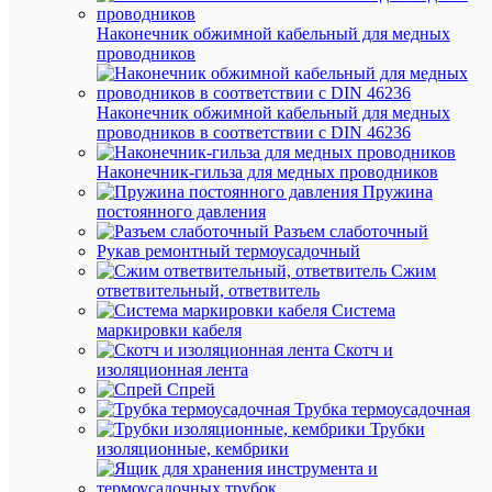
С
Нет
ин
Наконечник обжимной кабельный для медных
таб
проводников
С
Нет
кр
Наконечник обжимной кабельный для медных
проводников в соответствии с DIN 46236
Откр
Сп
уста
мо
Наконечник-гильза для медных проводников
Алю
Пружина
Цв
постоянного давления
85
Ши
Разъем слаботочный
мм
мм
Рукав ремонтный термоусадочный
Сжим
ответвительный, ответвитель
Система
маркировки кабеля
АН
Скотч и
ТО
изоляционная лента
Спрей
(4)
Трубка термоусадочная
Трубки
изоляционные, кембрики