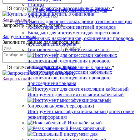
Щипцы
Я согласен на
обработку персональных данных.
*
Ящик для
Купить в один клик
инструментов
Закрыть окно
Инструменты для опрессовки, резки, снятия изоляции
Запросить стоимость товара
Аксессуары для оконцевателей проводов
Вкладыш для инструмента для опрессовки
Загрузка товара
кабельных наконечников, оконцевания проводов,
Заполните данные для запроса цены
присоединения экрана
Гидравлическая соединительная часть
Я согласен на
обработку персональных данных.
*
Инструмент для опрессовки кабельных
Запросить цену
наконечников, оконцевания проводов,
Закрыть окно
присоединения экрана
Инструмент для снятия изоляции кабельный
Инструмент многофункциональный (опрессовка/
резка/перфорация)
Нож кабельный
Резак кабельный