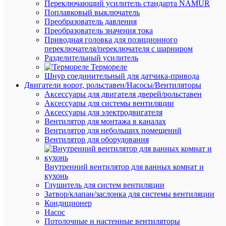
Переключающий усилитель стандарта NAMUR
4.5В
Поплавковый выключатель
беж.
Преобразователь давления
SchE
Преобразователь значения тока
BLNDA0
Приводная головка для позиционного
переключателя/переключателя с шарниром
Разделительный усилитель
В
Термореле
наличии
Шнур соединительный для датчика-привода
(4
Двигатели ворот, рольставен/Насосы/Вентиляторы
шт.)
Аксессуары для двигателя дверей/рольставен
Артикул
Аксессуары для системы вентиляции
BLNDA0
Аксессуары для электродвигателя
Бренд
Вентилятор для монтажа в каналах
Systeme
Вентилятор для небольших помещений
Electric
Вентилятор для оборудования
Розничн
цена:
3 771.21
Внутренний вентилятор для ванных комнат и
₽
кухонь
/
Глушитель для систем вентиляции
шт.
Затвор/клапан/заслонка для системы вентиляции
Оптовая
Кондиционер
цена:
Насос
3 582.65
Потолочные и настенные вентиляторы