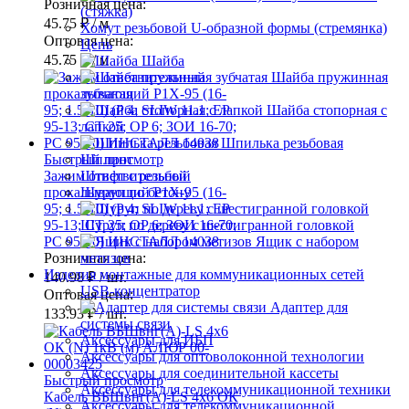
Розничная цена:
(стяжка)
45.75 ₽
/ м
Хомут резьбовой U-образной формы (стремянка)
Оптовая цена:
Цепь
45.75 ₽
/ м
Шайба
Шайба пружинная
зубчатая
Шайба стопорная с
лапкой
Шпилька резьбовая
Быстрый просмотр
Шплинт
Зажим ответвительный
Штифт с резьбой
прокалывающий P1X-95 (16-
Шуруп по бетону
95; 1.5-10) (P 4; SLIW 11.1; EP
95-13; CT 25; OP 6; ЗОИ 16-70;
Шуруп по дереву с шестигранной головкой
PC 95-10) ИНСТАЛЛ 14038
Ящик с набором
Розничная цена:
метизов
Изделия монтажные для коммуникационных сетей
140.98 ₽
/ шт.
USB-концентратор
Оптовая цена:
Адаптер для
133.93 ₽
/ шт.
системы связи
Аксессуары для ИБП
Аксессуары для оптоволоконной технологии
Аксессуары для соединительной кассеты
Быстрый просмотр
Аксессуары для телекоммуникационной техники
Кабель ВБШвнг(А)-LS 4х6 ОК
Аксессуары для телекоммуникационной