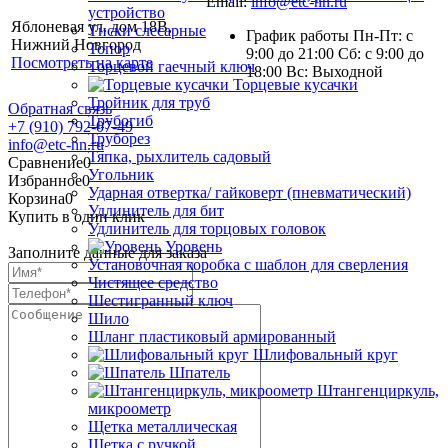
Email:
info@etc-nn.ru
устройство
Яблоневая ул. дом 18В,
Тиски слесарные
График работы Пн-Пт: с
Нижний Новгород
Топор
9:00 до 21:00 Сб: с 9:00 до
Посмотреть на карте
Торцевой гаечный ключ
18:00 Вс: Выходной
Торцевые кусачки
Тройник для труб
Обратная связь
Трубогиб
+7 (910) 792-07-49
Труборез
info@etc-nn.ru
Тяпка, рыхлитель садовый
Сравнение
0
Угольник
Избранное
0
Ударная отвертка/ гайковерт (пневматический)
Корзина
0
Удлинитель для бит
Купить в один клик
Удлинитель для торцовых головок
Уровень
Заполните данные для заказа
Установочная коробка с шаблон для сверления
Чистящее средство
Шестигранный ключ
Шило
Шланг пластиковый армированный
Шлифовальный круг
Шпатель
Штангенциркуль,
микроометр
Щетка металлическая
Щетка с ручкой