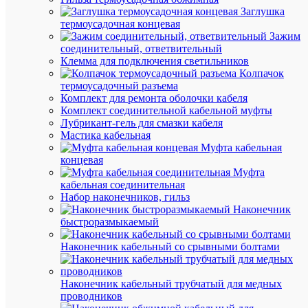
армат
Заглушка
Испол
термоусадочная концевая
при
Зажим
монт
соединительный, ответвительный
возд
Клемма для подключения светильников
прово
Колпачок
Испол
термоусадочный разъема
при
монт
Комплект для ремонта оболочки кабеля
прово
Комплект соединительной кабельной муфты
сечен
Лубрикант-гель для смазки кабеля
1,5-
Мастика кабельная
95
Муфта кабельная
кв.мм
концевая
Поста
Муфта
ГК
кабельная соединительная
"Инст
Набор наконечников, гильз
Наконечник
быстроразмыкаемый
Наконечник кабельный со срывными болтами
Вес
и
Наконечник кабельный трубчатый для медных
габа
проводников