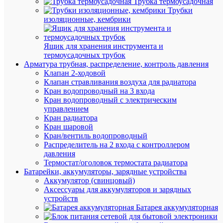
Трубка термоусадочная
СИП-
Ти
Трубки
СИП
си
изоляционные, кембрики
Ящик для хранения инструмента и
термоусадочных трубок
АН
Арматура трубная, распределение, контроль давления
ТО
Клапан 2-ходовой
(8)
Клапан стравливания воздуха для радиатора
Кран водопроводный на 3 входа
Кран водопроводный с электрическим
управлением
Кран радиатора
Кран шаровой
Кран/вентиль водопроводный
Распределитель на 2 входа с контроллером
давления
Термостат/оголовок термостата радиатора
Батарейки, аккумуляторы, зарядные устройства
Аккумулятор (свинцовый)
Аксессуары для аккумуляторов и зарядных
устройств
Батарея аккумуляторная
Быстры
просмот