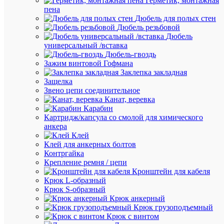
Герметик, монтажная
пена
В
Дюбель для полых стен
наличии
Дюбель резьбовой
(44
Дюбель
шт.)
универсальный /вставка
Артикул
Дюбель-гвоздь
17011
Зажим винтовой Гофмана
Бренд
Заклепка закладная
ИНСТА
Защелка
Розничн
Звено цепи соединительное
цена:
Канат, веревка
115.71
Карабин
₽
Картридж/капсула со смолой для химического
/
анкера
шт.
Клей
Оптовая
Клей для анкерных болтов
цена:
Контргайка
109.93
Крепление ремня / цепи
₽
Кронштейн для кабеля
Крюк L-образный
/
Крюк S-образный
шт.
Крюк анкерный
Крюк грузоподъемный
Крюк с винтом
В