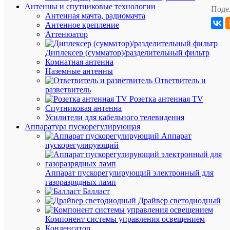
Антенны и спутниковые технологии
Поде
Длина
65
Антенная мачта, радиомачта
(мм)
Антенное крепление
Высота
40
Аттенюатор
(мм)
Ширина
40
Диплексер (сумматор)/разделительный фильтр
(мм)
Комнатная антенна
Кол-
Наземные антенны
во
Ответвитель и
в
разветвитель
упаковке
Розетка антенная TV
240
Спутниковая антенна
шт.
Усилители для кабельного телевидения
Единица
Аппаратура пускорегулирующая
измерени
Аппарат
штук
пускорегулирующий
Аппарат пускорегулирующий электронный для
ОП
газоразрядных ламп
ТО
Балласт
Драйвер светодиодный
Компонент системы управления освещением
Зажи
Конденсатор
ответ