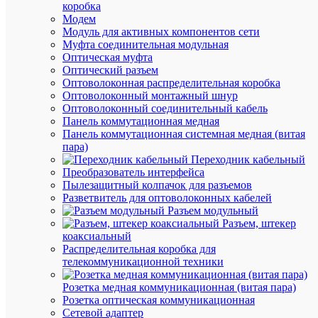
натяжно
коробка
клиново
Модем
STC
Модуль для активных компонентов сети
(DN
Муфта соединительная модульная
123;
Оптическая муфта
SO
Оптический разъем
25;
Оптоволоконная распределительная коробка
PA
Оптоволоконный монтажный шнур
25х100;
Оптоволоконный соединительный кабель
PA2/25;
Панель коммутационная медная
ЗАБ
Панель коммутационная системная медная (витая
16-
пара)
25;
Переходник кабельный
PA
Преобразователь интерфейса
25)
Пылезащитный колпачок для разъемов
ИНСТА
Разветвитель для оптоволоконных кабелей
12035
Разъем модульный
Разъем, штекер
коаксиальный
В
Распределительная коробка для
наличии
телекоммуникационной техники
(2
шт.)
Розетка медная коммуникационная (витая пара)
Артикул
Розетка оптическая коммуникационная
12035
Сетевой адаптер