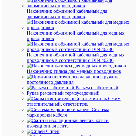
Дл
65
(мм
Наконечник обжимной кабельный для
алюминиевых проводников
Вы
40
(мм
Наконечник обжимной кабельный для медных
Ши
40
проводников
(мм
Ве
49
Наконечник обжимной кабельный для медных
(гр
проводников в соответствии с DIN 46236
Про
Наконечник-гильза для медных проводников
Пружина
ИНС
Пр
постоянного давления
Разъем слаботочный
Ма
Рукав ремонтный термоусадочный
95
сеч
Сжим
кв.м
про
ответвительный, ответвитель
кв.
Система
Но
маркировки кабеля
1.5
сеч
Скотч и
кв.м
про
изоляционная лента
кв.
Спрей