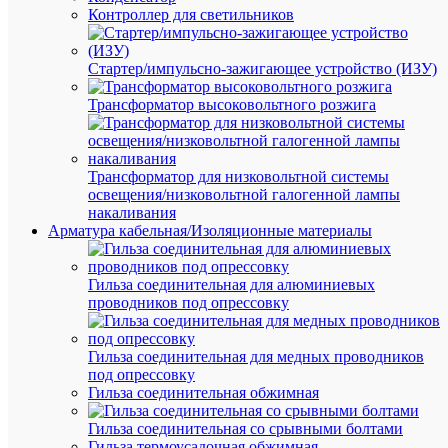
прок
Контроллер для светильников
P1X-
95
(16-
Стартер/импульсно-зажигающее устройство (ИЗУ)
95;
1.5-
Трансформатор высоковольтного розжига
10)
(P
4;
SLIW
11.1;
Трансформатор для низковольтной системы
EP
освещения/низковольтной галогенной лампы
95-
накаливания
13;
Арматура кабельная/Изоляционные материалы
CT
25;
OP
Гильза соединительная для алюминиевых
6;
ЗОИ
проводников под опрессовку
16-
70;
PC
Гильза соединительная для медных проводников
95-
под опрессовку
10)
Гильза соединительная обжимная
ИНС
14038
Гильза соединительная со срывными болтами
–
аксесс
Гильза термоусадочная обжимная