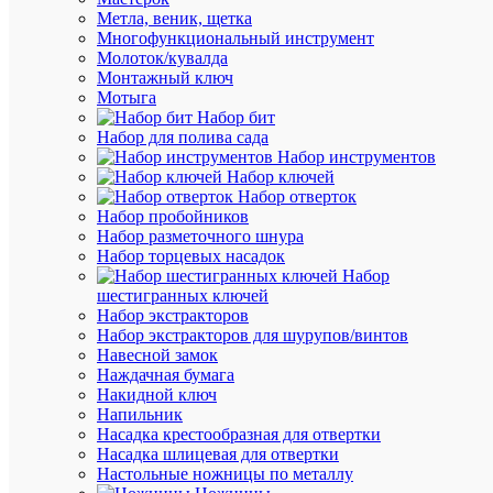
/
Метла, веник, щетка
упак.
Многофункциональный инструмент
Оптовая
Молоток/кувалда
цена:
Монтажный ключ
1 319.81
Мотыга
₽
Набор бит
/
Набор для полива сада
упак.
Набор инструментов
Набор ключей
Набор отверток
В
Набор пробойников
корзину
Набор разметочного шнура
Набор торцевых насадок
Набор
шестигранных ключей
В
Набор экстракторов
избранн
Набор экстракторов для шурупов/винтов
Навесной замок
Наждачная бумага
К
Накидной ключ
сравнен
Напильник
Насадка крестообразная для отвертки
Насадка шлицевая для отвертки
Настольные ножницы по металлу