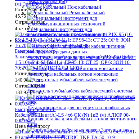
резка/перфорация)
(м) Эра Б0044612
Нож кабельный
Розничная цена:
Резак кабельный
45.75 ₽
/ м
Оптовая цена:
45.75 ₽
/ м
Специальный инструмент для
телекоммуникационных технологий
Кабеленесущие системы
Быстрый просмотр
Зажим ответвительный прокалывающий P1X-95 (16-95;
Аксессуары для прокладки кабеля питания/ кабеля
1.5-10) (P 4; SLIW 11.1; EP 95-13; CT 25; OP 6; ЗОИ 16-
для передачи данных
70; PC 95-10) ИНСТАЛЛ 14038
Розничная цена:
Аксессуары кабельных лотков монтажные
140.98 ₽
/ шт.
Оптовая цена:
Держатель трубы/кабеля кабеленесущей системы
133.93 ₽
/ шт.
Деталь крепежная для несущих и и профильных
Быстрый просмотр
реек
Кабель ВБШвнг(А)-LS 4х6 ОК (N) 1кВ (м) АЛЮР 00-
Донная вставка для кабельных лотков лестничного
00003425
типа
Цена по запросу
Заглушка для
кабельных лотков