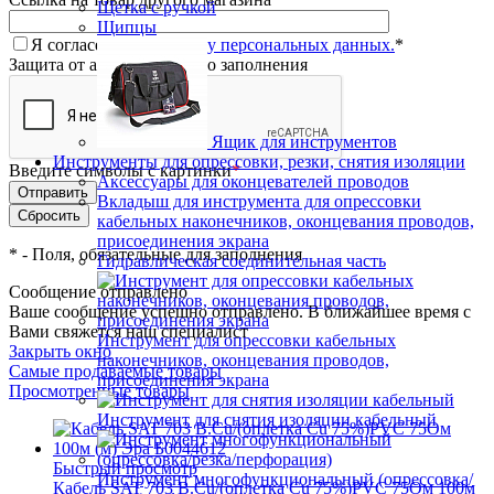
Щетка с ручкой
Щипцы
Я согласен на
обработку персональных данных.
*
Защита от автоматического заполнения
Ящик для инструментов
Инструменты для опрессовки, резки, снятия изоляции
Введите символы с картинки
*
Аксессуары для оконцевателей проводов
Вкладыш для инструмента для опрессовки
кабельных наконечников, оконцевания проводов,
присоединения экрана
*
- Поля, обязательные для заполнения
Гидравлическая соединительная часть
Сообщение отправлено
Ваше сообщение успешно отправлено. В ближайшее время с
Вами свяжется наш специалист
Инструмент для опрессовки кабельных
Закрыть окно
наконечников, оконцевания проводов,
Самые продаваемые товары
присоединения экрана
Просмотренные товары
Инструмент для снятия изоляции кабельный
Быстрый просмотр
Инструмент многофункциональный (опрессовка/
Кабель SAT 703 B.Cu/(оплетка Cu 75%)PVC 75Ом 100м