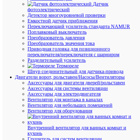
Датчик
В
фотоэлектрический
избранн
Детектор многоуровневой проверки
Емкостной датчик приближения
Переключающий усилитель стандарта NAMUR
К
Поплавковый выключатель
сравнен
Преобразователь давления
Преобразователь значения тока
Приводная головка для позиционного
переключателя/переключателя с шарниром
Разделительный усилитель
Термореле
Шнур соединительный для датчика-привода
Двигатели ворот, рольставен/Насосы/Вентиляторы
Аксессуары для двигателя дверей/рольставен
Быстры
Аксессуары для системы вентиляции
просмот
Аксессуары для электродвигателя
Зажим
Вентилятор для монтажа в каналах
натяжно
Вентилятор для небольших помещений
болтово
Вентилятор для оборудования
НБ-2-
6А
(70-
Внутренний вентилятор для ванных комнат и
120кв.м
кухонь
ВК
Глушитель для систем вентиляции
2340197