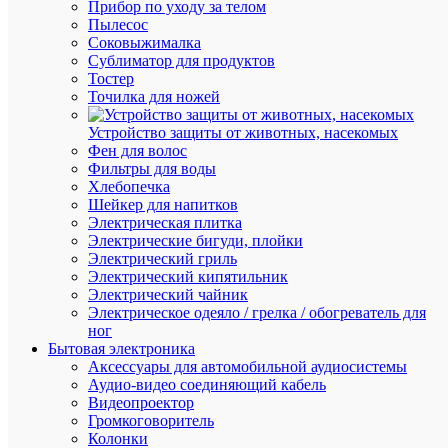
Прибор по уходу за телом
Розничн
Пылесос
цена:
Соковыжималка
92.74
Сублиматор для продуктов
₽
Тостер
/
Точилка для ножей
шт.
Оптовая
Устройство защиты от животных, насекомых
цена:
Фен для волос
88.10
Фильтры для воды
₽
Хлебопечка
/
Шейкер для напитков
шт.
Электрическая плитка
Электрические бигуди, плойки
Электрический гриль
В
Электрический кипятильник
корзину
Электрический чайник
Электрическое одеяло / грелка / обогреватель для
ног
Бытовая электроника
В
Аксессуары для автомобильной аудиосистемы
избранн
Аудио-видео соединяющий кабель
Видеопроектор
Громкоговоритель
К
Колонки