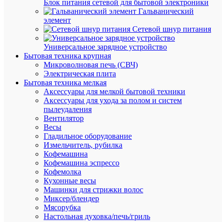
Блок питания сетевой для бытовой электроники
Зажим
Гальванический
анкерны
элемент
для
Сетевой шнур питания
проводо
ввода
Универсальное зарядное устройство
PA
Бытовая техника крупная
2/25S
Микроволновая печь (СВЧ)
(2х16/2х
Электрическая плита
(DN1;
Бытовая техника мелкая
SO25;
Аксессуары для мелкой бытовой техники
ЗАБ
Аксессуары для ухода за полом и систем
16-
пылеудаления
25)
Вентилятор
ВК
Весы
2060100
Гладильное оборудование
Измельчитель, рубилка
Кофемашина
В
Кофемашина эспрессо
наличии
Кофемолка
(1582
Кухонные весы
шт.)
Машинки для стрижки волос
Артикул
Миксер/блендер
2060100
Мясорубка
Бренд
Настольная духовка/печь/гриль
ВК