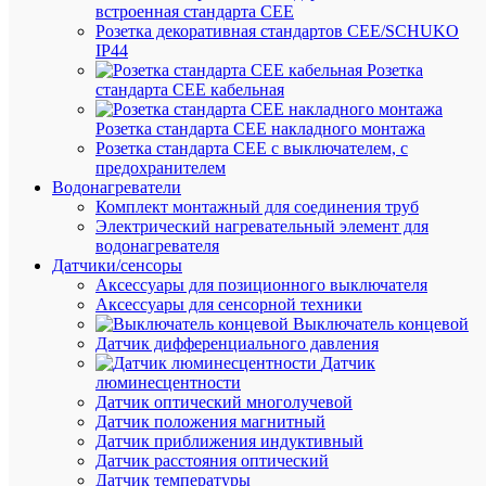
(170
встроенная стандарта CEE
шт.)
Розетка декоративная стандартов CEE/SCHUKO
Артикул
IP44
2080001
Розетка
Бренд
стандарта СЕЕ кабельная
ВК
Розничн
Розетка стандарта СЕЕ накладного монтажа
цена:
Розетка стандарта СЕЕ с выключателем, с
265.14
предохранителем
₽
Водонагреватели
/
Комплект монтажный для соединения труб
шт.
Электрический нагревательный элемент для
Оптовая
водонагревателя
цена:
Датчики/сенсоры
251.88
Аксессуары для позиционного выключателя
₽
Аксессуары для сенсорной техники
Выключатель концевой
/
Датчик дифференциального давления
шт.
Датчик
люминесцентности
Датчик оптический многолучевой
В
Датчик положения магнитный
корзину
Датчик приближения индуктивный
Датчик расстояния оптический
Датчик температуры