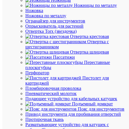
Ножницы
Ножницы по металлу
Быстры
Ножовка
просмот
Ножовка по металлу
Фиксато
Огранайзер для инструментов
дистанц
Опрыскиватель для растений
BIC-
Отвертка Torx (звездочка)
15.50
Отвертка крестовая
(d10-
Отвертка с
45мм)
шестигранником
НИЛЕД
Отвертка шлицевая
1240152
Пассатижи
Переставные
плоскогубцы
В
Перфоратор
наличии
Пистолет для
(310
картриджей
шт.)
Пломбировочная проволока
Артикул
Пневматический молоток
1240152
Подающее устройство для кабельных катушек
Бренд
Подъемный домкрат
НИЛЕД
Пояс для инструментов
Розничн
Привод инструмента для пробивания отверстий
цена:
Протирочная ткань
120.10
Разматывающее устройство для катушек с
₽