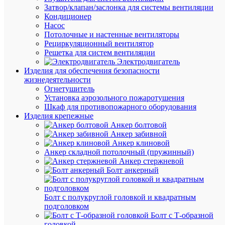
Затвор/клапан/заслонка для системы вентиляции
Кондиционер
Насос
В
Потолочные и настенные вентиляторы
наличии
Рециркуляционный вентилятор
(21
Решетка для систем вентиляции
шт.)
Электродвигатель
Артикул
Изделия для обеспечения безопасности
2340197
жизнедеятельности
Бренд
Огнетушитель
ВК
Установка аэрозольного пожаротушения
Розничн
Шкаф для противопожарного оборудования
цена:
Изделия крепежные
970.80
Анкер болтовой
₽
Анкер забивной
/
Анкер клиновой
шт.
Анкер складной потолочный (пружинный)
Оптовая
Анкер стержневой
цена:
Болт анкерный
922.26
₽
/
Болт с полукруглой головкой и квадратным
шт.
подголовком
Болт с Т-образной
головкой