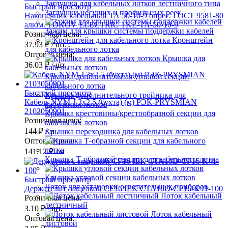
Заглушка для кабельных лотков лестничного типа
Быстрый просмотр
Заглушки несущих и профильных реек
Наконечник кабельный ТА 50-10-9 опрес. ГОСТ 9581-80
алюм. TOKOV ELECTRIC TKE-TA-50-10-9
Зажим для крышки системы поддержки кабелей
Розничная цена:
Кронштейн
37.93 ₽
/ шт.
для кабельного лотка
Оптовая цена:
Крышка для
36.03 ₽
/ шт.
кабельных лотков
Крышка дополнительная угловой секции
кабельного лотка
Быстрый просмотр
Крышка дополнительного тройника для
Кабель NYM-J 3х2.5 (бухта) (м) РЭК-PRYSMIAN
кабельных лотков
2103050901
Крышка крестовины/крестообразной секции для
Розничная цена:
кабельных лотков
144 ₽
/ м
Крышка переходника для кабельных лотков
Оптовая цена:
141.12 ₽
/ м
Крышка Т-образной секции для кабельного лотка
Крышка угловой секции кабельных лотков
Быстрый просмотр
Лоток для установки осветительных приборов
Держатель с защелкой CF16 IEK CTA10D-CF16-K41-100
Лоток кабельный
Розничная цена:
лестничный
3.10 ₽
/ шт.
Лоток кабельный
Оптовая цена:
листовой