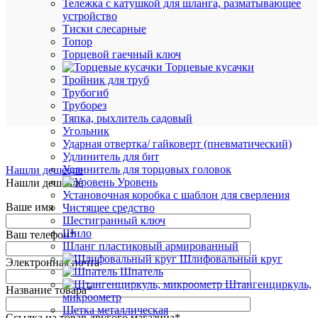
Тележка с катушкой для шланга, разматывающее
СЕ
устройство
Тиски слесарные
Топор
Торцевой гаечный ключ
AM05
Торцевые кусачки
Серти
Тройник для труб
3.75
МБ
Трубогиб
Труборез
Тяпка, рыхлитель садовый
Угольник
Ударная отвертка/ гайковерт (пневматический)
Удлинитель для бит
Удлинитель для торцовых головок
Нашли дешевле
Уровень
Нашли дешевле
Установочная коробка с шаблон для сверления
Ваше имя
Чистящее средство
Шестигранный ключ
Шило
Ваш телефон
*
Шланг пластиковый армированный
Шлифовальный круг
Электронная почта
Шпатель
Штангенциркуль,
Название товара
*
микроометр
Щетка металлическая
Ссылка на товар другого магазина
*