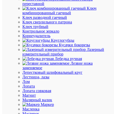
переставной
200
Ключ
C
комбинированный гаечный
20
Ключ разводной гаечный
сг
Ключ сверлильного патрона
20
Ключ трубный
А
Контрольное зеркало
20)
Корнеудалитель
(уп.100ш
Круглогубцы
ИНСТА
Кусачки бокорезы
42011
Лазерный
измерительный прибор
Лебедка ручная
В
Лезвие ножа
наличии
заменяемое
(22
Лепестковый шлифовальный круг
упак.)
Лестница, лазы
Артикул
Лом
42011
Лопата
Бренд
Лопата совковая
ИНСТА
Магнит
Розничн
Малярный валик
цена:
Маркер
1 389.28
Масленка
₽
Мастерок