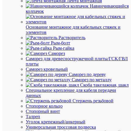
Лента монтажная
корзину
Навинчивающийся
колпачок
В
Основание монтажное для кабельных стяжек и
избранн
элементов
Растворитель
Рым-болт
К
Рым-гайка
сравнен
Саморез
Саморез для древесностружечной плиты/ГСК/ГВЛ
плиты
Саморез кровельный
Саморез по дереву
Саморез по металлу
Скоба такелажная, шакл
Быстры
Специальное крепление для кабеля передачи
просмот
данных
Крюк
Стержень резьбовой
бандаж
Стопорное кольцо
KP-
Стопорный винт
16
Талреп
гальван
Уголок крепежный/анкерный
ИНСТА
Универсальная троссовая подвеска
13091