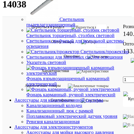
14038
Светильник
пылевлагозащищенный
Розн
Вернуться в раздел
140
Светильник торшерный, столбик световой
Светильник трубчатый для модульной системы
Обзор товара
Опто
освещения
Отзывов:
133
Светильник/прожектор
Описание
Светильники для линейных систем освещения
Указатель световой
Характе
Все
Характеристики
характ
Фонарь взрывозащищенный карманный
Производи
ИНСТА
электрический
Аналогичные товары
Максимал
сечение
95
Фонарь карманный, ручной электрический
проводник
кв.мм
Аксессуары для канализационной системы
Сертификаты
кв.мм
Канализационный колодец
Номиналь
Канализационный люк с рамкой
сечение
1.5
Поплавковый электрический датчик уровня
проводник
кв.мм
Ревизия канализационная
кв.мм
Аксессуары для электроинструментов
Тип
СИП-2/
Аксессуары для мойки высокого давления
системы
СИП-4