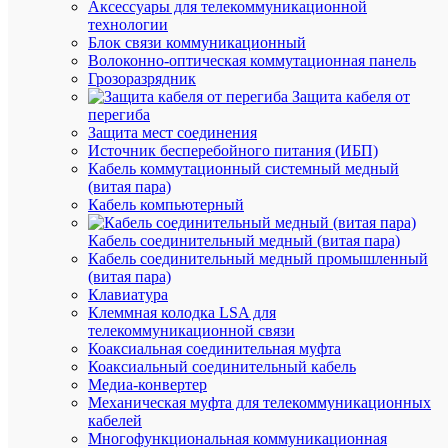
Аксессуары для телекоммуникационной
корзину
технологии
Блок связи коммуникационный
Волоконно-оптическая коммутационная панель
Грозоразрядник
В
Защита кабеля от
избранн
перегиба
Защита мест соединения
Источник бесперебойного питания (ИБП)
К
Кабель коммутационный системный медный
сравнен
(витая пара)
Кабель компьютерный
Кабель соединительный медный (витая пара)
Кабель соединительный медный промышленный
(витая пара)
Клавиатура
Клеммная колодка LSA для
телекоммуникационной связи
Коаксиальная соединительная муфта
Коаксиальный соединительный кабель
Медиа-конвертер
Быстры
Механическая муфта для телекоммуникационных
просмот
кабелей
Зажим
Многофункциональная коммуникационная