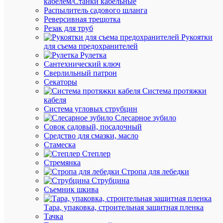
кабелем/Станки кабельные
/
Распылитель садового шланга
шт.
Реверсивная трещотка
Оптовая
Резак для труб
цена:
Рукоятки
114.10
для съема предохранителей
₽
Рулетка
Сантехнический ключ
/
Сверлильный патрон
шт.
Секаторы
Система протяжки
кабеля
В
Система угловых струбцин
корзину
Слесарное зубило
Совок садовый, посадочный
Средство для смазки, масло
Стамеска
В
Степлер
избранн
Стремянка
Стропа для лебедки
Струбцина
К
Съемник шкива
сравнен
Тара, упаковка, строительная защитная пленка
Тачка