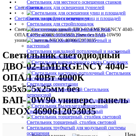
•
Светильник для местного освещения станков
Светильники
Светильник для освещения туннелей
•
Светильник аварийного освещения
Светильник для освещения улиц и площадей
•
Светильник для стройплощадок
Светильник светодиодный ДВО-02-EMERGENCY 4040-
ОПАЛ 40Вт 4000К 595х595х25мм без БАП-10W90
Светильник линейный реечного типа
универс. панель NEOX 4690612053035
Светильник накладной потолочный и настенный
Светильник светодиодный
Светильник напольный
Светильник
ДВО-02-EMERGENCY 4040-
направленного света
Светильник
ОПАЛ 40Вт 4000К
настенно-потолочный
Светильник ориентации
595х595х25мм без
Светильник
переносной
БАП-10W90 универс. панель
Светильник подвесной
NEOX 4690612053035
Светильник пылевлагозащищенный
Светильник торшерный, столбик световой
Светильник трубчатый для модульной системы
освещения
Цен
Вернуться в раздел