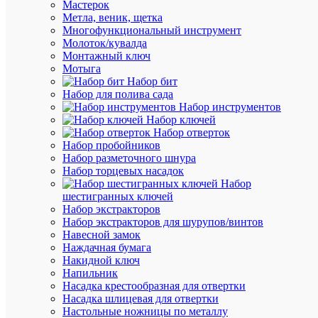
Мастерок
Артикул
Метла, веник, щетка
LDPA0-
Многофункциональный инструмент
2104-
Молоток/кувалда
60-
Монтажный ключ
K01
Мотыга
Бренд
Набор бит
IEK
Набор для полива сада
Розничн
Набор инструментов
цена:
Набор ключей
3 222.89
Набор отверток
₽
Набор пробойников
/
Набор разметочного шнура
шт.
Набор торцевых насадок
Оптовая
Набор
цена:
шестигранных ключей
3 061.74
Набор экстракторов
₽
Набор экстракторов для шурупов/винтов
/
Навесной замок
шт.
Наждачная бумага
Накидной ключ
Напильник
В
Насадка крестообразная для отвертки
корзину
Насадка шлицевая для отвертки
Настольные ножницы по металлу