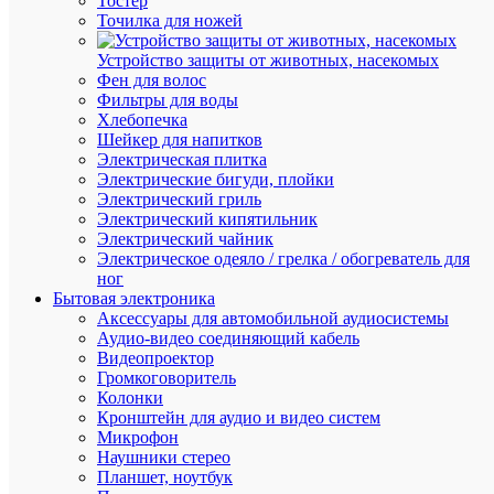
Тостер
Точилка для ножей
АН
Устройство защиты от животных, насекомых
ТО
Фен для волос
(8)
Фильтры для воды
Хлебопечка
Шейкер для напитков
Электрическая плитка
Электрические бигуди, плойки
Электрический гриль
Электрический кипятильник
Электрический чайник
Электрическое одеяло / грелка / обогреватель для
ног
Бытовая электроника
Аксессуары для автомобильной аудиосистемы
Аудио-видео соединяющий кабель
Быстры
Видеопроектор
просмот
Громкоговоритель
Светиль
Колонки
ДПА
Кронштейн для аудио и видео систем
2105
Микрофон
пост.
Наушники стерео
4ч
Планшет, ноутбук
IP65