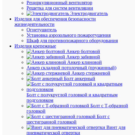
Рециркуляционный вентилятор
JazzWay
Решетка для систем вентиляции
Розничн
Электродвигатель
цена:
Изделия для обеспечения безопасности
1 596.98
жизнедеятельности
₽
Огнетушитель
/
Установка аэрозольного пожаротушения
шт.
Шкаф для противопожарного оборудования
Оптовая
Изделия крепежные
цена:
Анкер болтовой
1 596.98
Анкер забивной
₽
Анкер клиновой
/
Анкер складной потолочный (пружинный)
шт.
Анкер стержневой
Болт анкерный
В
корзину
Болт с полукруглой головкой и квадратным
подголовком
Болт с Т-образной
головкой
В
Болт с
избранн
шестигранной головкой
Винт для
пневматической отвертки