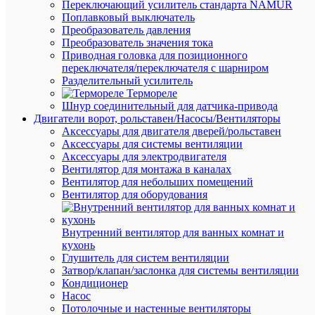
Переключающий усилитель стандарта NAMUR
Поплавковый выключатель
Преобразователь давления
Преобразователь значения тока
Приводная головка для позиционного
Быстры
переключателя/переключателя с шарниром
просмот
Разделительный усилитель
Светиль
Термореле
светоди
Шнур соединительный для датчика-привода
Accu91-
Двигатели ворот, рольставен/Насосы/Вентиляторы
L60-
Аксессуары для двигателя дверей/рольставен
wh
Аксессуары для системы вентиляции
аккумул
Аксессуары для электродвигателя
аварийн
Вентилятор для монтажа в каналах
бел.
Вентилятор для небольших помещений
JazzWay
Вентилятор для оборудования
2850065
Внутренний вентилятор для ванных комнат и
В
кухонь
наличии
Глушитель для систем вентиляции
(45
Затвор/клапан/заслонка для системы вентиляции
шт.)
Кондиционер
Артикул
Насос
2850065
Потолочные и настенные вентиляторы
Бренд