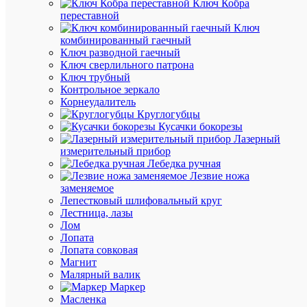
Ключ Кобра
переставной
Ключ
комбинированный гаечный
Ключ разводной гаечный
Быстры
Ключ сверлильного патрона
просмот
Ключ трубный
Светиль
Контрольное зеркало
ДПА
Корнеудалитель
2104
Круглогубцы
аккум.
Кусачки бокорезы
4ч
Лазерный
60LED
измерительный прибор
IP20
Лебедка ручная
аварийн
Лезвие ножа
IEK
заменяемое
LDPA0-
Лепестковый шлифовальный круг
2104-
Лестница, лазы
60-
Лом
K01
Лопата
Лопата совковая
Магнит
В
Малярный валик
наличии
Маркер
(407
Масленка
шт.)