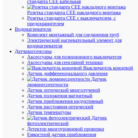
₽
стандарта СЕЕ кабельная
/
Розетка стандарта СЕЕ накладного монтажа
шт.
Розетка стандарта СЕЕ с выключателем, с
Оптовая
предохранителем
цена:
Водонагреватели
3 187.93
Комплект монтажный для соединения труб
₽
Электрический нагревательный элемент для
/
водонагревателя
шт.
Датчики/сенсоры
Аксессуары для позиционного выключателя
Аксессуары для сенсорной техники
В
Выключатель концевой
корзину
Датчик дифференциального давления
Датчик
люминесцентности
Датчик оптический многолучевой
В
Датчик положения магнитный
избранн
Датчик приближения индуктивный
Датчик расстояния оптический
Датчик температуры
К
Датчик
сравнен
фотоэлектрический
Детектор многоуровневой проверки
Емкостной датчик приближения