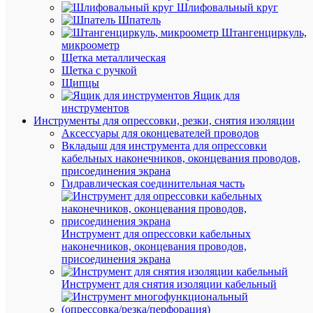
Шлифовальный круг
Шпатель
Штангенциркуль,
Быстры
микроометр
просмот
Щетка металлическая
Светиль
Щетка с ручкой
LA-
Щипцы
112
Ящик для
аккум.
инструментов
30LED
Инструменты для опрессовки, резки, снятия изоляции
Li-
Аксессуары для оконцевателей проводов
ion
Вкладыш для инструмента для опрессовки
220В
кабельных наконечников, оконцевания проводов,
Camelion
присоединения экрана
13149
Гидравлическая соединительная часть
В
наличии
Инструмент для опрессовки кабельных
(18
наконечников, оконцевания проводов,
шт.)
присоединения экрана
Артикул
13149
Инструмент для снятия изоляции кабельный
Бренд
Camelion