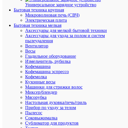
по
Универсальное зарядное устройство
Непо
Ти
Бытовая техника крупная
дейс
по
Микроволновая печь (СВЧ)
Электрическая плита
Нет
Уст
Бытовая техника мелкая
(без)
кон
Аксессуары для мелкой бытовой техники
Аксессуары для ухода за полом и систем
Цв
Белы
пылеудаления
кор
Вентилятор
Весы
Цве
4000
Гладильное оборудование
тем
К
Измельчитель, рубилка
по
Кофемашина
Цве
Кофемашина эспрессо
4000
тем
Кофемолка
К
с
Кухонные весы
Машинки для стрижки волос
Цо
Миксер/блендер
Нет
(па
Мясорубка
(без)
ла
Настольная духовка/печь/гриль
Прибор по уходу за телом
595
Ши
Пылесос
мм
мм
Соковыжималка
Сублиматор для продуктов