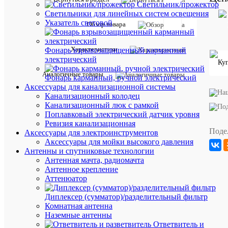
Отзывов:
Светильник/прожектор
Светильники для линейных систем освещения
Указатель световой
Обзор товара
Характе
Все
Характеристики
Фонарь взрывозащищенный карманный
характ
электрический
Производи
NEOX
В
Аналогичные товары
Фонарь карманный, ручной электрический
комплекте
Нет
Аксессуары для канализационной системы
с
Канализационный колодец
лампой
Канализационный люк с рамкой
В
Поплавковый электрический датчик уровня
комплекте
Нет
с
Ревизия канализационная
пиктограм
Поде
Аксессуары для электроинструментов
Внешний
595
Аксессуары для мойки высокого давления
диаметр
мм
Антенны и спутниковые технологии
Время
Антенная мачта, радиомачта
аварийной
1.5
Антенное крепление
работы
ч
Аттенюатор
по
Время
Диплексер (сумматор)/разделительный фильтр
аварийной
1.5
Комнатная антенна
работы
ч
Наземные антенны
с
Ответвитель и