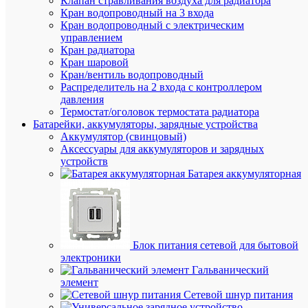
Клапан стравливания воздуха для радиатора
С
Кран водопроводный на 3 входа
по
Кран водопроводный с электрическим
Нет
пул
управлением
ди
Кран радиатора
пер
Кран шаровой
Кран/вентиль водопроводный
Цент
Си
Распределитель на 2 входа с контроллером
(цен
пи
давления
батар
Термостат/оголовок термостата радиатора
Батарейки, аккумуляторы, зарядные устройства
Сп
Накл
Аккумулятор (свинцовый)
мо
Аксессуары для аккумуляторов и зарядных
Ст
устройств
IP40
за
Батарея аккумуляторная
IP
Тем
55
ок
град
сре
Блок питания сетевой для бытовой
Тем
электроники
1
ок
Гальванический
град
сре
элемент
Сетевой шнур питания
Ти
Окон