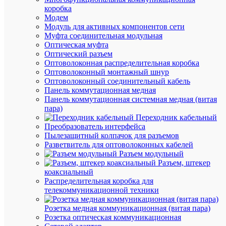
коробка
Модем
Модуль для активных компонентов сети
Муфта соединительная модульная
Оптическая муфта
Оптический разъем
Оптоволоконная распределительная коробка
Оптоволоконный монтажный шнур
Оптоволоконный соединительный кабель
Панель коммутационная медная
Быстры
Панель коммутационная системная медная (витая
просмот
пара)
Светиль
Переходник кабельный
светоди
Преобразователь интерфейса
ССА
Пылезащитный колпачок для разъемов
2101
Разветвитель для оптоволоконных кабелей
"ВЫХОД
Разъем модульный
EXIT"
Разъем, штекер
3ч
коаксиальный
3Вт
Распределительная коробка для
ВЫХОД
телекоммуникационной техники
EXIT
IP20
Розетка медная коммуникационная (витая пара)
аварийн
Розетка оптическая коммуникационная
IEK