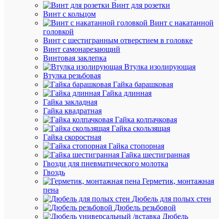
К
Винт для розетки
сравнен
Винт с кольцом
Винт с накатанной
головкой
Винт с шестигранным отверстием в головке
Винт самонарезающий
Винтовая заклепка
Втулка изолирующая
Втулка резьбовая
Гайка барашковая
Гайка длинная
Быстры
Гайка закладная
просмот
Гайка квадратная
Светиль
Гайка колпачковая
светоди
Гайка скользящая
ССА
Гайка скоростная
1004
Гайка стопорная
"ВЫХОД
Гайка шестигранная
EXIT"
Гвозди для пневматического молотка
стрелка
Гвоздь
двустор.
Герметик, монтажная
3Вт
пена
IEK
Дюбель для полых стен
LSSA0-
Дюбель резьбовой
1004-
Дюбель