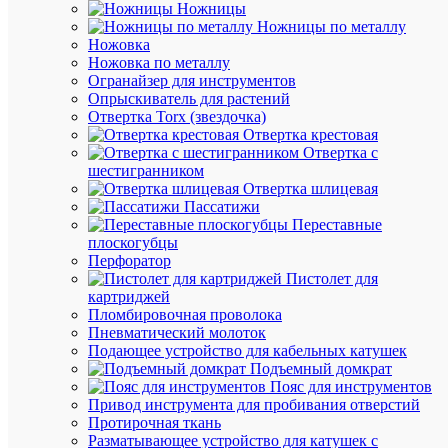
Ножницы
Ножницы по металлу
Ножовка
В
Ножовка по металлу
избранн
Огранайзер для инструментов
Опрыскиватель для растений
К
Отвертка Torx (звездочка)
сравнен
Отвертка крестовая
Отвертка с
шестигранником
Отвертка шлицевая
Пассатижи
Переставные
плоскогубцы
Перфоратор
Пистолет для
Быстры
картриджей
просмот
Пломбировочная проволока
Светиль
Пневматический молоток
аварийн
Подающее устройство для кабельных катушек
эвакуац
Подъемный домкрат
EXIT-
Пояс для инструментов
101
Привод инструмента для пробивания отверстий
односто
Протирочная ткань
LED
Разматывающее устройство для катушек с