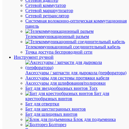
Сетевой адаптер
LSSA0-
Сетевой коммутатор
2101-
Сетевой маршрутизатор
3-
Сетевой ретранслятор
20-
Системная волоконно-оптическая коммутационная
K03
панель
Телекоммуникационный разъем
В
наличии
Телекоммуникацонный соединительный кабель
(69
Точка доступа беспроводной сети
шт.)
Инструмент ручной
Артикул
LSSA0-
2101-
Аксессуары / запчасти для дырокола (перфоратора)
3-
Аксессуары для системы протяжки кабеля
20-
Аксессуары для шлифования/полировки
K03
Бит для звездообразных винтов Torx
Бренд
Бит для
IEK
крестообразных винтов
Розничн
Бит для отвертки
цена:
Бит для шестигранных винтов
3 717.54
Бит для шлицевых винтов
₽
Блок для подъемника
/
Болторез
шт.