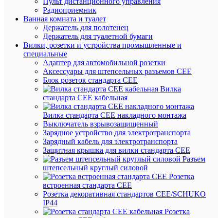
Пульт дистанционного управления
аварийн
Радиоприемник
IEK
Ванная комната и туалет
LDPA0-
Держатель для полотенец
2101-
Держатель для туалетной бумаги
4-
Вилки, розетки и устройства промышленные и
65-
специальные
K01
Адаптер для автомобильной розетки
Аксессуары для штепсельных разъемов CEE
Блок розеток стандарта CEE
В
Вилка
наличии
стандарта CEE кабельная
(125
шт.)
Вилка стандарта CEE накладного монтажа
Артикул
Выключатель взрывозащищенный
LDPA0-
Зарядное устройство для электротранспорта
2101-
Зарядный кабель для электротранспорта
4-
Защитная крышка для вилки стандарта CEE
65-
Разъем
K01
штепсельный круглый силовой
Бренд
Розетка
IEK
встроенная стандарта CEE
Розничн
Розетка декоративная стандартов CEE/SCHUKO
цена:
IP44
3 355.71
Розетка