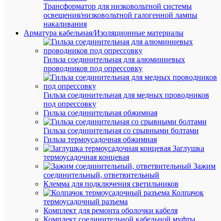
Трансформатор для низковольтной системы
Про
освещения/низковольтной галогенной лампы
накаливания
NEO
Пр
Арматура кабельная/Изоляционные материалы
В
Нет
ком
Гильза соединительная для алюминиевых
с л
проводников под опрессовку
В к
Нет
пи
Гильза соединительная для медных проводников
595
Вн
под опрессовку
мм
диа
Гильза соединительная обжимная
Вр
Гильза соединительная со срывными болтами
1.5
ав
Гильза термоусадочная обжимная
ч
раб
Заглушка
термоусадочная концевая
Вр
1.5
Зажим
ав
ч
соединительный, ответвительный
раб
Клемма для подключения светильников
Колпачок
19
Выс
термоусадочный разъема
мм
глу
Комплект для ремонта оболочки кабеля
Выс
Комплект соединительной кабельной муфты