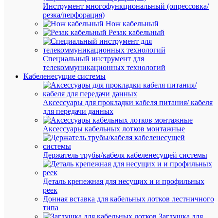
Розничн
Инструмент многофункциональный (опрессовка/
цена:
резка/перфорация)
628.85
Нож кабельный
₽
Резак кабельный
/
шт.
Оптовая
Специальный инструмент для
цена:
телекоммуникационных технологий
597.41
Кабеленесущие системы
₽
/
шт.
Аксессуары для прокладки кабеля питания/ кабеля
для передачи данных
В
Аксессуары кабельных лотков монтажные
корзину
Держатель трубы/кабеля кабеленесущей системы
В
Деталь крепежная для несущих и и профильных
избранн
реек
Донная вставка для кабельных лотков лестничного
типа
К
Заглушка для
сравнен