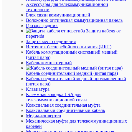
цена:
Аксессуары для телекоммуникационной
662.46
технологии
₽
Блок связи коммуникационный
/
Волоконно-оптическая коммутационная панель
шт.
Грозоразрядник
Оптовая
Защита кабеля от
цена:
перегиба
662.46
Защита мест соединения
₽
Источник бесперебойного питания (ИБП)
/
Кабель коммутационный системный медный
шт.
(витая пара)
Кабель компьютерный
В
Кабель соединительный медный (витая пара)
корзину
Кабель соединительный медный промышленный
(витая пара)
Клавиатура
Клеммная колодка LSA для
телекоммуникационной связи
В
Коаксиальная соединительная муфта
избранн
Коаксиальный соединительный кабель
Медиа-конвертер
Механическая муфта для телекоммуникационных
К
кабелей
сравнен
Многофункциональная коммуникационная