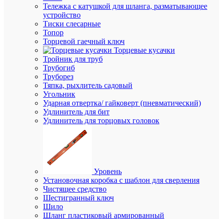
Тележка с катушкой для шланга, разматывающее
Оптовая
устройство
цена:
Тиски слесарные
835.76
Топор
₽
Торцевой гаечный ключ
/
Торцевые кусачки
шт.
Тройник для труб
Трубогиб
Труборез
В
Тяпка, рыхлитель садовый
корзину
Угольник
Ударная отвертка/ гайковерт (пневматический)
Удлинитель для бит
Удлинитель для торцовых головок
В
избранн
К
сравнен
Уровень
Установочная коробка с шаблон для сверления
Чистящее средство
Шестигранный ключ
Шило
Шланг пластиковый армированный