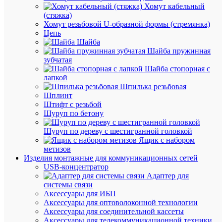
просмот
Хомут кабельный
Светиль
(стяжка)
светоди
Хомут резьбовой U-образной формы (стремянка)
DBA-
Цепь
103-
Шайба
0-
Шайба пружинная
20
зубчатая
60LED
Шайба стопорная с
5ч
лапкой
IP20
Шпилька резьбовая
аварийн
Шплинт
непосто
Штифт с резьбой
Эра
Шуруп по бетону
Б004439
Шуруп по дереву с шестигранной головкой
Ящик с набором
В
метизов
наличии
Изделия монтажные для коммуникационных сетей
(14
USB-концентратор
шт.)
Адаптер для
Артикул
системы связи
Б004439
Аксессуары для ИБП
Бренд
Аксессуары для оптоволоконной технологии
Эра
Аксессуары для соединительной кассеты
Розничн
Аксессуары для телекоммуникационной техники