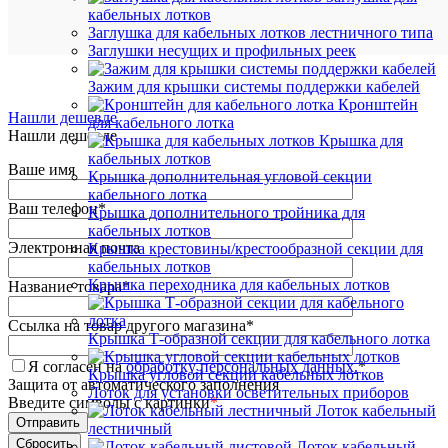
кабельных лотков
Заглушка для кабельных лотков лестничного типа
Заглушки несущих и профильных реек
Зажим для крышки системы поддержки кабелей
Кронштейн
Нашли дешевле
для кабельного лотка
Нашли дешевле
Крышка для
кабельных лотков
Ваше имя
Крышка дополнительная угловой секции
кабельного лотка
Ваш телефон
*
Крышка дополнительного тройника для
кабельных лотков
Электронная почта
Крышка крестовины/крестообразной секции для
кабельных лотков
Крышка переходника для кабельных лотков
Название товара
*
Ссылка на товар другого магазина
*
Крышка Т-образной секции для кабельного лотка
Я согласен на
обработку персональных данных.
*
Крышка угловой секции кабельных лотков
Защита от автоматического заполнения
Лоток для установки осветительных приборов
Введите символы с картинки
*
Лоток кабельный
лестничный
Лоток кабельный