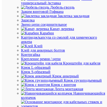
003-
универсальный /вставка
K03
Дюбель-гвоздь
Зажим винтовой Гофмана
Заклепка закладная
В
Защелка
наличии
Звено цепи соединительное
(16
Канат, веревка
шт.)
Карабин
Артикул
Картридж/капсула со смолой для химического
LSSA0-
анкера
1004-
Клей
003-
Клей для анкерных болтов
K03
Контргайка
Бренд
Крепление ремня / цепи
IEK
Кронштейн для кабеля
Розничн
Крюк L-образный
цена:
Крюк S-образный
1 102.30
Крюк анкерный
₽
Крюк грузоподъемный
Крюк с винтом
/
Лента монтажная
шт.
Навинчивающийся
Оптовая
колпачок
цена:
1 047.19