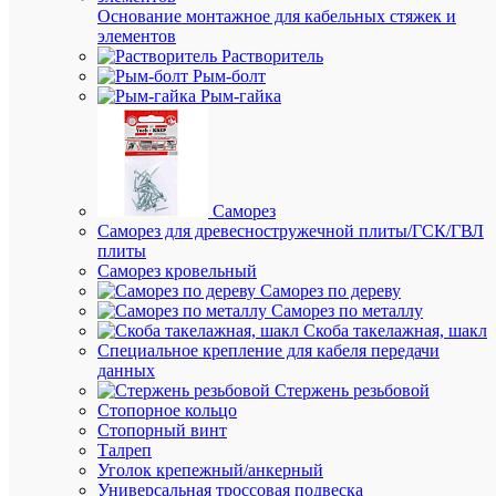
₽
Основание монтажное для кабельных стяжек и
/
элементов
шт.
Растворитель
Рым-болт
Рым-гайка
В
корзину
В
Саморез
избранн
Саморез для древесностружечной плиты/ГСК/ГВЛ
плиты
Саморез кровельный
К
Саморез по дереву
сравнен
Саморез по металлу
Скоба такелажная, шакл
Специальное крепление для кабеля передачи
данных
Стержень резьбовой
Стопорное кольцо
Стопорный винт
Талреп
Уголок крепежный/анкерный
Быстры
Универсальная троссовая подвеска