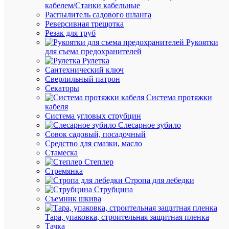
Basic
кабелем/Станки кабельные
EKF
Распылитель садового шланга
EXIT-
Реверсивная трещотка
SS-
Резак для труб
101-
Рукоятки
LED
для съема предохранителей
Рулетка
Сантехнический ключ
В
Сверлильный патрон
наличии
Секаторы
(45
Система протяжки
шт.)
кабеля
Артикул
Система угловых струбцин
EXIT-
Слесарное зубило
SS-
Совок садовый, посадочный
101-
Средство для смазки, масло
LED
Стамеска
Бренд
Степлер
EKF
Стремянка
Розничн
Стропа для лебедки
цена:
Струбцина
852.82
Съемник шкива
₽
Тара, упаковка, строительная защитная пленка
/
Тачка
шт.