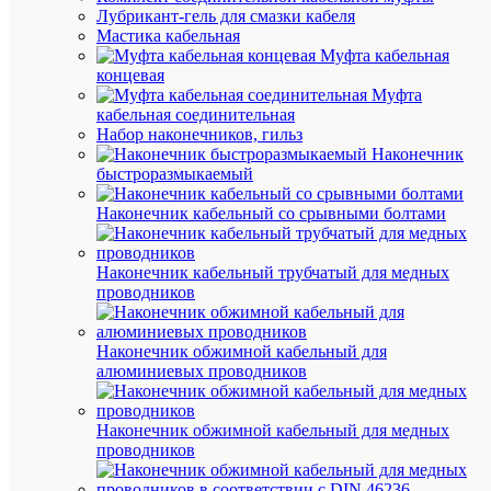
19
глу
Лубрикант-гель для смазки кабеля
мм
уст
Мастика кабельная
Муфта кабельная
Гл
концевая
25
мон
Муфта
мм
уст
кабельная соединительная
мм
Набор наконечников, гильз
Наконечник
595
Дли
быстроразмыкаемый
мм
мм
Наконечник кабельный со срывными болтами
Ис
Свет
све
Кла
Наконечник кабельный трубчатый для медных
от 
проводников
I
эле
ток
Наконечник обжимной кабельный для
40
Ма
алюминиевых проводников
Вт
мо
Ма
Мета
Наконечник обжимной кабельный для медных
кор
проводников
АБС-
Ма
Плас
рас