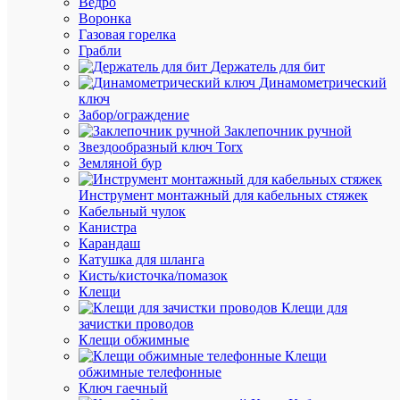
Ведро
Оптовая
Воронка
цена:
Газовая горелка
3 531.66
Грабли
₽
Держатель для бит
/
Динамометрический
шт.
ключ
Забор/ограждение
Заклепочник ручной
В
Звездообразный ключ Torx
корзину
Земляной бур
Инструмент монтажный для кабельных стяжек
Кабельный чулок
В
Канистра
избранн
Карандаш
Катушка для шланга
Кисть/кисточка/помазок
К
Клещи
сравнен
Клещи для
зачистки проводов
Клещи обжимные
Клещи
обжимные телефонные
Ключ гаечный