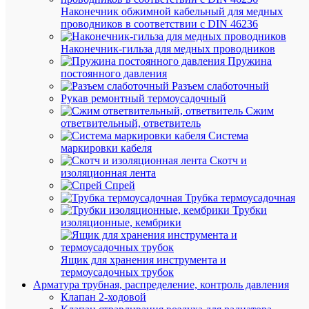
Наконечник обжимной кабельный для медных
40
Мо
проводников в соответствии с DIN 46236
Вт
лам
Наконечник-гильза для медных проводников
Но
Пружина
1.5
вре
постоянного давления
ч
в а
Разъем слаботочный
реж
Рукав ремонтный термоусадочный
Сжим
Но
253
ответвительный, ответвитель
на
В
Система
по
маркировки кабеля
207
Но
Скотч и
В
нап
изоляционная лента
Спрей
Но
Трубка термоусадочная
3600
све
Трубки
лм
пот
изоляционные, кембрики
Пр
Нет
защ
Ящик для хранения инструмента и
Пере
термоусадочных трубок
Ро
ток
Арматура трубная, распределение, контроль давления
ток
(AC)
Клапан 2-ходовой