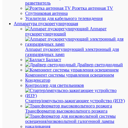
Высота/
19
разветвитель
глубина
мм
Розетка антенная TV
Единица
Спутниковая антенна
измерени
Усилители для кабельного телевидения
штук
Аппаратура пускорегулирующая
Аппарат
пускорегулирующий
Аппарат пускорегулирующий электронный для
Вес
газоразрядных ламп
и
Балласт
Драйвер светодиодный
габа
Компонент системы управления освещением
Дл
595
Конденсатор
(мм
Контроллер для светильников
Вы
20
(мм
Стартер/импульсно-зажигающее устройство (ИЗУ)
Ши
59.5
(мм
Трансформатор высоковольтного розжига
Ве
1160
(гр