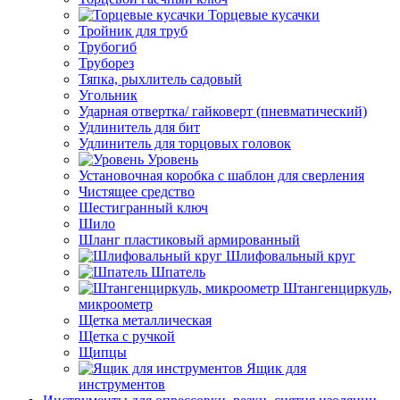
Торцевые кусачки
Тройник для труб
Трубогиб
Труборез
Тяпка, рыхлитель садовый
Угольник
Ударная отвертка/ гайковерт (пневматический)
Удлинитель для бит
Удлинитель для торцовых головок
Уровень
Установочная коробка с шаблон для сверления
Чистящее средство
Шестигранный ключ
Шило
Шланг пластиковый армированный
Шлифовальный круг
Шпатель
Штангенциркуль,
микроометр
Щетка металлическая
Щетка с ручкой
Щипцы
Ящик для
инструментов