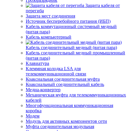
Грозоразрядник
Защита кабеля от
перегиба
Защита мест соединения
Источник бесперебойного питания (ИБП)
Кабель коммутационный системный медный
(витая пара)
Кабель компьютерный
Кабель соединительный медный (витая пара)
Кабель соединительный медный промышленный
(витая пара)
Клавиатура
Клеммная колодка LSA для
телекоммуникационной связи
Коаксиальная соединительная муфта
Коаксиальный соединительный кабель
Медиа-конвертер
Механическая муфта для телекоммуникационных
кабелей
Многофункциональная коммуникационная
коробка
Модем
Модуль для активных компонентов сети
Муфта соединительная модульная