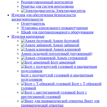
Рециркуляционный вентилятор
Решетка для систем вентиляции
Электродвигатель
Изделия для обеспечения безопасности
жизнедеятельности
Огнетушитель
Установка аэрозольного пожаротушения
Шкаф для противопожарного оборудования
Изделия крепежные
Анкер болтовой
Анкер забивной
Анкер клиновой
Анкер складной потолочный (пружинный)
Анкер стержневой
Болт анкерный
Болт с полукруглой головкой и квадратным
подголовком
Болт с Т-образной
головкой
Болт с
шестигранной головкой
Винт для
пневматической отвертки