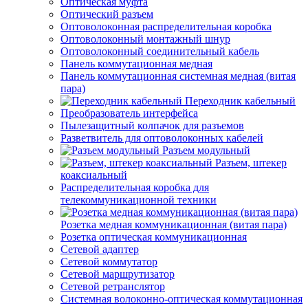
Оптическая муфта
Оптический разъем
Оптоволоконная распределительная коробка
Оптоволоконный монтажный шнур
Оптоволоконный соединительный кабель
Панель коммутационная медная
Панель коммутационная системная медная (витая
пара)
Переходник кабельный
Преобразователь интерфейса
Пылезащитный колпачок для разъемов
Разветвитель для оптоволоконных кабелей
Разъем модульный
Разъем, штекер
коаксиальный
Распределительная коробка для
телекоммуникационной техники
Розетка медная коммуникационная (витая пара)
Розетка оптическая коммуникационная
Сетевой адаптер
Сетевой коммутатор
Сетевой маршрутизатор
Сетевой ретранслятор
Системная волоконно-оптическая коммутационная