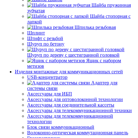
Шайба пружинная
зубчатая
Шайба стопорная с
лапкой
Шпилька резьбовая
Шплинт
Штифт с резьбой
Шуруп по бетону
Шуруп по дереву с шестигранной головкой
Ящик с набором
метизов
Изделия монтажные для коммуникационных сетей
USB-концентратор
Адаптер для
системы связи
Аксессуары для ИБП
Аксессуары для оптоволоконной технологии
Аксессуары для соединительной кассеты
Аксессуары для телекоммуникационной техники
Аксессуары для телекоммуникационной
технологии
Блок связи коммуникационный
Волоконно-оптическая коммутационная панель