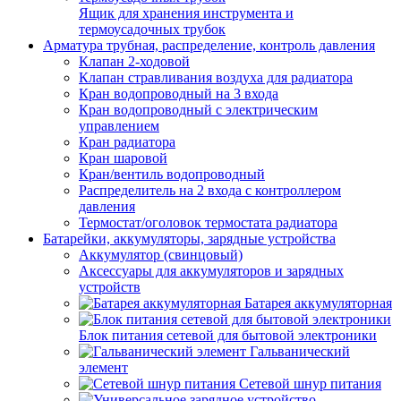
Ящик для хранения инструмента и
термоусадочных трубок
Арматура трубная, распределение, контроль давления
Клапан 2-ходовой
Клапан стравливания воздуха для радиатора
Кран водопроводный на 3 входа
Кран водопроводный с электрическим
управлением
Кран радиатора
Кран шаровой
Кран/вентиль водопроводный
Распределитель на 2 входа с контроллером
давления
Термостат/оголовок термостата радиатора
Батарейки, аккумуляторы, зарядные устройства
Аккумулятор (свинцовый)
Аксессуары для аккумуляторов и зарядных
устройств
Батарея аккумуляторная
Блок питания сетевой для бытовой электроники
Гальванический
элемент
Сетевой шнур питания