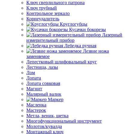
Ключ сверлильного патрона
Ключ трубный
Контрольное зеркало
Корнеудалитель
Круглогубцы
Кусачки бокорезы
Лазерный
измерительный прибор
Лебедка ручная
Лезвие ножа
заменяемое
Лепестковый шлифовальный круг
Лестница, лазы
Лом
Лопата
Лопата совковая
Магнит
Малярный валик
Маркер
Масленка
Мастерок
Метла, веник, щетка
Многофункциональный инструмент
Молоток/кувалда
Монтажный ключ