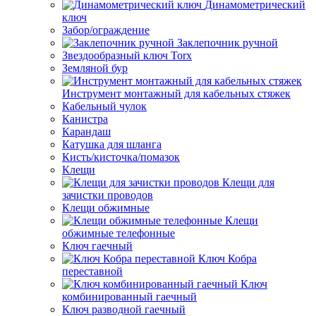
Динамометрический
ключ
Забор/ограждение
Заклепочник ручной
Звездообразный ключ Torx
Земляной бур
Инструмент монтажный для кабельных стяжек
Кабельный чулок
Канистра
Карандаш
Катушка для шланга
Кисть/кисточка/помазок
Клещи
Клещи для
зачистки проводов
Клещи обжимные
Клещи
обжимные телефонные
Ключ гаечный
Ключ Кобра
переставной
Ключ
комбинированный гаечный
Ключ разводной гаечный