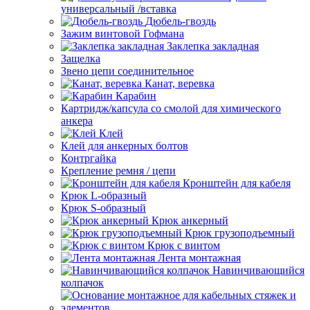
универсальный /вставка
Дюбель-гвоздь
Зажим винтовой Гофмана
Заклепка закладная
Защелка
Звено цепи соединительное
Канат, веревка
Карабин
Картридж/капсула со смолой для химического
анкера
Клей
Клей для анкерных болтов
Контргайка
Крепление ремня / цепи
Кронштейн для кабеля
Крюк L-образный
Крюк S-образный
Крюк анкерный
Крюк грузоподъемный
Крюк с винтом
Лента монтажная
Навинчивающийся
колпачок