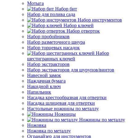
Мотыга
Набор бит
Набор для полива сада
Набор инструментов
Набор ключей
Набор отверток
Набор пробойников
Набор разметочного шнура
Набор торцевых насадок
Набор
шестигранных ключей
Набор экстракторов
Набор экстракторов для шурупов/винтов
Навесной замок
Наждачная бумага
Накидной ключ
Напильник
Насадка крестообразная для отвертки
Насадка шлицевая для отвертки
Настольные ножницы по металлу
Ножницы
Ножницы по металлу
Ножовка
Ножовка по металлу
Огранайзер для инструментов