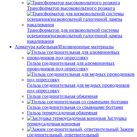
Трансформатор высоковольтного розжига
Трансформатор для низковольтной системы
освещения/низковольтной галогенной лампы
накаливания
Арматура кабельная/Изоляционные материалы
Гильза соединительная для алюминиевых
проводников под опрессовку
Гильза соединительная для медных проводников
под опрессовку
Гильза соединительная обжимная
Гильза соединительная со срывными болтами
Гильза термоусадочная обжимная
Заглушка
термоусадочная концевая
Зажим
соединительный, ответвительный