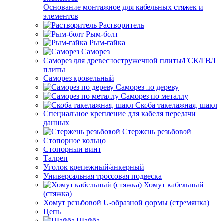
Основание монтажное для кабельных стяжек и
элементов
Растворитель
Рым-болт
Рым-гайка
Саморез
Саморез для древесностружечной плиты/ГСК/ГВЛ
плиты
Саморез кровельный
Саморез по дереву
Саморез по металлу
Скоба такелажная, шакл
Специальное крепление для кабеля передачи
данных
Стержень резьбовой
Стопорное кольцо
Стопорный винт
Талреп
Уголок крепежный/анкерный
Универсальная троссовая подвеска
Хомут кабельный
(стяжка)
Хомут резьбовой U-образной формы (стремянка)
Цепь
Шайба