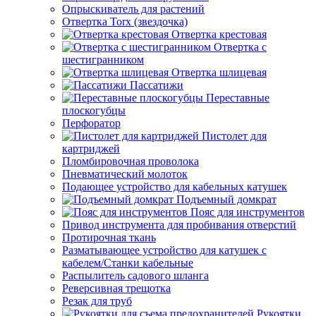
Опрыскиватель для растений
Отвертка Torx (звездочка)
Отвертка крестовая
Отвертка с
шестигранником
Отвертка шлицевая
Пассатижи
Переставные
плоскогубцы
Перфоратор
Пистолет для
картриджей
Пломбировочная проволока
Пневматический молоток
Подающее устройство для кабельных катушек
Подъемный домкрат
Пояс для инструментов
Привод инструмента для пробивания отверстий
Протирочная ткань
Разматывающее устройство для катушек с
кабелем/Станки кабельные
Распылитель садового шланга
Реверсивная трещотка
Резак для труб
Рукоятки