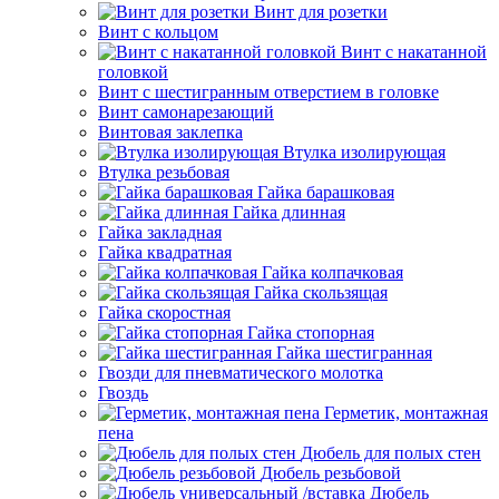
Винт для розетки
Винт с кольцом
Винт с накатанной
головкой
Винт с шестигранным отверстием в головке
Винт самонарезающий
Винтовая заклепка
Втулка изолирующая
Втулка резьбовая
Гайка барашковая
Гайка длинная
Гайка закладная
Гайка квадратная
Гайка колпачковая
Гайка скользящая
Гайка скоростная
Гайка стопорная
Гайка шестигранная
Гвозди для пневматического молотка
Гвоздь
Герметик, монтажная
пена
Дюбель для полых стен
Дюбель резьбовой
Дюбель