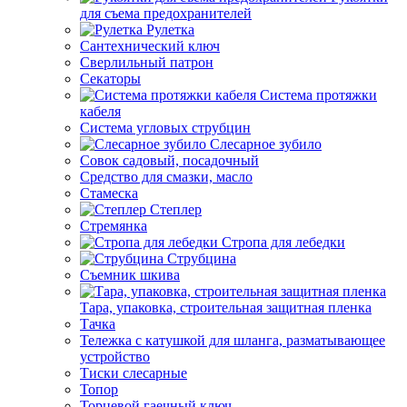
для съема предохранителей
Рулетка
Сантехнический ключ
Сверлильный патрон
Секаторы
Система протяжки
кабеля
Система угловых струбцин
Слесарное зубило
Совок садовый, посадочный
Средство для смазки, масло
Стамеска
Степлер
Стремянка
Стропа для лебедки
Струбцина
Съемник шкива
Тара, упаковка, строительная защитная пленка
Тачка
Тележка с катушкой для шланга, разматывающее
устройство
Тиски слесарные
Топор
Торцевой гаечный ключ