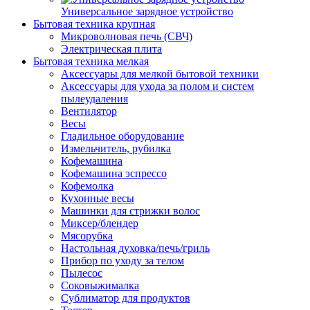
Универсальное зарядное устройство
Бытовая техника крупная
Микроволновая печь (СВЧ)
Электрическая плита
Бытовая техника мелкая
Аксессуары для мелкой бытовой техники
Аксессуары для ухода за полом и систем
пылеудаления
Вентилятор
Весы
Гладильное оборудование
Измельчитель, рубилка
Кофемашина
Кофемашина эспрессо
Кофемолка
Кухонные весы
Машинки для стрижки волос
Миксер/блендер
Мясорубка
Настольная духовка/печь/гриль
Прибор по уходу за телом
Пылесос
Соковыжималка
Сублиматор для продуктов