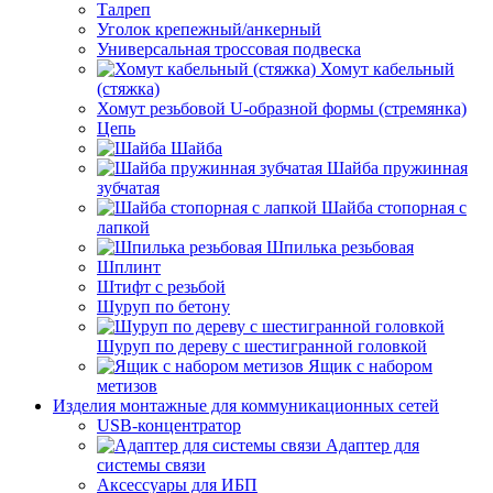
Талреп
Уголок крепежный/анкерный
Универсальная троссовая подвеска
Хомут кабельный
(стяжка)
Хомут резьбовой U-образной формы (стремянка)
Цепь
Шайба
Шайба пружинная
зубчатая
Шайба стопорная с
лапкой
Шпилька резьбовая
Шплинт
Штифт с резьбой
Шуруп по бетону
Шуруп по дереву с шестигранной головкой
Ящик с набором
метизов
Изделия монтажные для коммуникационных сетей
USB-концентратор
Адаптер для
системы связи
Аксессуары для ИБП