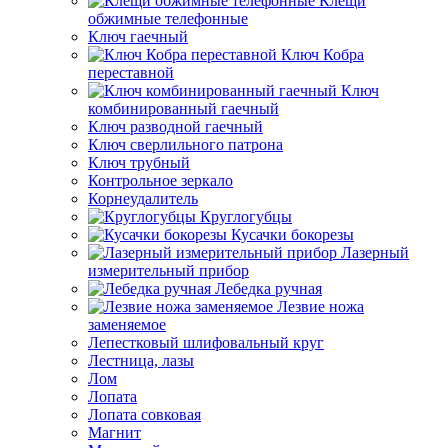
Клещи
обжимные телефонные
Ключ гаечный
Ключ Кобра
переставной
Ключ
комбинированный гаечный
Ключ разводной гаечный
Ключ сверлильного патрона
Ключ трубный
Контрольное зеркало
Корнеудалитель
Круглогубцы
Кусачки бокорезы
Лазерный
измерительный прибор
Лебедка ручная
Лезвие ножа
заменяемое
Лепестковый шлифовальный круг
Лестница, лазы
Лом
Лопата
Лопата совковая
Магнит