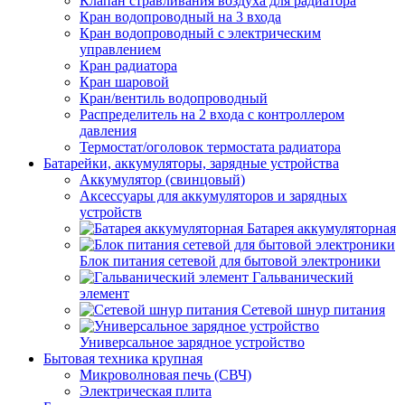
Клапан стравливания воздуха для радиатора
Кран водопроводный на 3 входа
Кран водопроводный с электрическим
управлением
Кран радиатора
Кран шаровой
Кран/вентиль водопроводный
Распределитель на 2 входа с контроллером
давления
Термостат/оголовок термостата радиатора
Батарейки, аккумуляторы, зарядные устройства
Аккумулятор (свинцовый)
Аксессуары для аккумуляторов и зарядных
устройств
Батарея аккумуляторная
Блок питания сетевой для бытовой электроники
Гальванический
элемент
Сетевой шнур питания
Универсальное зарядное устройство
Бытовая техника крупная
Микроволновая печь (СВЧ)
Электрическая плита