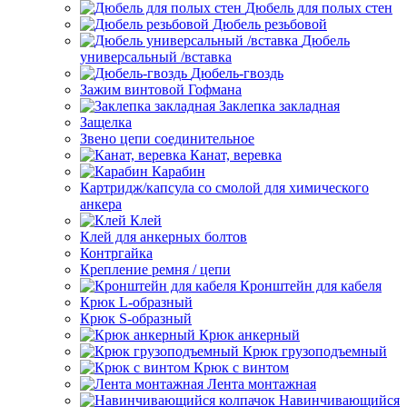
Дюбель для полых стен
Дюбель резьбовой
Дюбель
универсальный /вставка
Дюбель-гвоздь
Зажим винтовой Гофмана
Заклепка закладная
Защелка
Звено цепи соединительное
Канат, веревка
Карабин
Картридж/капсула со смолой для химического
анкера
Клей
Клей для анкерных болтов
Контргайка
Крепление ремня / цепи
Кронштейн для кабеля
Крюк L-образный
Крюк S-образный
Крюк анкерный
Крюк грузоподъемный
Крюк с винтом
Лента монтажная
Навинчивающийся