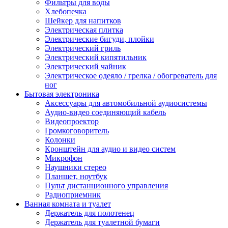
Фильтры для воды
Хлебопечка
Шейкер для напитков
Электрическая плитка
Электрические бигуди, плойки
Электрический гриль
Электрический кипятильник
Электрический чайник
Электрическое одеяло / грелка / обогреватель для
ног
Бытовая электроника
Аксессуары для автомобильной аудиосистемы
Аудио-видео соединяющий кабель
Видеопроектор
Громкоговоритель
Колонки
Кронштейн для аудио и видео систем
Микрофон
Наушники стерео
Планшет, ноутбук
Пульт дистанционного управления
Радиоприемник
Ванная комната и туалет
Держатель для полотенец
Держатель для туалетной бумаги