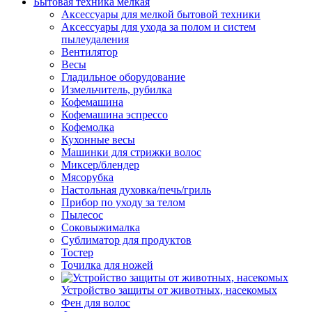
Бытовая техника мелкая
Аксессуары для мелкой бытовой техники
Аксессуары для ухода за полом и систем
пылеудаления
Вентилятор
Весы
Гладильное оборудование
Измельчитель, рубилка
Кофемашина
Кофемашина эспрессо
Кофемолка
Кухонные весы
Машинки для стрижки волос
Миксер/блендер
Мясорубка
Настольная духовка/печь/гриль
Прибор по уходу за телом
Пылесос
Соковыжималка
Сублиматор для продуктов
Тостер
Точилка для ножей
Устройство защиты от животных, насекомых
Фен для волос