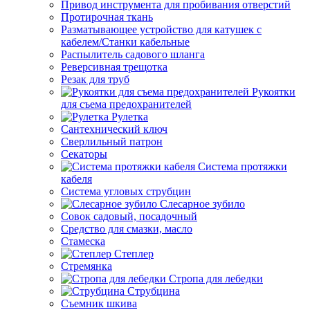
Привод инструмента для пробивания отверстий
Протирочная ткань
Разматывающее устройство для катушек с
кабелем/Станки кабельные
Распылитель садового шланга
Реверсивная трещотка
Резак для труб
Рукоятки
для съема предохранителей
Рулетка
Сантехнический ключ
Сверлильный патрон
Секаторы
Система протяжки
кабеля
Система угловых струбцин
Слесарное зубило
Совок садовый, посадочный
Средство для смазки, масло
Стамеска
Степлер
Стремянка
Стропа для лебедки
Струбцина
Съемник шкива