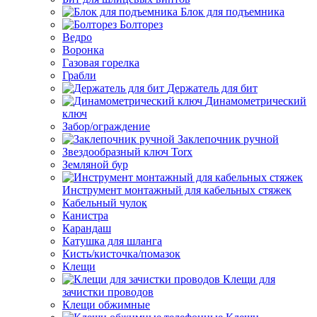
Блок для подъемника
Болторез
Ведро
Воронка
Газовая горелка
Грабли
Держатель для бит
Динамометрический
ключ
Забор/ограждение
Заклепочник ручной
Звездообразный ключ Torx
Земляной бур
Инструмент монтажный для кабельных стяжек
Кабельный чулок
Канистра
Карандаш
Катушка для шланга
Кисть/кисточка/помазок
Клещи
Клещи для
зачистки проводов
Клещи обжимные