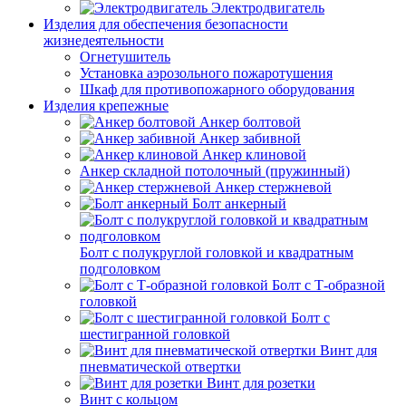
Электродвигатель
Изделия для обеспечения безопасности
жизнедеятельности
Огнетушитель
Установка аэрозольного пожаротушения
Шкаф для противопожарного оборудования
Изделия крепежные
Анкер болтовой
Анкер забивной
Анкер клиновой
Анкер складной потолочный (пружинный)
Анкер стержневой
Болт анкерный
Болт с полукруглой головкой и квадратным
подголовком
Болт с Т-образной
головкой
Болт с
шестигранной головкой
Винт для
пневматической отвертки
Винт для розетки
Винт с кольцом