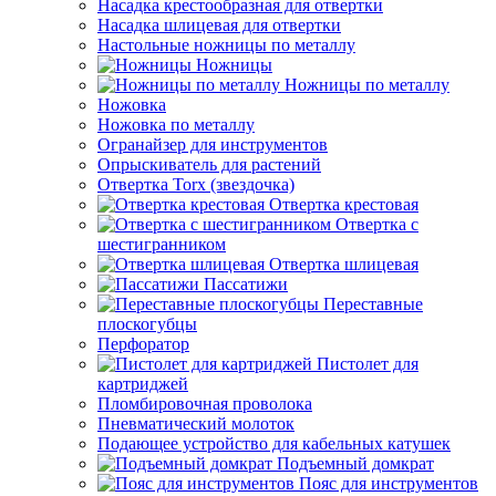
Насадка крестообразная для отвертки
Насадка шлицевая для отвертки
Настольные ножницы по металлу
Ножницы
Ножницы по металлу
Ножовка
Ножовка по металлу
Огранайзер для инструментов
Опрыскиватель для растений
Отвертка Torx (звездочка)
Отвертка крестовая
Отвертка с
шестигранником
Отвертка шлицевая
Пассатижи
Переставные
плоскогубцы
Перфоратор
Пистолет для
картриджей
Пломбировочная проволока
Пневматический молоток
Подающее устройство для кабельных катушек
Подъемный домкрат
Пояс для инструментов