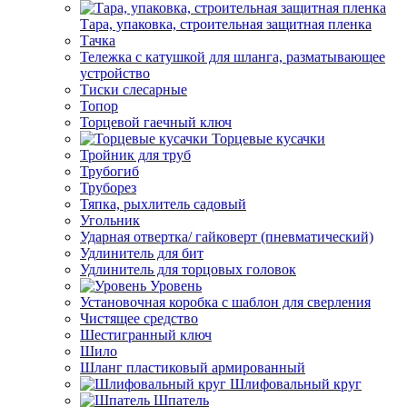
Тара, упаковка, строительная защитная пленка
Тачка
Тележка с катушкой для шланга, разматывающее
устройство
Тиски слесарные
Топор
Торцевой гаечный ключ
Торцевые кусачки
Тройник для труб
Трубогиб
Труборез
Тяпка, рыхлитель садовый
Угольник
Ударная отвертка/ гайковерт (пневматический)
Удлинитель для бит
Удлинитель для торцовых головок
Уровень
Установочная коробка с шаблон для сверления
Чистящее средство
Шестигранный ключ
Шило
Шланг пластиковый армированный
Шлифовальный круг
Шпатель