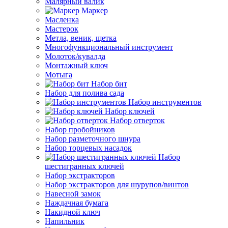
Малярный валик
Маркер
Масленка
Мастерок
Метла, веник, щетка
Многофункциональный инструмент
Молоток/кувалда
Монтажный ключ
Мотыга
Набор бит
Набор для полива сада
Набор инструментов
Набор ключей
Набор отверток
Набор пробойников
Набор разметочного шнура
Набор торцевых насадок
Набор
шестигранных ключей
Набор экстракторов
Набор экстракторов для шурупов/винтов
Навесной замок
Наждачная бумага
Накидной ключ
Напильник