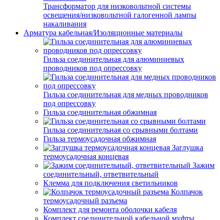
Трансформатор для низковольтной системы
освещения/низковольтной галогенной лампы
накаливания
Арматура кабельная/Изоляционные материалы
Гильза соединительная для алюминиевых
проводников под опрессовку
Гильза соединительная для медных проводников
под опрессовку
Гильза соединительная обжимная
Гильза соединительная со срывными болтами
Гильза термоусадочная обжимная
Заглушка
термоусадочная концевая
Зажим
соединительный, ответвительный
Клемма для подключения светильников
Колпачок
термоусадочный разъема
Комплект для ремонта оболочки кабеля
Комплект соединительной кабельной муфты