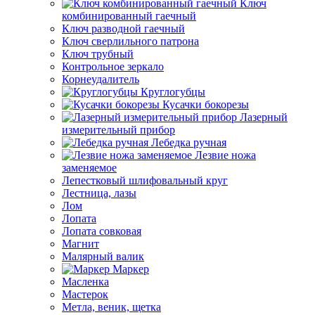
Ключ
комбинированный гаечный
Ключ разводной гаечный
Ключ сверлильного патрона
Ключ трубный
Контрольное зеркало
Корнеудалитель
Круглогубцы
Кусачки бокорезы
Лазерный
измерительный прибор
Лебедка ручная
Лезвие ножа
заменяемое
Лепестковый шлифовальный круг
Лестница, лазы
Лом
Лопата
Лопата совковая
Магнит
Малярный валик
Маркер
Масленка
Мастерок
Метла, веник, щетка