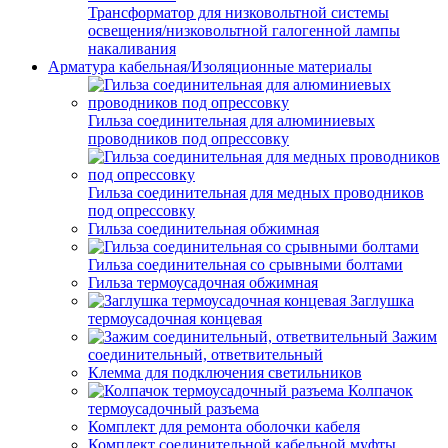
Трансформатор для низковольтной системы
освещения/низковольтной галогенной лампы
накаливания
Арматура кабельная/Изоляционные материалы
Гильза соединительная для алюминиевых
проводников под опрессовку
Гильза соединительная для медных проводников
под опрессовку
Гильза соединительная обжимная
Гильза соединительная со срывными болтами
Гильза термоусадочная обжимная
Заглушка
термоусадочная концевая
Зажим
соединительный, ответвительный
Клемма для подключения светильников
Колпачок
термоусадочный разъема
Комплект для ремонта оболочки кабеля
Комплект соединительной кабельной муфты