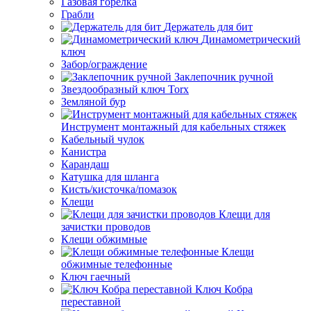
Газовая горелка
Грабли
Держатель для бит
Динамометрический
ключ
Забор/ограждение
Заклепочник ручной
Звездообразный ключ Torx
Земляной бур
Инструмент монтажный для кабельных стяжек
Кабельный чулок
Канистра
Карандаш
Катушка для шланга
Кисть/кисточка/помазок
Клещи
Клещи для
зачистки проводов
Клещи обжимные
Клещи
обжимные телефонные
Ключ гаечный
Ключ Кобра
переставной