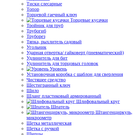
Тиски слесарные
Топор
Торцевой гаечный ключ
Торцевые кусачки
Тройник для труб
Трубогиб
Труборез
Тяпка, рыхлитель садовый
Угольник
Ударная отвертка/ гайковерт (пневматический)
Удлинитель для бит
Удлинитель для торцовых головок
Уровень
Установочная коробка с шаблон для сверления
Чистящее средство
Шестигранный ключ
Шило
Шланг пластиковый армированный
Шлифовальный круг
Шпатель
Штангенциркуль,
микроометр
Щетка металлическая
Щетка с ручкой
Щипцы