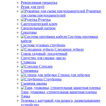
Реверсивная трещотка
Резак для труб
Рукоятки
для съема предохранителей
Рулетка
Сантехнический ключ
Сверлильный патрон
Секаторы
Система протяжки
кабеля
Система угловых струбцин
Слесарное зубило
Совок садовый, посадочный
Средство для смазки, масло
Стамеска
Степлер
Стремянка
Стропа для лебедки
Струбцина
Съемник шкива
Тара, упаковка, строительная защитная пленка
Тачка
Тележка с катушкой для шланга, разматывающее
устройство