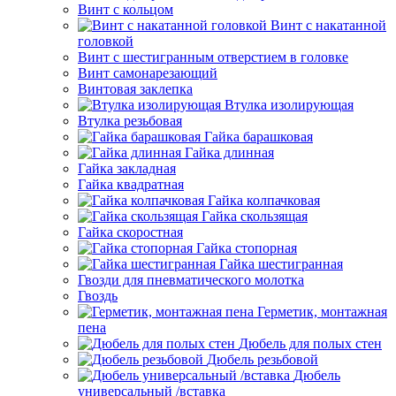
Винт с кольцом
Винт с накатанной
головкой
Винт с шестигранным отверстием в головке
Винт самонарезающий
Винтовая заклепка
Втулка изолирующая
Втулка резьбовая
Гайка барашковая
Гайка длинная
Гайка закладная
Гайка квадратная
Гайка колпачковая
Гайка скользящая
Гайка скоростная
Гайка стопорная
Гайка шестигранная
Гвозди для пневматического молотка
Гвоздь
Герметик, монтажная
пена
Дюбель для полых стен
Дюбель резьбовой
Дюбель
универсальный /вставка