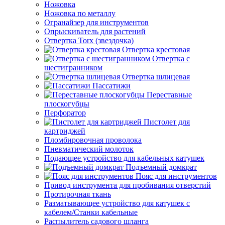
Ножовка
Ножовка по металлу
Огранайзер для инструментов
Опрыскиватель для растений
Отвертка Torx (звездочка)
Отвертка крестовая
Отвертка с
шестигранником
Отвертка шлицевая
Пассатижи
Переставные
плоскогубцы
Перфоратор
Пистолет для
картриджей
Пломбировочная проволока
Пневматический молоток
Подающее устройство для кабельных катушек
Подъемный домкрат
Пояс для инструментов
Привод инструмента для пробивания отверстий
Протирочная ткань
Разматывающее устройство для катушек с
кабелем/Станки кабельные
Распылитель садового шланга