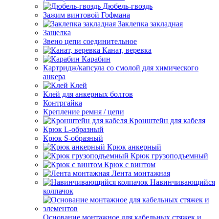
Дюбель-гвоздь
Зажим винтовой Гофмана
Заклепка закладная
Защелка
Звено цепи соединительное
Канат, веревка
Карабин
Картридж/капсула со смолой для химического
анкера
Клей
Клей для анкерных болтов
Контргайка
Крепление ремня / цепи
Кронштейн для кабеля
Крюк L-образный
Крюк S-образный
Крюк анкерный
Крюк грузоподъемный
Крюк с винтом
Лента монтажная
Навинчивающийся
колпачок
Основание монтажное для кабельных стяжек и