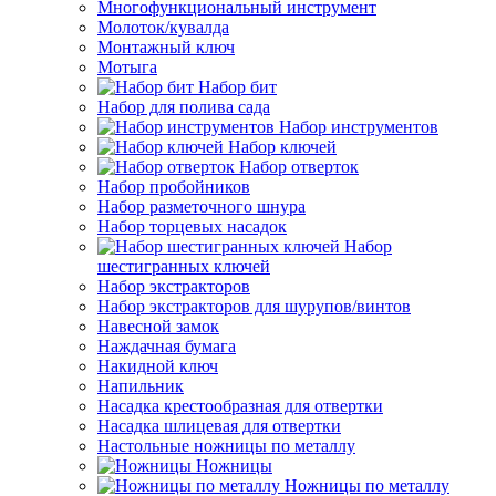
Многофункциональный инструмент
Молоток/кувалда
Монтажный ключ
Мотыга
Набор бит
Набор для полива сада
Набор инструментов
Набор ключей
Набор отверток
Набор пробойников
Набор разметочного шнура
Набор торцевых насадок
Набор
шестигранных ключей
Набор экстракторов
Набор экстракторов для шурупов/винтов
Навесной замок
Наждачная бумага
Накидной ключ
Напильник
Насадка крестообразная для отвертки
Насадка шлицевая для отвертки
Настольные ножницы по металлу
Ножницы
Ножницы по металлу