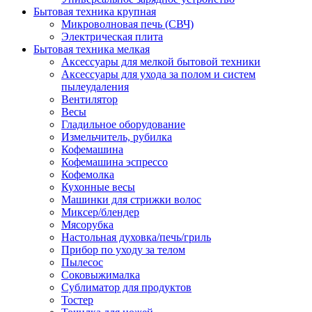
Бытовая техника крупная
Микроволновая печь (СВЧ)
Электрическая плита
Бытовая техника мелкая
Аксессуары для мелкой бытовой техники
Аксессуары для ухода за полом и систем
пылеудаления
Вентилятор
Весы
Гладильное оборудование
Измельчитель, рубилка
Кофемашина
Кофемашина эспрессо
Кофемолка
Кухонные весы
Машинки для стрижки волос
Миксер/блендер
Мясорубка
Настольная духовка/печь/гриль
Прибор по уходу за телом
Пылесос
Соковыжималка
Сублиматор для продуктов
Тостер