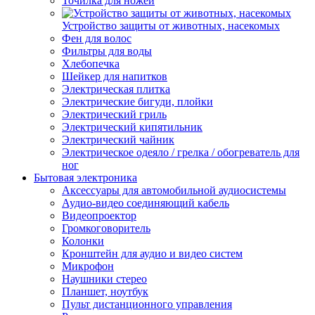
Точилка для ножей
Устройство защиты от животных, насекомых
Фен для волос
Фильтры для воды
Хлебопечка
Шейкер для напитков
Электрическая плитка
Электрические бигуди, плойки
Электрический гриль
Электрический кипятильник
Электрический чайник
Электрическое одеяло / грелка / обогреватель для
ног
Бытовая электроника
Аксессуары для автомобильной аудиосистемы
Аудио-видео соединяющий кабель
Видеопроектор
Громкоговоритель
Колонки
Кронштейн для аудио и видео систем
Микрофон
Наушники стерео
Планшет, ноутбук
Пульт дистанционного управления