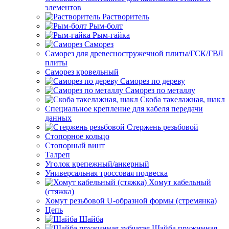
элементов
Растворитель
Рым-болт
Рым-гайка
Саморез
Саморез для древесностружечной плиты/ГСК/ГВЛ
плиты
Саморез кровельный
Саморез по дереву
Саморез по металлу
Скоба такелажная, шакл
Специальное крепление для кабеля передачи
данных
Стержень резьбовой
Стопорное кольцо
Стопорный винт
Талреп
Уголок крепежный/анкерный
Универсальная троссовая подвеска
Хомут кабельный
(стяжка)
Хомут резьбовой U-образной формы (стремянка)
Цепь
Шайба
Шайба пружинная