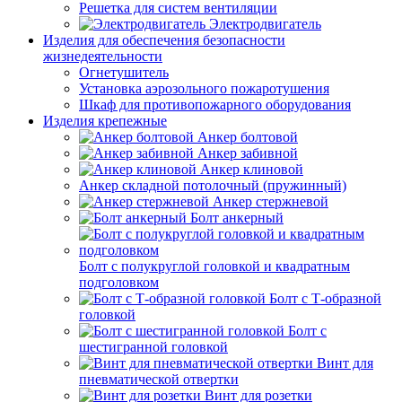
Решетка для систем вентиляции
Электродвигатель
Изделия для обеспечения безопасности
жизнедеятельности
Огнетушитель
Установка аэрозольного пожаротушения
Шкаф для противопожарного оборудования
Изделия крепежные
Анкер болтовой
Анкер забивной
Анкер клиновой
Анкер складной потолочный (пружинный)
Анкер стержневой
Болт анкерный
Болт с полукруглой головкой и квадратным
подголовком
Болт с Т-образной
головкой
Болт с
шестигранной головкой
Винт для
пневматической отвертки
Винт для розетки