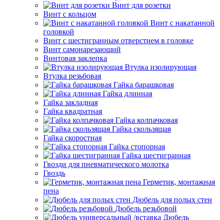
Винт для розетки
Винт с кольцом
Винт с накатанной
головкой
Винт с шестигранным отверстием в головке
Винт самонарезающий
Винтовая заклепка
Втулка изолирующая
Втулка резьбовая
Гайка барашковая
Гайка длинная
Гайка закладная
Гайка квадратная
Гайка колпачковая
Гайка скользящая
Гайка скоростная
Гайка стопорная
Гайка шестигранная
Гвозди для пневматического молотка
Гвоздь
Герметик, монтажная
пена
Дюбель для полых стен
Дюбель резьбовой
Дюбель