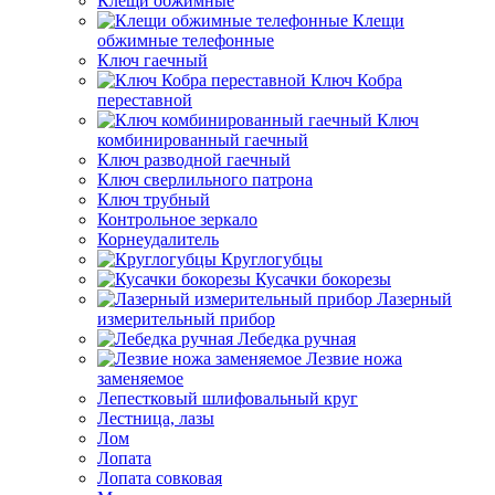
Клещи обжимные
Клещи
обжимные телефонные
Ключ гаечный
Ключ Кобра
переставной
Ключ
комбинированный гаечный
Ключ разводной гаечный
Ключ сверлильного патрона
Ключ трубный
Контрольное зеркало
Корнеудалитель
Круглогубцы
Кусачки бокорезы
Лазерный
измерительный прибор
Лебедка ручная
Лезвие ножа
заменяемое
Лепестковый шлифовальный круг
Лестница, лазы
Лом
Лопата
Лопата совковая