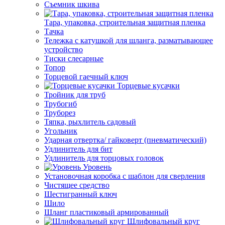
Съемник шкива
Тара, упаковка, строительная защитная пленка
Тачка
Тележка с катушкой для шланга, разматывающее
устройство
Тиски слесарные
Топор
Торцевой гаечный ключ
Торцевые кусачки
Тройник для труб
Трубогиб
Труборез
Тяпка, рыхлитель садовый
Угольник
Ударная отвертка/ гайковерт (пневматический)
Удлинитель для бит
Удлинитель для торцовых головок
Уровень
Установочная коробка с шаблон для сверления
Чистящее средство
Шестигранный ключ
Шило
Шланг пластиковый армированный
Шлифовальный круг