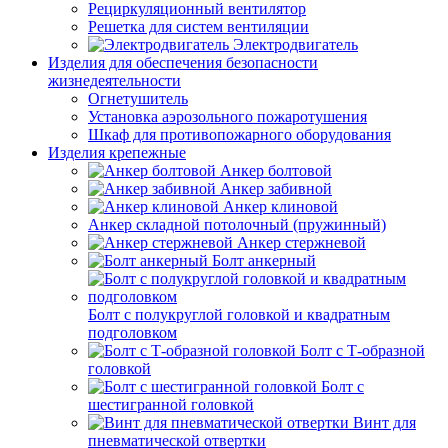
Рециркуляционный вентилятор
Решетка для систем вентиляции
Электродвигатель
Изделия для обеспечения безопасности
жизнедеятельности
Огнетушитель
Установка аэрозольного пожаротушения
Шкаф для противопожарного оборудования
Изделия крепежные
Анкер болтовой
Анкер забивной
Анкер клиновой
Анкер складной потолочный (пружинный)
Анкер стержневой
Болт анкерный
Болт с полукруглой головкой и квадратным
подголовком
Болт с Т-образной
головкой
Болт с
шестигранной головкой
Винт для
пневматической отвертки