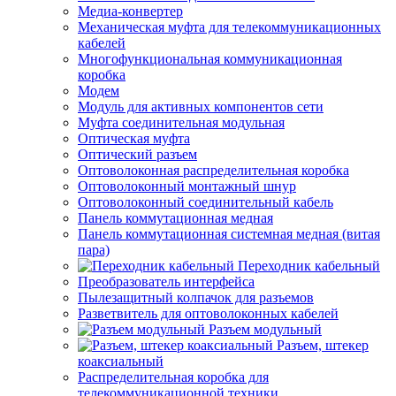
Медиа-конвертер
Механическая муфта для телекоммуникационных
кабелей
Многофункциональная коммуникационная
коробка
Модем
Модуль для активных компонентов сети
Муфта соединительная модульная
Оптическая муфта
Оптический разъем
Оптоволоконная распределительная коробка
Оптоволоконный монтажный шнур
Оптоволоконный соединительный кабель
Панель коммутационная медная
Панель коммутационная системная медная (витая
пара)
Переходник кабельный
Преобразователь интерфейса
Пылезащитный колпачок для разъемов
Разветвитель для оптоволоконных кабелей
Разъем модульный
Разъем, штекер
коаксиальный
Распределительная коробка для
телекоммуникационной техники