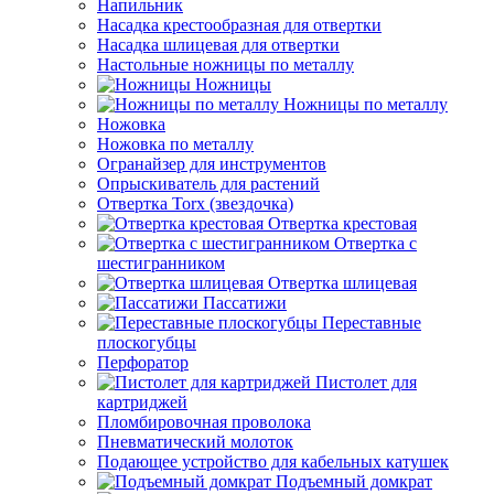
Напильник
Насадка крестообразная для отвертки
Насадка шлицевая для отвертки
Настольные ножницы по металлу
Ножницы
Ножницы по металлу
Ножовка
Ножовка по металлу
Огранайзер для инструментов
Опрыскиватель для растений
Отвертка Torx (звездочка)
Отвертка крестовая
Отвертка с
шестигранником
Отвертка шлицевая
Пассатижи
Переставные
плоскогубцы
Перфоратор
Пистолет для
картриджей
Пломбировочная проволока
Пневматический молоток
Подающее устройство для кабельных катушек
Подъемный домкрат