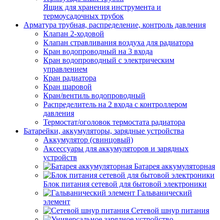
Ящик для хранения инструмента и
термоусадочных трубок
Арматура трубная, распределение, контроль давления
Клапан 2-ходовой
Клапан стравливания воздуха для радиатора
Кран водопроводный на 3 входа
Кран водопроводный с электрическим
управлением
Кран радиатора
Кран шаровой
Кран/вентиль водопроводный
Распределитель на 2 входа с контроллером
давления
Термостат/оголовок термостата радиатора
Батарейки, аккумуляторы, зарядные устройства
Аккумулятор (свинцовый)
Аксессуары для аккумуляторов и зарядных
устройств
Батарея аккумуляторная
Блок питания сетевой для бытовой электроники
Гальванический
элемент
Сетевой шнур питания