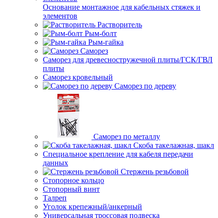
Основание монтажное для кабельных стяжек и
элементов
Растворитель
Рым-болт
Рым-гайка
Саморез
Саморез для древесностружечной плиты/ГСК/ГВЛ
плиты
Саморез кровельный
Саморез по дереву
Саморез по металлу
Скоба такелажная, шакл
Специальное крепление для кабеля передачи
данных
Стержень резьбовой
Стопорное кольцо
Стопорный винт
Талреп
Уголок крепежный/анкерный
Универсальная троссовая подвеска