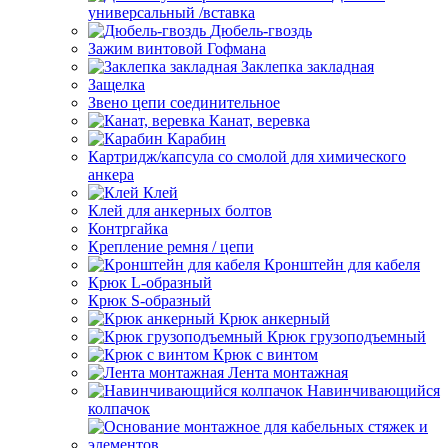
универсальный /вставка
Дюбель-гвоздь
Зажим винтовой Гофмана
Заклепка закладная
Защелка
Звено цепи соединительное
Канат, веревка
Карабин
Картридж/капсула со смолой для химического
анкера
Клей
Клей для анкерных болтов
Контргайка
Крепление ремня / цепи
Кронштейн для кабеля
Крюк L-образный
Крюк S-образный
Крюк анкерный
Крюк грузоподъемный
Крюк с винтом
Лента монтажная
Навинчивающийся
колпачок