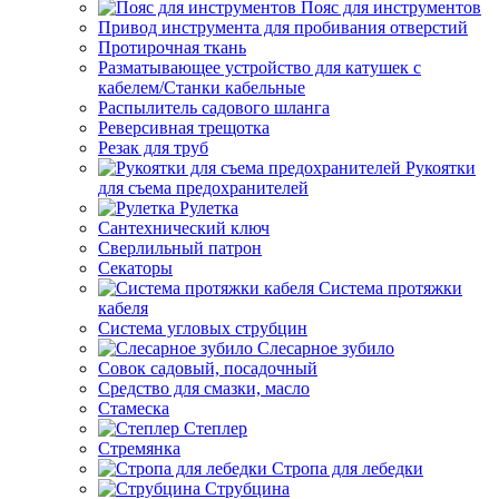
Пояс для инструментов
Привод инструмента для пробивания отверстий
Протирочная ткань
Разматывающее устройство для катушек с
кабелем/Станки кабельные
Распылитель садового шланга
Реверсивная трещотка
Резак для труб
Рукоятки
для съема предохранителей
Рулетка
Сантехнический ключ
Сверлильный патрон
Секаторы
Система протяжки
кабеля
Система угловых струбцин
Слесарное зубило
Совок садовый, посадочный
Средство для смазки, масло
Стамеска
Степлер
Стремянка
Стропа для лебедки
Струбцина