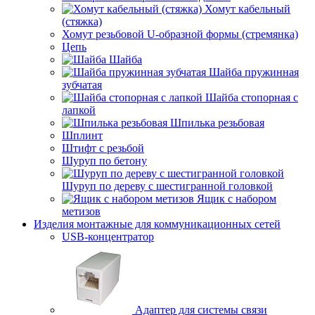
Хомут кабельный
(стяжка)
Хомут резьбовой U-образной формы (стремянка)
Цепь
Шайба
Шайба пружинная
зубчатая
Шайба стопорная с
лапкой
Шпилька резьбовая
Шплинт
Штифт с резьбой
Шуруп по бетону
Шуруп по дереву с шестигранной головкой
Ящик с набором
метизов
Изделия монтажные для коммуникационных сетей
USB-концентратор
Адаптер для системы связи