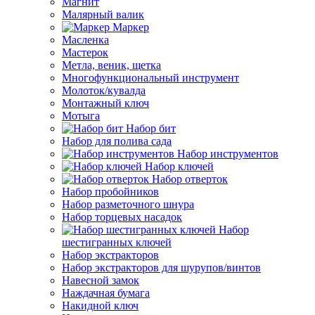
Магнит
Малярный валик
Маркер
Масленка
Мастерок
Метла, веник, щетка
Многофункциональный инструмент
Молоток/кувалда
Монтажный ключ
Мотыга
Набор бит
Набор для полива сада
Набор инструментов
Набор ключей
Набор отверток
Набор пробойников
Набор разметочного шнура
Набор торцевых насадок
Набор
шестигранных ключей
Набор экстракторов
Набор экстракторов для шурупов/винтов
Навесной замок
Наждачная бумага
Накидной ключ