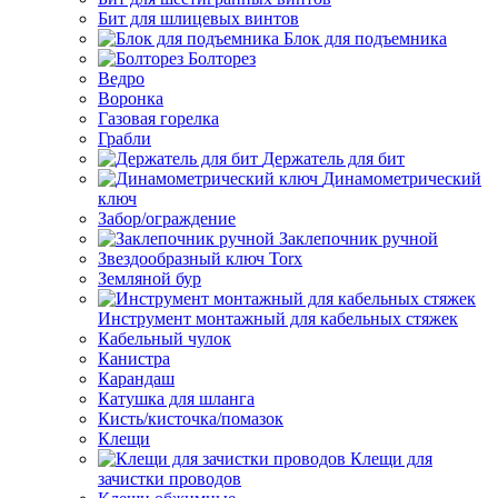
Бит для шлицевых винтов
Блок для подъемника
Болторез
Ведро
Воронка
Газовая горелка
Грабли
Держатель для бит
Динамометрический
ключ
Забор/ограждение
Заклепочник ручной
Звездообразный ключ Torx
Земляной бур
Инструмент монтажный для кабельных стяжек
Кабельный чулок
Канистра
Карандаш
Катушка для шланга
Кисть/кисточка/помазок
Клещи
Клещи для
зачистки проводов