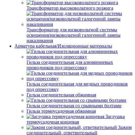
Трансформатор высоковольтного розжига
Трансформатор для низковольтной системы
освещения/низковольтной галогенной лампы
накаливания
Арматура кабельная/Изоляционные материалы
Гильза соединительная для алюминиевых
проводников под опрессовку
Гильза соединительная для медных проводников
под опрессовку
Гильза соединительная обжимная
Гильза соединительная со срывными болтами
Гильза термоусадочная обжимная
Заглушка
термоусадочная концевая
Зажим
соединительный, ответвительный