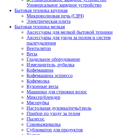
Универсальное зарядное устройство
Бытовая техника крупная
Микроволновая печь (СВЧ)
Электрическая плита
Бытовая техника мелкая
Аксессуары для мелкой бытовой техники
Аксессуары для ухода за полом и систем
пылеудаления
Вентилятор
Весы
Гладильное оборудование
Измельчитель, рубилка
Кофемашина
Кофемашина эспрессо
Кофемолка
Кухонные весы
Машинки для стрижки волос
Миксер/блендер
Мясорубка
Настольная духовка/печь/гриль
Прибор по уходу за телом
Пылесос
Соковыжималка
Сублиматор для продуктов