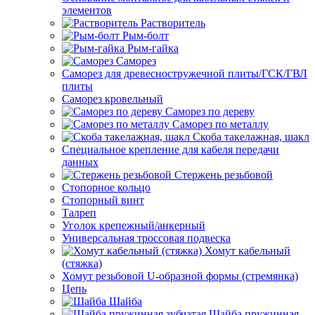
элементов
Растворитель
Рым-болт
Рым-гайка
Саморез
Саморез для древесностружечной плиты/ГСК/ГВЛ
плиты
Саморез кровельный
Саморез по дереву
Саморез по металлу
Скоба такелажная, шакл
Специальное крепление для кабеля передачи
данных
Стержень резьбовой
Стопорное кольцо
Стопорный винт
Талреп
Уголок крепежный/анкерный
Универсальная троссовая подвеска
Хомут кабельный
(стяжка)
Хомут резьбовой U-образной формы (стремянка)
Цепь
Шайба
Шайба пружинная