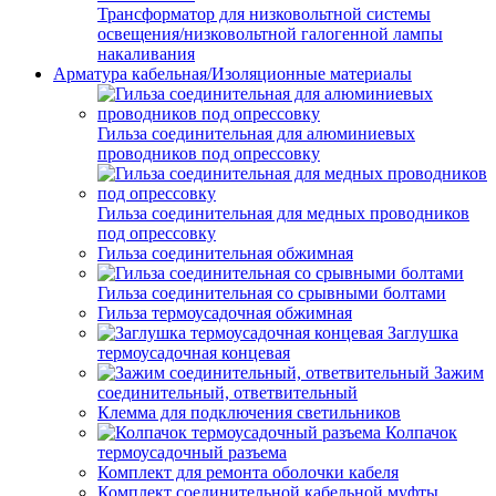
Трансформатор для низковольтной системы
освещения/низковольтной галогенной лампы
накаливания
Арматура кабельная/Изоляционные материалы
Гильза соединительная для алюминиевых
проводников под опрессовку
Гильза соединительная для медных проводников
под опрессовку
Гильза соединительная обжимная
Гильза соединительная со срывными болтами
Гильза термоусадочная обжимная
Заглушка
термоусадочная концевая
Зажим
соединительный, ответвительный
Клемма для подключения светильников
Колпачок
термоусадочный разъема
Комплект для ремонта оболочки кабеля
Комплект соединительной кабельной муфты