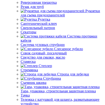
Реверсивная трещотка
Резак для труб
Рукоятки
для съема предохранителей
Рулетка
Сантехнический ключ
Сверлильный патрон
Секаторы
Система протяжки
кабеля
Система угловых струбцин
Слесарное зубило
Совок садовый, посадочный
Средство для смазки, масло
Стамеска
Степлер
Стремянка
Стропа для лебедки
Струбцина
Съемник шкива
Тара, упаковка, строительная защитная пленка
Тачка
Тележка с катушкой для шланга, разматывающее
устройство