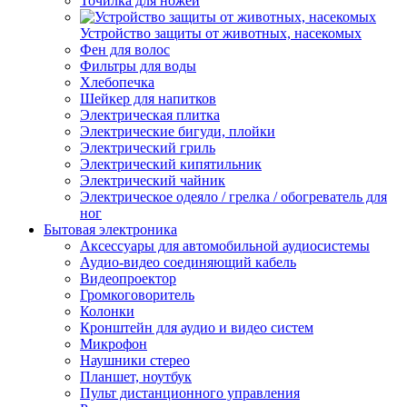
Точилка для ножей
Устройство защиты от животных, насекомых
Фен для волос
Фильтры для воды
Хлебопечка
Шейкер для напитков
Электрическая плитка
Электрические бигуди, плойки
Электрический гриль
Электрический кипятильник
Электрический чайник
Электрическое одеяло / грелка / обогреватель для
ног
Бытовая электроника
Аксессуары для автомобильной аудиосистемы
Аудио-видео соединяющий кабель
Видеопроектор
Громкоговоритель
Колонки
Кронштейн для аудио и видео систем
Микрофон
Наушники стерео
Планшет, ноутбук
Пульт дистанционного управления