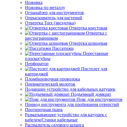
Ножовка
Ножовка по металлу
Огранайзер для инструментов
Опрыскиватель для растений
Отвертка Torx (звездочка)
Отвертка крестовая
Отвертка с
шестигранником
Отвертка шлицевая
Пассатижи
Переставные
плоскогубцы
Перфоратор
Пистолет для
картриджей
Пломбировочная проволока
Пневматический молоток
Подающее устройство для кабельных катушек
Подъемный домкрат
Пояс для инструментов
Привод инструмента для пробивания отверстий
Протирочная ткань
Разматывающее устройство для катушек с
кабелем/Станки кабельные
Распылитель садового шланга