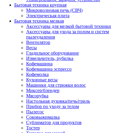
Бытовая техника крупная
Микроволновая печь (СВЧ)
Электрическая плита
Бытовая техника мелкая
Аксессуары для мелкой бытовой техники
Аксессуары для ухода за полом и систем
пылеудаления
Вентилятор
Весы
Гладильное оборудование
Измельчитель, рубилка
Кофемашина
Кофемашина эспрессо
Кофемолка
Кухонные весы
Машинки для стрижки волос
Миксер/блендер
Мясорубка
Настольная духовка/печь/гриль
Прибор по уходу за телом
Пылесос
Соковыжималка
Сублиматор для продуктов
Тостер