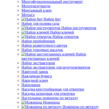
Многофункциональный инструмент
Молоток/кувалда
Монтажный ключ
Мотыга
Набор бит
Набор для полива сада
Набор инструментов
Набор ключей
Набор отверток
Набор пробойников
Набор разметочного шнура
Набор торцевых насадок
Набор
шестигранных ключей
Набор экстракторов
Набор экстракторов для шурупов/винтов
Навесной замок
Наждачная бумага
Накидной ключ
Напильник
Насадка крестообразная для отвертки
Насадка шлицевая для отвертки
Настольные ножницы по металлу
Ножницы
Ножницы по металлу