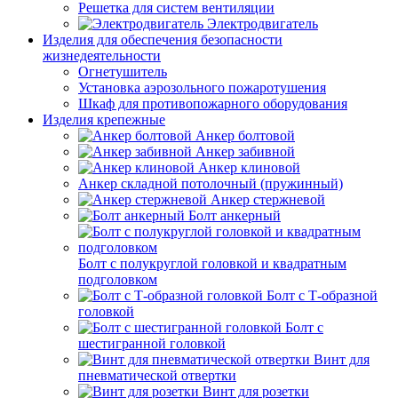
Решетка для систем вентиляции
Электродвигатель
Изделия для обеспечения безопасности
жизнедеятельности
Огнетушитель
Установка аэрозольного пожаротушения
Шкаф для противопожарного оборудования
Изделия крепежные
Анкер болтовой
Анкер забивной
Анкер клиновой
Анкер складной потолочный (пружинный)
Анкер стержневой
Болт анкерный
Болт с полукруглой головкой и квадратным
подголовком
Болт с Т-образной
головкой
Болт с
шестигранной головкой
Винт для
пневматической отвертки
Винт для розетки