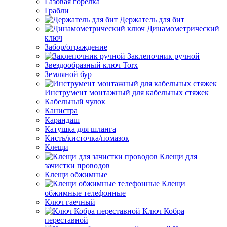
Газовая горелка
Грабли
Держатель для бит
Динамометрический
ключ
Забор/ограждение
Заклепочник ручной
Звездообразный ключ Torx
Земляной бур
Инструмент монтажный для кабельных стяжек
Кабельный чулок
Канистра
Карандаш
Катушка для шланга
Кисть/кисточка/помазок
Клещи
Клещи для
зачистки проводов
Клещи обжимные
Клещи
обжимные телефонные
Ключ гаечный
Ключ Кобра
переставной