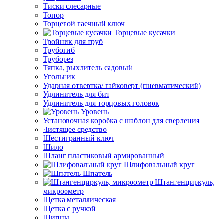
Тиски слесарные
Топор
Торцевой гаечный ключ
Торцевые кусачки
Тройник для труб
Трубогиб
Труборез
Тяпка, рыхлитель садовый
Угольник
Ударная отвертка/ гайковерт (пневматический)
Удлинитель для бит
Удлинитель для торцовых головок
Уровень
Установочная коробка с шаблон для сверления
Чистящее средство
Шестигранный ключ
Шило
Шланг пластиковый армированный
Шлифовальный круг
Шпатель
Штангенциркуль,
микроометр
Щетка металлическая
Щетка с ручкой
Щипцы