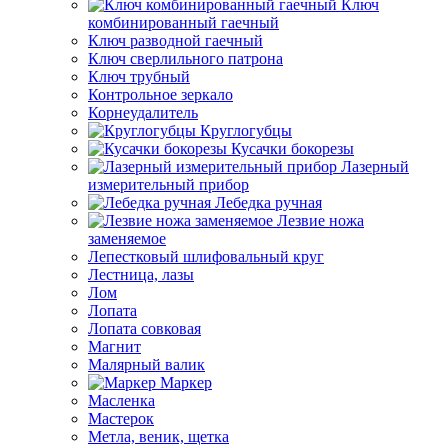
Ключ
комбинированный гаечный
Ключ разводной гаечный
Ключ сверлильного патрона
Ключ трубный
Контрольное зеркало
Корнеудалитель
Круглогубцы
Кусачки бокорезы
Лазерный
измерительный прибор
Лебедка ручная
Лезвие ножа
заменяемое
Лепестковый шлифовальный круг
Лестница, лазы
Лом
Лопата
Лопата совковая
Магнит
Малярный валик
Маркер
Масленка
Мастерок
Метла, веник, щетка