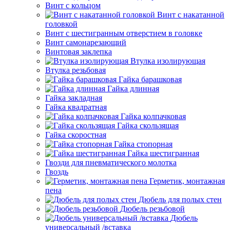
Винт с кольцом
Винт с накатанной
головкой
Винт с шестигранным отверстием в головке
Винт самонарезающий
Винтовая заклепка
Втулка изолирующая
Втулка резьбовая
Гайка барашковая
Гайка длинная
Гайка закладная
Гайка квадратная
Гайка колпачковая
Гайка скользящая
Гайка скоростная
Гайка стопорная
Гайка шестигранная
Гвозди для пневматического молотка
Гвоздь
Герметик, монтажная
пена
Дюбель для полых стен
Дюбель резьбовой
Дюбель
универсальный /вставка