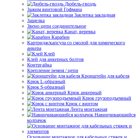
Дюбель-гвоздь
Зажим винтовой Гофмана
Заклепка закладная
Защелка
Звено цепи соединительное
Канат, веревка
Карабин
Картридж/капсула со смолой для химического
анкера
Клей
Клей для анкерных болтов
Контргайка
Крепление ремня / цепи
Кронштейн для кабеля
Крюк L-образный
Крюк S-образный
Крюк анкерный
Крюк грузоподъемный
Крюк с винтом
Лента монтажная
Навинчивающийся
колпачок
Основание монтажное для кабельных стяжек и