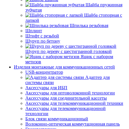
Шайба пружинная
зубчатая
Шайба стопорная с
лапкой
Шпилька резьбовая
Шплинт
Штифт с резьбой
Шуруп по бетону
Шуруп по дереву с шестигранной головкой
Ящик с набором
метизов
Изделия монтажные для коммуникационных сетей
USB-концентратор
Адаптер для
системы связи
Аксессуары для ИБП
Аксессуары для оптоволоконной технологии
Аксессуары для соединительной кассеты
Аксессуары для телекоммуникационной техники
Аксессуары для телекоммуникационной
технологии
Блок связи коммуникационный
Волоконно-оптическая коммутационная панель