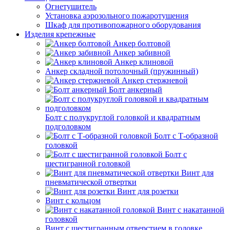
Огнетушитель
Установка аэрозольного пожаротушения
Шкаф для противопожарного оборудования
Изделия крепежные
Анкер болтовой
Анкер забивной
Анкер клиновой
Анкер складной потолочный (пружинный)
Анкер стержневой
Болт анкерный
Болт с полукруглой головкой и квадратным
подголовком
Болт с Т-образной
головкой
Болт с
шестигранной головкой
Винт для
пневматической отвертки
Винт для розетки
Винт с кольцом
Винт с накатанной
головкой
Винт с шестигранным отверстием в головке