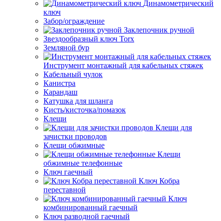
Динамометрический
ключ
Забор/ограждение
Заклепочник ручной
Звездообразный ключ Torx
Земляной бур
Инструмент монтажный для кабельных стяжек
Кабельный чулок
Канистра
Карандаш
Катушка для шланга
Кисть/кисточка/помазок
Клещи
Клещи для
зачистки проводов
Клещи обжимные
Клещи
обжимные телефонные
Ключ гаечный
Ключ Кобра
переставной
Ключ
комбинированный гаечный
Ключ разводной гаечный