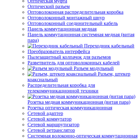
Оптическая муфта
Оптический разъем
Оптоволоконная распределительная коробка
Оптоволоконный монтажный шнур
Оптоволоконный соединительный кабель
Панель коммутационная медная
Панель коммутационная системная медная (витая
пара)
Переходник кабельный
Преобразователь интерфейса
Пылезащитный колпачок для разъемов
Разветвитель для оптоволоконных кабелей
Разъем модульный
Разъем, штекер
коаксиальный
Распределительная коробка для
телекоммуникационной техники
Розетка медная коммуникационная (витая пара)
Розетка оптическая коммуникационная
Сетевой адаптер
Сетевой коммутатор
Сетевой маршрутизатор
Сетевой ретранслятор
Системная волоконно-оптическая коммутационная