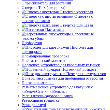
Опрыскиватель для растений
Отвертка Torx (звездочка)
Отвертка крестовая
Отвертка с
шестигранником
Отвертка шлицевая
Пассатижи
Переставные
плоскогубцы
Перфоратор
Пистолет для
картриджей
Пломбировочная проволока
Пневматический молоток
Подающее устройство для кабельных катушек
Подъемный домкрат
Пояс для инструментов
Привод инструмента для пробивания отверстий
Протирочная ткань
Разматывающее устройство для катушек с
кабелем/Станки кабельные
Распылитель садового шланга
Реверсивная трещотка
Резак для труб
Рукоятки