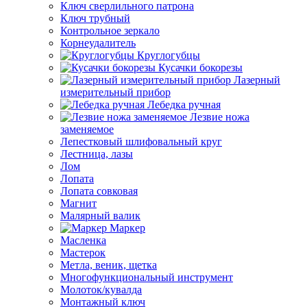
Ключ сверлильного патрона
Ключ трубный
Контрольное зеркало
Корнеудалитель
Круглогубцы
Кусачки бокорезы
Лазерный
измерительный прибор
Лебедка ручная
Лезвие ножа
заменяемое
Лепестковый шлифовальный круг
Лестница, лазы
Лом
Лопата
Лопата совковая
Магнит
Малярный валик
Маркер
Масленка
Мастерок
Метла, веник, щетка
Многофункциональный инструмент
Молоток/кувалда
Монтажный ключ