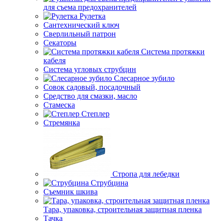
для съема предохранителей
Рулетка
Сантехнический ключ
Сверлильный патрон
Секаторы
Система протяжки
кабеля
Система угловых струбцин
Слесарное зубило
Совок садовый, посадочный
Средство для смазки, масло
Стамеска
Степлер
Стремянка
Стропа для лебедки
Струбцина
Съемник шкива
Тара, упаковка, строительная защитная пленка
Тачка