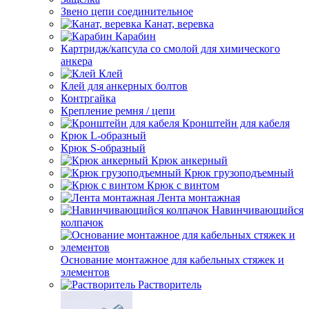
Звено цепи соединительное
Канат, веревка
Карабин
Картридж/капсула со смолой для химического
анкера
Клей
Клей для анкерных болтов
Контргайка
Крепление ремня / цепи
Кронштейн для кабеля
Крюк L-образный
Крюк S-образный
Крюк анкерный
Крюк грузоподъемный
Крюк с винтом
Лента монтажная
Навинчивающийся
колпачок
Основание монтажное для кабельных стяжек и
элементов
Растворитель