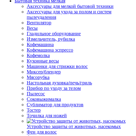
Бытовая техника мелкая
Аксессуары для мелкой бытовой техники
Аксессуары для ухода за полом и систем
пылеудаления
Вентилятор
Весы
Гладильное оборудование
Измельчитель, рубилка
Кофемашина
Кофемашина эспрессо
Кофемолка
Кухонные весы
Машинки для стрижки волос
Миксер/блендер
Мясорубка
Настольная духовка/печь/гриль
Прибор по уходу за телом
Пылесос
Соковыжималка
Сублиматор для продуктов
Тостер
Точилка для ножей
Устройство защиты от животных, насекомых
Фен для волос