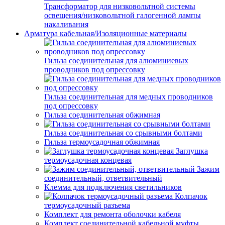
Трансформатор для низковольтной системы
освещения/низковольтной галогенной лампы
накаливания
Арматура кабельная/Изоляционные материалы
Гильза соединительная для алюминиевых
проводников под опрессовку
Гильза соединительная для медных проводников
под опрессовку
Гильза соединительная обжимная
Гильза соединительная со срывными болтами
Гильза термоусадочная обжимная
Заглушка
термоусадочная концевая
Зажим
соединительный, ответвительный
Клемма для подключения светильников
Колпачок
термоусадочный разъема
Комплект для ремонта оболочки кабеля
Комплект соединительной кабельной муфты