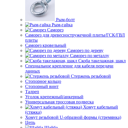
Рым-болт
Рым-гайка
Саморез
Саморез для древесностружечной плиты/ГСК/ГВЛ
плиты
Саморез кровельный
Саморез по дереву
Саморез по металлу
Скоба такелажная, шакл
Специальное крепление для кабеля передачи
данных
Стержень резьбовой
Стопорное кольцо
Стопорный винт
Талреп
Уголок крепежный/анкерный
Универсальная троссовая подвеска
Хомут кабельный
(стяжка)
Хомут резьбовой U-образной формы (стремянка)
Цепь
Шайба