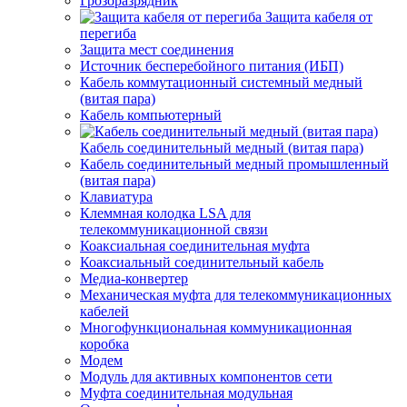
Грозоразрядник
Защита кабеля от
перегиба
Защита мест соединения
Источник бесперебойного питания (ИБП)
Кабель коммутационный системный медный
(витая пара)
Кабель компьютерный
Кабель соединительный медный (витая пара)
Кабель соединительный медный промышленный
(витая пара)
Клавиатура
Клеммная колодка LSA для
телекоммуникационной связи
Коаксиальная соединительная муфта
Коаксиальный соединительный кабель
Медиа-конвертер
Механическая муфта для телекоммуникационных
кабелей
Многофункциональная коммуникационная
коробка
Модем
Модуль для активных компонентов сети
Муфта соединительная модульная