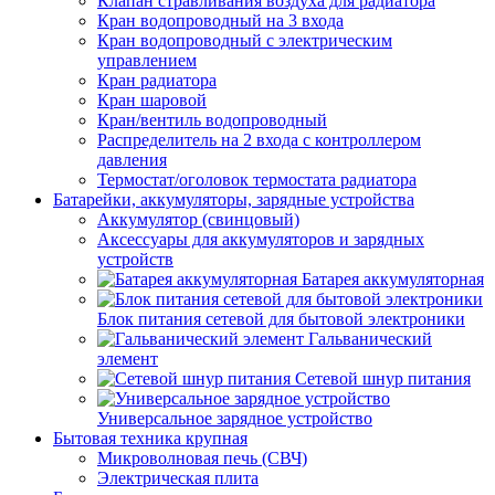
Клапан стравливания воздуха для радиатора
Кран водопроводный на 3 входа
Кран водопроводный с электрическим
управлением
Кран радиатора
Кран шаровой
Кран/вентиль водопроводный
Распределитель на 2 входа с контроллером
давления
Термостат/оголовок термостата радиатора
Батарейки, аккумуляторы, зарядные устройства
Аккумулятор (свинцовый)
Аксессуары для аккумуляторов и зарядных
устройств
Батарея аккумуляторная
Блок питания сетевой для бытовой электроники
Гальванический
элемент
Сетевой шнур питания
Универсальное зарядное устройство
Бытовая техника крупная
Микроволновая печь (СВЧ)
Электрическая плита