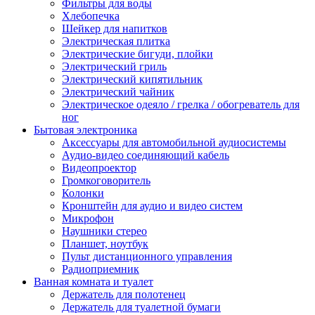
Фильтры для воды
Хлебопечка
Шейкер для напитков
Электрическая плитка
Электрические бигуди, плойки
Электрический гриль
Электрический кипятильник
Электрический чайник
Электрическое одеяло / грелка / обогреватель для
ног
Бытовая электроника
Аксессуары для автомобильной аудиосистемы
Аудио-видео соединяющий кабель
Видеопроектор
Громкоговоритель
Колонки
Кронштейн для аудио и видео систем
Микрофон
Наушники стерео
Планшет, ноутбук
Пульт дистанционного управления
Радиоприемник
Ванная комната и туалет
Держатель для полотенец
Держатель для туалетной бумаги