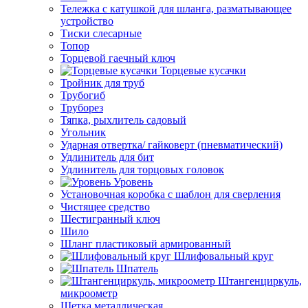
Тележка с катушкой для шланга, разматывающее
устройство
Тиски слесарные
Топор
Торцевой гаечный ключ
Торцевые кусачки
Тройник для труб
Трубогиб
Труборез
Тяпка, рыхлитель садовый
Угольник
Ударная отвертка/ гайковерт (пневматический)
Удлинитель для бит
Удлинитель для торцовых головок
Уровень
Установочная коробка с шаблон для сверления
Чистящее средство
Шестигранный ключ
Шило
Шланг пластиковый армированный
Шлифовальный круг
Шпатель
Штангенциркуль,
микроометр
Щетка металлическая