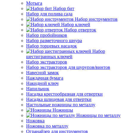
Мотыга
Набор бит
Набор для полива сада
Набор инструментов
Набор ключей
Набор отверток
Набор пробойников
Набор разметочного шнура
Набор торцевых насадок
Набор
шестигранных ключей
Набор экстракторов
Набор экстракторов для шурупов/винтов
Навесной замок
Наждачная бумага
Накидной ключ
Напильник
Насадка крестообразная для отвертки
Насадка шлицевая для отвертки
Настольные ножницы по металлу
Ножницы
Ножницы по металлу
Ножовка
Ножовка по металлу
Огранайзер для инструментов