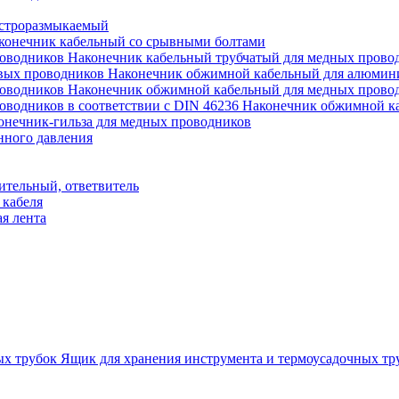
строразмыкаемый
конечник кабельный со срывными болтами
Наконечник кабельный трубчатый для медных прово
Наконечник обжимной кабельный для алюмин
Наконечник обжимной кабельный для медных прово
Наконечник обжимной ка
онечник-гильза для медных проводников
нного давления
ительный, ответвитель
 кабеля
я лента
Ящик для хранения инструмента и термоусадочных тр