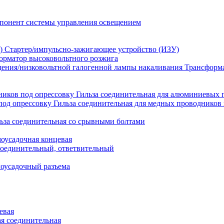
понент системы управления освещением
Стартер/импульсно-зажигающее устройство (ИЗУ)
орматор высоковольтного розжига
Трансформа
Гильза соединительная для алюминиевых 
Гильза соединительная для медных проводников 
ьза соединительная со срывными болтами
моусадочная концевая
оединительный, ответвительный
моусадочный разъема
евая
я соединительная