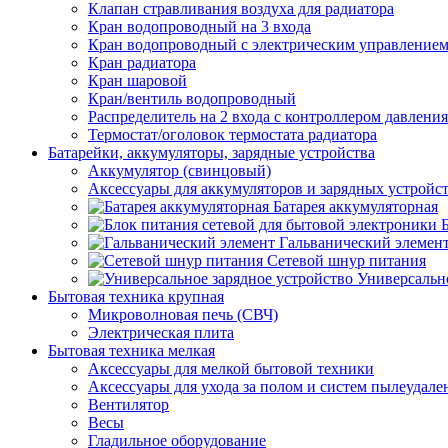
Клапан стравливания воздуха для радиатора
Кран водопроводный на 3 входа
Кран водопроводный с электрическим управление
Кран радиатора
Кран шаровой
Кран/вентиль водопроводный
Распределитель на 2 входа с контроллером давления
Термостат/оголовок термостата радиатора
Батарейки, аккумуляторы, зарядные устройства
Аккумулятор (свинцовый)
Аксессуары для аккумуляторов и зарядных устройс
Батарея аккумуляторная
Гальванический элемен
Сетевой шнур питания
Универсально
Бытовая техника крупная
Микроволновая печь (СВЧ)
Электрическая плита
Бытовая техника мелкая
Аксессуары для мелкой бытовой техники
Аксессуары для ухода за полом и систем пылеудале
Вентилятор
Весы
Гладильное оборудование