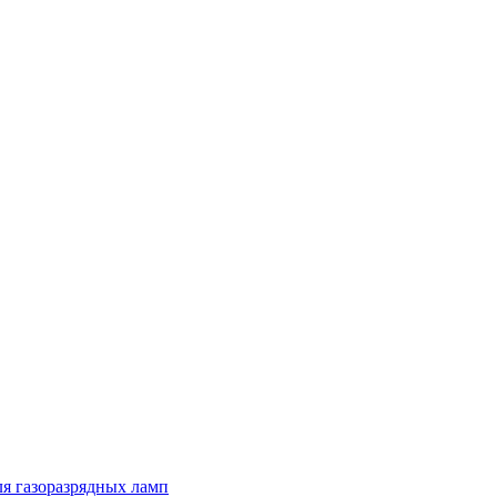
я газоразрядных ламп