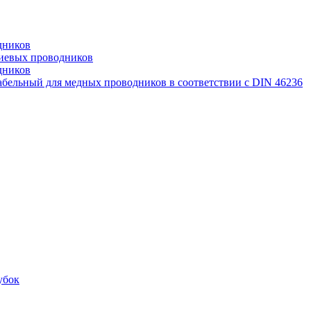
дников
иевых проводников
дников
бельный для медных проводников в соответствии с DIN 46236
убок