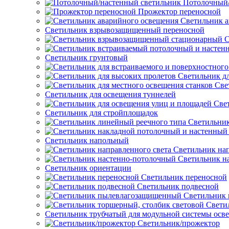
Потолочный/
Прожектор переносной
Светильник а
Светильник взрывозащищенный переносной
С
Светильник грунтовый
Светильник д
Све
Светильник для освещения туннелей
Све
Светильник для стройплощадок
Светильник
Светильник напольный
Светильник нап
Светильник н
Светильник ориентации
Светильник переносной
Светильник подвесной
Светильник
Свети
Светильник трубчатый для модульной системы осв
Светильник/прожектор