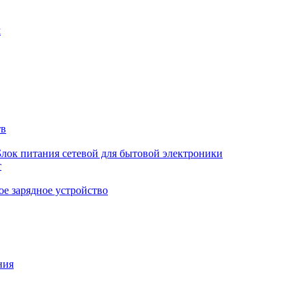
м
тв
Блок питания сетевой для бытовой электроники
т
е зарядное устройство
ния