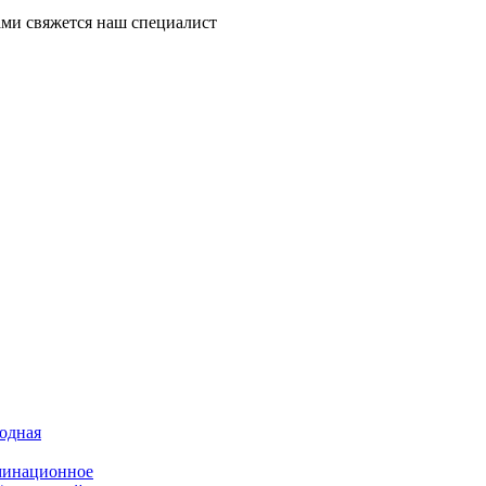
ми свяжется наш специалист
иодная
минационное