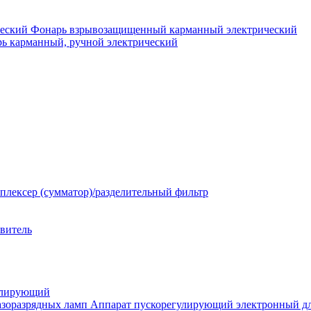
Фонарь взрывозащищенный карманный электрический
ь карманный, ручной электрический
плексер (сумматор)/разделительный фильтр
твитель
улирующий
Аппарат пускорегулирующий электронный дл