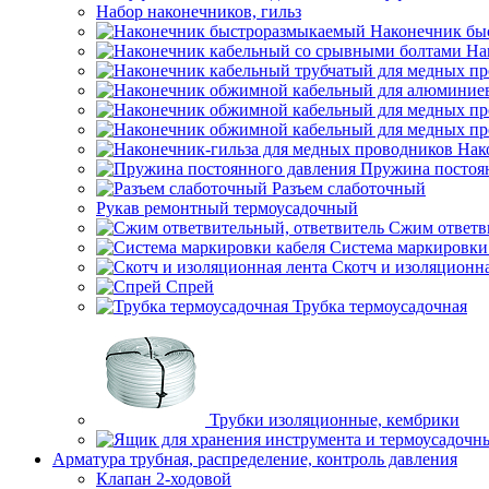
Набор наконечников, гильз
Наконечник бы
На
Нак
Пружина постоя
Разъем слаботочный
Рукав ремонтный термоусадочный
Сжим ответв
Система маркировки
Скотч и изоляционна
Спрей
Трубка термоусадочная
Трубки изоляционные, кембрики
Арматура трубная, распределение, контроль давления
Клапан 2-ходовой