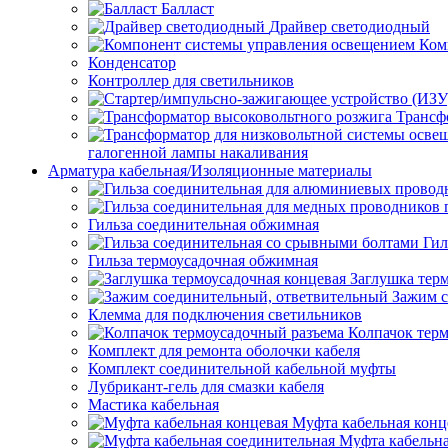
Балласт
Драйвер светодиодный
Ком
Конденсатор
Контроллер для светильников
Трансф
галогенной лампы накаливания
Арматура кабельная/Изоляционные материалы
Гильза соединительная обжимная
Гил
Гильза термоусадочная обжимная
Заглушка тер
Зажим с
Клемма для подключения светильников
Колпачок тер
Комплект для ремонта оболочки кабеля
Комплект соединительной кабельной муфты
Лубрикант-гель для смазки кабеля
Мастика кабельная
Муфта кабельная конц
Муфта кабельна