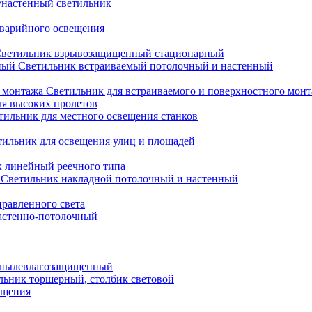
настенный светильник
варийного освещения
ветильник взрывозащищенный стационарный
Светильник встраиваемый потолочный и настенный
Светильник для встраиваемого и поверхностного мон
ля высоких пролетов
тильник для местного освещения станков
тильник для освещения улиц и площадей
 линейный реечного типа
Светильник накладной потолочный и настенный
равленного света
астенно-потолочный
 пылевлагозащищенный
льник торшерный, столбик световой
ещения