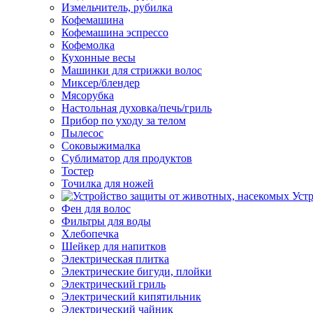
Измельчитель, рубилка
Кофемашина
Кофемашина эспрессо
Кофемолка
Кухонные весы
Машинки для стрижки волос
Миксер/блендер
Мясорубка
Настольная духовка/печь/гриль
Прибор по уходу за телом
Пылесос
Соковыжималка
Сублиматор для продуктов
Тостер
Точилка для ножей
Уст
Фен для волос
Фильтры для воды
Хлебопечка
Шейкер для напитков
Электрическая плитка
Электрические бигуди, плойки
Электрический гриль
Электрический кипятильник
Электрический чайник