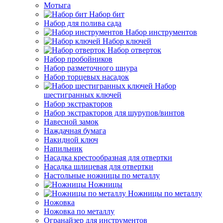
Мотыга
Набор бит
Набор для полива сада
Набор инструментов
Набор ключей
Набор отверток
Набор пробойников
Набор разметочного шнура
Набор торцевых насадок
Набор
шестигранных ключей
Набор экстракторов
Набор экстракторов для шурупов/винтов
Навесной замок
Наждачная бумага
Накидной ключ
Напильник
Насадка крестообразная для отвертки
Насадка шлицевая для отвертки
Настольные ножницы по металлу
Ножницы
Ножницы по металлу
Ножовка
Ножовка по металлу
Огранайзер для инструментов