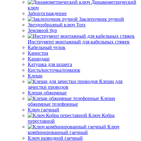
Динамометрический
ключ
Забор/ограждение
Заклепочник ручной
Звездообразный ключ Torx
Земляной бур
Инструмент монтажный для кабельных стяжек
Кабельный чулок
Канистра
Карандаш
Катушка для шланга
Кисть/кисточка/помазок
Клещи
Клещи для
зачистки проводов
Клещи обжимные
Клещи
обжимные телефонные
Ключ гаечный
Ключ Кобра
переставной
Ключ
комбинированный гаечный
Ключ разводной гаечный