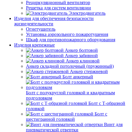
Рециркуляционный вентилятор
Решетка для систем вентиляции
Электродвигатель
Изделия для обеспечения безопасности
жизнедеятельности
Огнетушитель
Установка аэрозольного пожаротушения
Шкаф для противопожарного оборудования
Изделия крепежные
Анкер болтовой
Анкер забивной
Анкер клиновой
Анкер складной потолочный (пружинный)
Анкер стержневой
Болт анкерный
Болт с полукруглой головкой и квадратным
подголовком
Болт с Т-образной
головкой
Болт с
шестигранной головкой
Винт для
пневматической отвертки