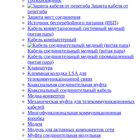
Грозоразрядник
Защита кабеля от
перегиба
Защита мест соединения
Источник бесперебойного питания (ИБП)
Кабель коммутационный системный медный
(витая пара)
Кабель компьютерный
Кабель соединительный медный (витая пара)
Кабель соединительный медный промышленный
(витая пара)
Клавиатура
Клеммная колодка LSA для
телекоммуникационной связи
Коаксиальная соединительная муфта
Коаксиальный соединительный кабель
Медиа-конвертер
Механическая муфта для телекоммуникационных
кабелей
Многофункциональная коммуникационная
коробка
Модем
Модуль для активных компонентов сети
Муфта соединительная модульная