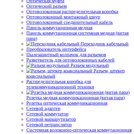
Оптическая муфта
Оптический разъем
Оптоволоконная распределительная коробка
Оптоволоконный монтажный шнур
Оптоволоконный соединительный кабель
Панель коммутационная медная
Панель коммутационная системная медная (витая
пара)
Переходник кабельный
Преобразователь интерфейса
Пылезащитный колпачок для разъемов
Разветвитель для оптоволоконных кабелей
Разъем модульный
Разъем, штекер
коаксиальный
Распределительная коробка для
телекоммуникационной техники
Розетка медная коммуникационная (витая пара)
Розетка оптическая коммуникационная
Сетевой адаптер
Сетевой коммутатор
Сетевой маршрутизатор
Сетевой ретранслятор
Системная волоконно-оптическая коммутационная