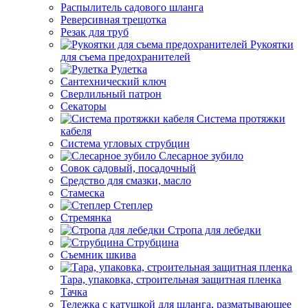
Распылитель садового шланга
Реверсивная трещотка
Резак для труб
Рукоятки
для съема предохранителей
Рулетка
Сантехнический ключ
Сверлильный патрон
Секаторы
Система протяжки
кабеля
Система угловых струбцин
Слесарное зубило
Совок садовый, посадочный
Средство для смазки, масло
Стамеска
Степлер
Стремянка
Стропа для лебедки
Струбцина
Съемник шкива
Тара, упаковка, строительная защитная пленка
Тачка
Тележка с катушкой для шланга, разматывающее