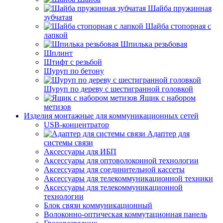
Шайба пружинная
зубчатая
Шайба стопорная с
лапкой
Шпилька резьбовая
Шплинт
Штифт с резьбой
Шуруп по бетону
Шуруп по дереву с шестигранной головкой
Ящик с набором
метизов
Изделия монтажные для коммуникационных сетей
USB-концентратор
Адаптер для
системы связи
Аксессуары для ИБП
Аксессуары для оптоволоконной технологии
Аксессуары для соединительной кассеты
Аксессуары для телекоммуникационной техники
Аксессуары для телекоммуникационной
технологии
Блок связи коммуникационный
Волоконно-оптическая коммутационная панель