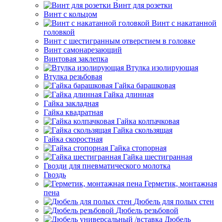
Винт для розетки
Винт с кольцом
Винт с накатанной
головкой
Винт с шестигранным отверстием в головке
Винт самонарезающий
Винтовая заклепка
Втулка изолирующая
Втулка резьбовая
Гайка барашковая
Гайка длинная
Гайка закладная
Гайка квадратная
Гайка колпачковая
Гайка скользящая
Гайка скоростная
Гайка стопорная
Гайка шестигранная
Гвозди для пневматического молотка
Гвоздь
Герметик, монтажная
пена
Дюбель для полых стен
Дюбель резьбовой
Дюбель