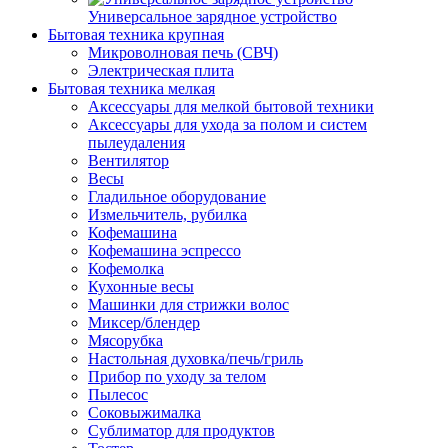
Универсальное зарядное устройство
Бытовая техника крупная
Микроволновая печь (СВЧ)
Электрическая плита
Бытовая техника мелкая
Аксессуары для мелкой бытовой техники
Аксессуары для ухода за полом и систем
пылеудаления
Вентилятор
Весы
Гладильное оборудование
Измельчитель, рубилка
Кофемашина
Кофемашина эспрессо
Кофемолка
Кухонные весы
Машинки для стрижки волос
Миксер/блендер
Мясорубка
Настольная духовка/печь/гриль
Прибор по уходу за телом
Пылесос
Соковыжималка
Сублиматор для продуктов