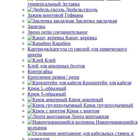
универсальный /вставка
Дюбель-гвоздь
Зажим винтовой Гофмана
Заклепка закладная
Защелка
Звено цепи соединительное
Канат, веревка
Карабин
Картридж/капсула со смолой для химического
анкера
Клей
Клей для анкерных болтов
Контргайка
Крепление ремня / цепи
Кронштейн для кабеля
Крюк L-образный
Крюк S-образный
Крюк анкерный
Крюк грузоподъемный
Крюк с винтом
Лента монтажная
Навинчивающийся
колпачок