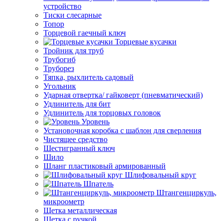
устройство
Тиски слесарные
Топор
Торцевой гаечный ключ
Торцевые кусачки
Тройник для труб
Трубогиб
Труборез
Тяпка, рыхлитель садовый
Угольник
Ударная отвертка/ гайковерт (пневматический)
Удлинитель для бит
Удлинитель для торцовых головок
Уровень
Установочная коробка с шаблон для сверления
Чистящее средство
Шестигранный ключ
Шило
Шланг пластиковый армированный
Шлифовальный круг
Шпатель
Штангенциркуль,
микроометр
Щетка металлическая
Щетка с ручкой