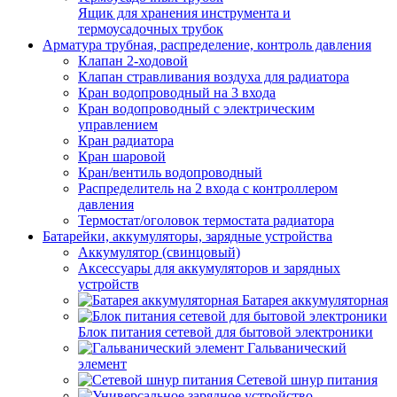
Ящик для хранения инструмента и
термоусадочных трубок
Арматура трубная, распределение, контроль давления
Клапан 2-ходовой
Клапан стравливания воздуха для радиатора
Кран водопроводный на 3 входа
Кран водопроводный с электрическим
управлением
Кран радиатора
Кран шаровой
Кран/вентиль водопроводный
Распределитель на 2 входа с контроллером
давления
Термостат/оголовок термостата радиатора
Батарейки, аккумуляторы, зарядные устройства
Аккумулятор (свинцовый)
Аксессуары для аккумуляторов и зарядных
устройств
Батарея аккумуляторная
Блок питания сетевой для бытовой электроники
Гальванический
элемент
Сетевой шнур питания