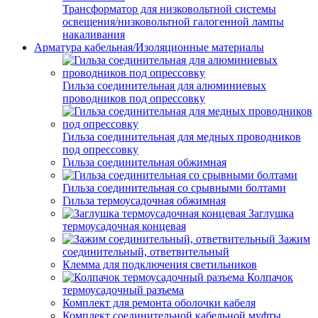
Трансформатор для низковольтной системы
освещения/низковольтной галогенной лампы
накаливания
Арматура кабельная/Изоляционные материалы
Гильза соединительная для алюминиевых
проводников под опрессовку
Гильза соединительная для медных проводников
под опрессовку
Гильза соединительная обжимная
Гильза соединительная со срывными болтами
Гильза термоусадочная обжимная
Заглушка
термоусадочная концевая
Зажим
соединительный, ответвительный
Клемма для подключения светильников
Колпачок
термоусадочный разъема
Комплект для ремонта оболочки кабеля
Комплект соединительной кабельной муфты