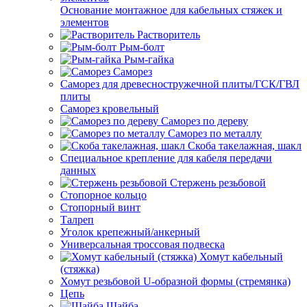
Основание монтажное для кабельных стяжек и
элементов
Растворитель
Рым-болт
Рым-гайка
Саморез
Саморез для древесностружечной плиты/ГСК/ГВЛ
плиты
Саморез кровельный
Саморез по дереву
Саморез по металлу
Скоба такелажная, шакл
Специальное крепление для кабеля передачи
данных
Стержень резьбовой
Стопорное кольцо
Стопорный винт
Талреп
Уголок крепежный/анкерный
Универсальная троссовая подвеска
Хомут кабельный
(стяжка)
Хомут резьбовой U-образной формы (стремянка)
Цепь
Шайба