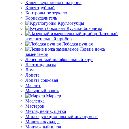
Ключ сверлильного патрона
Ключ трубный
Контрольное зеркало
Корнеудалитель
Круглогубцы
Кусачки бокорезы
Лазерный
измерительный прибор
Лебедка ручная
Лезвие ножа
заменяемое
Лепестковый шлифовальный круг
Лестница, лазы
Лом
Лопата
Лопата совковая
Магнит
Малярный валик
Маркер
Масленка
Мастерок
Метла, веник, щетка
Многофункциональный инструмент
Молоток/кувалда
Монтажный ключ