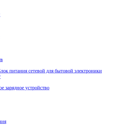
м
тв
Блок питания сетевой для бытовой электроники
т
е зарядное устройство
ния