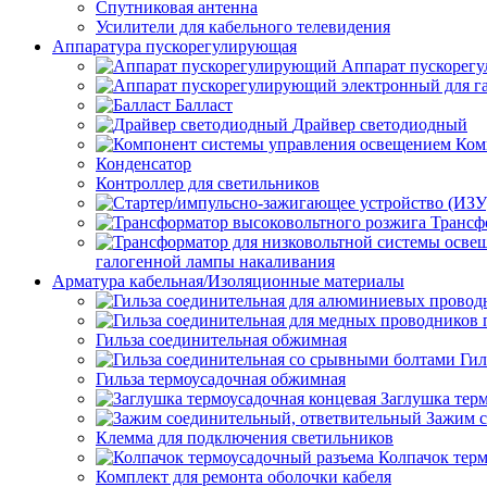
Спутниковая антенна
Усилители для кабельного телевидения
Аппаратура пускорегулирующая
Аппарат пускорег
Балласт
Драйвер светодиодный
Ком
Конденсатор
Контроллер для светильников
Трансф
галогенной лампы накаливания
Арматура кабельная/Изоляционные материалы
Гильза соединительная обжимная
Гил
Гильза термоусадочная обжимная
Заглушка тер
Зажим с
Клемма для подключения светильников
Колпачок тер
Комплект для ремонта оболочки кабеля