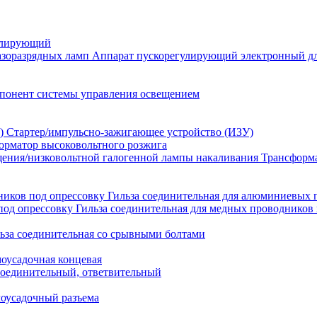
улирующий
Аппарат пускорегулирующий электронный дл
понент системы управления освещением
Стартер/импульсно-зажигающее устройство (ИЗУ)
орматор высоковольтного розжига
Трансформа
Гильза соединительная для алюминиевых 
Гильза соединительная для медных проводников 
ьза соединительная со срывными болтами
моусадочная концевая
оединительный, ответвительный
моусадочный разъема