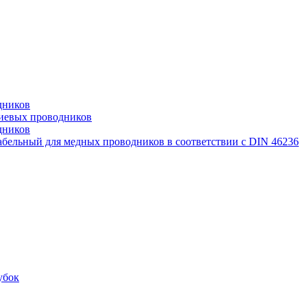
дников
иевых проводников
дников
бельный для медных проводников в соответствии с DIN 46236
убок