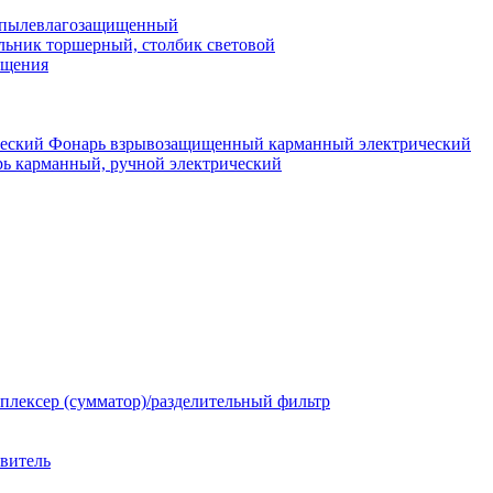
 пылевлагозащищенный
льник торшерный, столбик световой
ещения
Фонарь взрывозащищенный карманный электрический
ь карманный, ручной электрический
плексер (сумматор)/разделительный фильтр
твитель