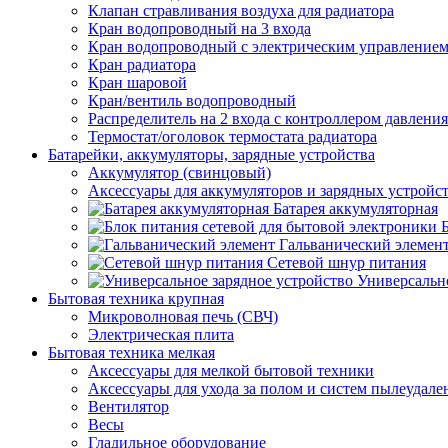
Клапан стравливания воздуха для радиатора
Кран водопроводный на 3 входа
Кран водопроводный с электрическим управление
Кран радиатора
Кран шаровой
Кран/вентиль водопроводный
Распределитель на 2 входа с контроллером давления
Термостат/оголовок термостата радиатора
Батарейки, аккумуляторы, зарядные устройства
Аккумулятор (свинцовый)
Аксессуары для аккумуляторов и зарядных устройс
Батарея аккумуляторная
Гальванический элемен
Сетевой шнур питания
Универсально
Бытовая техника крупная
Микроволновая печь (СВЧ)
Электрическая плита
Бытовая техника мелкая
Аксессуары для мелкой бытовой техники
Аксессуары для ухода за полом и систем пылеудале
Вентилятор
Весы
Гладильное оборудование