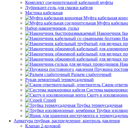
Комплект соединительной кабельной муфты
Лубрикант-гель для смазки кабеля
Мастика кабельная
Муфта кабельная конц
Муфта кабельна
Набор наконечников, гильз
Наконечник бы
На
Нак
Пружина постоя
Разъем слаботочный
Рукав ремонтный термоусадочный
Сжим ответв
Система маркировки
Скотч и изоляционна
Спрей
Трубка термоусадочная
Трубки изоляци
Арматура трубная, распределение, контроль давления
Клапан 2-ходовой