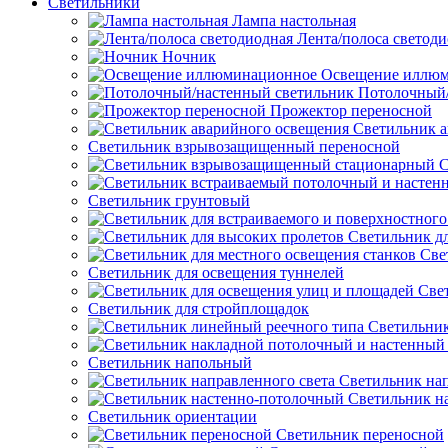
Светильники
Лампа настольная
Лента/полоса светод
Ночник
Освещение иллю
Потолочный/
Прожектор переносной
Светильник а
Светильник взрывозащищенный переносной
С
Светильник грунтовый
Светильник д
Све
Светильник для освещения туннелей
Све
Светильник для стройплощадок
Светильник
Светильник напольный
Светильник нап
Светильник н
Светильник ориентации
Светильник переносной