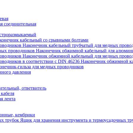
евая
я соединительная
строразмыкаемый
конечник кабельный со срывными болтами
Наконечник кабельный трубчатый для медных прово
Наконечник обжимной кабельный для алюмин
Наконечник обжимной кабельный для медных прово
Наконечник обжимной ка
онечник-гильза для медных проводников
нного давления
ительный, ответвитель
 кабеля
я лента
онные, кембрики
Ящик для хранения инструмента и термоусадочных тр