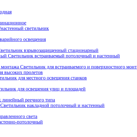
иодная
минационное
настенный светильник
варийного освещения
ветильник взрывозащищенный стационарный
Светильник встраиваемый потолочный и настенный
Светильник для встраиваемого и поверхностного мон
ля высоких пролетов
тильник для местного освещения станков
тильник для освещения улиц и площадей
 линейный реечного типа
Светильник накладной потолочный и настенный
равленного света
астенно-потолочный