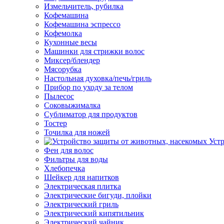
Измельчитель, рубилка
Кофемашина
Кофемашина эспрессо
Кофемолка
Кухонные весы
Машинки для стрижки волос
Миксер/блендер
Мясорубка
Настольная духовка/печь/гриль
Прибор по уходу за телом
Пылесос
Соковыжималка
Сублиматор для продуктов
Тостер
Точилка для ножей
Уст
Фен для волос
Фильтры для воды
Хлебопечка
Шейкер для напитков
Электрическая плитка
Электрические бигуди, плойки
Электрический гриль
Электрический кипятильник
Электрический чайник