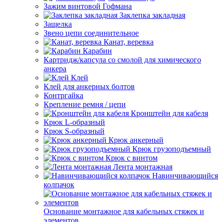
Зажим винтовой Гофмана
Заклепка закладная
Защелка
Звено цепи соединительное
Канат, веревка
Карабин
Картридж/капсула со смолой для химического
анкера
Клей
Клей для анкерных болтов
Контргайка
Крепление ремня / цепи
Кронштейн для кабеля
Крюк L-образный
Крюк S-образный
Крюк анкерный
Крюк грузоподъемный
Крюк с винтом
Лента монтажная
Навинчивающийся
колпачок
Основание монтажное для кабельных стяжек и
элементов