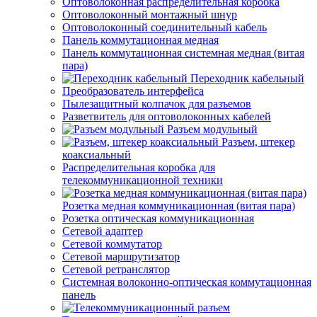
Оптоволоконная распределительная коробка
Оптоволоконный монтажный шнур
Оптоволоконный соединительный кабель
Панель коммутационная медная
Панель коммутационная системная медная (витая
пара)
Переходник кабельный
Преобразователь интерфейса
Пылезащитный колпачок для разъемов
Разветвитель для оптоволоконных кабелей
Разъем модульный
Разъем, штекер
коаксиальный
Распределительная коробка для
телекоммуникационной техники
Розетка медная коммуникационная (витая пара)
Розетка оптическая коммуникационная
Сетевой адаптер
Сетевой коммутатор
Сетевой маршрутизатор
Сетевой ретранслятор
Системная волоконно-оптическая коммутационная
панель