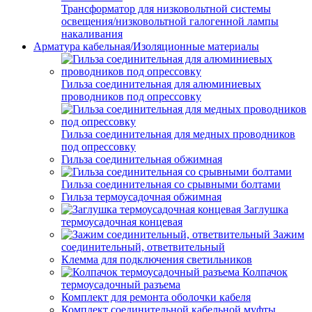
Трансформатор для низковольтной системы
освещения/низковольтной галогенной лампы
накаливания
Арматура кабельная/Изоляционные материалы
Гильза соединительная для алюминиевых
проводников под опрессовку
Гильза соединительная для медных проводников
под опрессовку
Гильза соединительная обжимная
Гильза соединительная со срывными болтами
Гильза термоусадочная обжимная
Заглушка
термоусадочная концевая
Зажим
соединительный, ответвительный
Клемма для подключения светильников
Колпачок
термоусадочный разъема
Комплект для ремонта оболочки кабеля
Комплект соединительной кабельной муфты