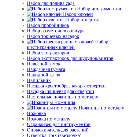
Набор для полива сада
Набор инструментов
Набор ключей
Набор отверток
Набор пробойников
Набор разметочного шнура
Набор торцевых насадок
Набор
шестигранных ключей
Набор экстракторов
Набор экстракторов для шурупов/винтов
Навесной замок
Наждачная бумага
Накидной ключ
Напильник
Насадка крестообразная для отвертки
Насадка шлицевая для отвертки
Настольные ножницы по металлу
Ножницы
Ножницы по металлу
Ножовка
Ножовка по металлу
Огранайзер для инструментов
Опрыскиватель для растений
Отвертка Torx (звездочка)