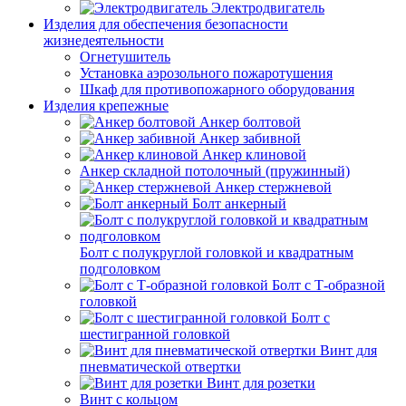
Электродвигатель
Изделия для обеспечения безопасности
жизнедеятельности
Огнетушитель
Установка аэрозольного пожаротушения
Шкаф для противопожарного оборудования
Изделия крепежные
Анкер болтовой
Анкер забивной
Анкер клиновой
Анкер складной потолочный (пружинный)
Анкер стержневой
Болт анкерный
Болт с полукруглой головкой и квадратным
подголовком
Болт с Т-образной
головкой
Болт с
шестигранной головкой
Винт для
пневматической отвертки
Винт для розетки
Винт с кольцом