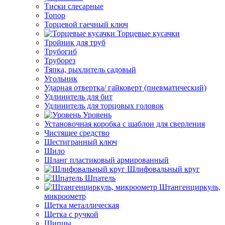
Тиски слесарные
Топор
Торцевой гаечный ключ
Торцевые кусачки
Тройник для труб
Трубогиб
Труборез
Тяпка, рыхлитель садовый
Угольник
Ударная отвертка/ гайковерт (пневматический)
Удлинитель для бит
Удлинитель для торцовых головок
Уровень
Установочная коробка с шаблон для сверления
Чистящее средство
Шестигранный ключ
Шило
Шланг пластиковый армированный
Шлифовальный круг
Шпатель
Штангенциркуль,
микроометр
Щетка металлическая
Щетка с ручкой
Щипцы