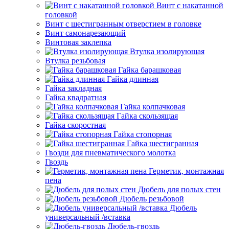
Винт с накатанной
головкой
Винт с шестигранным отверстием в головке
Винт самонарезающий
Винтовая заклепка
Втулка изолирующая
Втулка резьбовая
Гайка барашковая
Гайка длинная
Гайка закладная
Гайка квадратная
Гайка колпачковая
Гайка скользящая
Гайка скоростная
Гайка стопорная
Гайка шестигранная
Гвозди для пневматического молотка
Гвоздь
Герметик, монтажная
пена
Дюбель для полых стен
Дюбель резьбовой
Дюбель
универсальный /вставка
Дюбель-гвоздь