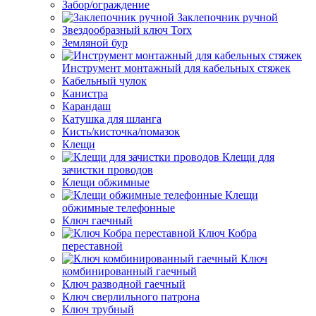
Забор/ограждение
Заклепочник ручной
Звездообразный ключ Torx
Земляной бур
Инструмент монтажный для кабельных стяжек
Кабельный чулок
Канистра
Карандаш
Катушка для шланга
Кисть/кисточка/помазок
Клещи
Клещи для
зачистки проводов
Клещи обжимные
Клещи
обжимные телефонные
Ключ гаечный
Ключ Кобра
переставной
Ключ
комбинированный гаечный
Ключ разводной гаечный
Ключ сверлильного патрона
Ключ трубный