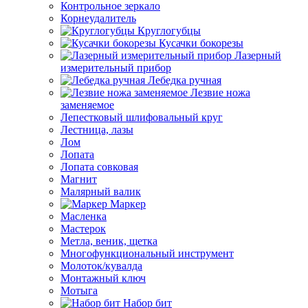
Контрольное зеркало
Корнеудалитель
Круглогубцы
Кусачки бокорезы
Лазерный
измерительный прибор
Лебедка ручная
Лезвие ножа
заменяемое
Лепестковый шлифовальный круг
Лестница, лазы
Лом
Лопата
Лопата совковая
Магнит
Малярный валик
Маркер
Масленка
Мастерок
Метла, веник, щетка
Многофункциональный инструмент
Молоток/кувалда
Монтажный ключ
Мотыга
Набор бит