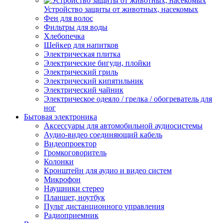
Устройство защиты от животных, насекомых
Фен для волос
Фильтры для воды
Хлебопечка
Шейкер для напитков
Электрическая плитка
Электрические бигуди, плойки
Электрический гриль
Электрический кипятильник
Электрический чайник
Электрическое одеяло / грелка / обогреватель для
ног
Бытовая электроника
Аксессуары для автомобильной аудиосистемы
Аудио-видео соединяющий кабель
Видеопроектор
Громкоговоритель
Колонки
Кронштейн для аудио и видео систем
Микрофон
Наушники стерео
Планшет, ноутбук
Пульт дистанционного управления
Радиоприемник