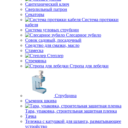
Сантехнический ключ
Сверлильный патрон
Секаторы
Система протяжки
кабеля
Система угловых струбцин
Слесарное зубило
Совок садовый, посадочный
Средство для смазки, масло
Стамеска
Степлер
Стремянка
Стропа для лебедки
Струбцина
Съемник шкива
Тара, упаковка, строительная защитная пленка
Тачка
Тележка с катушкой для шланга, разматывающее
устройство