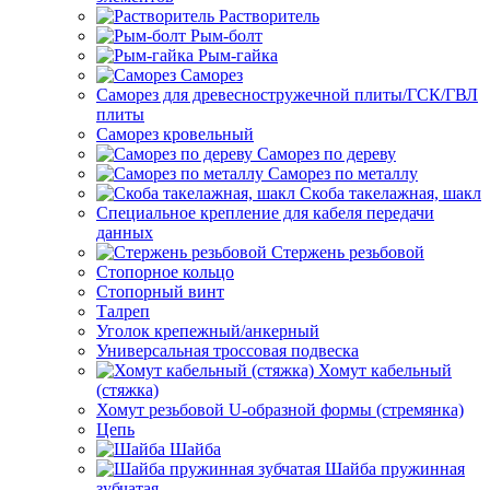
Растворитель
Рым-болт
Рым-гайка
Саморез
Саморез для древесностружечной плиты/ГСК/ГВЛ
плиты
Саморез кровельный
Саморез по дереву
Саморез по металлу
Скоба такелажная, шакл
Специальное крепление для кабеля передачи
данных
Стержень резьбовой
Стопорное кольцо
Стопорный винт
Талреп
Уголок крепежный/анкерный
Универсальная троссовая подвеска
Хомут кабельный
(стяжка)
Хомут резьбовой U-образной формы (стремянка)
Цепь
Шайба
Шайба пружинная
зубчатая