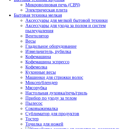
Микроволновая печь (СВЧ)
Электрическая плита
Бытовая техника мелкая
Аксессуары для мелкой бытовой техники
Аксессуары для ухода за полом и систем
пылеудаления
Вентилятор
Весы
Гладильное оборудование
Измельчитель, рубилка
Кофемашина
Кофемашина эспрессо
Кофемолка
Кухонные весы
Машинки для стрижки волос
Миксер/блендер
Мясорубка
Настольная духовка/печь/гриль
Прибор по уходу за телом
Пылесос
Соковыжималка
Сублиматор для продуктов
Тостер
Точилка для ножей