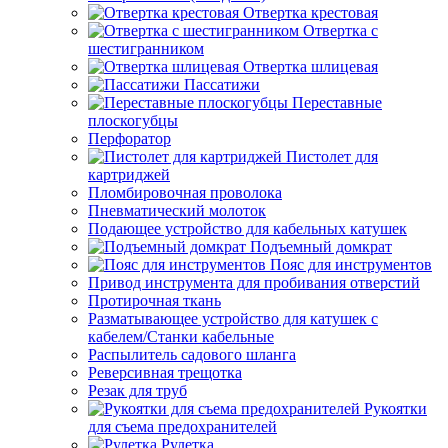
Отвертка крестовая
Отвертка с
шестигранником
Отвертка шлицевая
Пассатижи
Переставные
плоскогубцы
Перфоратор
Пистолет для
картриджей
Пломбировочная проволока
Пневматический молоток
Подающее устройство для кабельных катушек
Подъемный домкрат
Пояс для инструментов
Привод инструмента для пробивания отверстий
Протирочная ткань
Разматывающее устройство для катушек с
кабелем/Станки кабельные
Распылитель садового шланга
Реверсивная трещотка
Резак для труб
Рукоятки
для съема предохранителей
Рулетка