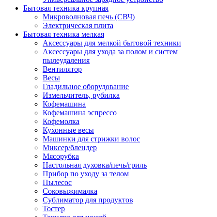
Бытовая техника крупная
Микроволновая печь (СВЧ)
Электрическая плита
Бытовая техника мелкая
Аксессуары для мелкой бытовой техники
Аксессуары для ухода за полом и систем
пылеудаления
Вентилятор
Весы
Гладильное оборудование
Измельчитель, рубилка
Кофемашина
Кофемашина эспрессо
Кофемолка
Кухонные весы
Машинки для стрижки волос
Миксер/блендер
Мясорубка
Настольная духовка/печь/гриль
Прибор по уходу за телом
Пылесос
Соковыжималка
Сублиматор для продуктов
Тостер