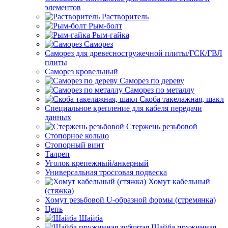
элементов
Растворитель
Рым-болт
Рым-гайка
Саморез
Саморез для древесностружечной плиты/ГСК/ГВЛ
плиты
Саморез кровельный
Саморез по дереву
Саморез по металлу
Скоба такелажная, шакл
Специальное крепление для кабеля передачи
данных
Стержень резьбовой
Стопорное кольцо
Стопорный винт
Талреп
Уголок крепежный/анкерный
Универсальная троссовая подвеска
Хомут кабельный
(стяжка)
Хомут резьбовой U-образной формы (стремянка)
Цепь
Шайба
Шайба пружинная