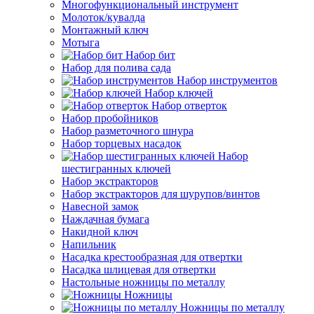
Многофункциональный инструмент
Молоток/кувалда
Монтажный ключ
Мотыга
Набор бит
Набор для полива сада
Набор инструментов
Набор ключей
Набор отверток
Набор пробойников
Набор разметочного шнура
Набор торцевых насадок
Набор
шестигранных ключей
Набор экстракторов
Набор экстракторов для шурупов/винтов
Навесной замок
Наждачная бумага
Накидной ключ
Напильник
Насадка крестообразная для отвертки
Насадка шлицевая для отвертки
Настольные ножницы по металлу
Ножницы
Ножницы по металлу