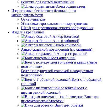
Решетка для систем вентиляции
Электродвигатель
Изделия для обеспечения безопасности
жизнедеятельности
Огнетушитель
Установка аэрозольного пожаротушения
Шкаф для противопожарного оборудования
Изделия крепежные
Анкер болтовой
Анкер забивной
Анкер клиновой
Анкер складной потолочный (пружинный)
Анкер стержневой
Болт анкерный
Болт с полукруглой головкой и квадратным
подголовком
Болт с Т-образной
головкой
Болт с
шестигранной головкой
Винт для
пневматической отвертки
Винт для розетки