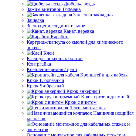
Дюбель-гвоздь
Зажим винтовой Гофмана
Заклепка закладная
Защелка
Звено цепи соединительное
Канат, веревка
Карабин
Картридж/капсула со смолой для химического
анкера
Клей
Клей для анкерных болтов
Контргайка
Крепление ремня / цепи
Кронштейн для кабеля
Крюк L-образный
Крюк S-образный
Крюк анкерный
Крюк грузоподъемный
Крюк с винтом
Лента монтажная
Навинчивающийся
колпачок
Основание монтажное для кабельных стяжек и