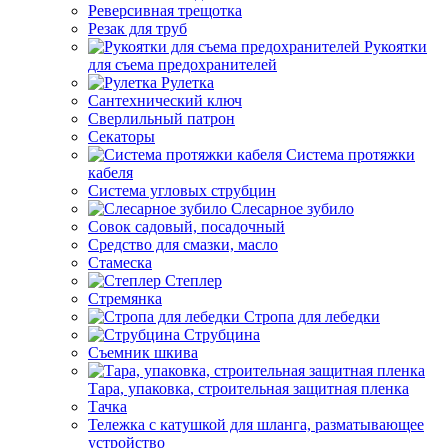
Реверсивная трещотка
Резак для труб
Рукоятки
для съема предохранителей
Рулетка
Сантехнический ключ
Сверлильный патрон
Секаторы
Система протяжки
кабеля
Система угловых струбцин
Слесарное зубило
Совок садовый, посадочный
Средство для смазки, масло
Стамеска
Степлер
Стремянка
Стропа для лебедки
Струбцина
Съемник шкива
Тара, упаковка, строительная защитная пленка
Тачка
Тележка с катушкой для шланга, разматывающее
устройство