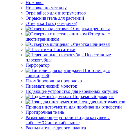
Ножовка
Ножовка по металлу
Огранайзер для инструментов
Опрыскиватель для растений
Отвертка Torx (звездочка)
Отвертка крестовая
Отвертка с
шестигранником
Отвертка шлицевая
Пассатижи
Переставные
плоскогубцы
Перфоратор
Пистолет для
картриджей
Пломбировочная проволока
Пневматический молоток
Подающее устройство для кабельных катушек
Подъемный домкрат
Пояс для инструментов
Привод инструмента для пробивания отверстий
Протирочная ткань
Разматывающее устройство для катушек с
кабелем/Станки кабельные
Распылитель садового шланга