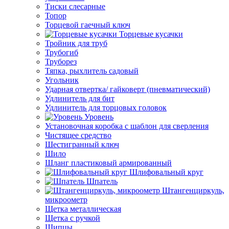
Тиски слесарные
Топор
Торцевой гаечный ключ
Торцевые кусачки
Тройник для труб
Трубогиб
Труборез
Тяпка, рыхлитель садовый
Угольник
Ударная отвертка/ гайковерт (пневматический)
Удлинитель для бит
Удлинитель для торцовых головок
Уровень
Установочная коробка с шаблон для сверления
Чистящее средство
Шестигранный ключ
Шило
Шланг пластиковый армированный
Шлифовальный круг
Шпатель
Штангенциркуль,
микроометр
Щетка металлическая
Щетка с ручкой
Щипцы