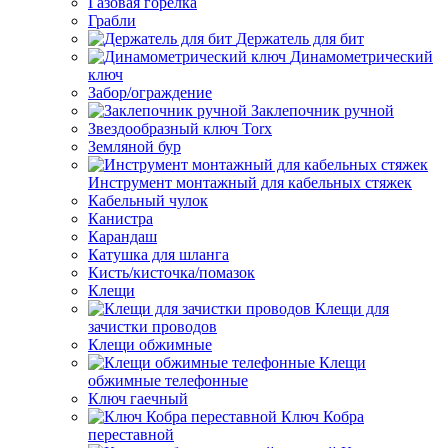
Газовая горелка
Грабли
Держатель для бит
Динамометрический
ключ
Забор/ограждение
Заклепочник ручной
Звездообразный ключ Torx
Земляной бур
Инструмент монтажный для кабельных стяжек
Кабельный чулок
Канистра
Карандаш
Катушка для шланга
Кисть/кисточка/помазок
Клещи
Клещи для
зачистки проводов
Клещи обжимные
Клещи
обжимные телефонные
Ключ гаечный
Ключ Кобра
переставной