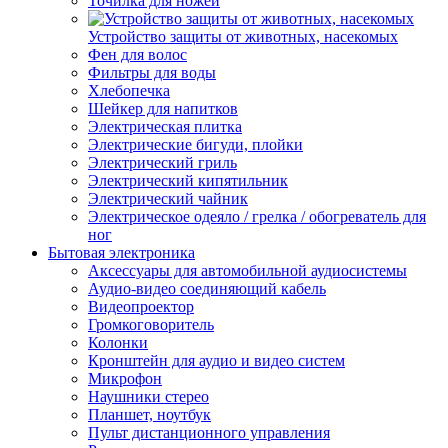
Точилка для ножей
Устройство защиты от животных, насекомых
Фен для волос
Фильтры для воды
Хлебопечка
Шейкер для напитков
Электрическая плитка
Электрические бигуди, плойки
Электрический гриль
Электрический кипятильник
Электрический чайник
Электрическое одеяло / грелка / обогреватель для
ног
Бытовая электроника
Аксессуары для автомобильной аудиосистемы
Аудио-видео соединяющий кабель
Видеопроектор
Громкоговоритель
Колонки
Кронштейн для аудио и видео систем
Микрофон
Наушники стерео
Планшет, ноутбук
Пульт дистанционного управления