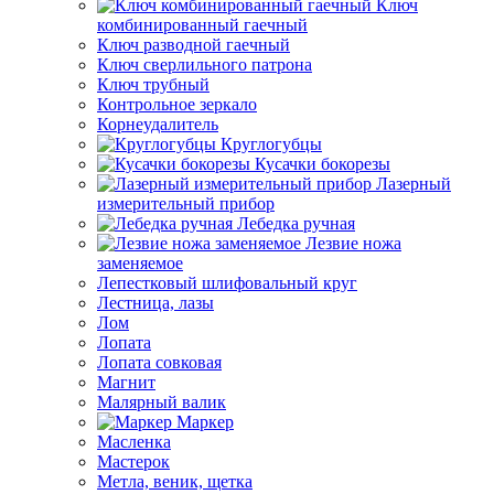
Ключ
комбинированный гаечный
Ключ разводной гаечный
Ключ сверлильного патрона
Ключ трубный
Контрольное зеркало
Корнеудалитель
Круглогубцы
Кусачки бокорезы
Лазерный
измерительный прибор
Лебедка ручная
Лезвие ножа
заменяемое
Лепестковый шлифовальный круг
Лестница, лазы
Лом
Лопата
Лопата совковая
Магнит
Малярный валик
Маркер
Масленка
Мастерок
Метла, веник, щетка