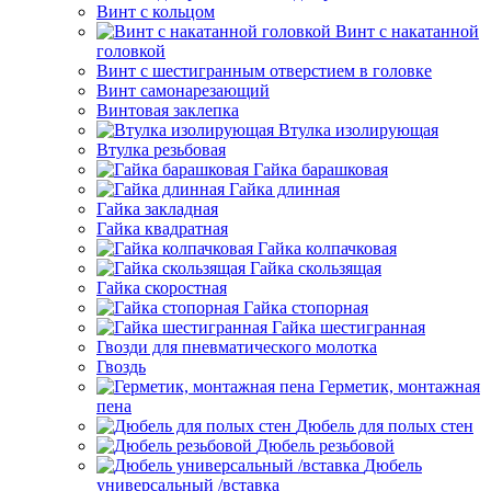
Винт с кольцом
Винт с накатанной
головкой
Винт с шестигранным отверстием в головке
Винт самонарезающий
Винтовая заклепка
Втулка изолирующая
Втулка резьбовая
Гайка барашковая
Гайка длинная
Гайка закладная
Гайка квадратная
Гайка колпачковая
Гайка скользящая
Гайка скоростная
Гайка стопорная
Гайка шестигранная
Гвозди для пневматического молотка
Гвоздь
Герметик, монтажная
пена
Дюбель для полых стен
Дюбель резьбовой
Дюбель
универсальный /вставка