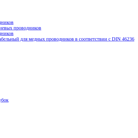
дников
иевых проводников
дников
бельный для медных проводников в соответствии с DIN 46236
убок