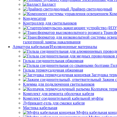
Балласт
Драйвер светодиодный
Ком
Конденсатор
Контроллер для светильников
Трансф
галогенной лампы накаливания
Арматура кабельная/Изоляционные материалы
Гильза соединительная обжимная
Гил
Гильза термоусадочная обжимная
Заглушка тер
Зажим с
Клемма для подключения светильников
Колпачок тер
Комплект для ремонта оболочки кабеля
Комплект соединительной кабельной муфты
Лубрикант-гель для смазки кабеля
Мастика кабельная
Муфта кабельная конц