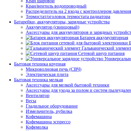
Кран шаровой
Кран/вентиль водопроводный
Распределитель на 2 входа с контроллером давления
Термостат/оголовок термостата радиатора
Батарейки, аккумуляторы, зарядные устройства
Аккумулятор (свинцовый)
Аксессуары для аккумуляторов и зарядных устройс
Батарея аккумуляторная
Гальванический элемен
Сетевой шнур питания
Универсально
Бытовая техника крупная
Микроволновая печь (СВЧ)
Электрическая плита
Бытовая техника мелкая
Аксессуары для мелкой бытовой техники
Аксессуары для ухода за полом и систем пылеудале
Вентилятор
Весы
Гладильное оборудование
Измельчитель, рубилка
Кофемашина
Кофемашина эспрессо
Кофемолка