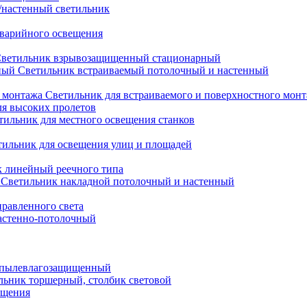
настенный светильник
варийного освещения
ветильник взрывозащищенный стационарный
Светильник встраиваемый потолочный и настенный
Светильник для встраиваемого и поверхностного мон
ля высоких пролетов
тильник для местного освещения станков
тильник для освещения улиц и площадей
 линейный реечного типа
Светильник накладной потолочный и настенный
равленного света
астенно-потолочный
 пылевлагозащищенный
льник торшерный, столбик световой
ещения