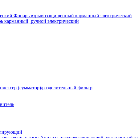
Фонарь взрывозащищенный карманный электрический
ь карманный, ручной электрический
плексер (сумматор)/разделительный фильтр
твитель
улирующий
Аппарат пускорегулирующий электронный дл