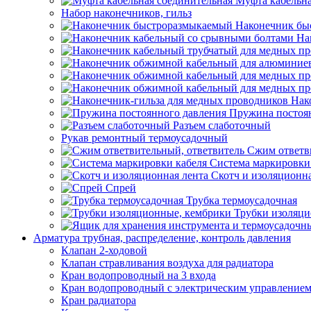
Муфта кабельна
Набор наконечников, гильз
Наконечник бы
На
Нак
Пружина постоя
Разъем слаботочный
Рукав ремонтный термоусадочный
Сжим ответв
Система маркировки
Скотч и изоляционна
Спрей
Трубка термоусадочная
Трубки изоляци
Арматура трубная, распределение, контроль давления
Клапан 2-ходовой
Клапан стравливания воздуха для радиатора
Кран водопроводный на 3 входа
Кран водопроводный с электрическим управление
Кран радиатора