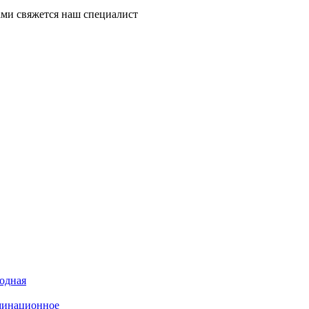
ми свяжется наш специалист
иодная
минационное