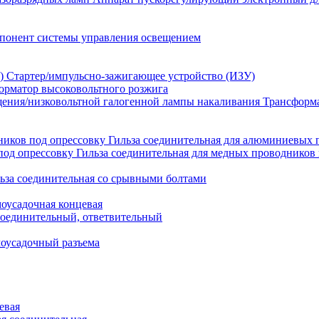
понент системы управления освещением
Стартер/импульсно-зажигающее устройство (ИЗУ)
орматор высоковольтного розжига
Трансформа
Гильза соединительная для алюминиевых 
Гильза соединительная для медных проводников 
ьза соединительная со срывными болтами
моусадочная концевая
оединительный, ответвительный
моусадочный разъема
евая