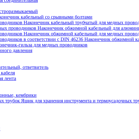
я соединительная
строразмыкаемый
конечник кабельный со срывными болтами
Наконечник кабельный трубчатый для медных прово
Наконечник обжимной кабельный для алюмин
Наконечник обжимной кабельный для медных прово
Наконечник обжимной ка
онечник-гильза для медных проводников
нного давления
ительный, ответвитель
 кабеля
я лента
онные, кембрики
Ящик для хранения инструмента и термоусадочных тр
м