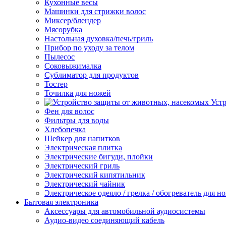
Кухонные весы
Машинки для стрижки волос
Миксер/блендер
Мясорубка
Настольная духовка/печь/гриль
Прибор по уходу за телом
Пылесос
Соковыжималка
Сублиматор для продуктов
Тостер
Точилка для ножей
Уст
Фен для волос
Фильтры для воды
Хлебопечка
Шейкер для напитков
Электрическая плитка
Электрические бигуди, плойки
Электрический гриль
Электрический кипятильник
Электрический чайник
Электрическое одеяло / грелка / обогреватель для но
Бытовая электроника
Аксессуары для автомобильной аудиосистемы
Аудио-видео соединяющий кабель