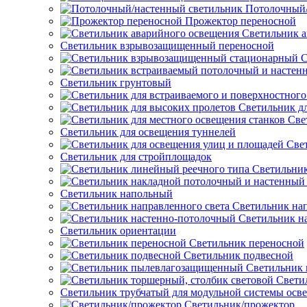
Потолочный/
Прожектор переносной
Светильник а
Светильник взрывозащищенный переносной
С
Светильник грунтовый
Светильник д
Све
Светильник для освещения туннелей
Све
Светильник для стройплощадок
Светильник
Светильник напольный
Светильник нап
Светильник н
Светильник ориентации
Светильник переносной
Светильник подвесной
Светильник
Свети
Светильник трубчатый для модульной системы осв
Светильник/прожектор