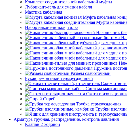
Комплект соединительной кабельной муфты
Лубрикант-гель для смазки кабеля
Мастика кабельная
Муфта кабельная конц
Муфта кабельна
Набор наконечников, гильз
Наконечник бы
На
Нак
Пружина постоя
Разъем слаботочный
Рукав ремонтный термоусадочный
Сжим ответв
Система маркировки
Скотч и изоляционна
Спрей
Трубка термоусадочная
Трубки изоляци
Арматура трубная, распределение, контроль давления
Клапан 2-ходовой