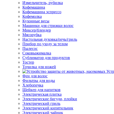
Измельчитель, рубилка
Кофемашина
Кофемашина эспрессо
Кофемолка
Кухонные весы
Машинки для стрижки волос
Миксер/блендер
Мясорубка
Настольная духовка/печь/гриль
Прибор по уходу за телом
Пылесос
Соковыжималка
Сублиматор для продуктов
Тостер
Точилка для ножей
Уст
Фен для волос
Фильтры для воды
Хлебопечка
Шейкер для напитков
Электрическая плитка
Электрические бигуди, плойки
Электрический гриль
Электрический кипятильник
Электрический чайник