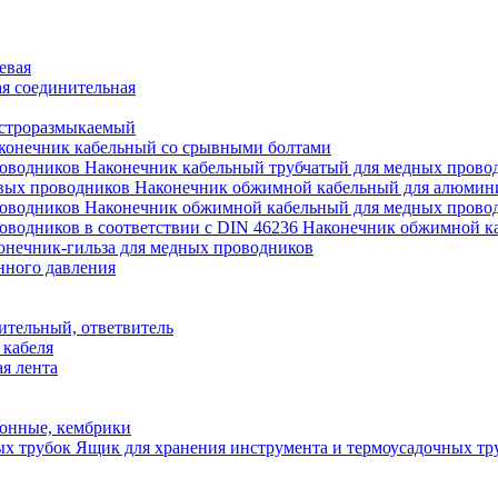
евая
я соединительная
строразмыкаемый
конечник кабельный со срывными болтами
Наконечник кабельный трубчатый для медных прово
Наконечник обжимной кабельный для алюмин
Наконечник обжимной кабельный для медных прово
Наконечник обжимной ка
онечник-гильза для медных проводников
нного давления
ительный, ответвитель
 кабеля
я лента
онные, кембрики
Ящик для хранения инструмента и термоусадочных тр