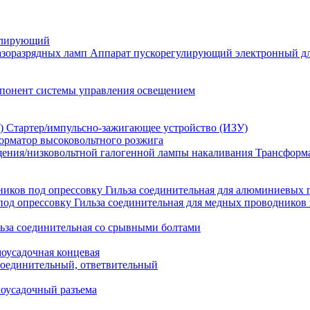
улирующий
Аппарат пускорегулирующий электронный дл
понент системы управления освещением
Стартер/импульсно-зажигающее устройство (ИЗУ)
орматор высоковольтного розжига
Трансформа
Гильза соединительная для алюминиевых 
Гильза соединительная для медных проводников 
ьза соединительная со срывными болтами
моусадочная концевая
оединительный, ответвительный
моусадочный разъема