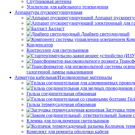
Спутниковая антенна
Усилители для кабельного телевидения
Аппаратура пускорегулирующая
Аппарат пускорег
Балласт
Драйвер светодиодный
Ком
Конденсатор
Контроллер для светильников
Трансф
галогенной лампы накаливания
Арматура кабельная/Изоляционные материалы
Гильза соединительная обжимная
Гил
Гильза термоусадочная обжимная
Заглушка тер
Зажим с
Клемма для подключения светильников
Колпачок тер
Комплект для ремонта оболочки кабеля