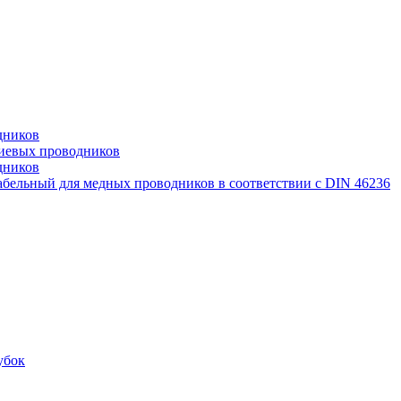
дников
иевых проводников
дников
бельный для медных проводников в соответствии с DIN 46236
убок