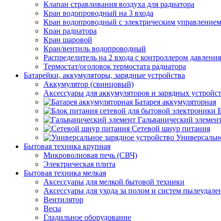
Клапан стравливания воздуха для радиатора
Кран водопроводный на 3 входа
Кран водопроводный с электрическим управление
Кран радиатора
Кран шаровой
Кран/вентиль водопроводный
Распределитель на 2 входа с контроллером давления
Термостат/оголовок термостата радиатора
Батарейки, аккумуляторы, зарядные устройства
Аккумулятор (свинцовый)
Аксессуары для аккумуляторов и зарядных устройс
Батарея аккумуляторная
Гальванический элемен
Сетевой шнур питания
Универсально
Бытовая техника крупная
Микроволновая печь (СВЧ)
Электрическая плита
Бытовая техника мелкая
Аксессуары для мелкой бытовой техники
Аксессуары для ухода за полом и систем пылеудале
Вентилятор
Весы
Гладильное оборудование