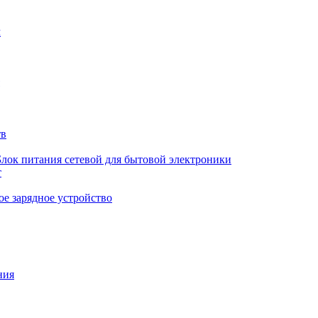
м
тв
Блок питания сетевой для бытовой электроники
т
е зарядное устройство
ния