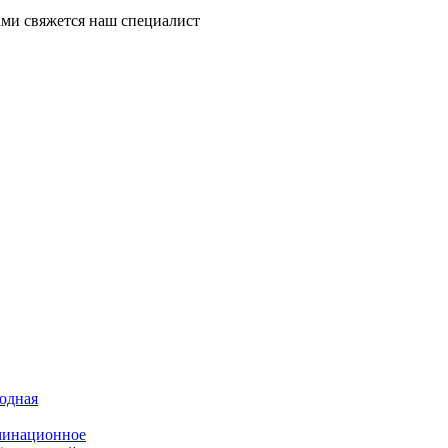
ми свяжется наш специалист
иодная
минационное