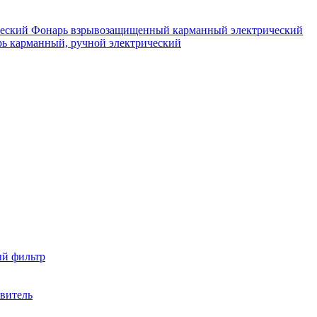
Фонарь взрывозащищенный карманный электрический
ь карманный, ручной электрический
ый фильтр
твитель