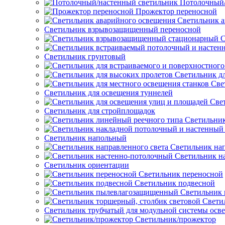
Потолочный/
Прожектор переносной
Светильник а
Светильник взрывозащищенный переносной
С
Светильник грунтовый
Светильник д
Све
Светильник для освещения туннелей
Све
Светильник для стройплощадок
Светильник
Светильник напольный
Светильник нап
Светильник н
Светильник ориентации
Светильник переносной
Светильник подвесной
Светильник
Свети
Светильник трубчатый для модульной системы осв
Светильник/прожектор