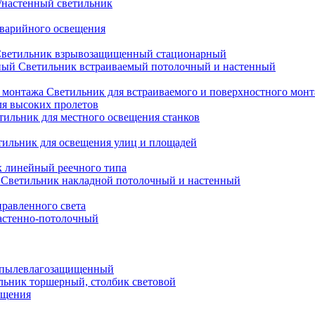
настенный светильник
варийного освещения
ветильник взрывозащищенный стационарный
Светильник встраиваемый потолочный и настенный
Светильник для встраиваемого и поверхностного мон
ля высоких пролетов
тильник для местного освещения станков
тильник для освещения улиц и площадей
 линейный реечного типа
Светильник накладной потолочный и настенный
равленного света
астенно-потолочный
 пылевлагозащищенный
льник торшерный, столбик световой
ещения