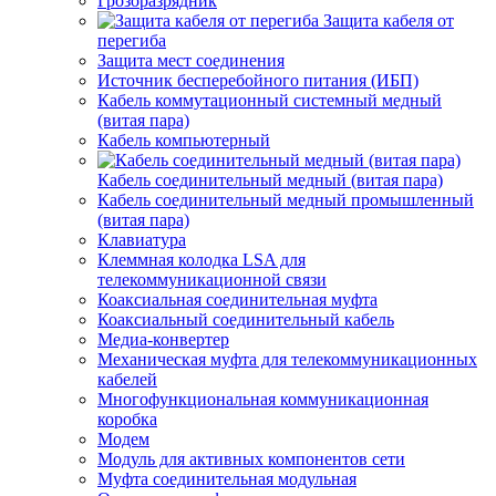
Грозоразрядник
Защита кабеля от
перегиба
Защита мест соединения
Источник бесперебойного питания (ИБП)
Кабель коммутационный системный медный
(витая пара)
Кабель компьютерный
Кабель соединительный медный (витая пара)
Кабель соединительный медный промышленный
(витая пара)
Клавиатура
Клеммная колодка LSA для
телекоммуникационной связи
Коаксиальная соединительная муфта
Коаксиальный соединительный кабель
Медиа-конвертер
Механическая муфта для телекоммуникационных
кабелей
Многофункциональная коммуникационная
коробка
Модем
Модуль для активных компонентов сети
Муфта соединительная модульная