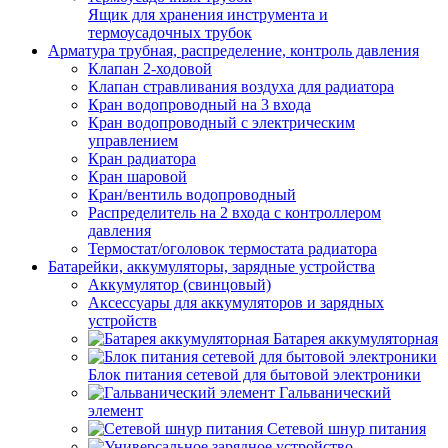
Ящик для хранения инструмента и
термоусадочных трубок
Арматура трубная, распределение, контроль давления
Клапан 2-ходовой
Клапан стравливания воздуха для радиатора
Кран водопроводный на 3 входа
Кран водопроводный с электрическим
управлением
Кран радиатора
Кран шаровой
Кран/вентиль водопроводный
Распределитель на 2 входа с контроллером
давления
Термостат/оголовок термостата радиатора
Батарейки, аккумуляторы, зарядные устройства
Аккумулятор (свинцовый)
Аксессуары для аккумуляторов и зарядных
устройств
Батарея аккумуляторная
Блок питания сетевой для бытовой электроники
Гальванический
элемент
Сетевой шнур питания