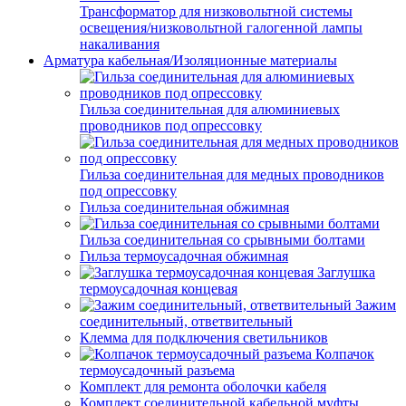
Трансформатор для низковольтной системы
освещения/низковольтной галогенной лампы
накаливания
Арматура кабельная/Изоляционные материалы
Гильза соединительная для алюминиевых
проводников под опрессовку
Гильза соединительная для медных проводников
под опрессовку
Гильза соединительная обжимная
Гильза соединительная со срывными болтами
Гильза термоусадочная обжимная
Заглушка
термоусадочная концевая
Зажим
соединительный, ответвительный
Клемма для подключения светильников
Колпачок
термоусадочный разъема
Комплект для ремонта оболочки кабеля
Комплект соединительной кабельной муфты