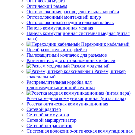
Оптическая муфта
Оптический разъем
Оптоволоконная распределительная коробка
Оптоволоконный монтажный шнур
Оптоволоконный соединительный кабель
Панель коммутационная медная
Панель коммутационная системная медная (витая
пара)
Переходник кабельный
Преобразователь интерфейса
Пылезащитный колпачок для разъемов
Разветвитель для оптоволоконных кабелей
Разъем модульный
Разъем, штекер
коаксиальный
Распределительная коробка для
телекоммуникационной техники
Розетка медная коммуникационная (витая пара)
Розетка оптическая коммуникационная
Сетевой адаптер
Сетевой коммутатор
Сетевой маршрутизатор
Сетевой ретранслятор
Системная волоконно-оптическая коммутационная