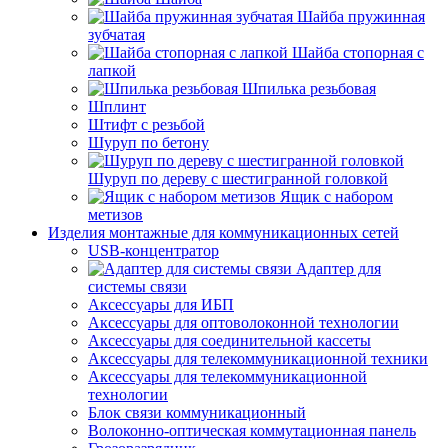
Шайба пружинная
зубчатая
Шайба стопорная с
лапкой
Шпилька резьбовая
Шплинт
Штифт с резьбой
Шуруп по бетону
Шуруп по дереву с шестигранной головкой
Ящик с набором
метизов
Изделия монтажные для коммуникационных сетей
USB-концентратор
Адаптер для
системы связи
Аксессуары для ИБП
Аксессуары для оптоволоконной технологии
Аксессуары для соединительной кассеты
Аксессуары для телекоммуникационной техники
Аксессуары для телекоммуникационной
технологии
Блок связи коммуникационный
Волоконно-оптическая коммутационная панель