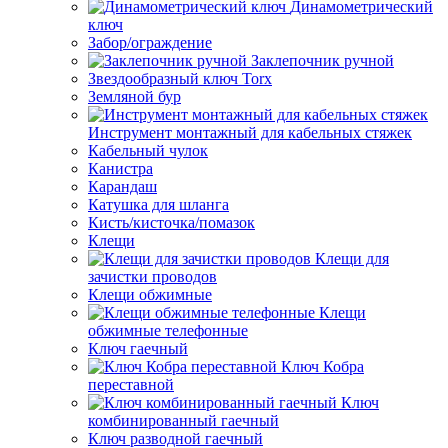
Динамометрический
ключ
Забор/ограждение
Заклепочник ручной
Звездообразный ключ Torx
Земляной бур
Инструмент монтажный для кабельных стяжек
Кабельный чулок
Канистра
Карандаш
Катушка для шланга
Кисть/кисточка/помазок
Клещи
Клещи для
зачистки проводов
Клещи обжимные
Клещи
обжимные телефонные
Ключ гаечный
Ключ Кобра
переставной
Ключ
комбинированный гаечный
Ключ разводной гаечный