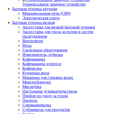
Универсальное зарядное устройство
Бытовая техника крупная
Микроволновая печь (СВЧ)
Электрическая плита
Бытовая техника мелкая
Аксессуары для мелкой бытовой техники
Аксессуары для ухода за полом и систем
пылеудаления
Вентилятор
Весы
Гладильное оборудование
Измельчитель, рубилка
Кофемашина
Кофемашина эспрессо
Кофемолка
Кухонные весы
Машинки для стрижки волос
Миксер/блендер
Мясорубка
Настольная духовка/печь/гриль
Прибор по уходу за телом
Пылесос
Соковыжималка
Сублиматор для продуктов