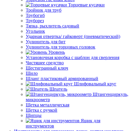
Торцевые кусачки
Тройник для труб
Трубогиб
Труборез
Тяпка, рыхлитель садовый
Угольник
Ударная отвертка/ гайковерт (пневматический)
Удлинитель для бит
Удлинитель для торцовых головок
Уровень
Установочная коробка с шаблон для сверления
Чистящее средство
Шестигранный ключ
Шило
Шланг пластиковый армированный
Шлифовальный круг
Шпатель
Штангенциркуль,
микроометр
Щетка металлическая
Щетка с ручкой
Щипцы
Ящик для
инструментов