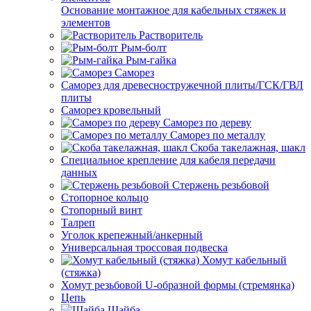
Основание монтажное для кабельных стяжек и
элементов
Растворитель
Рым-болт
Рым-гайка
Саморез
Саморез для древесностружечной плиты/ГСК/ГВЛ
плиты
Саморез кровельный
Саморез по дереву
Саморез по металлу
Скоба такелажная, шакл
Специальное крепление для кабеля передачи
данных
Стержень резьбовой
Стопорное кольцо
Стопорный винт
Талреп
Уголок крепежный/анкерный
Универсальная троссовая подвеска
Хомут кабельный
(стяжка)
Хомут резьбовой U-образной формы (стремянка)
Цепь
Шайба