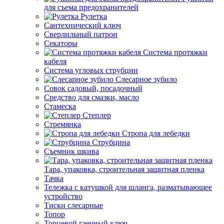
для съема предохранителей
Рулетка
Сантехнический ключ
Сверлильный патрон
Секаторы
Система протяжки
кабеля
Система угловых струбцин
Слесарное зубило
Совок садовый, посадочный
Средство для смазки, масло
Стамеска
Степлер
Стремянка
Стропа для лебедки
Струбцина
Съемник шкива
Тара, упаковка, строительная защитная пленка
Тачка
Тележка с катушкой для шланга, разматывающее
устройство
Тиски слесарные
Топор
Торцевой гаечный ключ