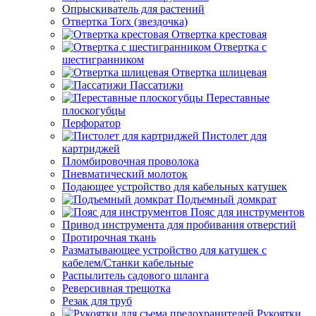
Опрыскиватель для растений
Отвертка Torx (звездочка)
Отвертка крестовая
Отвертка с
шестигранником
Отвертка шлицевая
Пассатижи
Переставные
плоскогубцы
Перфоратор
Пистолет для
картриджей
Пломбировочная проволока
Пневматический молоток
Подающее устройство для кабельных катушек
Подъемный домкрат
Пояс для инструментов
Привод инструмента для пробивания отверстий
Протирочная ткань
Разматывающее устройство для катушек с
кабелем/Станки кабельные
Распылитель садового шланга
Реверсивная трещотка
Резак для труб
Рукоятки