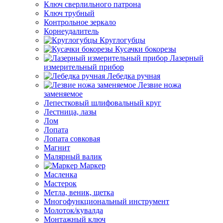
Ключ сверлильного патрона
Ключ трубный
Контрольное зеркало
Корнеудалитель
Круглогубцы
Кусачки бокорезы
Лазерный
измерительный прибор
Лебедка ручная
Лезвие ножа
заменяемое
Лепестковый шлифовальный круг
Лестница, лазы
Лом
Лопата
Лопата совковая
Магнит
Малярный валик
Маркер
Масленка
Мастерок
Метла, веник, щетка
Многофункциональный инструмент
Молоток/кувалда
Монтажный ключ