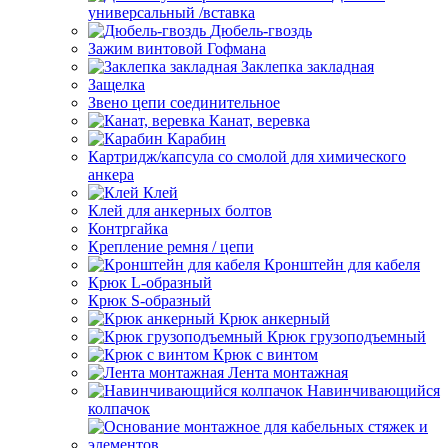
универсальный /вставка
Дюбель-гвоздь
Зажим винтовой Гофмана
Заклепка закладная
Защелка
Звено цепи соединительное
Канат, веревка
Карабин
Картридж/капсула со смолой для химического
анкера
Клей
Клей для анкерных болтов
Контргайка
Крепление ремня / цепи
Кронштейн для кабеля
Крюк L-образный
Крюк S-образный
Крюк анкерный
Крюк грузоподъемный
Крюк с винтом
Лента монтажная
Навинчивающийся
колпачок