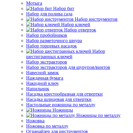
Мотыга
Набор бит
Набор для полива сада
Набор инструментов
Набор ключей
Набор отверток
Набор пробойников
Набор разметочного шнура
Набор торцевых насадок
Набор
шестигранных ключей
Набор экстракторов
Набор экстракторов для шурупов/винтов
Навесной замок
Наждачная бумага
Накидной ключ
Напильник
Насадка крестообразная для отвертки
Насадка шлицевая для отвертки
Настольные ножницы по металлу
Ножницы
Ножницы по металлу
Ножовка
Ножовка по металлу
Огранайзер для инструментов