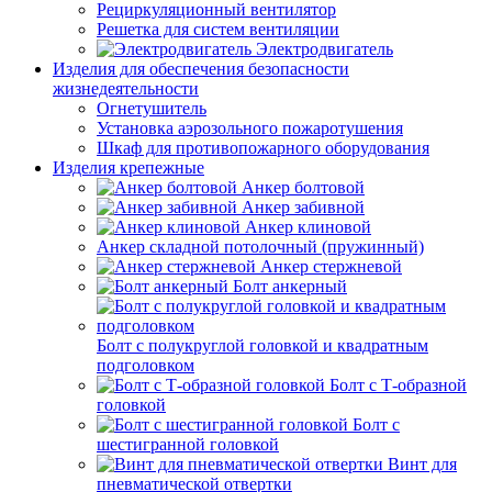
Рециркуляционный вентилятор
Решетка для систем вентиляции
Электродвигатель
Изделия для обеспечения безопасности
жизнедеятельности
Огнетушитель
Установка аэрозольного пожаротушения
Шкаф для противопожарного оборудования
Изделия крепежные
Анкер болтовой
Анкер забивной
Анкер клиновой
Анкер складной потолочный (пружинный)
Анкер стержневой
Болт анкерный
Болт с полукруглой головкой и квадратным
подголовком
Болт с Т-образной
головкой
Болт с
шестигранной головкой
Винт для
пневматической отвертки