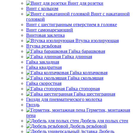
Винт для розетки
Винт с кольцом
Винт с накатанной
головкой
Винт с шестигранным отверстием в головке
Винт самонарезающий
Винтовая заклепка
Втулка изолирующая
Втулка резьбовая
Гайка барашковая
Гайка длинная
Гайка закладная
Гайка квадратная
Гайка колпачковая
Гайка скользящая
Гайка скоростная
Гайка стопорная
Гайка шестигранная
Гвозди для пневматического молотка
Гвоздь
Герметик, монтажная
пена
Дюбель для полых стен
Дюбель резьбовой
Дюбель