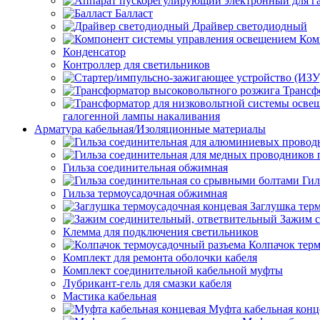
Балласт
Драйвер светодиодный
Ком
Конденсатор
Контроллер для светильников
Трансф
галогенной лампы накаливания
Арматура кабельная/Изоляционные материалы
Гильза соединительная обжимная
Гил
Гильза термоусадочная обжимная
Заглушка тер
Зажим с
Клемма для подключения светильников
Колпачок тер
Комплект для ремонта оболочки кабеля
Комплект соединительной кабельной муфты
Лубрикант-гель для смазки кабеля
Мастика кабельная
Муфта кабельная конц