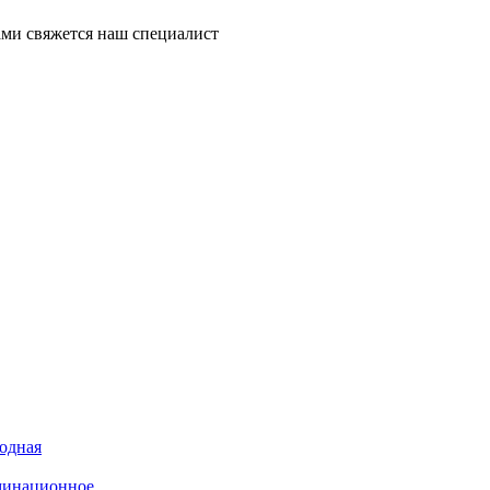
ми свяжется наш специалист
иодная
минационное