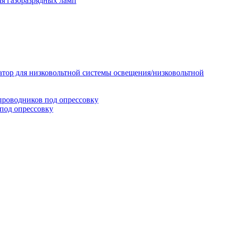
я газоразрядных ламп
тор для низковольтной системы освещения/низковольтной
проводников под опрессовку
под опрессовку