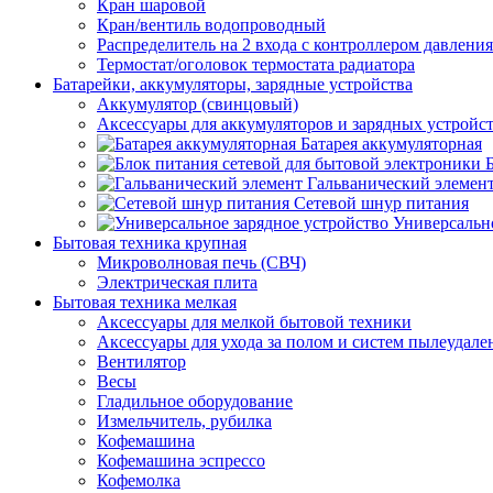
Кран шаровой
Кран/вентиль водопроводный
Распределитель на 2 входа с контроллером давления
Термостат/оголовок термостата радиатора
Батарейки, аккумуляторы, зарядные устройства
Аккумулятор (свинцовый)
Аксессуары для аккумуляторов и зарядных устройс
Батарея аккумуляторная
Гальванический элемен
Сетевой шнур питания
Универсально
Бытовая техника крупная
Микроволновая печь (СВЧ)
Электрическая плита
Бытовая техника мелкая
Аксессуары для мелкой бытовой техники
Аксессуары для ухода за полом и систем пылеудале
Вентилятор
Весы
Гладильное оборудование
Измельчитель, рубилка
Кофемашина
Кофемашина эспрессо
Кофемолка