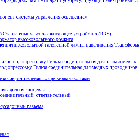
Аппарат пускорегулирующий электронный дл
понент системы управления освещением
Стартер/импульсно-зажигающее устройство (ИЗУ)
орматор высоковольтного розжига
Трансформа
Гильза соединительная для алюминиевых 
Гильза соединительная для медных проводников 
ьза соединительная со срывными болтами
моусадочная концевая
оединительный, ответвительный
моусадочный разъема
евая