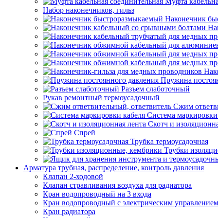
Муфта кабельна
Набор наконечников, гильз
Наконечник бы
На
Нак
Пружина постоя
Разъем слаботочный
Рукав ремонтный термоусадочный
Сжим ответв
Система маркировки
Скотч и изоляционна
Спрей
Трубка термоусадочная
Трубки изоляци
Арматура трубная, распределение, контроль давления
Клапан 2-ходовой
Клапан стравливания воздуха для радиатора
Кран водопроводный на 3 входа
Кран водопроводный с электрическим управление
Кран радиатора