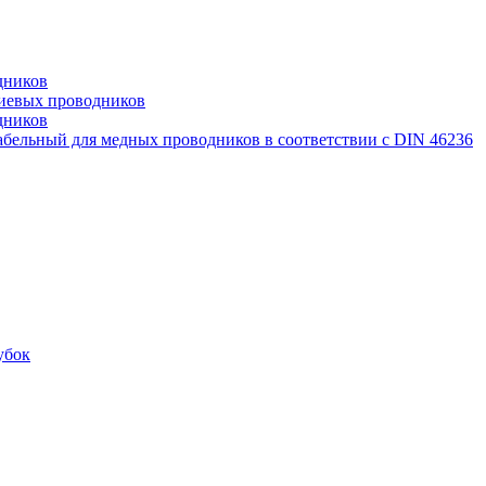
дников
иевых проводников
дников
бельный для медных проводников в соответствии с DIN 46236
убок