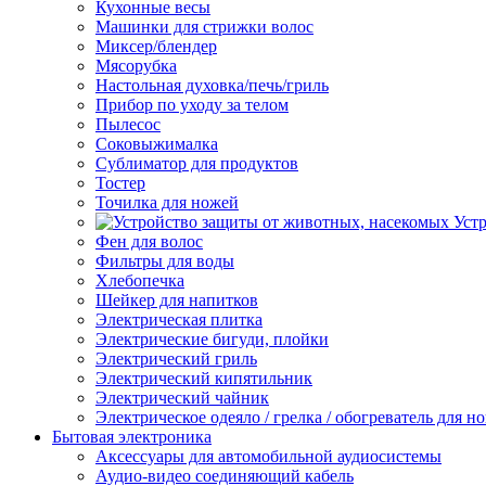
Кухонные весы
Машинки для стрижки волос
Миксер/блендер
Мясорубка
Настольная духовка/печь/гриль
Прибор по уходу за телом
Пылесос
Соковыжималка
Сублиматор для продуктов
Тостер
Точилка для ножей
Уст
Фен для волос
Фильтры для воды
Хлебопечка
Шейкер для напитков
Электрическая плитка
Электрические бигуди, плойки
Электрический гриль
Электрический кипятильник
Электрический чайник
Электрическое одеяло / грелка / обогреватель для но
Бытовая электроника
Аксессуары для автомобильной аудиосистемы
Аудио-видео соединяющий кабель