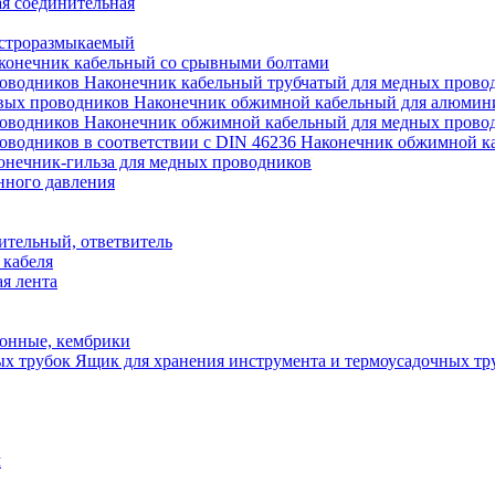
я соединительная
строразмыкаемый
конечник кабельный со срывными болтами
Наконечник кабельный трубчатый для медных прово
Наконечник обжимной кабельный для алюмин
Наконечник обжимной кабельный для медных прово
Наконечник обжимной ка
онечник-гильза для медных проводников
нного давления
ительный, ответвитель
 кабеля
я лента
онные, кембрики
Ящик для хранения инструмента и термоусадочных тр
м