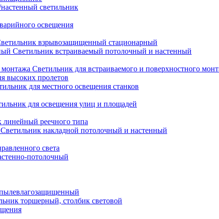
настенный светильник
варийного освещения
ветильник взрывозащищенный стационарный
Светильник встраиваемый потолочный и настенный
Светильник для встраиваемого и поверхностного мон
ля высоких пролетов
тильник для местного освещения станков
тильник для освещения улиц и площадей
 линейный реечного типа
Светильник накладной потолочный и настенный
равленного света
астенно-потолочный
 пылевлагозащищенный
льник торшерный, столбик световой
ещения