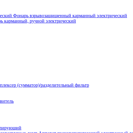
Фонарь взрывозащищенный карманный электрический
ь карманный, ручной электрический
плексер (сумматор)/разделительный фильтр
твитель
улирующий