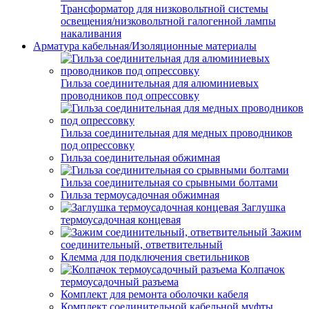
Трансформатор для низковольтной системы
освещения/низковольтной галогенной лампы
накаливания
Арматура кабельная/Изоляционные материалы
Гильза соединительная для алюминиевых
проводников под опрессовку
Гильза соединительная для медных проводников
под опрессовку
Гильза соединительная обжимная
Гильза соединительная со срывными болтами
Гильза термоусадочная обжимная
Заглушка
термоусадочная концевая
Зажим
соединительный, ответвительный
Клемма для подключения светильников
Колпачок
термоусадочный разъема
Комплект для ремонта оболочки кабеля
Комплект соединительной кабельной муфты