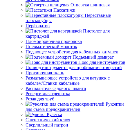
Отвертка шлицевая
Пассатижи
Переставные
плоскогубцы
Перфоратор
Пистолет для
картриджей
Пломбировочная проволока
Пневматический молоток
Подающее устройство для кабельных катушек
Подъемный домкрат
Пояс для инструментов
Привод инструмента для пробивания отверстий
Протирочная ткань
Разматывающее устройство для катушек с
кабелем/Станки кабельные
Распылитель садового шланга
Реверсивная трещотка
Резак для труб
Рукоятки
для съема предохранителей
Рулетка
Сантехнический ключ
Сверлильный патрон