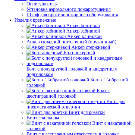
Огнетушитель
Установка аэрозольного пожаротушения
Шкаф для противопожарного оборудования
Изделия крепежные
Анкер болтовой
Анкер забивной
Анкер клиновой
Анкер складной потолочный (пружинный)
Анкер стержневой
Болт анкерный
Болт с полукруглой головкой и квадратным
подголовком
Болт с Т-образной
головкой
Болт с
шестигранной головкой
Винт для
пневматической отвертки
Винт для розетки
Винт с кольцом
Винт с накатанной
головкой
Винт с шестигранным отверстием в головке