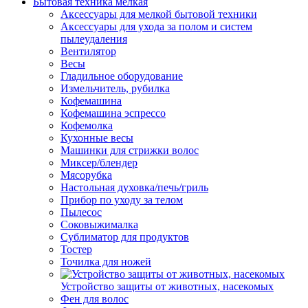
Бытовая техника мелкая
Аксессуары для мелкой бытовой техники
Аксессуары для ухода за полом и систем
пылеудаления
Вентилятор
Весы
Гладильное оборудование
Измельчитель, рубилка
Кофемашина
Кофемашина эспрессо
Кофемолка
Кухонные весы
Машинки для стрижки волос
Миксер/блендер
Мясорубка
Настольная духовка/печь/гриль
Прибор по уходу за телом
Пылесос
Соковыжималка
Сублиматор для продуктов
Тостер
Точилка для ножей
Устройство защиты от животных, насекомых
Фен для волос