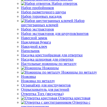
Набор отверток
Набор пробойников
Набор разметочного шнура
Набор торцевых насадок
Набор
шестигранных ключей
Набор экстракторов
Набор экстракторов для шурупов/винтов
Навесной замок
Наждачная бумага
Накидной ключ
Напильник
Насадка крестообразная для отвертки
Насадка шлицевая для отвертки
Настольные ножницы по металлу
Ножницы
Ножницы по металлу
Ножовка
Ножовка по металлу
Огранайзер для инструментов
Опрыскиватель для растений
Отвертка Torx (звездочка)
Отвертка крестовая
Отвертка с
шестигранником