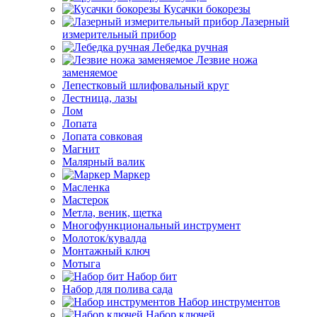
Кусачки бокорезы
Лазерный
измерительный прибор
Лебедка ручная
Лезвие ножа
заменяемое
Лепестковый шлифовальный круг
Лестница, лазы
Лом
Лопата
Лопата совковая
Магнит
Малярный валик
Маркер
Масленка
Мастерок
Метла, веник, щетка
Многофункциональный инструмент
Молоток/кувалда
Монтажный ключ
Мотыга
Набор бит
Набор для полива сада
Набор инструментов
Набор ключей