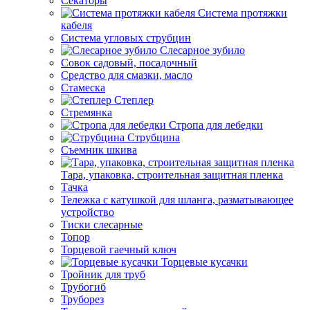
Секаторы
Система протяжки
кабеля
Система угловых струбцин
Слесарное зубило
Совок садовый, посадочный
Средство для смазки, масло
Стамеска
Степлер
Стремянка
Стропа для лебедки
Струбцина
Съемник шкива
Тара, упаковка, строительная защитная пленка
Тачка
Тележка с катушкой для шланга, разматывающее
устройство
Тиски слесарные
Топор
Торцевой гаечный ключ
Торцевые кусачки
Тройник для труб
Трубогиб
Труборез