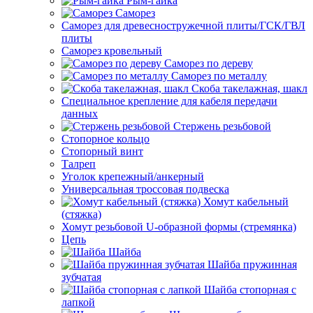
Рым-гайка
Саморез
Саморез для древесностружечной плиты/ГСК/ГВЛ
плиты
Саморез кровельный
Саморез по дереву
Саморез по металлу
Скоба такелажная, шакл
Специальное крепление для кабеля передачи
данных
Стержень резьбовой
Стопорное кольцо
Стопорный винт
Талреп
Уголок крепежный/анкерный
Универсальная троссовая подвеска
Хомут кабельный
(стяжка)
Хомут резьбовой U-образной формы (стремянка)
Цепь
Шайба
Шайба пружинная
зубчатая
Шайба стопорная с
лапкой