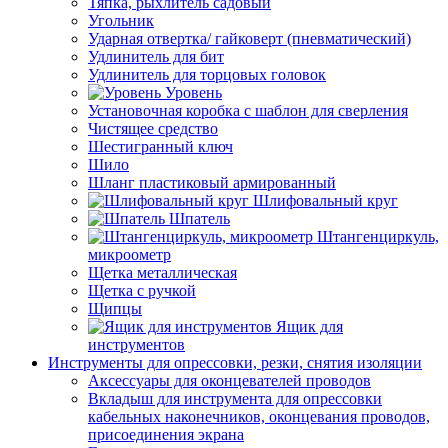
Тяпка, рыхлитель садовый
Угольник
Ударная отвертка/ гайковерт (пневматический)
Удлинитель для бит
Удлинитель для торцовых головок
Уровень
Установочная коробка с шаблон для сверления
Чистящее средство
Шестигранный ключ
Шило
Шланг пластиковый армированный
Шлифовальный круг
Шпатель
Штангенциркуль,
микроометр
Щетка металлическая
Щетка с ручкой
Щипцы
Ящик для
инструментов
Инструменты для опрессовки, резки, снятия изоляции
Аксессуары для оконцевателей проводов
Вкладыш для инструмента для опрессовки
кабельных наконечников, оконцевания проводов,
присоединения экрана