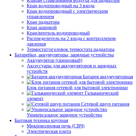
Клапан стравливания воздуха для радиатора
Кран водопроводный на 3 входа
Кран водопроводный с электрическим
управлением
Кран радиатора
Кран шаровой
Кран/вентиль водопроводный
Распределитель на 2 входа с контроллером
давления
Термостат/оголовок термостата радиатора
Батарейки, аккумуляторы, зарядные устройства
Аккумулятор (свинцовый)
Аксессуары для аккумуляторов и зарядных
устройств
Батарея аккумуляторная
Блок питания сетевой для бытовой электроники
Гальванический
элемент
Сетевой шнур питания
Универсальное зарядное устройство
Бытовая техника крупная
Микроволновая печь (СВЧ)
Электрическая плита