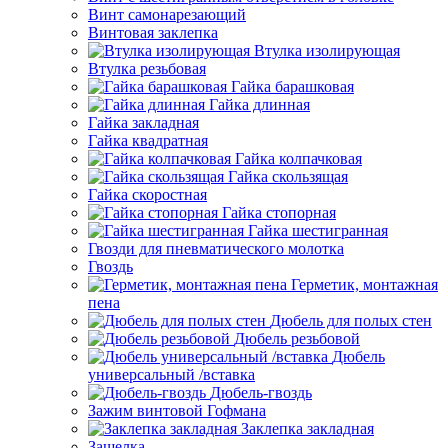
Винт самонарезающий
Винтовая заклепка
Втулка изолирующая
Втулка резьбовая
Гайка барашковая
Гайка длинная
Гайка закладная
Гайка квадратная
Гайка колпачковая
Гайка скользящая
Гайка скоростная
Гайка стопорная
Гайка шестигранная
Гвозди для пневматического молотка
Гвоздь
Герметик, монтажная
пена
Дюбель для полых стен
Дюбель резьбовой
Дюбель
универсальный /вставка
Дюбель-гвоздь
Зажим винтовой Гофмана
Заклепка закладная
Защелка