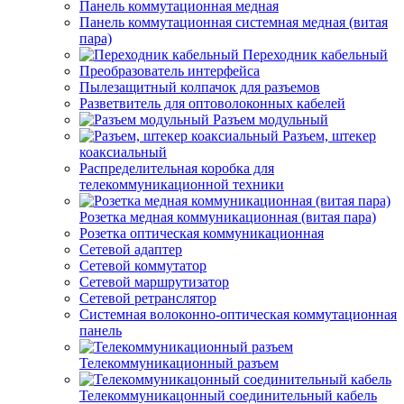
Панель коммутационная медная
Панель коммутационная системная медная (витая
пара)
Переходник кабельный
Преобразователь интерфейса
Пылезащитный колпачок для разъемов
Разветвитель для оптоволоконных кабелей
Разъем модульный
Разъем, штекер
коаксиальный
Распределительная коробка для
телекоммуникационной техники
Розетка медная коммуникационная (витая пара)
Розетка оптическая коммуникационная
Сетевой адаптер
Сетевой коммутатор
Сетевой маршрутизатор
Сетевой ретранслятор
Системная волоконно-оптическая коммутационная
панель
Телекоммуникационный разъем
Телекоммуникацонный соединительный кабель