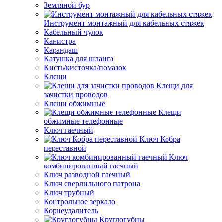
Земляной бур
Инструмент монтажный для кабельных стяжек
Кабельный чулок
Канистра
Карандаш
Катушка для шланга
Кисть/кисточка/помазок
Клещи
Клещи для
зачистки проводов
Клещи обжимные
Клещи
обжимные телефонные
Ключ гаечный
Ключ Кобра
переставной
Ключ
комбинированный гаечный
Ключ разводной гаечный
Ключ сверлильного патрона
Ключ трубный
Контрольное зеркало
Корнеудалитель
Круглогубцы