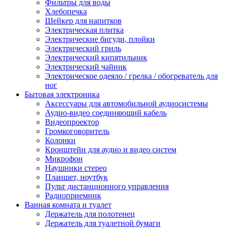
Фильтры для воды
Хлебопечка
Шейкер для напитков
Электрическая плитка
Электрические бигуди, плойки
Электрический гриль
Электрический кипятильник
Электрический чайник
Электрическое одеяло / грелка / обогреватель для
ног
Бытовая электроника
Аксессуары для автомобильной аудиосистемы
Аудио-видео соединяющий кабель
Видеопроектор
Громкоговоритель
Колонки
Кронштейн для аудио и видео систем
Микрофон
Наушники стерео
Планшет, ноутбук
Пульт дистанционного управления
Радиоприемник
Ванная комната и туалет
Держатель для полотенец
Держатель для туалетной бумаги