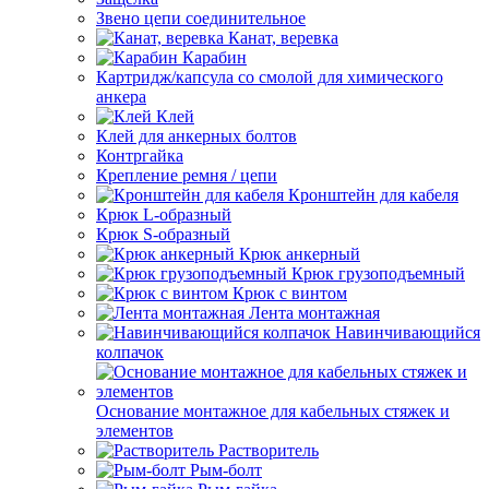
Звено цепи соединительное
Канат, веревка
Карабин
Картридж/капсула со смолой для химического
анкера
Клей
Клей для анкерных болтов
Контргайка
Крепление ремня / цепи
Кронштейн для кабеля
Крюк L-образный
Крюк S-образный
Крюк анкерный
Крюк грузоподъемный
Крюк с винтом
Лента монтажная
Навинчивающийся
колпачок
Основание монтажное для кабельных стяжек и
элементов
Растворитель
Рым-болт