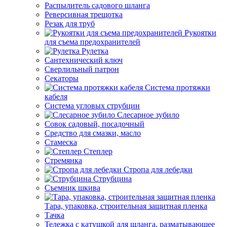
Распылитель садового шланга
Реверсивная трещотка
Резак для труб
Рукоятки
для съема предохранителей
Рулетка
Сантехнический ключ
Сверлильный патрон
Секаторы
Система протяжки
кабеля
Система угловых струбцин
Слесарное зубило
Совок садовый, посадочный
Средство для смазки, масло
Стамеска
Степлер
Стремянка
Стропа для лебедки
Струбцина
Съемник шкива
Тара, упаковка, строительная защитная пленка
Тачка
Тележка с катушкой для шланга, разматывающее