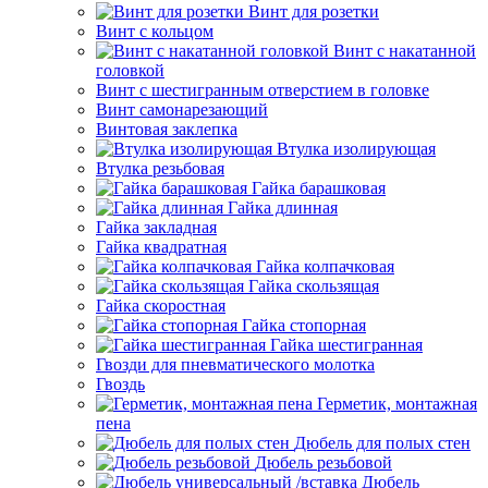
Винт для розетки
Винт с кольцом
Винт с накатанной
головкой
Винт с шестигранным отверстием в головке
Винт самонарезающий
Винтовая заклепка
Втулка изолирующая
Втулка резьбовая
Гайка барашковая
Гайка длинная
Гайка закладная
Гайка квадратная
Гайка колпачковая
Гайка скользящая
Гайка скоростная
Гайка стопорная
Гайка шестигранная
Гвозди для пневматического молотка
Гвоздь
Герметик, монтажная
пена
Дюбель для полых стен
Дюбель резьбовой
Дюбель