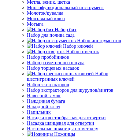
Метла, веник, щетка
Многофункциональный инструмент
Молоток/кувалда
Монтажный ключ
Мотыга
Набор бит
Набор для полива сада
Набор инструментов
Набор ключей
Набор отверток
Набор пробойников
Набор разметочного шнура
Набор торцевых насадок
Набор
шестигранных ключей
Набор экстракторов
Набор экстракторов для шурупов/винтов
Навесной замок
Наждачная бумага
Накидной ключ
Напильник
Насадка крестообразная для отвертки
Насадка шлицевая для отвертки
Настольные ножницы по металлу
Ножницы