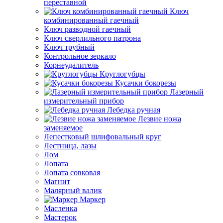
переставной
Ключ
комбинированный гаечный
Ключ разводной гаечный
Ключ сверлильного патрона
Ключ трубный
Контрольное зеркало
Корнеудалитель
Круглогубцы
Кусачки бокорезы
Лазерный
измерительный прибор
Лебедка ручная
Лезвие ножа
заменяемое
Лепестковый шлифовальный круг
Лестница, лазы
Лом
Лопата
Лопата совковая
Магнит
Малярный валик
Маркер
Масленка
Мастерок