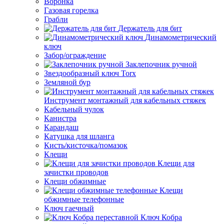
Воронка
Газовая горелка
Грабли
Держатель для бит
Динамометрический
ключ
Забор/ограждение
Заклепочник ручной
Звездообразный ключ Torx
Земляной бур
Инструмент монтажный для кабельных стяжек
Кабельный чулок
Канистра
Карандаш
Катушка для шланга
Кисть/кисточка/помазок
Клещи
Клещи для
зачистки проводов
Клещи обжимные
Клещи
обжимные телефонные
Ключ гаечный
Ключ Кобра