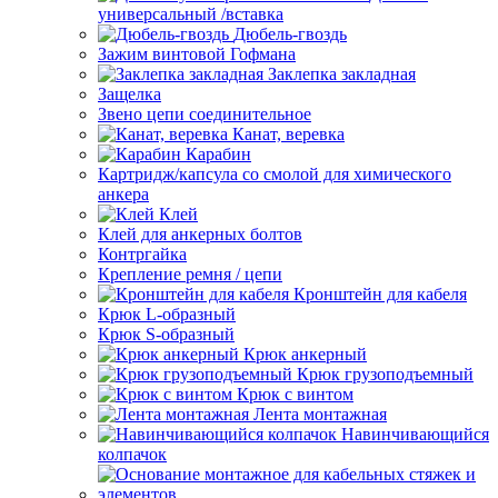
универсальный /вставка
Дюбель-гвоздь
Зажим винтовой Гофмана
Заклепка закладная
Защелка
Звено цепи соединительное
Канат, веревка
Карабин
Картридж/капсула со смолой для химического
анкера
Клей
Клей для анкерных болтов
Контргайка
Крепление ремня / цепи
Кронштейн для кабеля
Крюк L-образный
Крюк S-образный
Крюк анкерный
Крюк грузоподъемный
Крюк с винтом
Лента монтажная
Навинчивающийся
колпачок