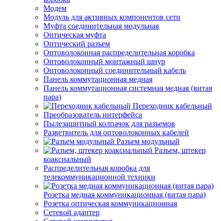
Модем
Модуль для активных компонентов сети
Муфта соединительная модульная
Оптическая муфта
Оптический разъем
Оптоволоконная распределительная коробка
Оптоволоконный монтажный шнур
Оптоволоконный соединительный кабель
Панель коммутационная медная
Панель коммутационная системная медная (витая
пара)
Переходник кабельный
Преобразователь интерфейса
Пылезащитный колпачок для разъемов
Разветвитель для оптоволоконных кабелей
Разъем модульный
Разъем, штекер
коаксиальный
Распределительная коробка для
телекоммуникационной техники
Розетка медная коммуникационная (витая пара)
Розетка оптическая коммуникационная
Сетевой адаптер