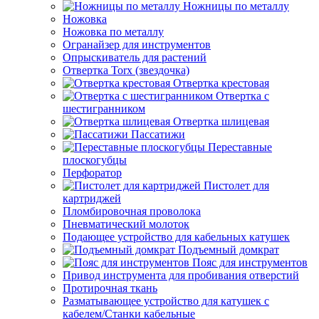
Ножницы по металлу
Ножовка
Ножовка по металлу
Огранайзер для инструментов
Опрыскиватель для растений
Отвертка Torx (звездочка)
Отвертка крестовая
Отвертка с
шестигранником
Отвертка шлицевая
Пассатижи
Переставные
плоскогубцы
Перфоратор
Пистолет для
картриджей
Пломбировочная проволока
Пневматический молоток
Подающее устройство для кабельных катушек
Подъемный домкрат
Пояс для инструментов
Привод инструмента для пробивания отверстий
Протирочная ткань
Разматывающее устройство для катушек с
кабелем/Станки кабельные