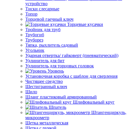
устройство
Тиски слесарные
Топор
Торцевой гаечный ключ
Торцевые кусачки
Тройник для труб
Трубогиб
Труборез
Тяпка, рыхлитель садовый
Угольник
Ударная отвертка/ гайковерт (пневматический)
Удлинитель для бит
Удлинитель для торцовых головок
Уровень
Установочная коробка с шаблон для сверления
Чистящее средство
Шестигранный ключ
Шило
Шланг пластиковый армированный
Шлифовальный круг
Шпатель
Штангенциркуль,
микроометр
Щетка металлическая
Щетка с ручкой