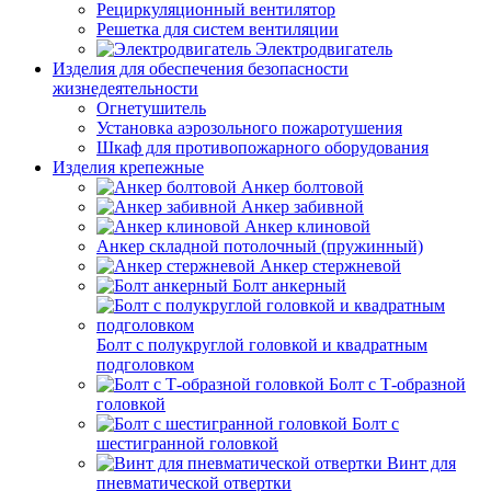
Рециркуляционный вентилятор
Решетка для систем вентиляции
Электродвигатель
Изделия для обеспечения безопасности
жизнедеятельности
Огнетушитель
Установка аэрозольного пожаротушения
Шкаф для противопожарного оборудования
Изделия крепежные
Анкер болтовой
Анкер забивной
Анкер клиновой
Анкер складной потолочный (пружинный)
Анкер стержневой
Болт анкерный
Болт с полукруглой головкой и квадратным
подголовком
Болт с Т-образной
головкой
Болт с
шестигранной головкой
Винт для
пневматической отвертки