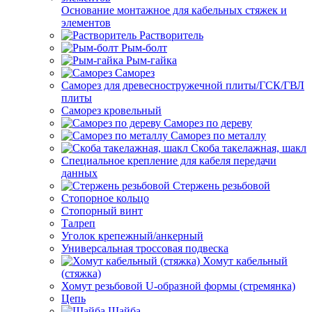
Основание монтажное для кабельных стяжек и
элементов
Растворитель
Рым-болт
Рым-гайка
Саморез
Саморез для древесностружечной плиты/ГСК/ГВЛ
плиты
Саморез кровельный
Саморез по дереву
Саморез по металлу
Скоба такелажная, шакл
Специальное крепление для кабеля передачи
данных
Стержень резьбовой
Стопорное кольцо
Стопорный винт
Талреп
Уголок крепежный/анкерный
Универсальная троссовая подвеска
Хомут кабельный
(стяжка)
Хомут резьбовой U-образной формы (стремянка)
Цепь
Шайба