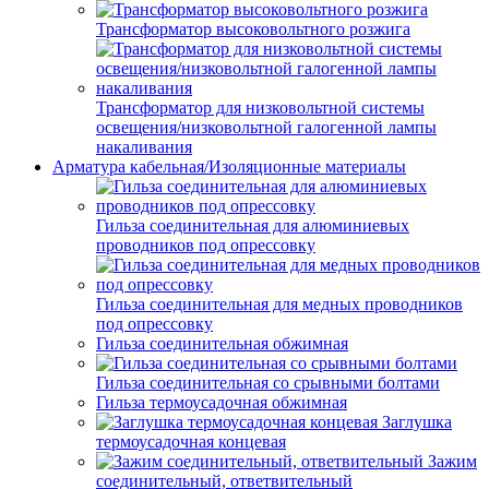
Трансформатор высоковольтного розжига
Трансформатор для низковольтной системы
освещения/низковольтной галогенной лампы
накаливания
Арматура кабельная/Изоляционные материалы
Гильза соединительная для алюминиевых
проводников под опрессовку
Гильза соединительная для медных проводников
под опрессовку
Гильза соединительная обжимная
Гильза соединительная со срывными болтами
Гильза термоусадочная обжимная
Заглушка
термоусадочная концевая
Зажим
соединительный, ответвительный