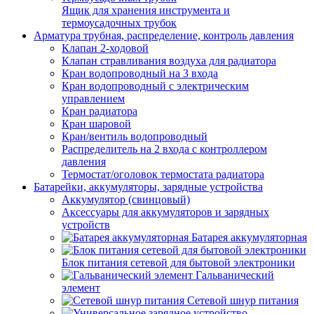
Ящик для хранения инструмента и
термоусадочных трубок
Арматура трубная, распределение, контроль давления
Клапан 2-ходовой
Клапан стравливания воздуха для радиатора
Кран водопроводный на 3 входа
Кран водопроводный с электрическим
управлением
Кран радиатора
Кран шаровой
Кран/вентиль водопроводный
Распределитель на 2 входа с контроллером
давления
Термостат/оголовок термостата радиатора
Батарейки, аккумуляторы, зарядные устройства
Аккумулятор (свинцовый)
Аксессуары для аккумуляторов и зарядных
устройств
Батарея аккумуляторная
Блок питания сетевой для бытовой электроники
Гальванический
элемент
Сетевой шнур питания