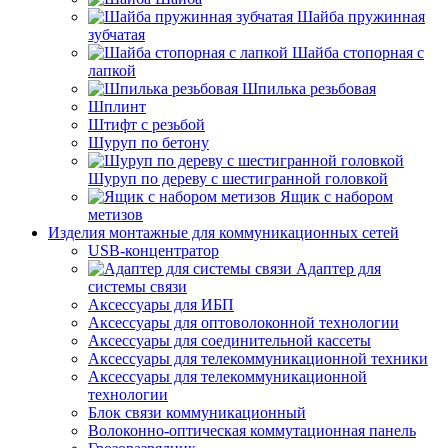
Шайба пружинная
зубчатая
Шайба стопорная с
лапкой
Шпилька резьбовая
Шплинт
Штифт с резьбой
Шуруп по бетону
Шуруп по дереву с шестигранной головкой
Ящик с набором
метизов
Изделия монтажные для коммуникационных сетей
USB-концентратор
Адаптер для
системы связи
Аксессуары для ИБП
Аксессуары для оптоволоконной технологии
Аксессуары для соединительной кассеты
Аксессуары для телекоммуникационной техники
Аксессуары для телекоммуникационной
технологии
Блок связи коммуникационный
Волоконно-оптическая коммутационная панель