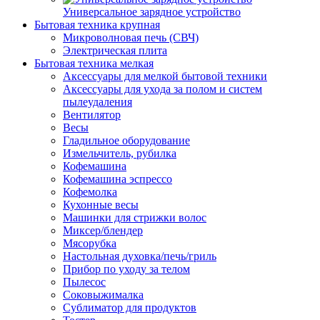
Универсальное зарядное устройство
Бытовая техника крупная
Микроволновая печь (СВЧ)
Электрическая плита
Бытовая техника мелкая
Аксессуары для мелкой бытовой техники
Аксессуары для ухода за полом и систем
пылеудаления
Вентилятор
Весы
Гладильное оборудование
Измельчитель, рубилка
Кофемашина
Кофемашина эспрессо
Кофемолка
Кухонные весы
Машинки для стрижки волос
Миксер/блендер
Мясорубка
Настольная духовка/печь/гриль
Прибор по уходу за телом
Пылесос
Соковыжималка
Сублиматор для продуктов