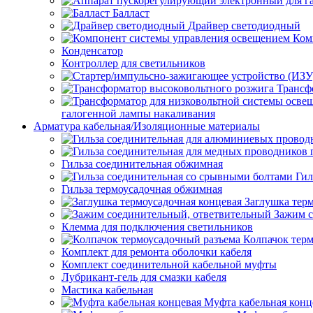
Балласт
Драйвер светодиодный
Ком
Конденсатор
Контроллер для светильников
Трансф
галогенной лампы накаливания
Арматура кабельная/Изоляционные материалы
Гильза соединительная обжимная
Гил
Гильза термоусадочная обжимная
Заглушка тер
Зажим с
Клемма для подключения светильников
Колпачок тер
Комплект для ремонта оболочки кабеля
Комплект соединительной кабельной муфты
Лубрикант-гель для смазки кабеля
Мастика кабельная
Муфта кабельная конц