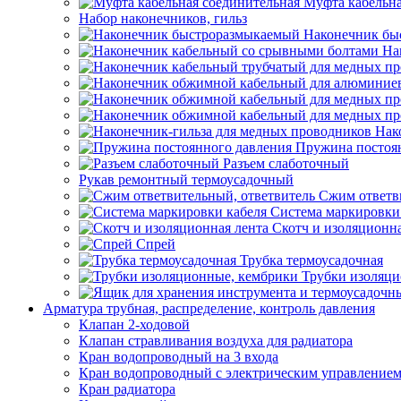
Муфта кабельна
Набор наконечников, гильз
Наконечник бы
На
Нак
Пружина постоя
Разъем слаботочный
Рукав ремонтный термоусадочный
Сжим ответв
Система маркировки
Скотч и изоляционна
Спрей
Трубка термоусадочная
Трубки изоляци
Арматура трубная, распределение, контроль давления
Клапан 2-ходовой
Клапан стравливания воздуха для радиатора
Кран водопроводный на 3 входа
Кран водопроводный с электрическим управление
Кран радиатора