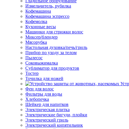
Гладильное оборудование
Измельчитель, рубилка
Кофемашина
Кофемашина эспрессо
Кофемолка
Кухонные весы
Машинки для стрижки волос
Миксер/блендер
Мясорубка
Настольная духовка/печь/гриль
Прибор по уходу за телом
Пылесос
Соковыжималка
Сублиматор для продуктов
Тостер
Точилка для ножей
Уст
Фен для волос
Фильтры для воды
Хлебопечка
Шейкер для напитков
Электрическая плитка
Электрические бигуди, плойки
Электрический гриль
Электрический кипятильник