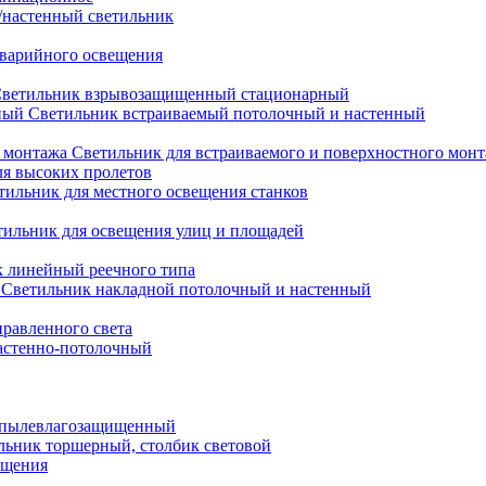
настенный светильник
варийного освещения
ветильник взрывозащищенный стационарный
Светильник встраиваемый потолочный и настенный
Светильник для встраиваемого и поверхностного мон
ля высоких пролетов
тильник для местного освещения станков
тильник для освещения улиц и площадей
 линейный реечного типа
Светильник накладной потолочный и настенный
равленного света
астенно-потолочный
 пылевлагозащищенный
льник торшерный, столбик световой
ещения