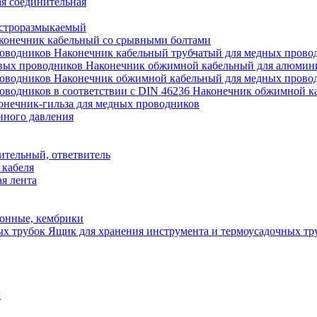
я соединительная
строразмыкаемый
конечник кабельный со срывными болтами
Наконечник кабельный трубчатый для медных прово
Наконечник обжимной кабельный для алюмин
Наконечник обжимной кабельный для медных прово
Наконечник обжимной ка
онечник-гильза для медных проводников
нного давления
ительный, ответвитель
 кабеля
я лента
онные, кембрики
Ящик для хранения инструмента и термоусадочных тр
м