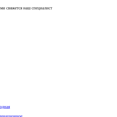
ми свяжется наш специалист
иодная
минационное