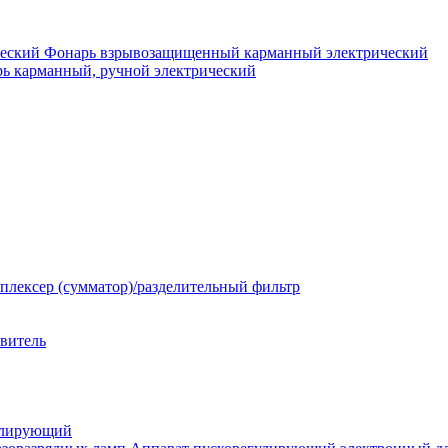
Фонарь взрывозащищенный карманный электрический
ь карманный, ручной электрический
плексер (сумматор)/разделительный фильтр
твитель
улирующий