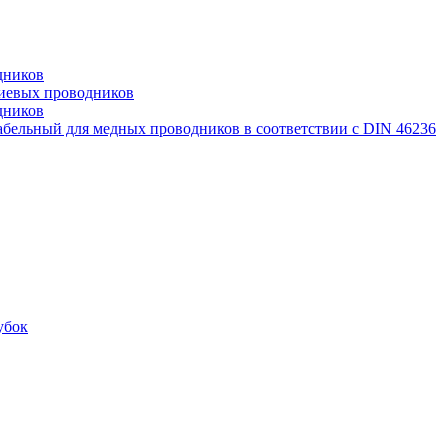
дников
иевых проводников
дников
бельный для медных проводников в соответствии с DIN 46236
убок