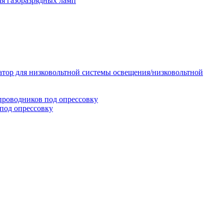
я газоразрядных ламп
тор для низковольтной системы освещения/низковольтной
проводников под опрессовку
под опрессовку