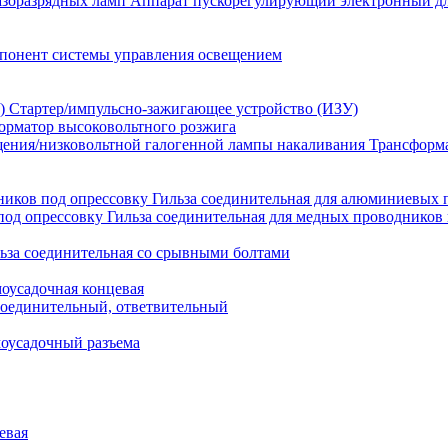
Аппарат пускорегулирующий электронный дл
понент системы управления освещением
Стартер/импульсно-зажигающее устройство (ИЗУ)
орматор высоковольтного розжига
Трансформа
Гильза соединительная для алюминиевых 
Гильза соединительная для медных проводников 
ьза соединительная со срывными болтами
моусадочная концевая
оединительный, ответвительный
моусадочный разъема
евая