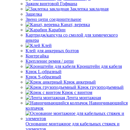
Зажим винтовой Гофмана
Заклепка закладная
Защелка
Звено цепи соединительное
Канат, веревка
Карабин
Картридж/капсула со смолой для химического
анкера
Клей
Клей для анкерных болтов
Контргайка
Крепление ремня / цепи
Кронштейн для кабеля
Крюк L-образный
Крюк S-образный
Крюк анкерный
Крюк грузоподъемный
Крюк с винтом
Лента монтажная
Навинчивающийся
колпачок
Основание монтажное для кабельных стяжек и
элементов