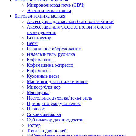
Микроволновая печь (СВЧ)
Электрическая плита
Бытовая техника мелкая
Аксессуары для мелкой бытовой техники
Аксессуары для ухода за полом и систем
пылеудаления
Вентилятор
Весы
Гладильное оборудование
Измельчитель, рубилка
Кофемашина
Кофемашина эспрессо
Кофемолка
Кухонные весы
Машинки для стрижки волос
Миксер/блендер
Мясорубка
Настольная духовка/печь/гриль
Прибор по уходу за телом
Пылесос
Соковыжималка
Сублиматор для продуктов
Тостер
Точилка для ножей