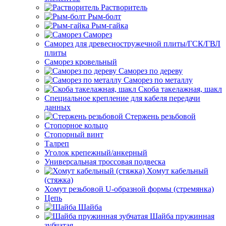
Растворитель
Рым-болт
Рым-гайка
Саморез
Саморез для древесностружечной плиты/ГСК/ГВЛ
плиты
Саморез кровельный
Саморез по дереву
Саморез по металлу
Скоба такелажная, шакл
Специальное крепление для кабеля передачи
данных
Стержень резьбовой
Стопорное кольцо
Стопорный винт
Талреп
Уголок крепежный/анкерный
Универсальная троссовая подвеска
Хомут кабельный
(стяжка)
Хомут резьбовой U-образной формы (стремянка)
Цепь
Шайба
Шайба пружинная
зубчатая