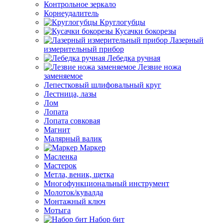
Контрольное зеркало
Корнеудалитель
Круглогубцы
Кусачки бокорезы
Лазерный
измерительный прибор
Лебедка ручная
Лезвие ножа
заменяемое
Лепестковый шлифовальный круг
Лестница, лазы
Лом
Лопата
Лопата совковая
Магнит
Малярный валик
Маркер
Масленка
Мастерок
Метла, веник, щетка
Многофункциональный инструмент
Молоток/кувалда
Монтажный ключ
Мотыга
Набор бит