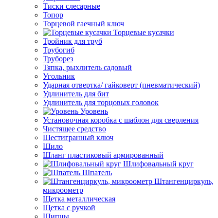
Тиски слесарные
Топор
Торцевой гаечный ключ
Торцевые кусачки
Тройник для труб
Трубогиб
Труборез
Тяпка, рыхлитель садовый
Угольник
Ударная отвертка/ гайковерт (пневматический)
Удлинитель для бит
Удлинитель для торцовых головок
Уровень
Установочная коробка с шаблон для сверления
Чистящее средство
Шестигранный ключ
Шило
Шланг пластиковый армированный
Шлифовальный круг
Шпатель
Штангенциркуль,
микроометр
Щетка металлическая
Щетка с ручкой
Щипцы