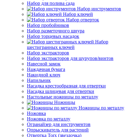
Набор для полива сада
Набор инструментов
Набор ключей
Набор отверток
Набор пробойников
Набор разметочного шнура
Набор торцевых насадок
Набор
шестигранных ключей
Набор экстракторов
Набор экстракторов для шурупов/винтов
Навесной замок
Наждачная бумага
Накидной ключ
Напильник
Насадка крестообразная для отвертки
Насадка шлицевая для отвертки
Настольные ножницы по металлу
Ножницы
Ножницы по металлу
Ножовка
Ножовка по металлу
Огранайзер для инструментов
Опрыскиватель для растений
Отвертка Torx (звездочка)