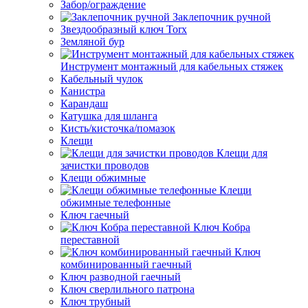
Забор/ограждение
Заклепочник ручной
Звездообразный ключ Torx
Земляной бур
Инструмент монтажный для кабельных стяжек
Кабельный чулок
Канистра
Карандаш
Катушка для шланга
Кисть/кисточка/помазок
Клещи
Клещи для
зачистки проводов
Клещи обжимные
Клещи
обжимные телефонные
Ключ гаечный
Ключ Кобра
переставной
Ключ
комбинированный гаечный
Ключ разводной гаечный
Ключ сверлильного патрона
Ключ трубный