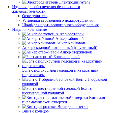
Электродвигатель
Изделия для обеспечения безопасности
жизнедеятельности
Огнетушитель
Установка аэрозольного пожаротушения
Шкаф для противопожарного оборудования
Изделия крепежные
Анкер болтовой
Анкер забивной
Анкер клиновой
Анкер складной потолочный (пружинный)
Анкер стержневой
Болт анкерный
Болт с полукруглой головкой и квадратным
подголовком
Болт с Т-образной
головкой
Болт с
шестигранной головкой
Винт для
пневматической отвертки
Винт для розетки
Винт с кольцом