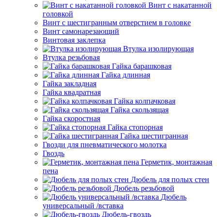
Винт с накатанной
головкой
Винт с шестигранным отверстием в головке
Винт самонарезающий
Винтовая заклепка
Втулка изолирующая
Втулка резьбовая
Гайка барашковая
Гайка длинная
Гайка закладная
Гайка квадратная
Гайка колпачковая
Гайка скользящая
Гайка скоростная
Гайка стопорная
Гайка шестигранная
Гвозди для пневматического молотка
Гвоздь
Герметик, монтажная
пена
Дюбель для полых стен
Дюбель резьбовой
Дюбель
универсальный /вставка
Дюбель-гвоздь