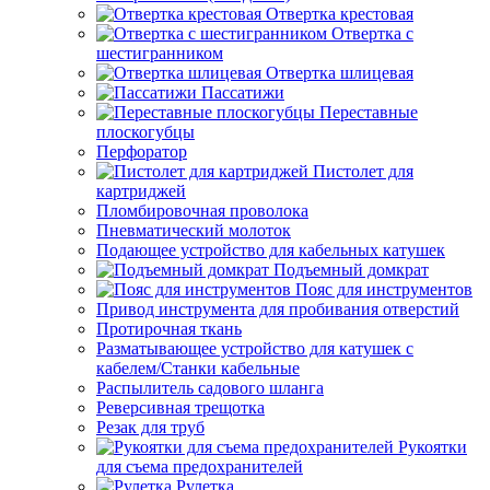
Отвертка крестовая
Отвертка с
шестигранником
Отвертка шлицевая
Пассатижи
Переставные
плоскогубцы
Перфоратор
Пистолет для
картриджей
Пломбировочная проволока
Пневматический молоток
Подающее устройство для кабельных катушек
Подъемный домкрат
Пояс для инструментов
Привод инструмента для пробивания отверстий
Протирочная ткань
Разматывающее устройство для катушек с
кабелем/Станки кабельные
Распылитель садового шланга
Реверсивная трещотка
Резак для труб
Рукоятки
для съема предохранителей
Рулетка