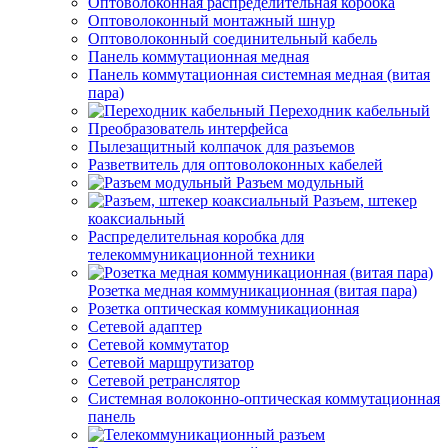
Оптоволоконная распределительная коробка
Оптоволоконный монтажный шнур
Оптоволоконный соединительный кабель
Панель коммутационная медная
Панель коммутационная системная медная (витая
пара)
Переходник кабельный
Преобразователь интерфейса
Пылезащитный колпачок для разъемов
Разветвитель для оптоволоконных кабелей
Разъем модульный
Разъем, штекер
коаксиальный
Распределительная коробка для
телекоммуникационной техники
Розетка медная коммуникационная (витая пара)
Розетка оптическая коммуникационная
Сетевой адаптер
Сетевой коммутатор
Сетевой маршрутизатор
Сетевой ретранслятор
Системная волоконно-оптическая коммутационная
панель