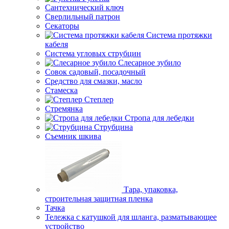
Сантехнический ключ
Сверлильный патрон
Секаторы
Система протяжки
кабеля
Система угловых струбцин
Слесарное зубило
Совок садовый, посадочный
Средство для смазки, масло
Стамеска
Степлер
Стремянка
Стропа для лебедки
Струбцина
Съемник шкива
Тара, упаковка,
строительная защитная пленка
Тачка
Тележка с катушкой для шланга, разматывающее
устройство