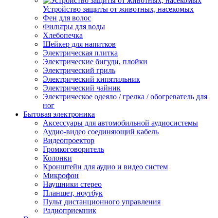
Устройство защиты от животных, насекомых
Фен для волос
Фильтры для воды
Хлебопечка
Шейкер для напитков
Электрическая плитка
Электрические бигуди, плойки
Электрический гриль
Электрический кипятильник
Электрический чайник
Электрическое одеяло / грелка / обогреватель для
ног
Бытовая электроника
Аксессуары для автомобильной аудиосистемы
Аудио-видео соединяющий кабель
Видеопроектор
Громкоговоритель
Колонки
Кронштейн для аудио и видео систем
Микрофон
Наушники стерео
Планшет, ноутбук
Пульт дистанционного управления
Радиоприемник