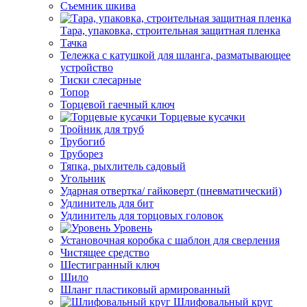
Съемник шкива
Тара, упаковка, строительная защитная пленка
Тачка
Тележка с катушкой для шланга, разматывающее
устройство
Тиски слесарные
Топор
Торцевой гаечный ключ
Торцевые кусачки
Тройник для труб
Трубогиб
Труборез
Тяпка, рыхлитель садовый
Угольник
Ударная отвертка/ гайковерт (пневматический)
Удлинитель для бит
Удлинитель для торцовых головок
Уровень
Установочная коробка с шаблон для сверления
Чистящее средство
Шестигранный ключ
Шило
Шланг пластиковый армированный
Шлифовальный круг