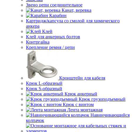
Звено цепи соединительное
Канат, веревка
Карабин
Картридж/капсула со смолой для химического
анкера
Клей
Клей для анкерных болтов
Контргайка
Крепление ремня / цепи
Кронштейн для кабеля
Крюк L-образный
Крюк S-образный
Крюк анкерный
Крюк грузоподъемный
Крюк с винтом
Лента монтажная
Навинчивающийся
колпачок