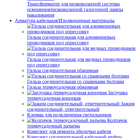
Трансформатор для низковольтной системы
освещения/низковольтной галогенной лампы
накаливания
Арматура кабельная/Изоляционные материалы
Гильза соединительная для алюминиевых
проводников под опрессовку
Гильза соединительная для медных проводников
под опрессовку
Гильза соединительная обжимная
Гильза соединительная со срывными болтами
Гильза термоусадочная обжимная
Заглушка
термоусадочная концевая
Зажим
соединительный, ответвительный
Клемма для подключения светильников
Колпачок
термоусадочный разъема
Комплект для ремонта оболочки кабеля
Комплект соединительной кабельной муфты