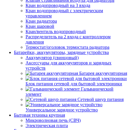
Клапан стравливания воздуха для радиатора
Кран водопроводный на 3 входа
Кран водопроводный с электрическим
управлением
Кран радиатора
Кран шаровой
Кран/вентиль водопроводный
Распределитель на 2 входа с контроллером
давления
Термостат/оголовок термостата радиатора
Батарейки, аккумуляторы, зарядные устройства
Аккумулятор (свинцовый)
Аксессуары для аккумуляторов и зарядных
устройств
Батарея аккумуляторная
Блок питания сетевой для бытовой электроники
Гальванический
элемент
Сетевой шнур питания
Универсальное зарядное устройство
Бытовая техника крупная
Микроволновая печь (СВЧ)
Электрическая плита