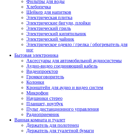
Фильтры для воды
Хлебопечка
Шейкер для напитков
Электрическая плитка
Электрические бигуди, плойки
Электрический гриль
Электрический кипятильник
Электрический чайник
Электрическое одеяло / грелка / обогреватель для
ног
Бытовая электроника
Аксессуары для автомобильной аудиосистемы
Аудио-видео соединяющий кабель
Видеопроектор
Громкоговоритель
Колонки
Кронштейн для аудио и видео систем
Микрофон
Наушники стерео
Планшет, ноутбук
Пульт дистанционного управления
Радиоприемник
Ванная комната и туалет
Держатель для полотенец
Держатель для туалетной бумаги