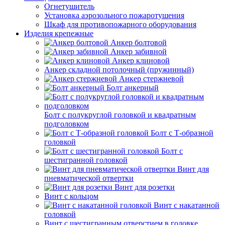
Огнетушитель
Установка аэрозольного пожаротушения
Шкаф для противопожарного оборудования
Изделия крепежные
Анкер болтовой
Анкер забивной
Анкер клиновой
Анкер складной потолочный (пружинный)
Анкер стержневой
Болт анкерный
Болт с полукруглой головкой и квадратным
подголовком
Болт с Т-образной
головкой
Болт с
шестигранной головкой
Винт для
пневматической отвертки
Винт для розетки
Винт с кольцом
Винт с накатанной
головкой
Винт с шестигранным отверстием в головке