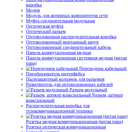
коробка
Модем
Модуль для активных компонентов сети
Муфта соединительная модульная
Оптическая муфта
Оптический разъем
Оптоволоконная распределительная коробка
Оптоволоконный монтажный шнур
Оптоволоконный соединительный кабель
Панель коммутационная медная
Панель коммутационная системная медная (витая
пара)
Переходник кабельный
Преобразователь интерфейса
Пылезащитный колпачок для разъемов
Разветвитель для оптоволоконных кабелей
Разъем модульный
Разъем, штекер
коаксиальный
Распределительная коробка для
телекоммуникационной техники
Розетка медная коммуникационная (витая пара)
Розетка оптическая коммуникационная