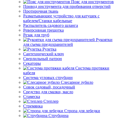
Пояс для инструментов
Привод инструмента для пробивания отверстий
Протирочная ткань
Разматывающее устройство для катушек с
кабелем/Станки кабельные
Распылитель садового шланга
Реверсивная трещотка
Резак для труб
Рукоятки
для съема предохранителей
Рулетка
Сантехнический ключ
Сверлильный патрон
Секаторы
Система протяжки
кабеля
Система угловых струбцин
Слесарное зубило
Совок садовый, посадочный
Средство для смазки, масло
Стамеска
Степлер
Стремянка
Стропа для лебедки
Струбцина