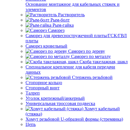
Основание монтажное для кабельных стяжек и
элементов
Растворитель
Рым-болт
Рым-гайка
Саморез
Саморез для древесностружечной плиты/ГСК/ГВЛ
плиты
Саморез кровельный
Саморез по дереву
Саморез по металлу
Скоба такелажная, шакл
Специальное крепление для кабеля передачи
данных
Стержень резьбовой
Стопорное кольцо
Стопорный винт
Талреп
Уголок крепежный/анкерный
Универсальная троссовая подвеска
Хомут кабельный
(стяжка)
Хомут резьбовой U-образной формы (стремянка)
Цепь