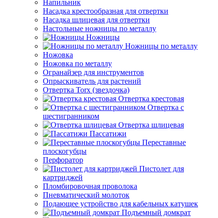
Напильник
Насадка крестообразная для отвертки
Насадка шлицевая для отвертки
Настольные ножницы по металлу
Ножницы
Ножницы по металлу
Ножовка
Ножовка по металлу
Огранайзер для инструментов
Опрыскиватель для растений
Отвертка Torx (звездочка)
Отвертка крестовая
Отвертка с
шестигранником
Отвертка шлицевая
Пассатижи
Переставные
плоскогубцы
Перфоратор
Пистолет для
картриджей
Пломбировочная проволока
Пневматический молоток
Подающее устройство для кабельных катушек
Подъемный домкрат