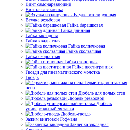
Винт самонарезающий
Винтовая заклепка
Втулка изолирующая
Втулка резьбовая
Гайка барашковая
Гайка длинная
Гайка закладная
Гайка квадратная
Гайка колпачковая
Гайка скользящая
Гайка скоростная
Гайка стопорная
Гайка шестигранная
Гвозди для пневматического молотка
Гвоздь
Герметик, монтажная
пена
Дюбель для полых стен
Дюбель резьбовой
Дюбель
универсальный /вставка
Дюбель-гвоздь
Зажим винтовой Гофмана
Заклепка закладная
Защелка