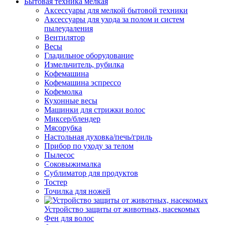
Бытовая техника мелкая
Аксессуары для мелкой бытовой техники
Аксессуары для ухода за полом и систем
пылеудаления
Вентилятор
Весы
Гладильное оборудование
Измельчитель, рубилка
Кофемашина
Кофемашина эспрессо
Кофемолка
Кухонные весы
Машинки для стрижки волос
Миксер/блендер
Мясорубка
Настольная духовка/печь/гриль
Прибор по уходу за телом
Пылесос
Соковыжималка
Сублиматор для продуктов
Тостер
Точилка для ножей
Устройство защиты от животных, насекомых
Фен для волос