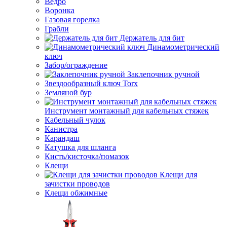
Ведро
Воронка
Газовая горелка
Грабли
Держатель для бит
Динамометрический
ключ
Забор/ограждение
Заклепочник ручной
Звездообразный ключ Torx
Земляной бур
Инструмент монтажный для кабельных стяжек
Кабельный чулок
Канистра
Карандаш
Катушка для шланга
Кисть/кисточка/помазок
Клещи
Клещи для
зачистки проводов
Клещи обжимные