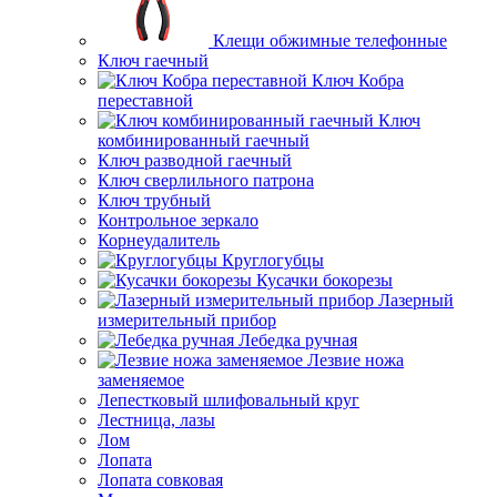
Клещи обжимные телефонные
Ключ гаечный
Ключ Кобра
переставной
Ключ
комбинированный гаечный
Ключ разводной гаечный
Ключ сверлильного патрона
Ключ трубный
Контрольное зеркало
Корнеудалитель
Круглогубцы
Кусачки бокорезы
Лазерный
измерительный прибор
Лебедка ручная
Лезвие ножа
заменяемое
Лепестковый шлифовальный круг
Лестница, лазы
Лом
Лопата
Лопата совковая