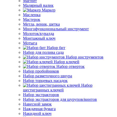
Магнит
Малярный валик
Маркер
Масленка
Мастерок
Метла, веник, щетка
Многофункциональный инструмент
Молоток/кувалда
Монтажный ключ
Мотыга
Набор бит
Набор для полива сада
Набор инструментов
Набор ключей
Набор отверток
Набор пробойников
Набор разметочного шнура
Набор торцевых насадок
Набор
шестигранных ключей
Набор экстракторов
Набор экстракторов для шурупов/винтов
Навесной замок
Наждачная бумага
Накидной ключ