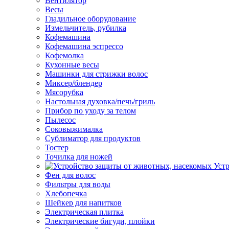
Вентилятор
Весы
Гладильное оборудование
Измельчитель, рубилка
Кофемашина
Кофемашина эспрессо
Кофемолка
Кухонные весы
Машинки для стрижки волос
Миксер/блендер
Мясорубка
Настольная духовка/печь/гриль
Прибор по уходу за телом
Пылесос
Соковыжималка
Сублиматор для продуктов
Тостер
Точилка для ножей
Уст
Фен для волос
Фильтры для воды
Хлебопечка
Шейкер для напитков
Электрическая плитка
Электрические бигуди, плойки