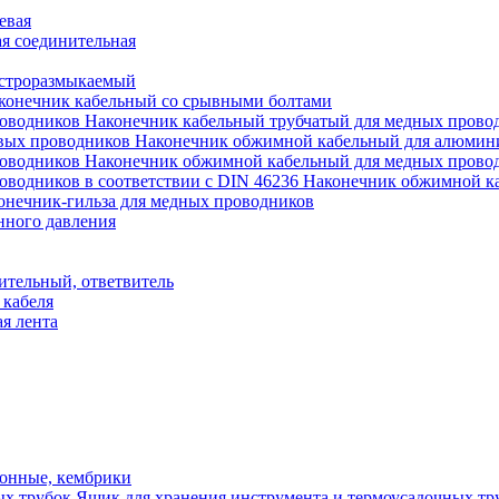
евая
я соединительная
строразмыкаемый
конечник кабельный со срывными болтами
Наконечник кабельный трубчатый для медных прово
Наконечник обжимной кабельный для алюмин
Наконечник обжимной кабельный для медных прово
Наконечник обжимной ка
онечник-гильза для медных проводников
нного давления
ительный, ответвитель
 кабеля
я лента
онные, кембрики
Ящик для хранения инструмента и термоусадочных тр