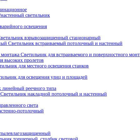
минационное
настенный светильник
варийного освещения
ветильник взрывозащищенный стационарный
Светильник встраиваемый потолочный и настенный
Светильник для встраиваемого и поверхностного мон
ля высоких пролетов
тильник для местного освещения станков
тильник для освещения улиц и площадей
 линейный реечного типа
Светильник накладной потолочный и настенный
равленного света
астенно-потолочный
 пылевлагозащищенный
льник торшерный, столбик световой