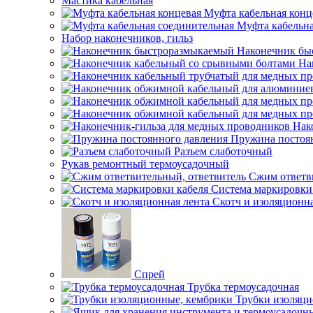
Мастика кабельная
Муфта кабельная конц
Муфта кабельна
Набор наконечников, гильз
Наконечник бы
На
Нак
Пружина постоя
Разъем слаботочный
Рукав ремонтный термоусадочный
Сжим ответв
Система маркировки
Скотч и изоляционна
Спрей
Трубка термоусадочная
Трубки изоляци