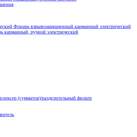
ещения
Фонарь взрывозащищенный карманный электрический
ь карманный, ручной электрический
плексер (сумматор)/разделительный фильтр
твитель