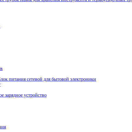
м
тв
Блок питания сетевой для бытовой электроники
т
е зарядное устройство
ния