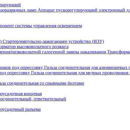
улирующий
Аппарат пускорегулирующий электронный дл
понент системы управления освещением
Стартер/импульсно-зажигающее устройство (ИЗУ)
орматор высоковольтного розжига
Трансформа
Гильза соединительная для алюминиевых 
Гильза соединительная для медных проводников 
ьза соединительная со срывными болтами
моусадочная концевая
оединительный, ответвительный
моусадочный разъема