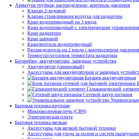
Арматура трубная, распределение, контроль давления
Клапан 2-ходовой
Клапан стравливания воздуха для радиатора
Кран водопроводный на 3 входа
Кран водопроводный с электрическим управление
Кран радиатора
Кран шаровой
Кран/вентиль водопроводный
Распределитель на 2 входа с контроллером давления
Термостат/оголовок термостата радиатора
Батарейки, аккумуляторы, зарядные устройства
Аккумулятор (свинцовый)
Аксессуары для аккумуляторов и зарядных устройс
Батарея аккумуляторная
Гальванический элемен
Сетевой шнур питания
Универсально
Бытовая техника крупная
Микроволновая печь (СВЧ)
Электрическая плита
Бытовая техника мелкая
Аксессуары для мелкой бытовой техники
Аксессуары для ухода за полом и систем пылеудале