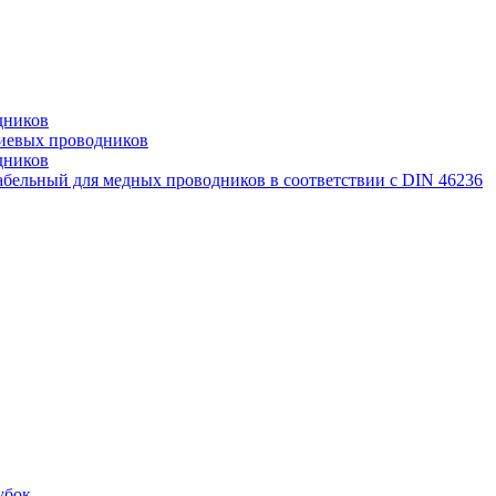
дников
иевых проводников
дников
бельный для медных проводников в соответствии с DIN 46236
убок