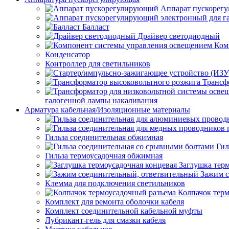
Аппарат пускорег
Балласт
Драйвер светодиодный
Ком
Конденсатор
Контроллер для светильников
Трансф
галогенной лампы накаливания
Арматура кабельная/Изоляционные материалы
Гильза соединительная обжимная
Гил
Гильза термоусадочная обжимная
Заглушка тер
Зажим с
Клемма для подключения светильников
Колпачок тер
Комплект для ремонта оболочки кабеля
Комплект соединительной кабельной муфты
Лубрикант-гель для смазки кабеля