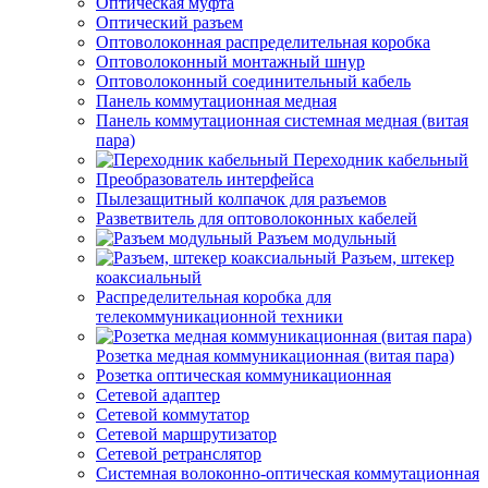
Оптическая муфта
Оптический разъем
Оптоволоконная распределительная коробка
Оптоволоконный монтажный шнур
Оптоволоконный соединительный кабель
Панель коммутационная медная
Панель коммутационная системная медная (витая
пара)
Переходник кабельный
Преобразователь интерфейса
Пылезащитный колпачок для разъемов
Разветвитель для оптоволоконных кабелей
Разъем модульный
Разъем, штекер
коаксиальный
Распределительная коробка для
телекоммуникационной техники
Розетка медная коммуникационная (витая пара)
Розетка оптическая коммуникационная
Сетевой адаптер
Сетевой коммутатор
Сетевой маршрутизатор
Сетевой ретранслятор
Системная волоконно-оптическая коммутационная