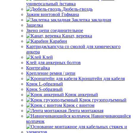
универсальный /вставка
Дюбель-гвоздь
Зажим винтовой Гофмана
Заклепка закладная
Защелка
Звено цепи соединительное
Канат, веревка
Карабин
Картридж/капсула со смолой для химического
анкера
Клей
Клей для анкерных болтов
Контргайка
Крепление ремня / цепи
Кронштейн для кабеля
Крюк L-образный
Крюк S-образный
Крюк анкерный
Крюк грузоподъемный
Крюк с винтом
Лента монтажная
Навинчивающийся
колпачок