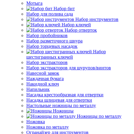
Мотыга
Набор бит
Набор для полива сада
Набор инструментов
Набор ключей
Набор отверток
Набор пробойников
Набор разметочного шнура
Набор торцевых насадок
Набор
шестигранных ключей
Набор экстракторов
Набор экстракторов для шурупов/винтов
Навесной замок
Наждачная бумага
Накидной ключ
Напильник
Насадка крестообразная для отвертки
Насадка шлицевая для отвертки
Настольные ножницы по металлу
Ножницы
Ножницы по металлу
Ножовка
Ножовка по металлу
Огранайзер для инструментов