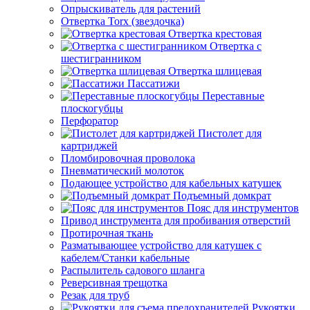
Опрыскиватель для растений
Отвертка Torx (звездочка)
Отвертка крестовая
Отвертка с
шестигранником
Отвертка шлицевая
Пассатижи
Переставные
плоскогубцы
Перфоратор
Пистолет для
картриджей
Пломбировочная проволока
Пневматический молоток
Подающее устройство для кабельных катушек
Подъемный домкрат
Пояс для инструментов
Привод инструмента для пробивания отверстий
Протирочная ткань
Разматывающее устройство для катушек с
кабелем/Станки кабельные
Распылитель садового шланга
Реверсивная трещотка
Резак для труб
Рукоятки