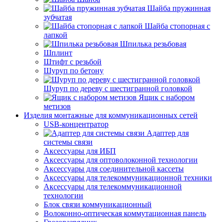
Шайба пружинная
зубчатая
Шайба стопорная с
лапкой
Шпилька резьбовая
Шплинт
Штифт с резьбой
Шуруп по бетону
Шуруп по дереву с шестигранной головкой
Ящик с набором
метизов
Изделия монтажные для коммуникационных сетей
USB-концентратор
Адаптер для
системы связи
Аксессуары для ИБП
Аксессуары для оптоволоконной технологии
Аксессуары для соединительной кассеты
Аксессуары для телекоммуникационной техники
Аксессуары для телекоммуникационной
технологии
Блок связи коммуникационный
Волоконно-оптическая коммутационная панель