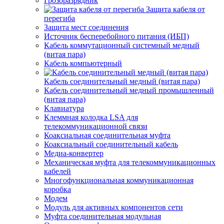
Грозоразрядник
Защита кабеля от
перегиба
Защита мест соединения
Источник бесперебойного питания (ИБП)
Кабель коммутационный системный медный
(витая пара)
Кабель компьютерный
Кабель соединительный медный (витая пара)
Кабель соединительный медный промышленный
(витая пара)
Клавиатура
Клеммная колодка LSA для
телекоммуникационной связи
Коаксиальная соединительная муфта
Коаксиальный соединительный кабель
Медиа-конвертер
Механическая муфта для телекоммуникационных
кабелей
Многофункциональная коммуникационная
коробка
Модем
Модуль для активных компонентов сети
Муфта соединительная модульная