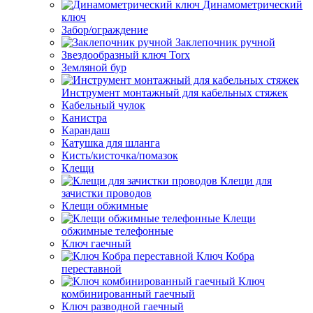
Динамометрический
ключ
Забор/ограждение
Заклепочник ручной
Звездообразный ключ Torx
Земляной бур
Инструмент монтажный для кабельных стяжек
Кабельный чулок
Канистра
Карандаш
Катушка для шланга
Кисть/кисточка/помазок
Клещи
Клещи для
зачистки проводов
Клещи обжимные
Клещи
обжимные телефонные
Ключ гаечный
Ключ Кобра
переставной
Ключ
комбинированный гаечный
Ключ разводной гаечный