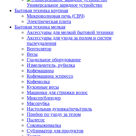
Универсальное зарядное устройство
Бытовая техника крупная
Микроволновая печь (СВЧ)
Электрическая плита
Бытовая техника мелкая
Аксессуары для мелкой бытовой техники
Аксессуары для ухода за полом и систем
пылеудаления
Вентилятор
Весы
Гладильное оборудование
Измельчитель, рубилка
Кофемашина
Кофемашина эспрессо
Кофемолка
Кухонные весы
Машинки для стрижки волос
Миксер/блендер
Мясорубка
Настольная духовка/печь/гриль
Прибор по уходу за телом
Пылесос
Соковыжималка
Сублиматор для продуктов