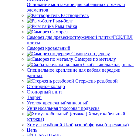
Основание монтажное для кабельных стяжек и
элементов
Растворитель
Рым-болт
Рым-гайка
Саморез
Саморез для древесностружечной плиты/ГСК/ГВЛ
плиты
Саморез кровельный
Саморез по дереву
Саморез по металлу
Скоба такелажная, шакл
Специальное крепление для кабеля передачи
данных
Стержень резьбовой
Стопорное кольцо
Стопорный винт
Талреп
Уголок крепежный/анкерный
Универсальная троссовая подвеска
Хомут кабельный
(стяжка)
Хомут резьбовой U-образной формы (стремянка)
Цепь
Шайба