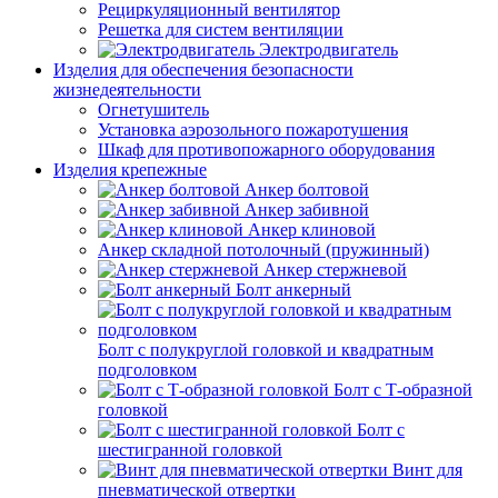
Рециркуляционный вентилятор
Решетка для систем вентиляции
Электродвигатель
Изделия для обеспечения безопасности
жизнедеятельности
Огнетушитель
Установка аэрозольного пожаротушения
Шкаф для противопожарного оборудования
Изделия крепежные
Анкер болтовой
Анкер забивной
Анкер клиновой
Анкер складной потолочный (пружинный)
Анкер стержневой
Болт анкерный
Болт с полукруглой головкой и квадратным
подголовком
Болт с Т-образной
головкой
Болт с
шестигранной головкой
Винт для
пневматической отвертки