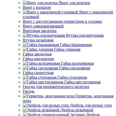
Винт для розетки
Винт с кольцом
Винт с накатанной
головкой
Винт с шестигранным отверстием в головке
Винт самонарезающий
Винтовая заклепка
Втулка изолирующая
Втулка резьбовая
Гайка барашковая
Гайка длинная
Гайка закладная
Гайка квадратная
Гайка колпачковая
Гайка скользящая
Гайка скоростная
Гайка стопорная
Гайка шестигранная
Гвозди для пневматического молотка
Гвоздь
Герметик, монтажная
пена
Дюбель для полых стен
Дюбель резьбовой
Дюбель