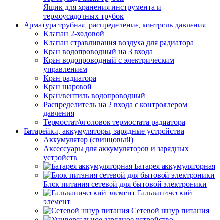
Ящик для хранения инструмента и
термоусадочных трубок
Арматура трубная, распределение, контроль давления
Клапан 2-ходовой
Клапан стравливания воздуха для радиатора
Кран водопроводный на 3 входа
Кран водопроводный с электрическим
управлением
Кран радиатора
Кран шаровой
Кран/вентиль водопроводный
Распределитель на 2 входа с контроллером
давления
Термостат/оголовок термостата радиатора
Батарейки, аккумуляторы, зарядные устройства
Аккумулятор (свинцовый)
Аксессуары для аккумуляторов и зарядных
устройств
Батарея аккумуляторная
Блок питания сетевой для бытовой электроники
Гальванический
элемент
Сетевой шнур питания