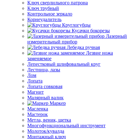
Ключ сверлильного патрона
Ключ трубный
Контрольное зеркало
Корнеудалитель
Круглогубцы
Кусачки бокорезы
Лазерный
измерительный прибор
Лебедка ручная
Лезвие ножа
заменяемое
Лепестковый шлифовальный круг
Лестница, лазы
Лом
Лопата
Лопата совковая
Магнит
Малярный валик
Маркер
Масленка
Мастерок
Метла, веник, щетка
Многофункциональный инструмент
Молоток/кувалда
Монтажный ключ