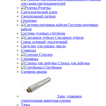
для съема предохранителей
Рулетка
Сантехнический ключ
Сверлильный патрон
Секаторы
Система протяжки
кабеля
Система угловых струбцин
Слесарное зубило
Совок садовый, посадочный
Средство для смазки, масло
Стамеска
Степлер
Стремянка
Стропа для лебедки
Струбцина
Съемник шкива
Тара, упаковка,
строительная защитная пленка
Тачка