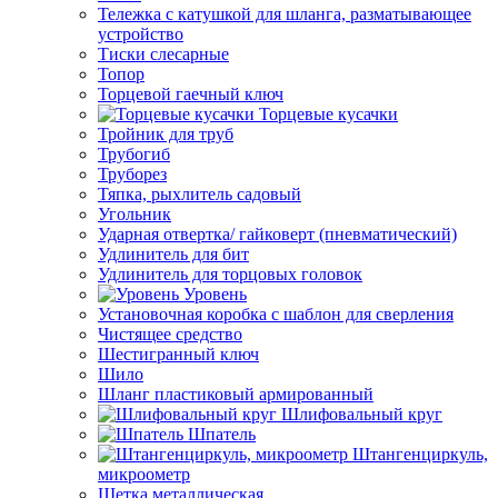
Тележка с катушкой для шланга, разматывающее
устройство
Тиски слесарные
Топор
Торцевой гаечный ключ
Торцевые кусачки
Тройник для труб
Трубогиб
Труборез
Тяпка, рыхлитель садовый
Угольник
Ударная отвертка/ гайковерт (пневматический)
Удлинитель для бит
Удлинитель для торцовых головок
Уровень
Установочная коробка с шаблон для сверления
Чистящее средство
Шестигранный ключ
Шило
Шланг пластиковый армированный
Шлифовальный круг
Шпатель
Штангенциркуль,
микроометр
Щетка металлическая