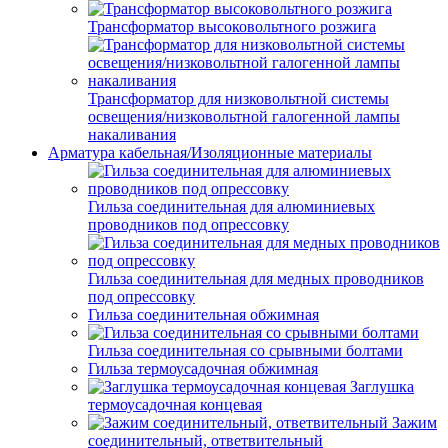
Трансформатор высоковольтного розжига
Трансформатор для низковольтной системы
освещения/низковольтной галогенной лампы
накаливания
Арматура кабельная/Изоляционные материалы
Гильза соединительная для алюминиевых
проводников под опрессовку
Гильза соединительная для медных проводников
под опрессовку
Гильза соединительная обжимная
Гильза соединительная со срывными болтами
Гильза термоусадочная обжимная
Заглушка
термоусадочная концевая
Зажим
соединительный, ответвительный