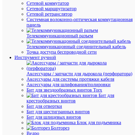
Сетевой коммутатор
Сетевой маршрутизатор
Сетевой ретранслятор
Системная волоконно-оптическая коммутационная
панель
Телекоммуникационный разъем
Телекоммуникацонный соединительный кабель
Быстры
Точка доступа беспроводной сети
просмот
Инструмент ручной
Спираль
монтаж.
СМ-10-
Аксессуары / запчасти для дырокола (перфоратора)
7.5
Аксессуары для системы протяжки кабеля
(уп.10м)
Аксессуары для шлифования/полировки
IEK
Бит для звездообразных винтов Torx
USWB-
Бит для
D10-
крестообразных винтов
10
Бит для отвертки
Бит для шестигранных винтов
Бит для шлицевых винтов
Блок для подъемника
Под
Болторез
заказ
Ведро