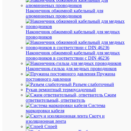
габа
Наконечник обжимной кабельный для
алюминиевых проводников
Дл
420
(мм
Вы
Наконечник обжимной кабельный для медных
0.6
(мм
проводников
Ши
420
(мм
Наконечник обжимной кабельный для медных
проводников в соответствии с DIN 46236
Ве
87
(гр
Наконечник-гильза для медных проводников
Пружина
Про
постоянного давления
Разъем слаботочный
Альг
Рукав ремонтный термоусадочный
Пр
К
Сжим
ответвительный, ответвитель
Кла
Система
2
то
маркировки кабеля
-
жи
Скотч и
мног
(Ев
изоляционная лента
ста
Спрей