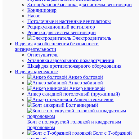
трубок
Затвор/клапан/заслонка для системы вентиляции
термоус
Кондиционер
тонкосте
Насос
ТТУ
Потолочные и настенные вентиляторы
2/1;
Рециркуляционный вентилятор
4/2;
Решетка для систем вентиляции
6/3;
Электродвигатель
8/4
Изделия для обеспечения безопасности
(ЖЗ;
жизнедеятельности
С;
Огнетушитель
К;
Установка аэрозольного пожаротушения
Ч)
Шкаф для противопожарного оборудования
20х8см
Изделия крепежные
разноцве
Анкер болтовой
IEK
Анкер забивной
UDRS-
Анкер клиновой
D2-
Анкер складной потолочный (пружинный)
D8-
Анкер стержневой
10-
Болт анкерный
1
Болт с полукруглой головкой и квадратным
В
подголовком
наличии
Болт с Т-образной
(520
головкой