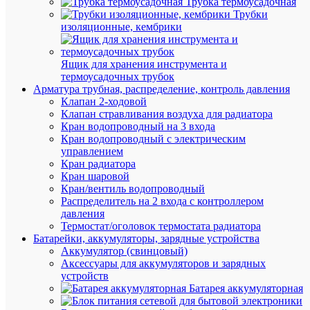
Трубка термоусадочная
Ма
Мед
Трубки
жи
голы
изоляционные, кембрики
пр
Фо
Круг
пр
Ящик для хранения инструмента и
термоусадочных трубок
Арматура трубная, распределение, контроль давления
Клапан 2-ходовой
Клапан стравливания воздуха для радиатора
СО
Кран водопроводный на 3 входа
ТО
Кран водопроводный с электрическим
управлением
(7)
Кран радиатора
Кран шаровой
Кран/вентиль водопроводный
Распределитель на 2 входа с контроллером
давления
Термостат/оголовок термостата радиатора
Батарейки, аккумуляторы, зарядные устройства
Аккумулятор (свинцовый)
Аксессуары для аккумуляторов и зарядных
устройств
Батарея аккумуляторная
Быстры
просмот