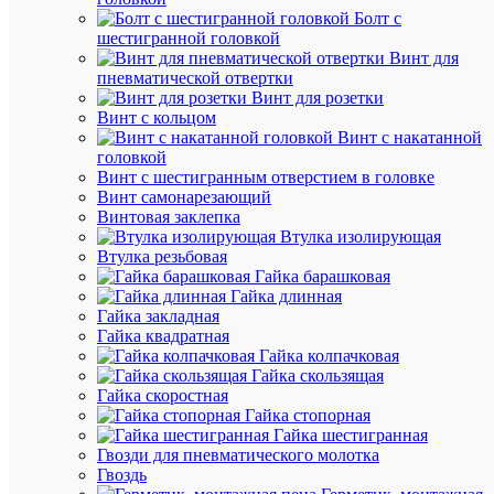
упак.)
Болт с
Артикул
шестигранной головкой
UDRS-
Винт для
D2-
пневматической отвертки
D8-
Винт для розетки
10-
Винт с кольцом
1
Винт с накатанной
Бренд
головкой
IEK
Винт с шестигранным отверстием в головке
Розничн
Винт самонарезающий
цена:
Винтовая заклепка
72.31
Втулка изолирующая
₽
Втулка резьбовая
/
Гайка барашковая
упак.
Гайка длинная
Оптовая
Гайка закладная
цена:
Гайка квадратная
68.70
Гайка колпачковая
₽
Гайка скользящая
/
Гайка скоростная
упак.
Гайка стопорная
Гайка шестигранная
Гвозди для пневматического молотка
В
Гвоздь
корзину