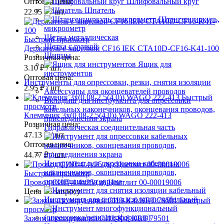
Оптовая цена:
Шлифовальный круг
Шпатель
22.95 ₽
/ шт.
Штангенциркуль,
микроометр
Щетка металлическая
Быстрый просмотр
Щетка с ручкой
Держатель с защелкой CF16 IEK CTA10D-CF16-K41-100
Щипцы
Розничная цена:
Ящик для
3.10 ₽
/ шт.
инструментов
Оптовая цена:
Инструменты для опрессовки, резки, снятия изоляции
2.95 ₽
/ шт.
Аксессуары для оконцевателей проводов
Быстрый
Вкладыш для инструмента для опрессовки
просмотр
кабельных наконечников, оконцевания проводов,
Клеммник 3х(0.08-2.5(4.0)) WAGO 222-413
присоединения экрана
Розничная цена:
Гидравлическая соединительная часть
47.13 ₽
/ шт.
Оптовая цена:
44.77 ₽
/ шт.
Инструмент для опрессовки кабельных
наконечников, оконцевания проводов,
Быстрый просмотр
присоединения экрана
Провод СИП-4 4х25 (м) Цветлит 00-00019006
Цена по запросу
Инструмент для снятия изоляции кабельный
Быстрый
просмотр
Зажим изолирующий СИЗ-К-6 КВТ 79501