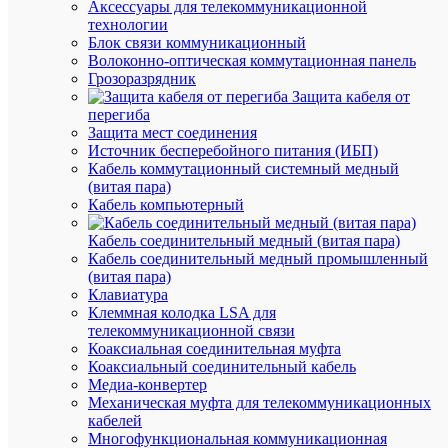
Аксессуары для телекоммуникационной
Быстры
технологии
просмот
Блок связи коммуникационный
Клемма
Волоконно-оптическая коммутационная панель
строител
Грозоразрядник
монтаж.
Защита кабеля от
СМК
перегиба
222-
Защита мест соединения
413
Источник бесперебойного питания (ИБП)
IEK
Кабель коммутационный системный медный
UKZ-
(витая пара)
001-
Кабель компьютерный
413
Кабель соединительный медный (витая пара)
Кабель соединительный медный промышленный
В
(витая пара)
наличии
Клавиатура
(89078
Клеммная колодка LSA для
шт.)
телекоммуникационной связи
Артикул
Коаксиальная соединительная муфта
UKZ-
Коаксиальный соединительный кабель
001-
Медиа-конвертер
413
Механическая муфта для телекоммуникационных
Бренд
кабелей
IEK
Многофункциональная коммуникационная
Розничн