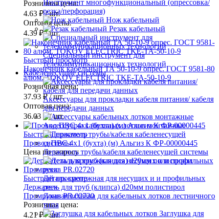
Инструмент многофункциональный (опрессовка/
Розничная цена:
резка/перфорация)
4.63 ₽
/ шт.
Нож кабельный
Оптовая цена:
Резак кабельный
4.39 ₽
/ шт.
Специальный инструмент для
Быстрый просмотр
телекоммуникационных технологий
Наконечник кабельный ТА 50-10-9 опрес. ГОСТ 9581-80
Кабеленесущие системы
алюм. TOKOV ELECTRIC TKE-TA-50-10-9
Розничная цена:
37.93 ₽
/ шт.
Аксессуары для прокладки кабеля питания/ кабеля
Оптовая цена:
для передачи данных
36.03 ₽
/ шт.
Аксессуары кабельных лотков монтажные
Быстрый просмотр
Провод ПВС 4х1 (бухта) (м) Альгиз К ФР-00000445
Цена по запросу
Держатель трубы/кабеля кабеленесущей системы
Быстрый просмотр
Деталь крепежная для несущих и и профильных
Держатель для труб (клипса) d20мм полистирол
реек
Промрукав PR.02720
Донная вставка для кабельных лотков лестничного
Розничная цена:
типа
Заглушка для
4.21 ₽
/ шт.