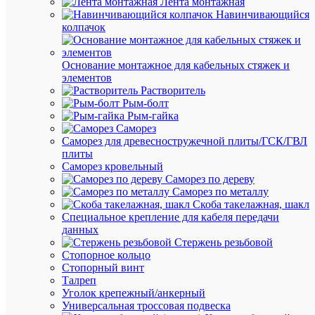
Лента монтажная
UIZ-
Навинчивающийся
20-
колпачок
10-
K02
Основание монтажное для кабельных стяжек и
элементов
В
Растворитель
наличии
Рым-болт
(7653
Рым-гайка
шт.)
Саморез
Артикул
Саморез для древесностружечной плиты/ГСК/ГВЛ
UIZ-
плиты
20-
Саморез кровельный
10-
Саморез по дереву
K02
Саморез по металлу
Бренд
Скоба такелажная, шакл
IEK
Специальное крепление для кабеля передачи
Розничн
данных
цена:
Стержень резьбовой
87.46
Стопорное кольцо
₽
Стопорный винт
/
Талреп
шт.
Уголок крепежный/анкерный
Оптовая
Универсальная троссовая подвеска