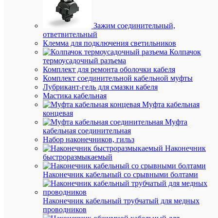
маши
холод
удлин
Зажим соединительный,
и
ответвительный
проч.)
Поста
Клемма для подключения светильников
на
Колпачок
центр
термоусадочный разъема
склад
Комплект для ремонта оболочки кабеля
РС
Комплект соединительной кабельной муфты
завод
Лубрикант-гель для смазки кабеля
бухта
Мастика кабельная
отгру
Муфта кабельная
с
возм
концевая
отрез
Муфта
(не
кабельная соединительная
кратн
Набор наконечников, гильз
завод
Наконечник
упако
быстроразмыкаемый
Наконечник кабельный со срывными болтами
Наконечник кабельный трубчатый для медных
Вес
проводников
и