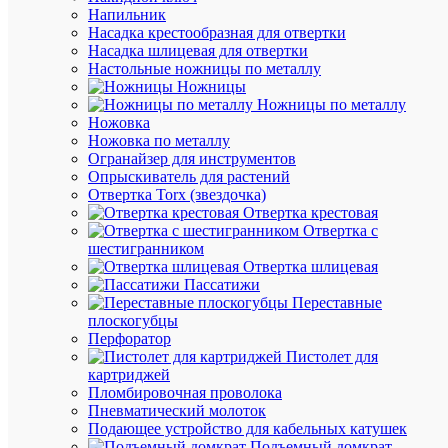
Провод
Напильник
ПВС
Насадка крестообразная для отвертки
4х1
Насадка шлицевая для отвертки
(бухта)
Настольные ножницы по металлу
(м)
Ножницы
Электро
Ножницы по металлу
M00010
Ножовка
Ножовка по металлу
Огранайзер для инструментов
Опрыскиватель для растений
Под
Отвертка Torx (звездочка)
заказ
Отвертка крестовая
Артикул
Отвертка с
M00010
шестигранником
Бренд
Отвертка шлицевая
ЭЛЕКТ
Пассатижи
НН
Переставные
Цена
плоскогубцы
по
Перфоратор
запросу
Пистолет для
картриджей
Запроси
Пломбировочная проволока
цену
Пневматический молоток
Подающее устройство для кабельных катушек
Подъемный домкрат