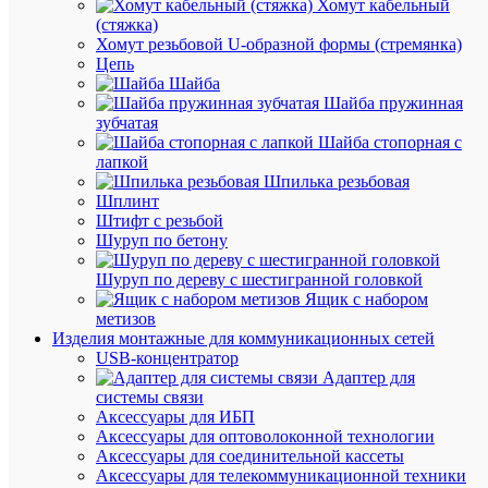
цена:
Хомут кабельный
83.09
(стяжка)
Хомут резьбовой U-образной формы (стремянка)
₽
Цепь
/
Шайба
шт.
Шайба пружинная
зубчатая
Шайба стопорная с
В
лапкой
корзину
Шпилька резьбовая
Шплинт
Штифт с резьбой
Шуруп по бетону
В
избранн
Шуруп по дереву с шестигранной головкой
Ящик с набором
метизов
К
Изделия монтажные для коммуникационных сетей
сравнен
USB-концентратор
Адаптер для
системы связи
Аксессуары для ИБП
Аксессуары для оптоволоконной технологии
Аксессуары для соединительной кассеты
Аксессуары для телекоммуникационной техники