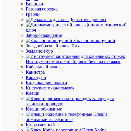
Артикул
Воронка
USWB-
Газовая горелка
D10-
Грабли
10
Держатель для бит
Бренд
Динамометрический
IEK
ключ
Цена
Забор/ограждение
по
Заклепочник ручной
запросу
Звездообразный ключ Torx
Земляной бур
Запроси
цену
Инструмент монтажный для кабельных стяжек
Кабельный чулок
Канистра
Карандаш
В
Катушка для шланга
избранн
Кисть/кисточка/помазок
Клещи
Клещи для
К
зачистки проводов
сравнен
Клещи обжимные
Клещи
обжимные телефонные
Ключ гаечный
Ключ Кобра