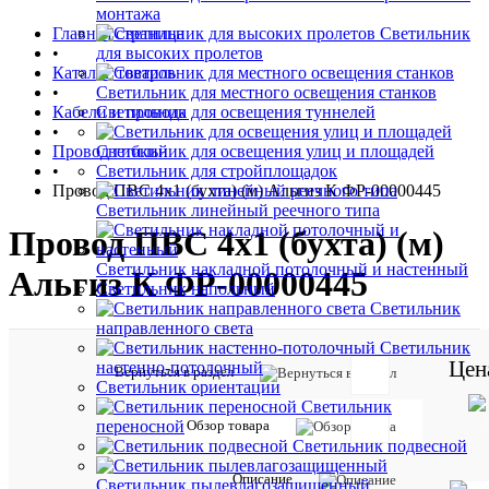
монтажа
Главная страница
Светильник
•
для высоких пролетов
Каталог товаров
•
Светильник для местного освещения станков
Кабели и провода
Светильник для освещения туннелей
•
Провод гибкий
Светильник для освещения улиц и площадей
•
Светильник для стройплощадок
Провод ПВС 4х1 (бухта) (м) Альгиз К ФР-00000445
Светильник линейный реечного типа
Провод ПВС 4х1 (бухта) (м)
Светильник накладной потолочный и настенный
Альгиз К ФР-00000445
Светильник напольный
Светильник
направленного света
Светильник
Цен
настенно-потолочный
Вернуться в раздел
Светильник ориентации
Светильник
Обзор товара
переносной
Отзывов:
Светильник подвесной
Описание
Светильник пылевлагозащищенный