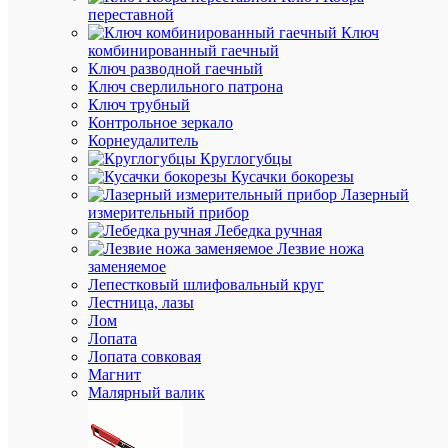
Быстры
переставной
просмот
Ключ
Стриппе
комбинированный гаечный
автомат
Ключ разводной гаечный
АС
Ключ сверлильного патрона
0.18-
Ключ трубный
2.5
Контрольное зеркало
IEK
Корнеудалитель
TFS-
Круглогубцы
D3
Кусачки бокорезы
Лазерный
измерительный прибор
Лебедка ручная
Под
Лезвие ножа
заказ
заменяемое
Артикул
Лепестковый шлифовальный круг
TFS-
Лестница, лазы
D3
Лом
Бренд
Лопата
IEK
Лопата совковая
Цена
Магнит
по
Малярный валик
запросу
Запроси