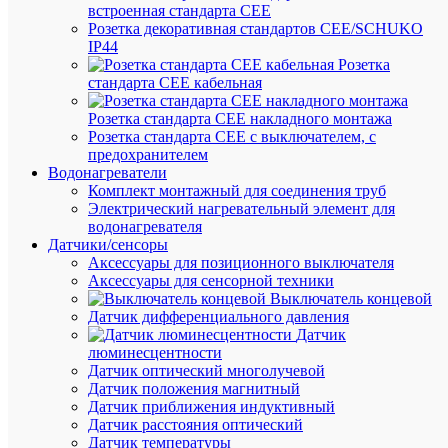
встроенная стандарта CEE
В
Розетка декоративная стандартов CEE/SCHUKO
наличии
IP44
(51
Розетка
упак.)
стандарта СЕЕ кабельная
Артикул
UHH35-
Розетка стандарта СЕЕ накладного монтажа
11-
Розетка стандарта СЕЕ с выключателем, с
18-
предохранителем
100
Водонагреватели
Бренд
Комплект монтажный для соединения труб
IEK
Электрический нагревательный элемент для
Розничн
водонагревателя
цена:
Датчики/сенсоры
156.13
Аксессуары для позиционного выключателя
Аксессуары для сенсорной техники
₽
Выключатель концевой
/
Датчик дифференциального давления
упак.
Датчик
Оптовая
люминесцентности
цена:
Датчик оптический многолучевой
148.32
Датчик положения магнитный
₽
Датчик приближения индуктивный
/
Датчик расстояния оптический
упак.
Датчик температуры