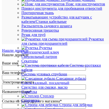
Пояс для инструментов
Привод инструмента для пробивания отверстий
В
Протирочная ткань
избранн
Разматывающее устройство для катушек с
кабелем/Станки кабельные
К
Распылитель садового шланга
сравнен
Реверсивная трещотка
Резак для труб
Рукоятки
для съема предохранителей
Рулетка
Нашли дешевле
Сантехнический ключ
Нашли дешевле
Сверлильный патрон
Секаторы
Ваше имя
Система протяжки
кабеля
Ваш телефон
*
Система угловых струбцин
Слесарное зубило
Электронная почта
Совок садовый, посадочный
Средство для смазки, масло
Название товара
*
Стамеска
Степлер
Стремянка
Ссылка на товар другого магазина
*
Стропа для лебедки