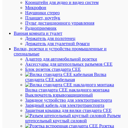
сравнен
Кронштейн для аудио и видео систем
Микрофон
Наушники стерео
Планшет, ноутбук
Пульт дистанционного управления
Радиоприемник
Ванная комната и туалет
Держатель для полотенец
Держатель для туалетной бумаги
Вилки, розетки и устройства промышленные и
Быстры
специальные
просмот
Адаптер для автомобильной розетки
Дюбель-
Аксессуары для штепсельных разъемов CEE
хомут
Блок розеток стандарта CEE
11-
Вилка
18мм
стандарта CEE кабельная
нейлон
бел.
Вилка стандарта CEE накладного монтажа
(уп.100ш
Выключатель взрывозащищенный
IEK
Зарядное устройство для электротранспорта
UHH35-
Зарядный кабель для электротранспорта
11-
Защитная крышка для вилки стандарта CEE
18-
Разъем
100
штепсельный круглый силовой
Розетка