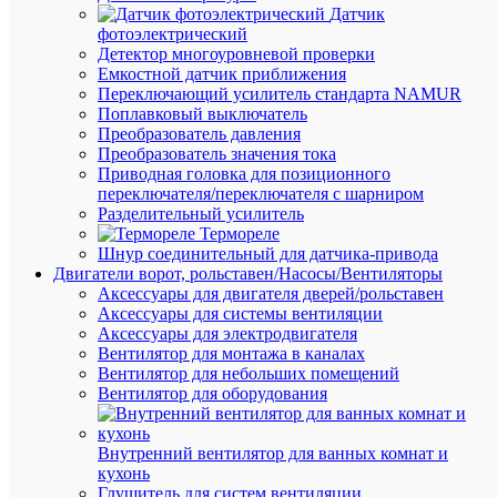
Датчик
фотоэлектрический
В
Детектор многоуровневой проверки
корзину
Емкостной датчик приближения
Переключающий усилитель стандарта NAMUR
Поплавковый выключатель
Преобразователь давления
В
Преобразователь значения тока
избранн
Приводная головка для позиционного
переключателя/переключателя с шарниром
Разделительный усилитель
К
Термореле
сравнен
Шнур соединительный для датчика-привода
Двигатели ворот, рольставен/Насосы/Вентиляторы
Аксессуары для двигателя дверей/рольставен
Аксессуары для системы вентиляции
Аксессуары для электродвигателя
Вентилятор для монтажа в каналах
Вентилятор для небольших помещений
Вентилятор для оборудования
Быстры
Внутренний вентилятор для ванных комнат и
просмот
кухонь
Набор
Глушитель для систем вентиляции