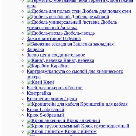
Герметик, монтажная
пена
Дюбель для полых стен
Дюбель резьбовой
В
Дюбель
избранн
универсальный /вставка
Дюбель-гвоздь
Зажим винтовой Гофмана
К
Заклепка закладная
сравнен
Защелка
Звено цепи соединительное
Канат, веревка
Карабин
Картридж/капсула со смолой для химического
анкера
Клей
Клей для анкерных болтов
Контргайка
Быстры
Крепление ремня / цепи
просмот
Кронштейн для кабеля
Изолент
Крюк L-образный
ПВХ
Крюк S-образный
0.18х19
Крюк анкерный
черн.
Крюк грузоподъемный
(рул.20м
Крюк с винтом
IEK