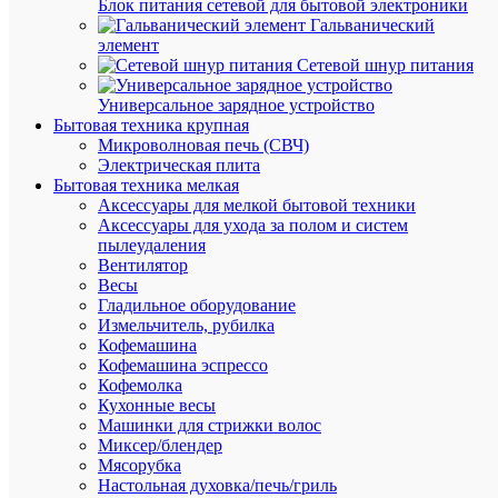
Блок питания сетевой для бытовой электроники
Наконеч
Гальванический
гильза
элемент
изол.
Сетевой шнур питания
Е4009
4кв.мм
Универсальное зарядное устройство
сер.
Бытовая техника крупная
(уп.100ш
Микроволновая печь (СВЧ)
IEK
Электрическая плита
UGN10-
Бытовая техника мелкая
004-
Аксессуары для мелкой бытовой техники
04-
Аксессуары для ухода за полом и систем
09
пылеудаления
Вентилятор
Весы
В
Гладильное оборудование
наличии
Измельчитель, рубилка
(409
Кофемашина
упак.)
Кофемашина эспрессо
Артикул
Кофемолка
UGN10-
Кухонные весы
004-
Машинки для стрижки волос
04-
Миксер/блендер
09
Мясорубка
Бренд
Настольная духовка/печь/гриль
IEK