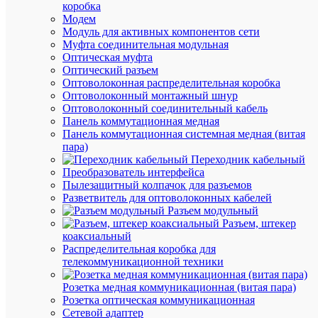
коробка
цена:
Модем
27.88
Модуль для активных компонентов сети
₽
Муфта соединительная модульная
/
Оптическая муфта
шт.
Оптический разъем
Оптовая
Оптоволоконная распределительная коробка
цена:
Оптоволоконный монтажный шнур
26.48
Оптоволоконный соединительный кабель
₽
Панель коммутационная медная
/
Панель коммутационная системная медная (витая
шт.
пара)
Переходник кабельный
Преобразователь интерфейса
В
Пылезащитный колпачок для разъемов
корзину
Разветвитель для оптоволоконных кабелей
Разъем модульный
Разъем, штекер
коаксиальный
В
Распределительная коробка для
избранн
телекоммуникационной техники
Розетка медная коммуникационная (витая пара)
К
Розетка оптическая коммуникационная
сравнен
Сетевой адаптер