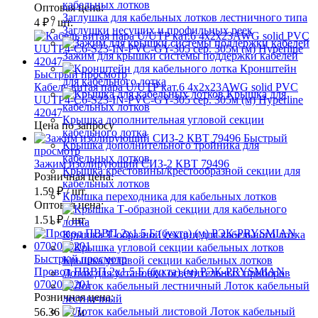
кабельных лотков
Оптовая цена:
Заглушка для кабельных лотков лестничного типа
4 ₽
/ шт.
Заглушки несущих и профильных реек
Зажим для крышки системы поддержки кабелей
Кронштейн
Быстрый просмотр
для кабельного лотка
Кабель витая пара U/UTP кат.6 4х2х23AWG solid PVC
Крышка для
UUTP4-C6-S23-IN-PVC-GY-305 сер. 305м (м) Hyperline
кабельных лотков
42047
Крышка дополнительная угловой секции
Цена по запросу
кабельного лотка
Быстрый
Крышка дополнительного тройника для
просмотр
кабельных лотков
Зажим изолирующий СИЗ-2 КВТ 79496
Крышка крестовины/крестообразной секции для
Розничная цена:
кабельных лотков
1.59 ₽
/ шт.
Крышка переходника для кабельных лотков
Оптовая цена:
1.51 ₽
/ шт.
Крышка Т-образной секции для кабельного лотка
Быстрый просмотр
Крышка угловой секции кабельных лотков
Провод ПВВП 2х1.5 Б (бухта) (м) РЭК-PRYSMIAN
Лоток для установки осветительных приборов
0702040201
Лоток кабельный
Розничная цена:
лестничный
Лоток кабельный
56.36 ₽
/ м