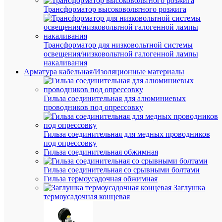
1
Трансформатор высоковольтного розжига
кв.мм
в
изоля
без
запол
Трансформатор для низковольтной системы
и
освещения/низковольтной галогенной лампы
оболо
накаливания
из
Арматура кабельная/Изоляционные материалы
полив
пласт
красн
Гильза соединительная для алюминиевых
цвета.
Макси
проводников под опрессовку
темпе
токоп
жилы
Гильза соединительная для медных проводников
при
под опрессовку
экспл
Гильза соединительная обжимная
+70С.
Приме
Гильза соединительная со срывными болтами
в
быто
Гильза термоусадочная обжимная
прибо
Заглушка
и
термоусадочная концевая
быто
элект
(стир