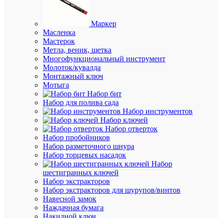
цену
Маркер
Масленка
В
Мастерок
избранн
Метла, веник, щетка
Многофункциональный инструмент
Молоток/кувалда
К
Монтажный ключ
сравнен
Мотыга
Набор бит
Набор для полива сада
Набор инструментов
Набор ключей
АН
Набор отверток
ТО
Набор пробойников
(1)
Набор разметочного шнура
Набор торцевых насадок
Набор
шестигранных ключей
Набор экстракторов
Набор экстракторов для шурупов/винтов
Навесной замок
Быстры
Наждачная бумага
просмот
Накидной ключ