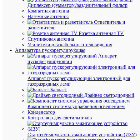
Диплексер (сумматор)/разделительный фильтр
Комнатная антенна
Наземные антенны
ОП
Ответвитель и
разветвитель
ТО
Розетка антенная TV
Спутниковая антенна
Усилители для кабельного телевидения
Пров
Аппаратура пускорегулирующая
ПВС
Аппарат
4х1
пускорегулирующий
(м)
Альги
К
ФР-00
Аппарат пускорегулирующий электронный для
–
газоразрядных ламп
силов
Балласт
кабел
Драйвер светодиодный
общег
назна
Компонент системы управления освещением
Предс
Конденсатор
собой
4
Контроллер для светильников
кругл
медн
жилы
Стартер/импульсно-зажигающее устройство (ИЗУ)
сечен