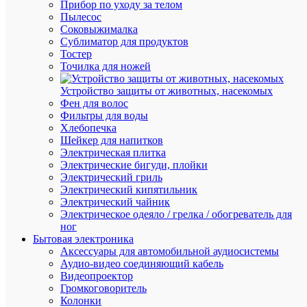
Прибор по уходу за телом
Розничн
Пылесос
цена:
Соковыжималка
256.11
Сублиматор для продуктов
₽
Тостер
/
Точилка для ножей
упак.
Оптовая
Устройство защиты от животных, насекомых
цена:
Фен для волос
243.31
Фильтры для воды
₽
Хлебопечка
/
Шейкер для напитков
упак.
Электрическая плитка
Электрические бигуди, плойки
Электрический гриль
В
Электрический кипятильник
корзину
Электрический чайник
Электрическое одеяло / грелка / обогреватель для
ног
Бытовая электроника
В
Аксессуары для автомобильной аудиосистемы
избранн
Аудио-видео соединяющий кабель
Видеопроектор
Громкоговоритель
К
Колонки