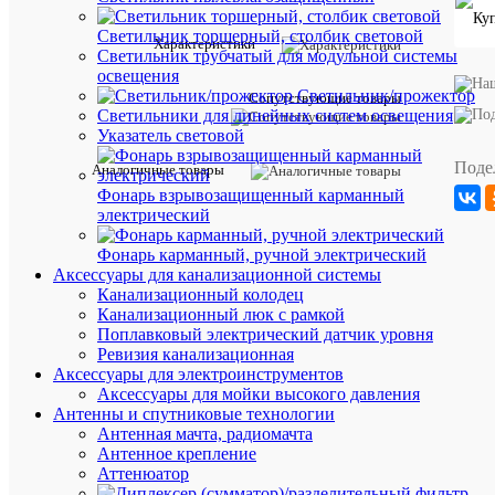
Светильник торшерный, столбик световой
Характе
Все
Характеристики
Светильник трубчатый для модульной системы
характ
освещения
Альгиз
Производи
Светильник/прожектор
К
Сопутствующие товары
Светильники для линейных систем освещения
Класс
Указатель световой
токопров
2
жилы
-
Поде
Аналогичные товары
(Европейс
многопр
стандарты
Фонарь взрывозащищенный карманный
Материал
электрический
Медный
жил
голый
проводник
Фонарь карманный, ручной электрический
Форма
Аксессуары для канализационной системы
жил
Круг
Канализационный колодец
проводник
Канализационный люк с рамкой
Длина
Поплавковый электрический датчик уровня
420
(мм)
Ревизия канализационная
Высота
Аксессуары для электроинструментов
0.6
(мм)
Аксессуары для мойки высокого давления
Ширина
Антенны и спутниковые технологии
420
(мм)
Антенная мачта, радиомачта
Единица
Антенное крепление
измерени
Аттенюатор
метр