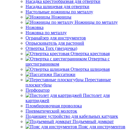
Насадка крестообразная для отвертки
Насадка шлицевая для отвертки
Настольные ножницы по металлу
Ножницы
Ножницы по металлу
Ножовка
Ножовка по металлу
Огранайзер для инструментов
Опрыскиватель для растений
Отвертка Torx (звездочка)
Отвертка крестовая
Отвертка с
шестигранником
Отвертка шлицевая
Пассатижи
Переставные
плоскогубцы
Перфоратор
Пистолет для
картриджей
Пломбировочная проволока
Пневматический молоток
Подающее устройство для кабельных катушек
Подъемный домкрат
Пояс для инструментов