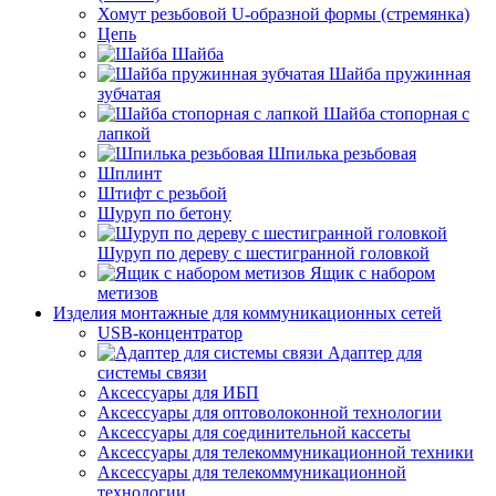
Хомут резьбовой U-образной формы (стремянка)
Цепь
Шайба
Шайба пружинная
зубчатая
Шайба стопорная с
лапкой
Шпилька резьбовая
Шплинт
Штифт с резьбой
Шуруп по бетону
Шуруп по дереву с шестигранной головкой
Ящик с набором
метизов
Изделия монтажные для коммуникационных сетей
USB-концентратор
Адаптер для
системы связи
Аксессуары для ИБП
Аксессуары для оптоволоконной технологии
Аксессуары для соединительной кассеты
Аксессуары для телекоммуникационной техники
Аксессуары для телекоммуникационной
технологии