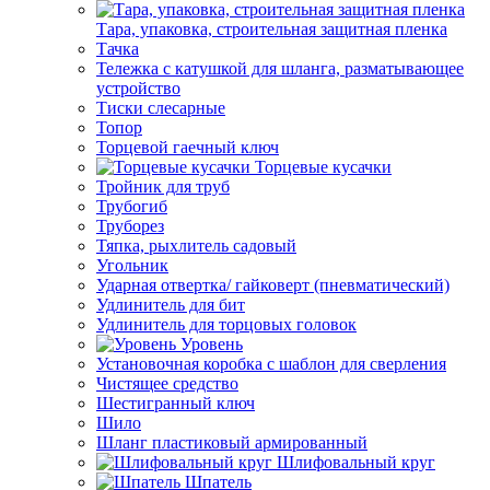
Тара, упаковка, строительная защитная пленка
Тачка
Тележка с катушкой для шланга, разматывающее
устройство
Тиски слесарные
Топор
Торцевой гаечный ключ
Торцевые кусачки
Тройник для труб
Трубогиб
Труборез
Тяпка, рыхлитель садовый
Угольник
Ударная отвертка/ гайковерт (пневматический)
Удлинитель для бит
Удлинитель для торцовых головок
Уровень
Установочная коробка с шаблон для сверления
Чистящее средство
Шестигранный ключ
Шило
Шланг пластиковый армированный
Шлифовальный круг
Шпатель