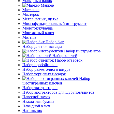
Малярный валик
Маркер
Масленка
Мастерок
Метла, веник, щетка
Многофункциональный инструмент
Молоток/кувалда
Монтажный ключ
Мотыга
Набор бит
Набор для полива сада
Набор инструментов
Набор ключей
Набор отверток
Набор пробойников
Набор разметочного шнура
Набор торцевых насадок
Набор
шестигранных ключей
Набор экстракторов
Набор экстракторов для шурупов/винтов
Навесной замок
Наждачная бумага
Накидной ключ
Напильник