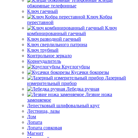
Клещи
обжимные телефонные
Ключ гаечный
Ключ Кобра
переставной
Ключ
комбинированный гаечный
Ключ разводной гаечный
Ключ сверлильного патрона
Ключ трубный
Контрольное зеркало
Корнеудалитель
Круглогубцы
Кусачки бокорезы
Лазерный
измерительный прибор
Лебедка ручная
Лезвие ножа
заменяемое
Лепестковый шлифовальный круг
Лестница, лазы
Лом
Лопата
Лопата совковая
Магнит