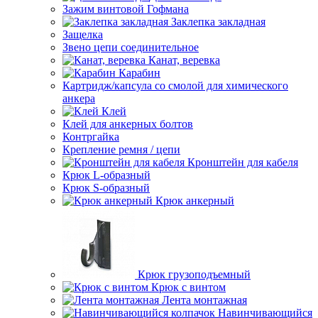
Зажим винтовой Гофмана
Заклепка закладная
Защелка
Звено цепи соединительное
Канат, веревка
Карабин
Картридж/капсула со смолой для химического
анкера
Клей
Клей для анкерных болтов
Контргайка
Крепление ремня / цепи
Кронштейн для кабеля
Крюк L-образный
Крюк S-образный
Крюк анкерный
Крюк грузоподъемный
Крюк с винтом
Лента монтажная
Навинчивающийся