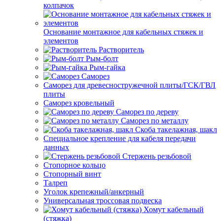
колпачок
Основание монтажное для кабельных стяжек и
элементов
Растворитель
Рым-болт
Рым-гайка
Саморез
Саморез для древесностружечной плиты/ГСК/ГВЛ
плиты
Саморез кровельный
Саморез по дереву
Саморез по металлу
Скоба такелажная, шакл
Специальное крепление для кабеля передачи
данных
Стержень резьбовой
Стопорное кольцо
Стопорный винт
Талреп
Уголок крепежный/анкерный
Универсальная троссовая подвеска
Хомут кабельный
(стяжка)