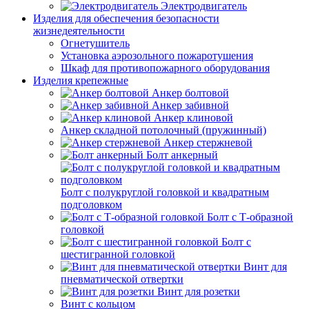
Электродвигатель
Изделия для обеспечения безопасности
жизнедеятельности
Огнетушитель
Установка аэрозольного пожаротушения
Шкаф для противопожарного оборудования
Изделия крепежные
Анкер болтовой
Анкер забивной
Анкер клиновой
Анкер складной потолочный (пружинный)
Анкер стержневой
Болт анкерный
Болт с полукруглой головкой и квадратным
подголовком
Болт с Т-образной
головкой
Болт с
шестигранной головкой
Винт для
пневматической отвертки
Винт для розетки
Винт с кольцом