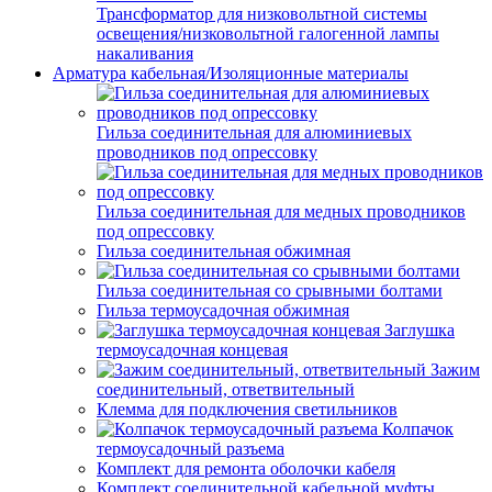
Трансформатор для низковольтной системы
освещения/низковольтной галогенной лампы
накаливания
Арматура кабельная/Изоляционные материалы
Гильза соединительная для алюминиевых
проводников под опрессовку
Гильза соединительная для медных проводников
под опрессовку
Гильза соединительная обжимная
Гильза соединительная со срывными болтами
Гильза термоусадочная обжимная
Заглушка
термоусадочная концевая
Зажим
соединительный, ответвительный
Клемма для подключения светильников
Колпачок
термоусадочный разъема
Комплект для ремонта оболочки кабеля
Комплект соединительной кабельной муфты