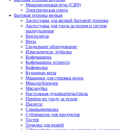
Микроволновая печь (СВЧ)
Электрическая плита
Бытовая техника мелкая
Аксессуары для мелкой бытовой техники
Аксессуары для ухода за полом и систем
пылеудаления
Вентилятор
Весы
Гладильное оборудование
Измельчитель, рубилка
Кофемашина
Кофемашина эспрессо
Кофемолка
Кухонные весы
Машинки для стрижки волос
Миксер/блендер
Мясорубка
Настольная духовка/печь/гриль
Прибор по уходу за телом
Пылесос
Соковыжималка
Сублиматор для продуктов
Тостер
Точилка для ножей