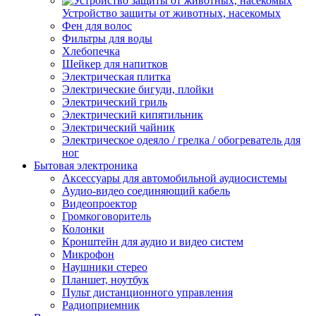
Устройство защиты от животных, насекомых
Фен для волос
Фильтры для воды
Хлебопечка
Шейкер для напитков
Электрическая плитка
Электрические бигуди, плойки
Электрический гриль
Электрический кипятильник
Электрический чайник
Электрическое одеяло / грелка / обогреватель для
ног
Бытовая электроника
Аксессуары для автомобильной аудиосистемы
Аудио-видео соединяющий кабель
Видеопроектор
Громкоговоритель
Колонки
Кронштейн для аудио и видео систем
Микрофон
Наушники стерео
Планшет, ноутбук
Пульт дистанционного управления
Радиоприемник