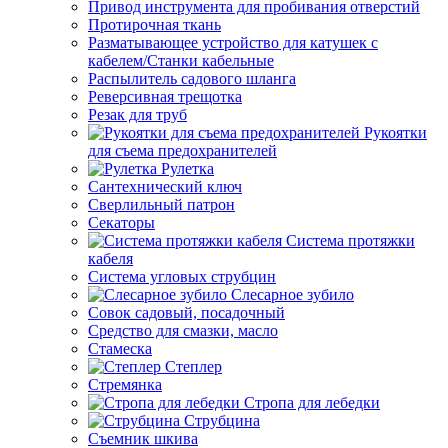
Привод инструмента для пробивания отверстий
Протирочная ткань
Разматывающее устройство для катушек с
кабелем/Станки кабельные
Распылитель садового шланга
Реверсивная трещотка
Резак для труб
Рукоятки
для съема предохранителей
Рулетка
Сантехнический ключ
Сверлильный патрон
Секаторы
Система протяжки
кабеля
Система угловых струбцин
Слесарное зубило
Совок садовый, посадочный
Средство для смазки, масло
Стамеска
Степлер
Стремянка
Стропа для лебедки
Струбцина
Съемник шкива