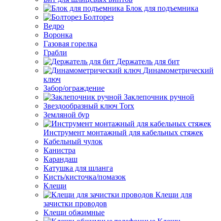
Блок для подъемника
Болторез
Ведро
Воронка
Газовая горелка
Грабли
Держатель для бит
Динамометрический
ключ
Забор/ограждение
Заклепочник ручной
Звездообразный ключ Torx
Земляной бур
Инструмент монтажный для кабельных стяжек
Кабельный чулок
Канистра
Карандаш
Катушка для шланга
Кисть/кисточка/помазок
Клещи
Клещи для
зачистки проводов
Клещи обжимные