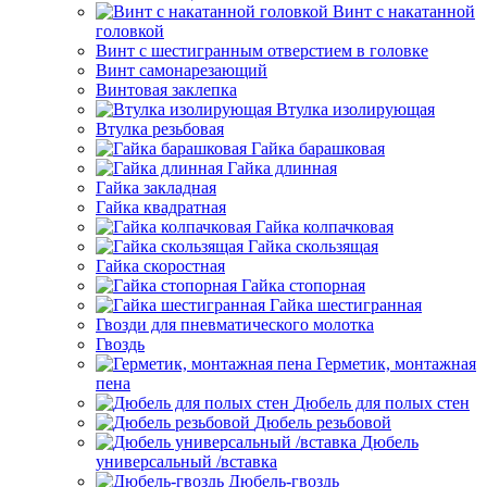
Винт с накатанной
головкой
Винт с шестигранным отверстием в головке
Винт самонарезающий
Винтовая заклепка
Втулка изолирующая
Втулка резьбовая
Гайка барашковая
Гайка длинная
Гайка закладная
Гайка квадратная
Гайка колпачковая
Гайка скользящая
Гайка скоростная
Гайка стопорная
Гайка шестигранная
Гвозди для пневматического молотка
Гвоздь
Герметик, монтажная
пена
Дюбель для полых стен
Дюбель резьбовой
Дюбель
универсальный /вставка
Дюбель-гвоздь