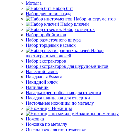
Мотыга
Набор бит
Набор для полива сада
Набор инструментов
Набор ключей
Набор отверток
Набор пробойников
Набор разметочного шнура
Набор торцевых насадок
Набор
шестигранных ключей
Набор экстракторов
Набор экстракторов для шурупов/винтов
Навесной замок
Наждачная бумага
Накидной ключ
Напильник
Насадка крестообразная для отвертки
Насадка шлицевая для отвертки
Настольные ножницы по металлу
Ножницы
Ножницы по металлу
Ножовка
Ножовка по металлу
Огранайзер для инструментов