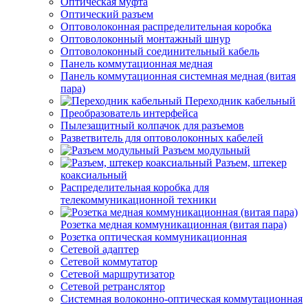
Оптическая муфта
Оптический разъем
Оптоволоконная распределительная коробка
Оптоволоконный монтажный шнур
Оптоволоконный соединительный кабель
Панель коммутационная медная
Панель коммутационная системная медная (витая
пара)
Переходник кабельный
Преобразователь интерфейса
Пылезащитный колпачок для разъемов
Разветвитель для оптоволоконных кабелей
Разъем модульный
Разъем, штекер
коаксиальный
Распределительная коробка для
телекоммуникационной техники
Розетка медная коммуникационная (витая пара)
Розетка оптическая коммуникационная
Сетевой адаптер
Сетевой коммутатор
Сетевой маршрутизатор
Сетевой ретранслятор
Системная волоконно-оптическая коммутационная