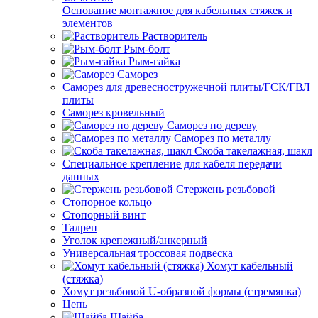
Основание монтажное для кабельных стяжек и
элементов
Растворитель
Рым-болт
Рым-гайка
Саморез
Саморез для древесностружечной плиты/ГСК/ГВЛ
плиты
Саморез кровельный
Саморез по дереву
Саморез по металлу
Скоба такелажная, шакл
Специальное крепление для кабеля передачи
данных
Стержень резьбовой
Стопорное кольцо
Стопорный винт
Талреп
Уголок крепежный/анкерный
Универсальная троссовая подвеска
Хомут кабельный
(стяжка)
Хомут резьбовой U-образной формы (стремянка)
Цепь
Шайба