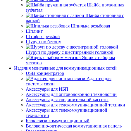
Шайба пружинная
зубчатая
Шайба стопорная с
лапкой
Шпилька резьбовая
Шплинт
Штифт с резьбой
Шуруп по бетону
Шуруп по дереву с шестигранной головкой
Ящик с набором
метизов
Изделия монтажные для коммуникационных сетей
USB-концентратор
Адаптер для
системы связи
Аксессуары для ИБП
Аксессуары для оптоволоконной технологии
Аксессуары для соединительной кассеты
Аксессуары для телекоммуникационной техники
Аксессуары для телекоммуникационной
технологии
Блок связи коммуникационный
Волоконно-оптическая коммутационная панель