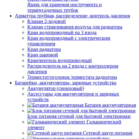
Ящик для хранения инструмента и
термоусадочных трубок
Арматура трубная, распределение, контроль давления
Клапан 2-ходовой
Клапан стравливания воздуха для радиатора
Кран водопроводный на 3 входа
Кран водопроводный с электрическим
управлением
Кран радиатора
Кран шаровой
Кран/вентиль водопроводный
Распределитель на 2 входа с контроллером
давления
Термостат/оголовок термостата радиатора
Батарейки, аккумуляторы, зарядные устройства
Аккумулятор (свинцовый)
Аксессуары для аккумуляторов и зарядных
устройств
Батарея аккумуляторная
Блок питания сетевой для бытовой электроники
Гальванический
элемент
Сетевой шнур питания