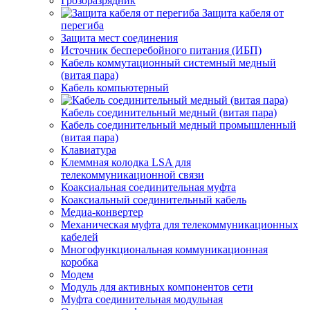
Грозоразрядник
Защита кабеля от
перегиба
Защита мест соединения
Источник бесперебойного питания (ИБП)
Кабель коммутационный системный медный
(витая пара)
Кабель компьютерный
Кабель соединительный медный (витая пара)
Кабель соединительный медный промышленный
(витая пара)
Клавиатура
Клеммная колодка LSA для
телекоммуникационной связи
Коаксиальная соединительная муфта
Коаксиальный соединительный кабель
Медиа-конвертер
Механическая муфта для телекоммуникационных
кабелей
Многофункциональная коммуникационная
коробка
Модем
Модуль для активных компонентов сети
Муфта соединительная модульная