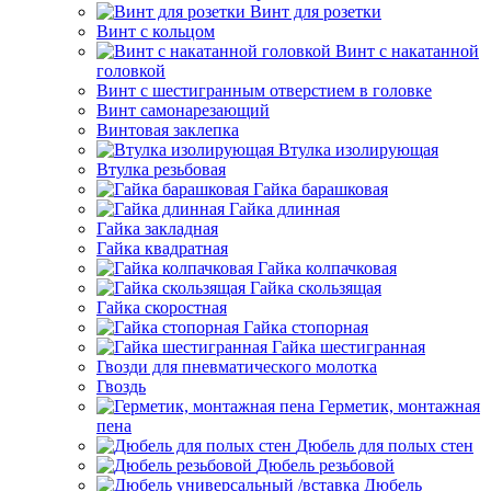
Винт для розетки
Винт с кольцом
Винт с накатанной
головкой
Винт с шестигранным отверстием в головке
Винт самонарезающий
Винтовая заклепка
Втулка изолирующая
Втулка резьбовая
Гайка барашковая
Гайка длинная
Гайка закладная
Гайка квадратная
Гайка колпачковая
Гайка скользящая
Гайка скоростная
Гайка стопорная
Гайка шестигранная
Гвозди для пневматического молотка
Гвоздь
Герметик, монтажная
пена
Дюбель для полых стен
Дюбель резьбовой
Дюбель