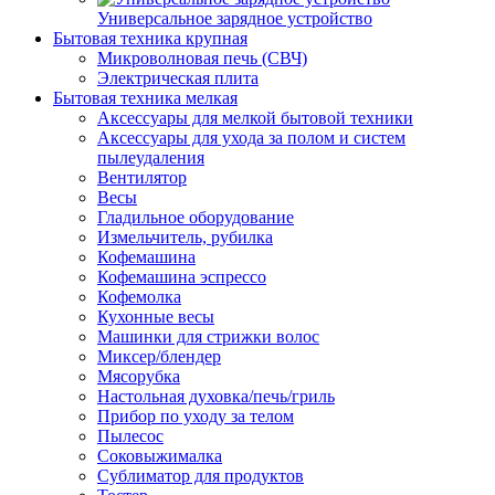
Универсальное зарядное устройство
Бытовая техника крупная
Микроволновая печь (СВЧ)
Электрическая плита
Бытовая техника мелкая
Аксессуары для мелкой бытовой техники
Аксессуары для ухода за полом и систем
пылеудаления
Вентилятор
Весы
Гладильное оборудование
Измельчитель, рубилка
Кофемашина
Кофемашина эспрессо
Кофемолка
Кухонные весы
Машинки для стрижки волос
Миксер/блендер
Мясорубка
Настольная духовка/печь/гриль
Прибор по уходу за телом
Пылесос
Соковыжималка
Сублиматор для продуктов