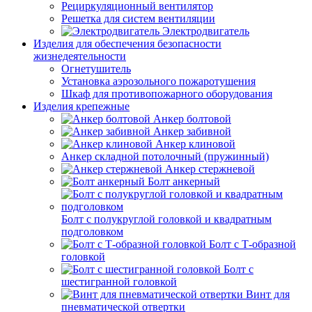
Рециркуляционный вентилятор
Решетка для систем вентиляции
Электродвигатель
Изделия для обеспечения безопасности
жизнедеятельности
Огнетушитель
Установка аэрозольного пожаротушения
Шкаф для противопожарного оборудования
Изделия крепежные
Анкер болтовой
Анкер забивной
Анкер клиновой
Анкер складной потолочный (пружинный)
Анкер стержневой
Болт анкерный
Болт с полукруглой головкой и квадратным
подголовком
Болт с Т-образной
головкой
Болт с
шестигранной головкой
Винт для
пневматической отвертки