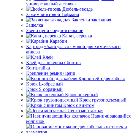
универсальный /вставка
Дюбель-гвоздь
Зажим винтовой Гофмана
Заклепка закладная
Защелка
Звено цепи соединительное
Канат, веревка
Карабин
Картридж/капсула со смолой для химического
анкера
Клей
Клей для анкерных болтов
Контргайка
Крепление ремня / цепи
Кронштейн для кабеля
Крюк L-образный
Крюк S-образный
Крюк анкерный
Крюк грузоподъемный
Крюк с винтом
Лента монтажная
Навинчивающийся
колпачок