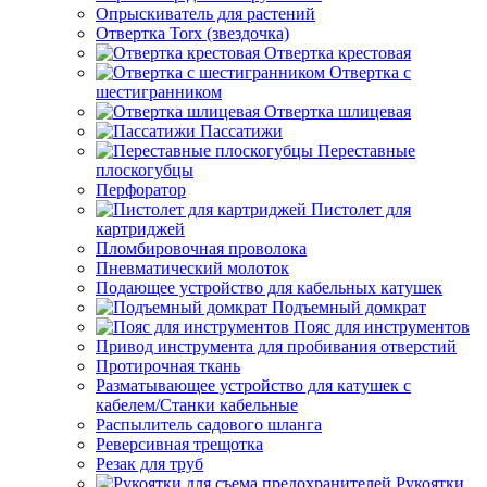
Опрыскиватель для растений
Отвертка Torx (звездочка)
Отвертка крестовая
Отвертка с
шестигранником
Отвертка шлицевая
Пассатижи
Переставные
плоскогубцы
Перфоратор
Пистолет для
картриджей
Пломбировочная проволока
Пневматический молоток
Подающее устройство для кабельных катушек
Подъемный домкрат
Пояс для инструментов
Привод инструмента для пробивания отверстий
Протирочная ткань
Разматывающее устройство для катушек с
кабелем/Станки кабельные
Распылитель садового шланга
Реверсивная трещотка
Резак для труб
Рукоятки