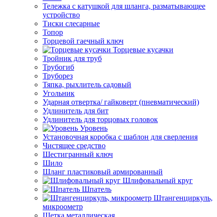
Тележка с катушкой для шланга, разматывающее
устройство
Тиски слесарные
Топор
Торцевой гаечный ключ
Торцевые кусачки
Тройник для труб
Трубогиб
Труборез
Тяпка, рыхлитель садовый
Угольник
Ударная отвертка/ гайковерт (пневматический)
Удлинитель для бит
Удлинитель для торцовых головок
Уровень
Установочная коробка с шаблон для сверления
Чистящее средство
Шестигранный ключ
Шило
Шланг пластиковый армированный
Шлифовальный круг
Шпатель
Штангенциркуль,
микроометр
Щетка металлическая