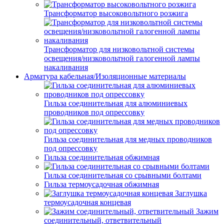
Трансформатор высоковольтного розжига
Трансформатор для низковольтной системы
освещения/низковольтной галогенной лампы
накаливания
Арматура кабельная/Изоляционные материалы
Гильза соединительная для алюминиевых
проводников под опрессовку
Гильза соединительная для медных проводников
под опрессовку
Гильза соединительная обжимная
Гильза соединительная со срывными болтами
Гильза термоусадочная обжимная
Заглушка
термоусадочная концевая
Зажим
соединительный, ответвительный