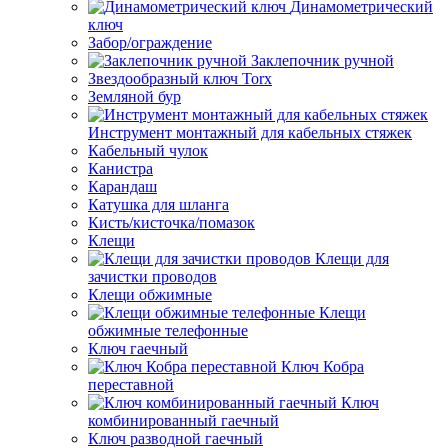
Динамометрический
ключ
Забор/ограждение
Заклепочник ручной
Звездообразный ключ Torx
Земляной бур
Инструмент монтажный для кабельных стяжек
Кабельный чулок
Канистра
Карандаш
Катушка для шланга
Кисть/кисточка/помазок
Клещи
Клещи для
зачистки проводов
Клещи обжимные
Клещи
обжимные телефонные
Ключ гаечный
Ключ Кобра
переставной
Ключ
комбинированный гаечный
Ключ разводной гаечный