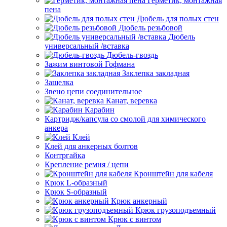
Герметик, монтажная
пена
Дюбель для полых стен
Дюбель резьбовой
Дюбель
универсальный /вставка
Дюбель-гвоздь
Зажим винтовой Гофмана
Заклепка закладная
Защелка
Звено цепи соединительное
Канат, веревка
Карабин
Картридж/капсула со смолой для химического
анкера
Клей
Клей для анкерных болтов
Контргайка
Крепление ремня / цепи
Кронштейн для кабеля
Крюк L-образный
Крюк S-образный
Крюк анкерный
Крюк грузоподъемный
Крюк с винтом