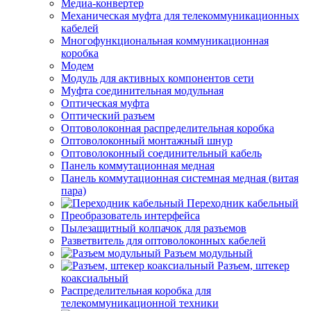
Медиа-конвертер
Механическая муфта для телекоммуникационных
кабелей
Многофункциональная коммуникационная
коробка
Модем
Модуль для активных компонентов сети
Муфта соединительная модульная
Оптическая муфта
Оптический разъем
Оптоволоконная распределительная коробка
Оптоволоконный монтажный шнур
Оптоволоконный соединительный кабель
Панель коммутационная медная
Панель коммутационная системная медная (витая
пара)
Переходник кабельный
Преобразователь интерфейса
Пылезащитный колпачок для разъемов
Разветвитель для оптоволоконных кабелей
Разъем модульный
Разъем, штекер
коаксиальный
Распределительная коробка для
телекоммуникационной техники