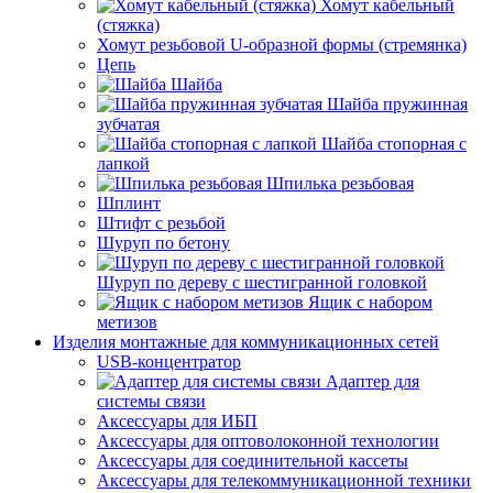
Хомут кабельный
(стяжка)
Хомут резьбовой U-образной формы (стремянка)
Цепь
Шайба
Шайба пружинная
зубчатая
Шайба стопорная с
лапкой
Шпилька резьбовая
Шплинт
Штифт с резьбой
Шуруп по бетону
Шуруп по дереву с шестигранной головкой
Ящик с набором
метизов
Изделия монтажные для коммуникационных сетей
USB-концентратор
Адаптер для
системы связи
Аксессуары для ИБП
Аксессуары для оптоволоконной технологии
Аксессуары для соединительной кассеты
Аксессуары для телекоммуникационной техники