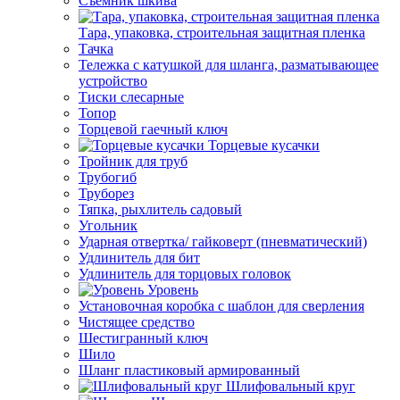
Съемник шкива
Тара, упаковка, строительная защитная пленка
Тачка
Тележка с катушкой для шланга, разматывающее
устройство
Тиски слесарные
Топор
Торцевой гаечный ключ
Торцевые кусачки
Тройник для труб
Трубогиб
Труборез
Тяпка, рыхлитель садовый
Угольник
Ударная отвертка/ гайковерт (пневматический)
Удлинитель для бит
Удлинитель для торцовых головок
Уровень
Установочная коробка с шаблон для сверления
Чистящее средство
Шестигранный ключ
Шило
Шланг пластиковый армированный
Шлифовальный круг