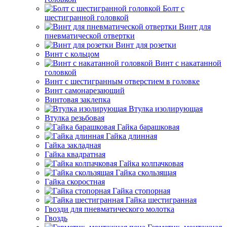
Болт с
шестигранной головкой
Винт для
пневматической отвертки
Винт для розетки
Винт с кольцом
Винт с накатанной
головкой
Винт с шестигранным отверстием в головке
Винт самонарезающий
Винтовая заклепка
Втулка изолирующая
Втулка резьбовая
Гайка барашковая
Гайка длинная
Гайка закладная
Гайка квадратная
Гайка колпачковая
Гайка скользящая
Гайка скоростная
Гайка стопорная
Гайка шестигранная
Гвозди для пневматического молотка
Гвоздь