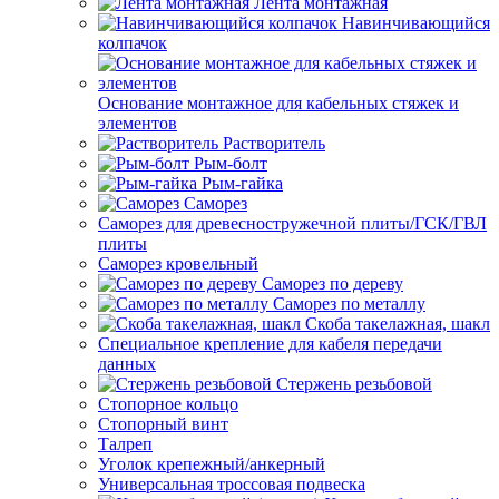
Лента монтажная
Навинчивающийся
колпачок
Основание монтажное для кабельных стяжек и
элементов
Растворитель
Рым-болт
Рым-гайка
Саморез
Саморез для древесностружечной плиты/ГСК/ГВЛ
плиты
Саморез кровельный
Саморез по дереву
Саморез по металлу
Скоба такелажная, шакл
Специальное крепление для кабеля передачи
данных
Стержень резьбовой
Стопорное кольцо
Стопорный винт
Талреп
Уголок крепежный/анкерный
Универсальная троссовая подвеска