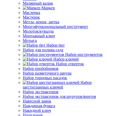
Малярный валик
Маркер
Масленка
Мастерок
Метла, веник, щетка
Многофункциональный инструмент
Молоток/кувалда
Монтажный ключ
Мотыга
Набор бит
Набор для полива сада
Набор инструментов
Набор ключей
Набор отверток
Набор пробойников
Набор разметочного шнура
Набор торцевых насадок
Набор
шестигранных ключей
Набор экстракторов
Набор экстракторов для шурупов/винтов
Навесной замок
Наждачная бумага
Накидной ключ
Напильник