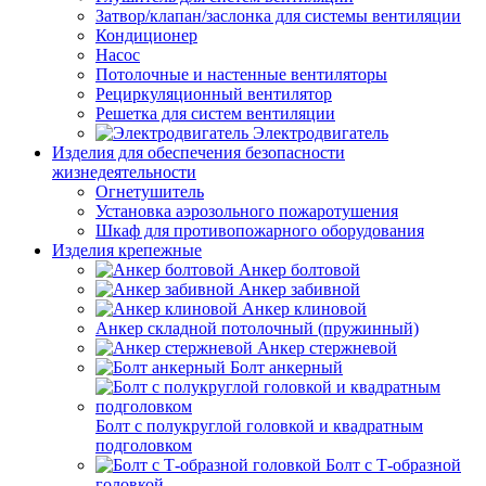
Затвор/клапан/заслонка для системы вентиляции
Кондиционер
Насос
Потолочные и настенные вентиляторы
Рециркуляционный вентилятор
Решетка для систем вентиляции
Электродвигатель
Изделия для обеспечения безопасности
жизнедеятельности
Огнетушитель
Установка аэрозольного пожаротушения
Шкаф для противопожарного оборудования
Изделия крепежные
Анкер болтовой
Анкер забивной
Анкер клиновой
Анкер складной потолочный (пружинный)
Анкер стержневой
Болт анкерный
Болт с полукруглой головкой и квадратным
подголовком
Болт с Т-образной
головкой