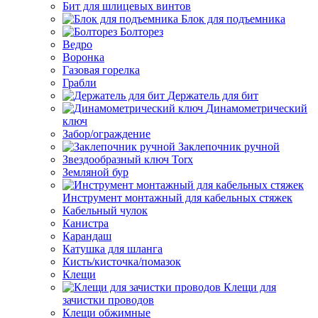
Бит для шлицевых винтов
Блок для подъемника
Болторез
Ведро
Воронка
Газовая горелка
Грабли
Держатель для бит
Динамометрический
ключ
Забор/ограждение
Заклепочник ручной
Звездообразный ключ Torx
Земляной бур
Инструмент монтажный для кабельных стяжек
Кабельный чулок
Канистра
Карандаш
Катушка для шланга
Кисть/кисточка/помазок
Клещи
Клещи для
зачистки проводов
Клещи обжимные