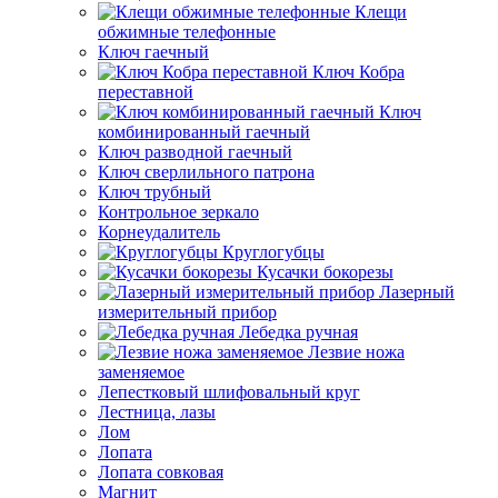
Клещи
обжимные телефонные
Ключ гаечный
Ключ Кобра
переставной
Ключ
комбинированный гаечный
Ключ разводной гаечный
Ключ сверлильного патрона
Ключ трубный
Контрольное зеркало
Корнеудалитель
Круглогубцы
Кусачки бокорезы
Лазерный
измерительный прибор
Лебедка ручная
Лезвие ножа
заменяемое
Лепестковый шлифовальный круг
Лестница, лазы
Лом
Лопата
Лопата совковая
Магнит