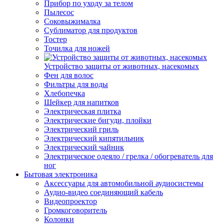
Прибор по уходу за телом
Пылесос
Соковыжималка
Сублиматор для продуктов
Тостер
Точилка для ножей
Устройство защиты от животных, насекомых
Фен для волос
Фильтры для воды
Хлебопечка
Шейкер для напитков
Электрическая плитка
Электрические бигуди, плойки
Электрический гриль
Электрический кипятильник
Электрический чайник
Электрическое одеяло / грелка / обогреватель для
ног
Бытовая электроника
Аксессуары для автомобильной аудиосистемы
Аудио-видео соединяющий кабель
Видеопроектор
Громкоговоритель
Колонки