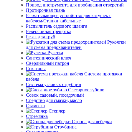
Привод инструмента для пробивания отверстий
Протирочная ткань
Разматывающее устройство для катушек с
кабелем/Станки кабельные
Распылитель садового шланга
Реверсивная трещотка
Резак для труб
Рукоятки
для съема предохранителей
Рулетка
Сантехнический ключ
Сверлильный патрон
Секаторы
Система протяжки
кабеля
Система угловых струбцин
Слесарное зубило
Совок садовый, посадочный
Средство для смазки, масло
Стамеска
Степлер
Стремянка
Стропа для лебедки
Струбцина