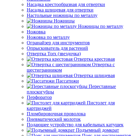
Насадка крестообразная для отвертки
Насадка шлицевая для отвертки
Настольные ножницы по металлу
Ножницы
Ножницы по металлу
Ножовка
Ножовка по металлу
Огранайзер для инструментов
Опрыскиватель для растений
Отвертка Torx (звездочка)
Отвертка крестовая
Отвертка с
шестигранником
Отвертка шлицевая
Пассатижи
Переставные
плоскогубцы
Перфоратор
Пистолет для
картриджей
Пломбировочная проволока
Пневматический молоток
Подающее устройство для кабельных катушек
Подъемный домкрат
Пояс для инструментов