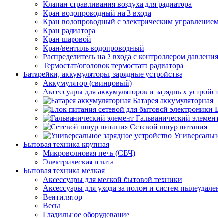
Клапан стравливания воздуха для радиатора
Кран водопроводный на 3 входа
Кран водопроводный с электрическим управление
Кран радиатора
Кран шаровой
Кран/вентиль водопроводный
Распределитель на 2 входа с контроллером давления
Термостат/оголовок термостата радиатора
Батарейки, аккумуляторы, зарядные устройства
Аккумулятор (свинцовый)
Аксессуары для аккумуляторов и зарядных устройс
Батарея аккумуляторная
Гальванический элемен
Сетевой шнур питания
Универсально
Бытовая техника крупная
Микроволновая печь (СВЧ)
Электрическая плита
Бытовая техника мелкая
Аксессуары для мелкой бытовой техники
Аксессуары для ухода за полом и систем пылеудале
Вентилятор
Весы
Гладильное оборудование