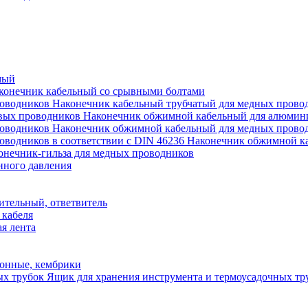
мый
конечник кабельный со срывными болтами
Наконечник кабельный трубчатый для медных прово
Наконечник обжимной кабельный для алюмин
Наконечник обжимной кабельный для медных прово
Наконечник обжимной ка
онечник-гильза для медных проводников
нного давления
ительный, ответвитель
 кабеля
я лента
онные, кембрики
Ящик для хранения инструмента и термоусадочных тр