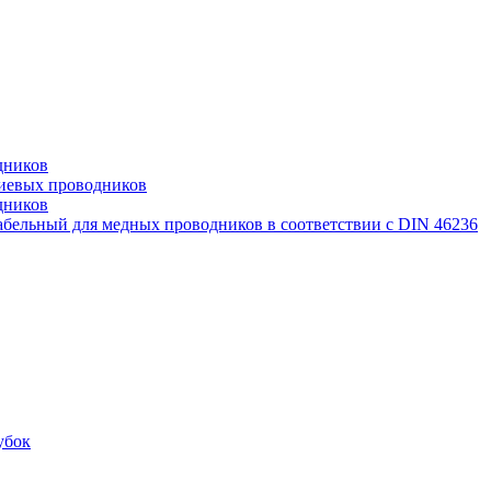
дников
иевых проводников
дников
бельный для медных проводников в соответствии с DIN 46236
убок