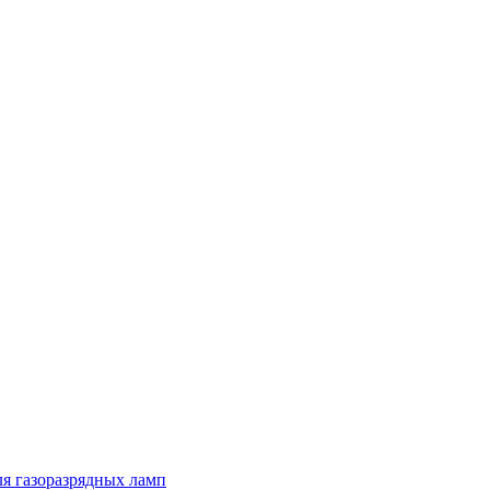
я газоразрядных ламп