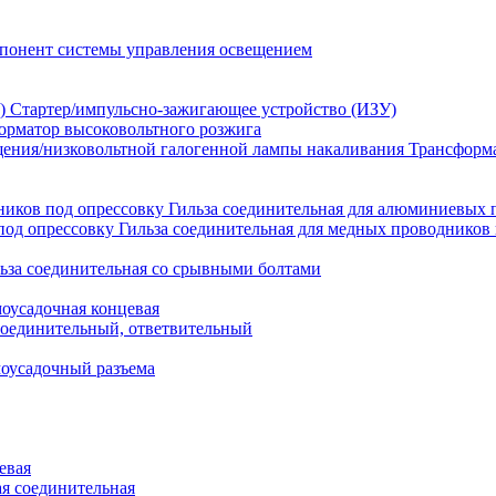
понент системы управления освещением
Стартер/импульсно-зажигающее устройство (ИЗУ)
орматор высоковольтного розжига
Трансформа
Гильза соединительная для алюминиевых 
Гильза соединительная для медных проводников 
ьза соединительная со срывными болтами
моусадочная концевая
оединительный, ответвительный
моусадочный разъема
евая
я соединительная