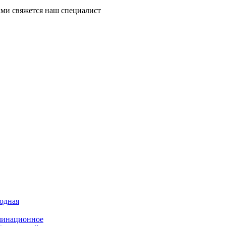
ми свяжется наш специалист
иодная
минационное