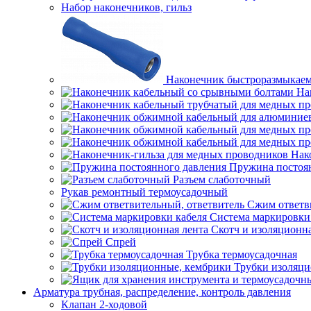
Набор наконечников, гильз
Наконечник быстроразмыкае
На
Нак
Пружина постоя
Разъем слаботочный
Рукав ремонтный термоусадочный
Сжим ответв
Система маркировки
Скотч и изоляционна
Спрей
Трубка термоусадочная
Трубки изоляци
Арматура трубная, распределение, контроль давления
Клапан 2-ходовой