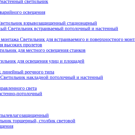
настенный светильник
варийного освещения
ветильник взрывозащищенный стационарный
Светильник встраиваемый потолочный и настенный
Светильник для встраиваемого и поверхностного мон
ля высоких пролетов
тильник для местного освещения станков
тильник для освещения улиц и площадей
 линейный реечного типа
Светильник накладной потолочный и настенный
равленного света
астенно-потолочный
 пылевлагозащищенный
льник торшерный, столбик световой
ещения