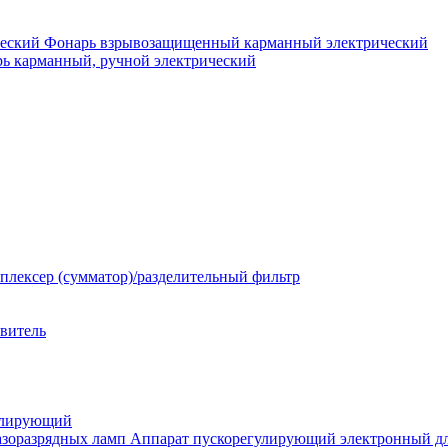
Фонарь взрывозащищенный карманный электрический
ь карманный, ручной электрический
плексер (сумматор)/разделительный фильтр
твитель
улирующий
Аппарат пускорегулирующий электронный дл