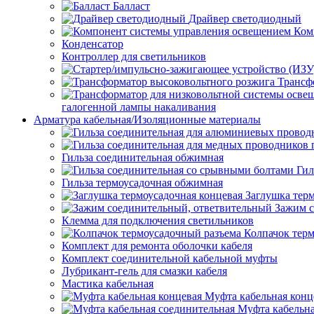
Балласт
Драйвер светодиодный
Ком
Конденсатор
Контроллер для светильников
Трансф
галогенной лампы накаливания
Арматура кабельная/Изоляционные материалы
Гильза соединительная обжимная
Гил
Гильза термоусадочная обжимная
Заглушка тер
Зажим с
Клемма для подключения светильников
Колпачок тер
Комплект для ремонта оболочки кабеля
Комплект соединительной кабельной муфты
Лубрикант-гель для смазки кабеля
Мастика кабельная
Муфта кабельная конц
Муфта кабельна