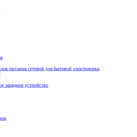
м
тв
Блок питания сетевой для бытовой электроники
т
е зарядное устройство
ния