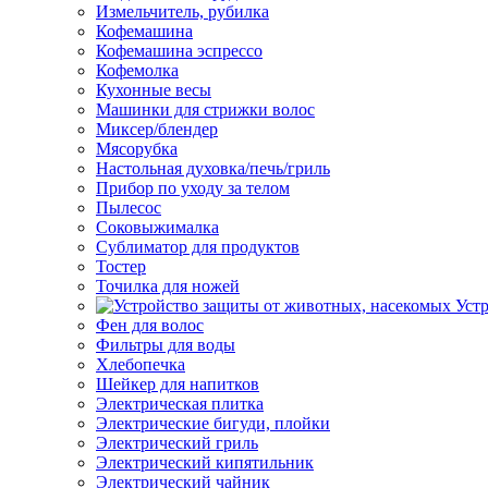
Измельчитель, рубилка
Кофемашина
Кофемашина эспрессо
Кофемолка
Кухонные весы
Машинки для стрижки волос
Миксер/блендер
Мясорубка
Настольная духовка/печь/гриль
Прибор по уходу за телом
Пылесос
Соковыжималка
Сублиматор для продуктов
Тостер
Точилка для ножей
Уст
Фен для волос
Фильтры для воды
Хлебопечка
Шейкер для напитков
Электрическая плитка
Электрические бигуди, плойки
Электрический гриль
Электрический кипятильник
Электрический чайник