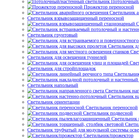
Потолочный/
Прожектор переносной
Светильник а
Светильник взрывозащищенный переносной
С
Светильник грунтовый
Светильник д
Све
Светильник для освещения туннелей
Све
Светильник для стройплощадок
Светильник
Светильник напольный
Светильник нап
Светильник н
Светильник ориентации
Светильник переносной
Светильник подвесной
Светильник
Свети
Светильник трубчатый для модульной системы осв
Светильник/прожектор