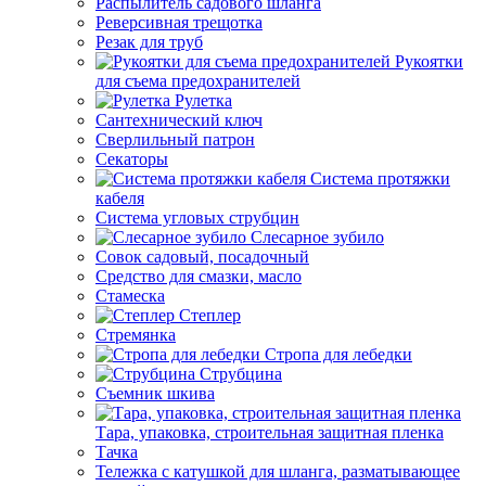
Распылитель садового шланга
Реверсивная трещотка
Резак для труб
Рукоятки
для съема предохранителей
Рулетка
Сантехнический ключ
Сверлильный патрон
Секаторы
Система протяжки
кабеля
Система угловых струбцин
Слесарное зубило
Совок садовый, посадочный
Средство для смазки, масло
Стамеска
Степлер
Стремянка
Стропа для лебедки
Струбцина
Съемник шкива
Тара, упаковка, строительная защитная пленка
Тачка
Тележка с катушкой для шланга, разматывающее