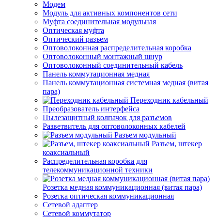
Модем
Модуль для активных компонентов сети
Муфта соединительная модульная
Оптическая муфта
Оптический разъем
Оптоволоконная распределительная коробка
Оптоволоконный монтажный шнур
Оптоволоконный соединительный кабель
Панель коммутационная медная
Панель коммутационная системная медная (витая
пара)
Переходник кабельный
Преобразователь интерфейса
Пылезащитный колпачок для разъемов
Разветвитель для оптоволоконных кабелей
Разъем модульный
Разъем, штекер
коаксиальный
Распределительная коробка для
телекоммуникационной техники
Розетка медная коммуникационная (витая пара)
Розетка оптическая коммуникационная
Сетевой адаптер
Сетевой коммутатор