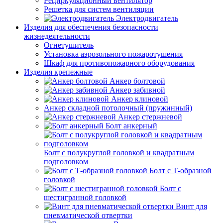
Рециркуляционный вентилятор
Решетка для систем вентиляции
Электродвигатель
Изделия для обеспечения безопасности
жизнедеятельности
Огнетушитель
Установка аэрозольного пожаротушения
Шкаф для противопожарного оборудования
Изделия крепежные
Анкер болтовой
Анкер забивной
Анкер клиновой
Анкер складной потолочный (пружинный)
Анкер стержневой
Болт анкерный
Болт с полукруглой головкой и квадратным
подголовком
Болт с Т-образной
головкой
Болт с
шестигранной головкой
Винт для
пневматической отвертки