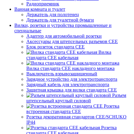
Радиоприемник
Ванная комната и туалет
Держатель для полотенец
Держатель для туалетной бумаги
Вилки, розетки и устройства промышленные и
специальные
Адаптер для автомобильной розетки
Аксессуары для штепсельных разъемов CEE
Блок розеток стандарта CEE
Вилка
стандарта CEE кабельная
Вилка стандарта CEE накладного монтажа
Выключатель взрывозащищенный
Зарядное устройство для электротранспорта
Зарядный кабель для электротранспорта
Защитная крышка для вилки стандарта CEE
Разъем
штепсельный круглый силовой
Розетка
встроенная стандарта CEE
Розетка декоративная стандартов CEE/SCHUKO
IP44
Розетка
стандарта СЕЕ кабельная