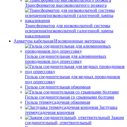
Трансформатор высоковольтного розжига
Трансформатор для низковольтной системы
освещения/низковольтной галогенной лампы
накаливания
Арматура кабельная/Изоляционные материалы
Гильза соединительная для алюминиевых
проводников под опрессовку
Гильза соединительная для медных проводников
под опрессовку
Гильза соединительная обжимная
Гильза соединительная со срывными болтами
Гильза термоусадочная обжимная
Заглушка
термоусадочная концевая
Зажим
соединительный, ответвительный