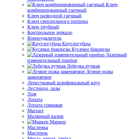
Ключ
комбинированный гаечный
Ключ разводной гаечный
Ключ сверлильного патрона
Ключ трубный
Контрольное зеркало
Корнеудалитель
Круглогубцы
Кусачки бокорезы
Лазерный
измерительный прибор
Лебедка ручная
Лезвие ножа
заменяемое
Лепестковый шлифовальный круг
Лестница, лазы
Лом
Лопата
Лопата совковая
Магнит
Малярный валик
Маркер
Масленка
Мастерок
Метла, веник, щетка