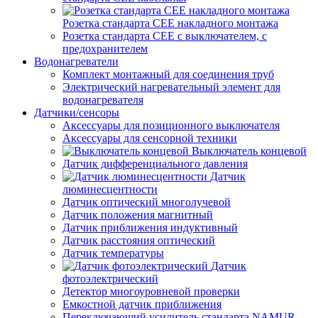
Розетка стандарта СЕЕ накладного монтажа
Розетка стандарта СЕЕ с выключателем, с
предохранителем
Водонагреватели
Комплект монтажный для соединения труб
Электрический нагревательный элемент для
водонагревателя
Датчики/сенсоры
Аксессуары для позиционного выключателя
Аксессуары для сенсорной техники
Выключатель концевой
Датчик дифференциального давления
Датчик
люминесцентности
Датчик оптический многолучевой
Датчик положения магнитный
Датчик приближения индуктивный
Датчик расстояния оптический
Датчик температуры
Датчик
фотоэлектрический
Детектор многоуровневой проверки
Емкостной датчик приближения
Переключающий усилитель стандарта NAMUR