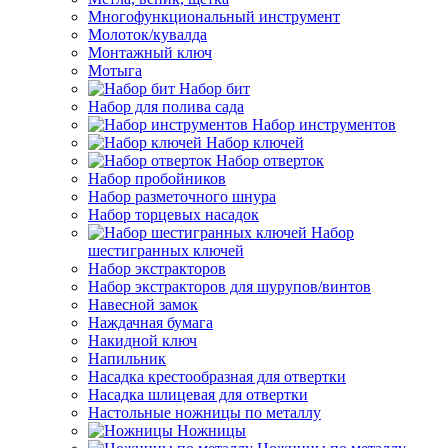
Многофункциональный инструмент
Молоток/кувалда
Монтажный ключ
Мотыга
Набор бит
Набор для полива сада
Набор инструментов
Набор ключей
Набор отверток
Набор пробойников
Набор разметочного шнура
Набор торцевых насадок
Набор
шестигранных ключей
Набор экстракторов
Набор экстракторов для шурупов/винтов
Навесной замок
Наждачная бумага
Накидной ключ
Напильник
Насадка крестообразная для отвертки
Насадка шлицевая для отвертки
Настольные ножницы по металлу
Ножницы