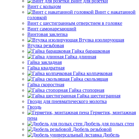
Винт для розетки
Винт с кольцом
Винт с накатанной
головкой
Винт с шестигранным отверстием в головке
Винт самонарезающий
Винтовая заклепка
Втулка изолирующая
Втулка резьбовая
Гайка барашковая
Гайка длинная
Гайка закладная
Гайка квадратная
Гайка колпачковая
Гайка скользящая
Гайка скоростная
Гайка стопорная
Гайка шестигранная
Гвозди для пневматического молотка
Гвоздь
Герметик, монтажная
пена
Дюбель для полых стен
Дюбель резьбовой
Дюбель