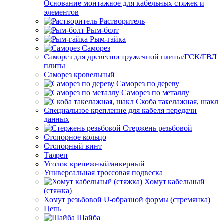
Основание монтажное для кабельных стяжек и
элементов
Растворитель
Рым-болт
Рым-гайка
Саморез
Саморез для древесностружечной плиты/ГСК/ГВЛ
плиты
Саморез кровельный
Саморез по дереву
Саморез по металлу
Скоба такелажная, шакл
Специальное крепление для кабеля передачи
данных
Стержень резьбовой
Стопорное кольцо
Стопорный винт
Талреп
Уголок крепежный/анкерный
Универсальная троссовая подвеска
Хомут кабельный
(стяжка)
Хомут резьбовой U-образной формы (стремянка)
Цепь
Шайба