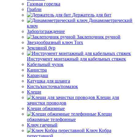
Газовая горелка
Грабли
Держатель для бит
Динамометрический
ключ
Забор/ограждение
Заклепочник ручной
Звездообразный ключ Torx
Земляной бур
Инструмент монтажный для кабельных стяжек
Кабельный чулок
Канистра
Карандаш
Катушка для шланга
Кисть/кисточка/помазок
Клещи
Клещи для
зачистки проводов
Клещи обжимные
Клещи
обжимные телефонные
Ключ гаечный
Ключ Кобра
переставной