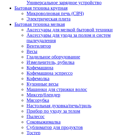
Универсальное зарядное устройство
Бытовая техника крупная
Микроволновая печь (СВЧ)
Электрическая плита
Бытовая техника мелкая
Аксессуары для мелкой бытовой техники
Аксессуары для ухода за полом и систем
пылеудаления
Вентилятор
Весы
Гладильное оборудование
Измельчитель, рубилка
Кофемашина
Кофемашина эспрессо
Кофемолка
Кухонные весы
Машинки для стрижки волос
Миксер/блендер
Мясорубка
Настольная духовка/печь/гриль
Прибор по уходу за телом
Пылесос
Соковыжималка
Сублиматор для продуктов
Тостер