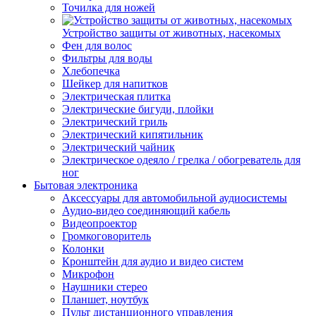
Точилка для ножей
Устройство защиты от животных, насекомых
Фен для волос
Фильтры для воды
Хлебопечка
Шейкер для напитков
Электрическая плитка
Электрические бигуди, плойки
Электрический гриль
Электрический кипятильник
Электрический чайник
Электрическое одеяло / грелка / обогреватель для
ног
Бытовая электроника
Аксессуары для автомобильной аудиосистемы
Аудио-видео соединяющий кабель
Видеопроектор
Громкоговоритель
Колонки
Кронштейн для аудио и видео систем
Микрофон
Наушники стерео
Планшет, ноутбук
Пульт дистанционного управления