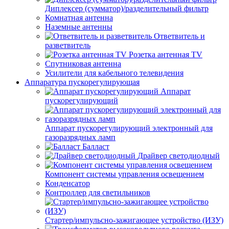
Диплексер (сумматор)/разделительный фильтр
Комнатная антенна
Наземные антенны
Ответвитель и
разветвитель
Розетка антенная TV
Спутниковая антенна
Усилители для кабельного телевидения
Аппаратура пускорегулирующая
Аппарат
пускорегулирующий
Аппарат пускорегулирующий электронный для
газоразрядных ламп
Балласт
Драйвер светодиодный
Компонент системы управления освещением
Конденсатор
Контроллер для светильников
Стартер/импульсно-зажигающее устройство (ИЗУ)