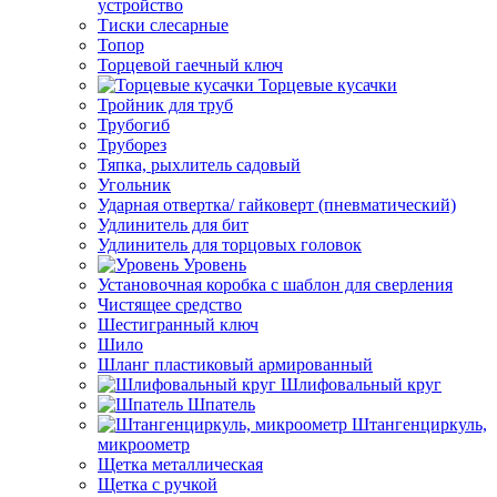
устройство
Тиски слесарные
Топор
Торцевой гаечный ключ
Торцевые кусачки
Тройник для труб
Трубогиб
Труборез
Тяпка, рыхлитель садовый
Угольник
Ударная отвертка/ гайковерт (пневматический)
Удлинитель для бит
Удлинитель для торцовых головок
Уровень
Установочная коробка с шаблон для сверления
Чистящее средство
Шестигранный ключ
Шило
Шланг пластиковый армированный
Шлифовальный круг
Шпатель
Штангенциркуль,
микроометр
Щетка металлическая
Щетка с ручкой