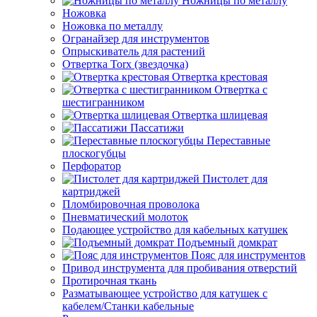
Ножницы по металлу
Ножовка
Ножовка по металлу
Огранайзер для инструментов
Опрыскиватель для растений
Отвертка Torx (звездочка)
Отвертка крестовая
Отвертка с
шестигранником
Отвертка шлицевая
Пассатижи
Переставные
плоскогубцы
Перфоратор
Пистолет для
картриджей
Пломбировочная проволока
Пневматический молоток
Подающее устройство для кабельных катушек
Подъемный домкрат
Пояс для инструментов
Привод инструмента для пробивания отверстий
Протирочная ткань
Разматывающее устройство для катушек с
кабелем/Станки кабельные