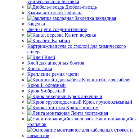
универсальный /вставка
Дюбель-гвоздь
Зажим винтовой Гофмана
Заклепка закладная
Защелка
Звено цепи соединительное
Канат, веревка
Карабин
Картридж/капсула со смолой для химического
анкера
Клей
Клей для анкерных болтов
Контргайка
Крепление ремня / цепи
Кронштейн для кабеля
Крюк L-образный
Крюк S-образный
Крюк анкерный
Крюк грузоподъемный
Крюк с винтом
Лента монтажная
Навинчивающийся
колпачок