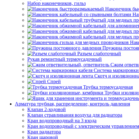
Набор наконечников, гильз
Наконечник бы
На
Нак
Пружина постоя
Разъем слаботочный
Рукав ремонтный термоусадочный
Сжим ответв
Система маркировки
Скотч и изоляционна
Спрей
Трубка термоусадочная
Трубки изоляци
Арматура трубная, распределение, контроль давления
Клапан 2-ходовой
Клапан стравливания воздуха для радиатора
Кран водопроводный на 3 входа
Кран водопроводный с электрическим управление
Кран радиатора
Кран шаровой