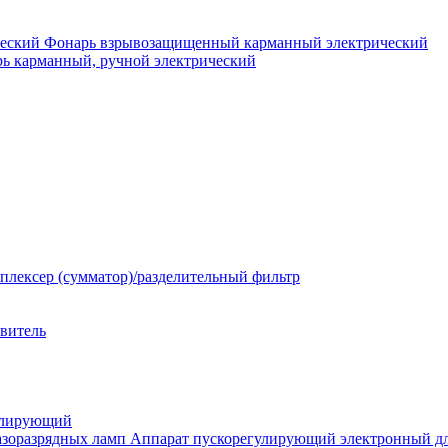
Фонарь взрывозащищенный карманный электрический
ь карманный, ручной электрический
плексер (сумматор)/разделительный фильтр
твитель
улирующий
Аппарат пускорегулирующий электронный дл