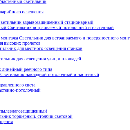
настенный светильник
варийного освещения
ветильник взрывозащищенный стационарный
Светильник встраиваемый потолочный и настенный
Светильник для встраиваемого и поверхностного мон
ля высоких пролетов
тильник для местного освещения станков
тильник для освещения улиц и площадей
 линейный реечного типа
Светильник накладной потолочный и настенный
равленного света
астенно-потолочный
 пылевлагозащищенный
льник торшерный, столбик световой
ещения