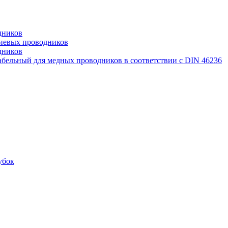
дников
иевых проводников
дников
бельный для медных проводников в соответствии с DIN 46236
убок