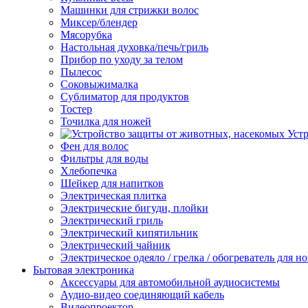
Машинки для стрижки волос
Миксер/блендер
Мясорубка
Настольная духовка/печь/гриль
Прибор по уходу за телом
Пылесос
Соковыжималка
Сублиматор для продуктов
Тостер
Точилка для ножей
Уст
Фен для волос
Фильтры для воды
Хлебопечка
Шейкер для напитков
Электрическая плитка
Электрические бигуди, плойки
Электрический гриль
Электрический кипятильник
Электрический чайник
Электрическое одеяло / грелка / обогреватель для но
Бытовая электроника
Аксессуары для автомобильной аудиосистемы
Аудио-видео соединяющий кабель
Видеопроектор