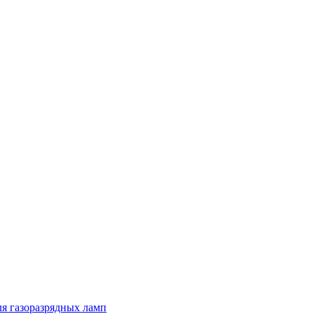
я газоразрядных ламп