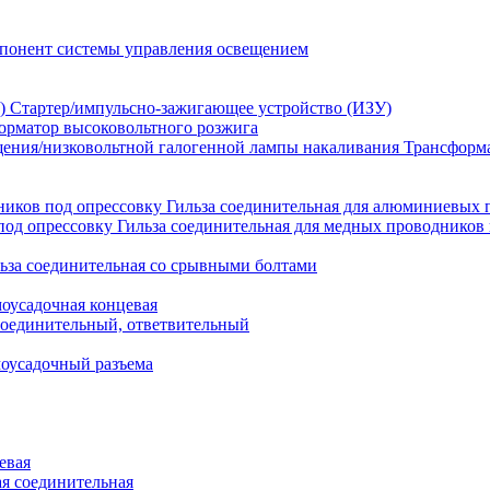
понент системы управления освещением
Стартер/импульсно-зажигающее устройство (ИЗУ)
орматор высоковольтного розжига
Трансформа
Гильза соединительная для алюминиевых 
Гильза соединительная для медных проводников 
ьза соединительная со срывными болтами
моусадочная концевая
оединительный, ответвительный
моусадочный разъема
евая
я соединительная