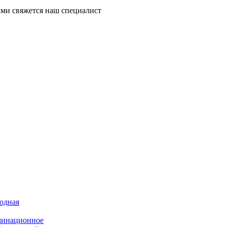
ми свяжется наш специалист
иодная
минационное