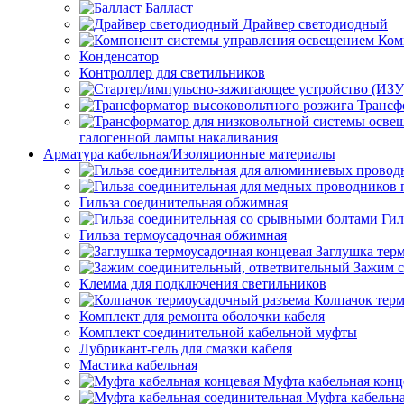
Балласт
Драйвер светодиодный
Ком
Конденсатор
Контроллер для светильников
Трансф
галогенной лампы накаливания
Арматура кабельная/Изоляционные материалы
Гильза соединительная обжимная
Гил
Гильза термоусадочная обжимная
Заглушка тер
Зажим с
Клемма для подключения светильников
Колпачок тер
Комплект для ремонта оболочки кабеля
Комплект соединительной кабельной муфты
Лубрикант-гель для смазки кабеля
Мастика кабельная
Муфта кабельная конц
Муфта кабельна