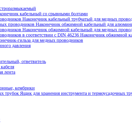
строразмыкаемый
конечник кабельный со срывными болтами
Наконечник кабельный трубчатый для медных прово
Наконечник обжимной кабельный для алюмин
Наконечник обжимной кабельный для медных прово
Наконечник обжимной ка
онечник-гильза для медных проводников
нного давления
ительный, ответвитель
 кабеля
я лента
онные, кембрики
Ящик для хранения инструмента и термоусадочных тр
м