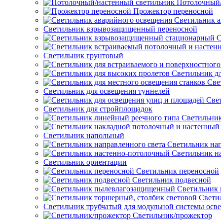
Потолочный/
Прожектор переносной
Светильник а
Светильник взрывозащищенный переносной
С
Светильник грунтовый
Светильник д
Све
Светильник для освещения туннелей
Све
Светильник для стройплощадок
Светильник
Светильник напольный
Светильник нап
Светильник н
Светильник ориентации
Светильник переносной
Светильник подвесной
Светильник
Свети
Светильник трубчатый для модульной системы осв
Светильник/прожектор