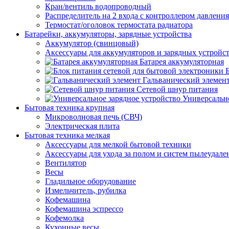
Кран/вентиль водопроводный
Распределитель на 2 входа с контроллером давления
Термостат/оголовок термостата радиатора
Батарейки, аккумуляторы, зарядные устройства
Аккумулятор (свинцовый)
Аксессуары для аккумуляторов и зарядных устройс
Батарея аккумуляторная
Гальванический элемен
Сетевой шнур питания
Универсально
Бытовая техника крупная
Микроволновая печь (СВЧ)
Электрическая плита
Бытовая техника мелкая
Аксессуары для мелкой бытовой техники
Аксессуары для ухода за полом и систем пылеудале
Вентилятор
Весы
Гладильное оборудование
Измельчитель, рубилка
Кофемашина
Кофемашина эспрессо
Кофемолка
Кухонные весы