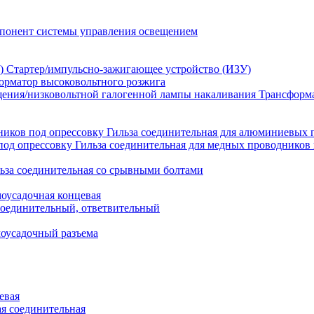
понент системы управления освещением
Стартер/импульсно-зажигающее устройство (ИЗУ)
орматор высоковольтного розжига
Трансформа
Гильза соединительная для алюминиевых 
Гильза соединительная для медных проводников 
ьза соединительная со срывными болтами
моусадочная концевая
оединительный, ответвительный
моусадочный разъема
евая
я соединительная