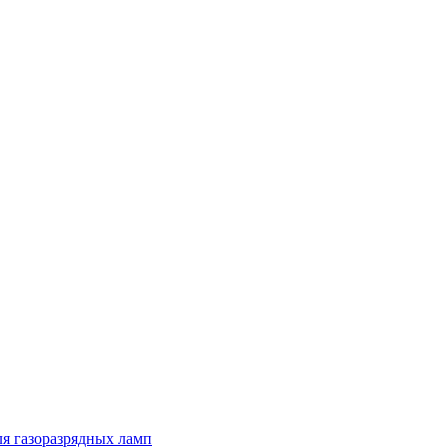
я газоразрядных ламп