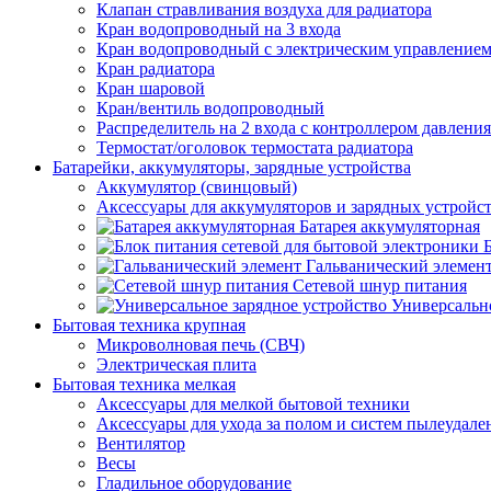
Клапан стравливания воздуха для радиатора
Кран водопроводный на 3 входа
Кран водопроводный с электрическим управление
Кран радиатора
Кран шаровой
Кран/вентиль водопроводный
Распределитель на 2 входа с контроллером давления
Термостат/оголовок термостата радиатора
Батарейки, аккумуляторы, зарядные устройства
Аккумулятор (свинцовый)
Аксессуары для аккумуляторов и зарядных устройс
Батарея аккумуляторная
Гальванический элемен
Сетевой шнур питания
Универсально
Бытовая техника крупная
Микроволновая печь (СВЧ)
Электрическая плита
Бытовая техника мелкая
Аксессуары для мелкой бытовой техники
Аксессуары для ухода за полом и систем пылеудале
Вентилятор
Весы
Гладильное оборудование