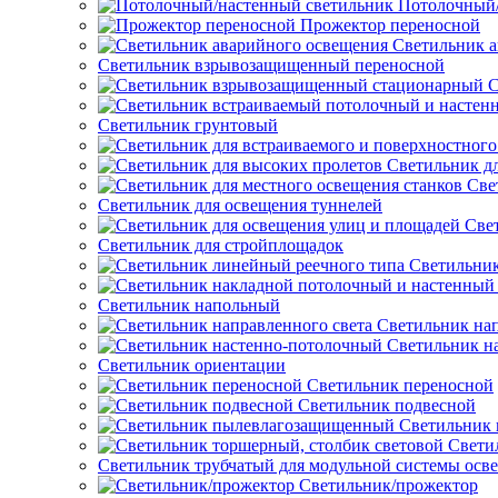
Потолочный/
Прожектор переносной
Светильник а
Светильник взрывозащищенный переносной
С
Светильник грунтовый
Светильник д
Све
Светильник для освещения туннелей
Све
Светильник для стройплощадок
Светильник
Светильник напольный
Светильник нап
Светильник н
Светильник ориентации
Светильник переносной
Светильник подвесной
Светильник
Свети
Светильник трубчатый для модульной системы осв
Светильник/прожектор