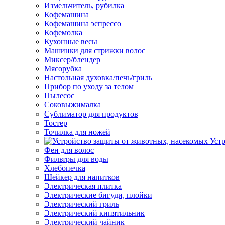
Измельчитель, рубилка
Кофемашина
Кофемашина эспрессо
Кофемолка
Кухонные весы
Машинки для стрижки волос
Миксер/блендер
Мясорубка
Настольная духовка/печь/гриль
Прибор по уходу за телом
Пылесос
Соковыжималка
Сублиматор для продуктов
Тостер
Точилка для ножей
Уст
Фен для волос
Фильтры для воды
Хлебопечка
Шейкер для напитков
Электрическая плитка
Электрические бигуди, плойки
Электрический гриль
Электрический кипятильник
Электрический чайник