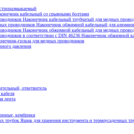
строразмыкаемый
конечник кабельный со срывными болтами
Наконечник кабельный трубчатый для медных прово
Наконечник обжимной кабельный для алюмин
Наконечник обжимной кабельный для медных прово
Наконечник обжимной ка
онечник-гильза для медных проводников
нного давления
ительный, ответвитель
 кабеля
я лента
онные, кембрики
Ящик для хранения инструмента и термоусадочных тр