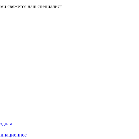
ми свяжется наш специалист
иодная
минационное