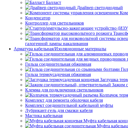
Балласт
Драйвер светодиодный
Ком
Конденсатор
Контроллер для светильников
Трансф
галогенной лампы накаливания
Арматура кабельная/Изоляционные материалы
Гильза соединительная обжимная
Гил
Гильза термоусадочная обжимная
Заглушка тер
Зажим с
Клемма для подключения светильников
Колпачок тер
Комплект для ремонта оболочки кабеля
Комплект соединительной кабельной муфты
Лубрикант-гель для смазки кабеля
Мастика кабельная
Муфта кабельная конц
Муфта кабельна