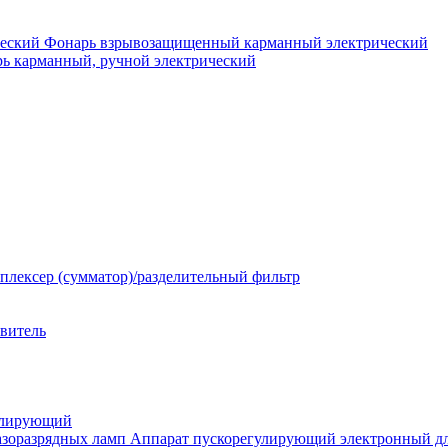
Фонарь взрывозащищенный карманный электрический
ь карманный, ручной электрический
плексер (сумматор)/разделительный фильтр
твитель
улирующий
Аппарат пускорегулирующий электронный дл