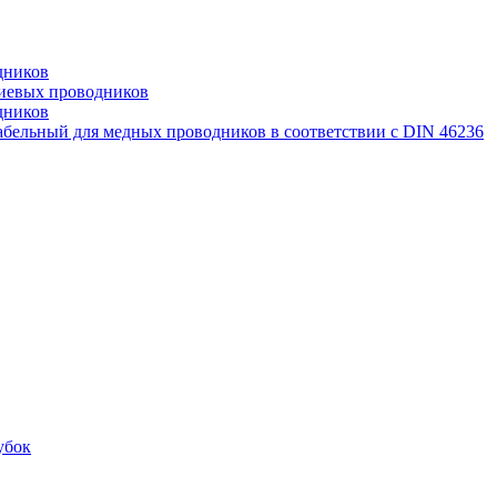
дников
иевых проводников
дников
бельный для медных проводников в соответствии с DIN 46236
убок