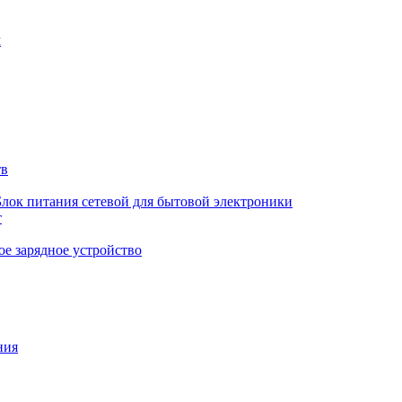
м
тв
Блок питания сетевой для бытовой электроники
т
е зарядное устройство
ния