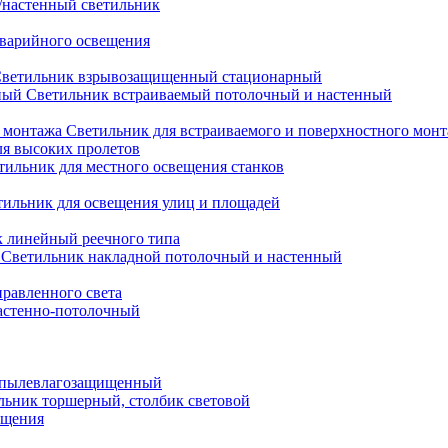
настенный светильник
варийного освещения
ветильник взрывозащищенный стационарный
Светильник встраиваемый потолочный и настенный
Светильник для встраиваемого и поверхностного мон
ля высоких пролетов
тильник для местного освещения станков
тильник для освещения улиц и площадей
 линейный реечного типа
Светильник накладной потолочный и настенный
равленного света
астенно-потолочный
 пылевлагозащищенный
льник торшерный, столбик световой
ещения