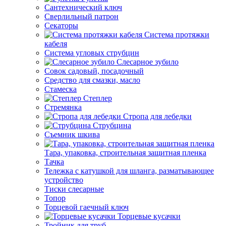
Сантехнический ключ
Сверлильный патрон
Секаторы
Система протяжки
кабеля
Система угловых струбцин
Слесарное зубило
Совок садовый, посадочный
Средство для смазки, масло
Стамеска
Степлер
Стремянка
Стропа для лебедки
Струбцина
Съемник шкива
Тара, упаковка, строительная защитная пленка
Тачка
Тележка с катушкой для шланга, разматывающее
устройство
Тиски слесарные
Топор
Торцевой гаечный ключ
Торцевые кусачки
Тройник для труб