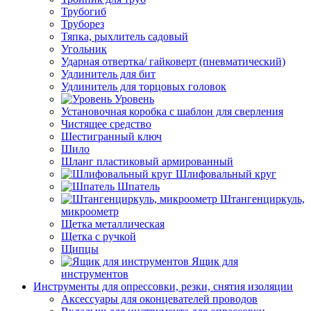
Трубогиб
Труборез
Тяпка, рыхлитель садовый
Угольник
Ударная отвертка/ гайковерт (пневматический)
Удлинитель для бит
Удлинитель для торцовых головок
Уровень
Установочная коробка с шаблон для сверления
Чистящее средство
Шестигранный ключ
Шило
Шланг пластиковый армированный
Шлифовальный круг
Шпатель
Штангенциркуль,
микроометр
Щетка металлическая
Щетка с ручкой
Щипцы
Ящик для
инструментов
Инструменты для опрессовки, резки, снятия изоляции
Аксессуары для оконцевателей проводов