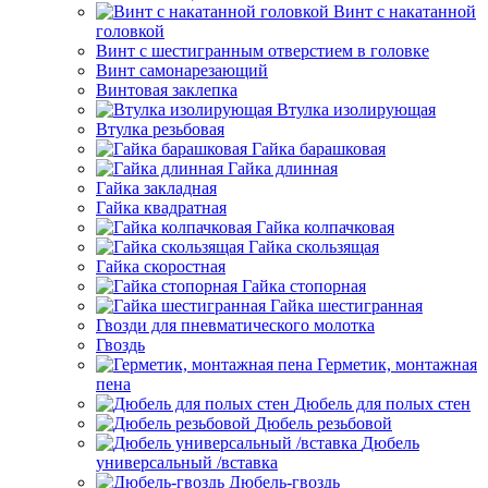
Винт с накатанной
головкой
Винт с шестигранным отверстием в головке
Винт самонарезающий
Винтовая заклепка
Втулка изолирующая
Втулка резьбовая
Гайка барашковая
Гайка длинная
Гайка закладная
Гайка квадратная
Гайка колпачковая
Гайка скользящая
Гайка скоростная
Гайка стопорная
Гайка шестигранная
Гвозди для пневматического молотка
Гвоздь
Герметик, монтажная
пена
Дюбель для полых стен
Дюбель резьбовой
Дюбель
универсальный /вставка
Дюбель-гвоздь