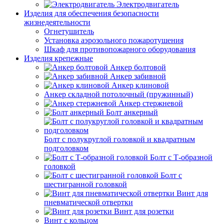
Электродвигатель
Изделия для обеспечения безопасности
жизнедеятельности
Огнетушитель
Установка аэрозольного пожаротушения
Шкаф для противопожарного оборудования
Изделия крепежные
Анкер болтовой
Анкер забивной
Анкер клиновой
Анкер складной потолочный (пружинный)
Анкер стержневой
Болт анкерный
Болт с полукруглой головкой и квадратным
подголовком
Болт с Т-образной
головкой
Болт с
шестигранной головкой
Винт для
пневматической отвертки
Винт для розетки
Винт с кольцом