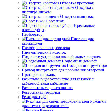
Отвертка крестовая
Отвертка с
шестигранником
Отвертка шлицевая
Пассатижи
Переставные
плоскогубцы
Перфоратор
Пистолет для
картриджей
Пломбировочная проволока
Пневматический молоток
Подающее устройство для кабельных катушек
Подъемный домкрат
Пояс для инструментов
Привод инструмента для пробивания отверстий
Протирочная ткань
Разматывающее устройство для катушек с
кабелем/Станки кабельные
Распылитель садового шланга
Реверсивная трещотка
Резак для труб
Рукоятки
для съема предохранителей
Рулетка