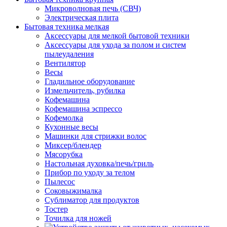
Микроволновая печь (СВЧ)
Электрическая плита
Бытовая техника мелкая
Аксессуары для мелкой бытовой техники
Аксессуары для ухода за полом и систем
пылеудаления
Вентилятор
Весы
Гладильное оборудование
Измельчитель, рубилка
Кофемашина
Кофемашина эспрессо
Кофемолка
Кухонные весы
Машинки для стрижки волос
Миксер/блендер
Мясорубка
Настольная духовка/печь/гриль
Прибор по уходу за телом
Пылесос
Соковыжималка
Сублиматор для продуктов
Тостер
Точилка для ножей