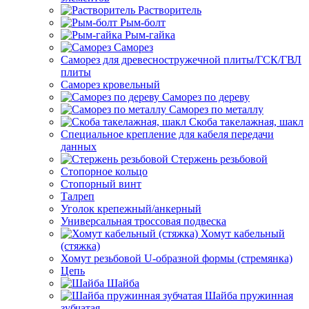
Растворитель
Рым-болт
Рым-гайка
Саморез
Саморез для древесностружечной плиты/ГСК/ГВЛ
плиты
Саморез кровельный
Саморез по дереву
Саморез по металлу
Скоба такелажная, шакл
Специальное крепление для кабеля передачи
данных
Стержень резьбовой
Стопорное кольцо
Стопорный винт
Талреп
Уголок крепежный/анкерный
Универсальная троссовая подвеска
Хомут кабельный
(стяжка)
Хомут резьбовой U-образной формы (стремянка)
Цепь
Шайба
Шайба пружинная
зубчатая