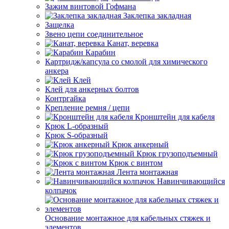
Зажим винтовой Гофмана
Заклепка закладная
Защелка
Звено цепи соединительное
Канат, веревка
Карабин
Картридж/капсула со смолой для химического
анкера
Клей
Клей для анкерных болтов
Контргайка
Крепление ремня / цепи
Кронштейн для кабеля
Крюк L-образный
Крюк S-образный
Крюк анкерный
Крюк грузоподъемный
Крюк с винтом
Лента монтажная
Навинчивающийся
колпачок
Основание монтажное для кабельных стяжек и
элементов