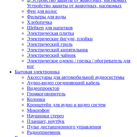
Устройство защиты от животных, насекомых
Фен для волос
Фильтры для воды
Хлебопечка
Шейкер для напитков
Электрическая плитка
Электрические бигуди, плойки
Электрический гриль
Электрический кипятильник
Электрический чайник
Электрическое одеяло / грелка / обогреватель для
ног
Бытовая электроника
Аксессуары для автомобильной аудиосистемы
Аудио-видео соединяющий кабель
Видеопроектор
Громкоговоритель
Колонки
Кронштейн для аудио и видео систем
Микрофон
Наушники стерео
Планшет, ноутбук
Пульт дистанционного управления
Радиоприемник