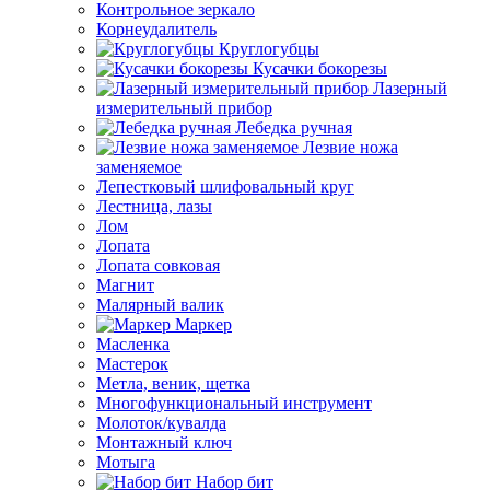
Контрольное зеркало
Корнеудалитель
Круглогубцы
Кусачки бокорезы
Лазерный
измерительный прибор
Лебедка ручная
Лезвие ножа
заменяемое
Лепестковый шлифовальный круг
Лестница, лазы
Лом
Лопата
Лопата совковая
Магнит
Малярный валик
Маркер
Масленка
Мастерок
Метла, веник, щетка
Многофункциональный инструмент
Молоток/кувалда
Монтажный ключ
Мотыга
Набор бит