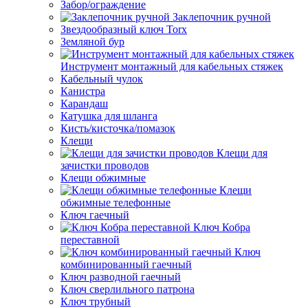
Забор/ограждение
Заклепочник ручной
Звездообразный ключ Torx
Земляной бур
Инструмент монтажный для кабельных стяжек
Кабельный чулок
Канистра
Карандаш
Катушка для шланга
Кисть/кисточка/помазок
Клещи
Клещи для
зачистки проводов
Клещи обжимные
Клещи
обжимные телефонные
Ключ гаечный
Ключ Кобра
переставной
Ключ
комбинированный гаечный
Ключ разводной гаечный
Ключ сверлильного патрона
Ключ трубный