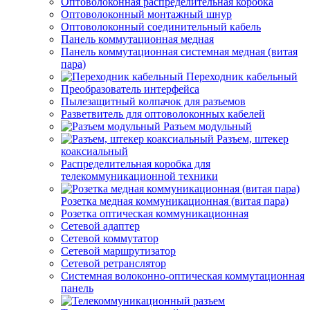
Оптоволоконная распределительная коробка
Оптоволоконный монтажный шнур
Оптоволоконный соединительный кабель
Панель коммутационная медная
Панель коммутационная системная медная (витая
пара)
Переходник кабельный
Преобразователь интерфейса
Пылезащитный колпачок для разъемов
Разветвитель для оптоволоконных кабелей
Разъем модульный
Разъем, штекер
коаксиальный
Распределительная коробка для
телекоммуникационной техники
Розетка медная коммуникационная (витая пара)
Розетка оптическая коммуникационная
Сетевой адаптер
Сетевой коммутатор
Сетевой маршрутизатор
Сетевой ретранслятор
Системная волоконно-оптическая коммутационная
панель