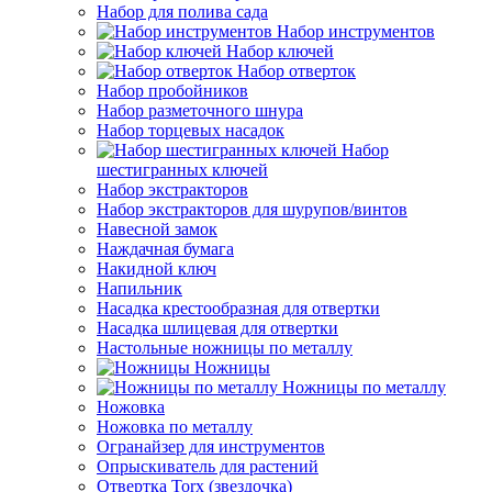
Набор для полива сада
Набор инструментов
Набор ключей
Набор отверток
Набор пробойников
Набор разметочного шнура
Набор торцевых насадок
Набор
шестигранных ключей
Набор экстракторов
Набор экстракторов для шурупов/винтов
Навесной замок
Наждачная бумага
Накидной ключ
Напильник
Насадка крестообразная для отвертки
Насадка шлицевая для отвертки
Настольные ножницы по металлу
Ножницы
Ножницы по металлу
Ножовка
Ножовка по металлу
Огранайзер для инструментов
Опрыскиватель для растений
Отвертка Torx (звездочка)