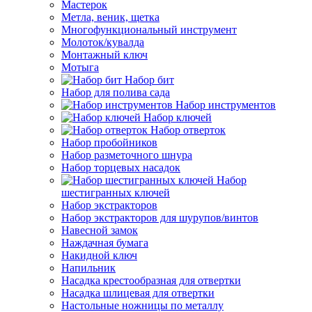
Мастерок
Метла, веник, щетка
Многофункциональный инструмент
Молоток/кувалда
Монтажный ключ
Мотыга
Набор бит
Набор для полива сада
Набор инструментов
Набор ключей
Набор отверток
Набор пробойников
Набор разметочного шнура
Набор торцевых насадок
Набор
шестигранных ключей
Набор экстракторов
Набор экстракторов для шурупов/винтов
Навесной замок
Наждачная бумага
Накидной ключ
Напильник
Насадка крестообразная для отвертки
Насадка шлицевая для отвертки
Настольные ножницы по металлу