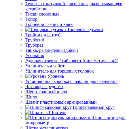
Тележка с катушкой для шланга, разматывающее
устройство
Тиски слесарные
Топор
Торцевой гаечный ключ
Торцевые кусачки
Тройник для труб
Трубогиб
Труборез
Тяпка, рыхлитель садовый
Угольник
Ударная отвертка/ гайковерт (пневматический)
Удлинитель для бит
Удлинитель для торцовых головок
Уровень
Установочная коробка с шаблон для сверления
Чистящее средство
Шестигранный ключ
Шило
Шланг пластиковый армированный
Шлифовальный круг
Шпатель
Штангенциркуль,
микроометр
Щетка металлическая