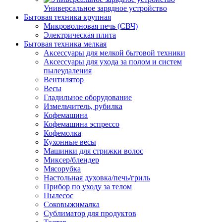
Универсальное зарядное устройство
Бытовая техника крупная
Микроволновая печь (СВЧ)
Электрическая плита
Бытовая техника мелкая
Аксессуары для мелкой бытовой техники
Аксессуары для ухода за полом и систем
пылеудаления
Вентилятор
Весы
Гладильное оборудование
Измельчитель, рубилка
Кофемашина
Кофемашина эспрессо
Кофемолка
Кухонные весы
Машинки для стрижки волос
Миксер/блендер
Мясорубка
Настольная духовка/печь/гриль
Прибор по уходу за телом
Пылесос
Соковыжималка
Сублиматор для продуктов