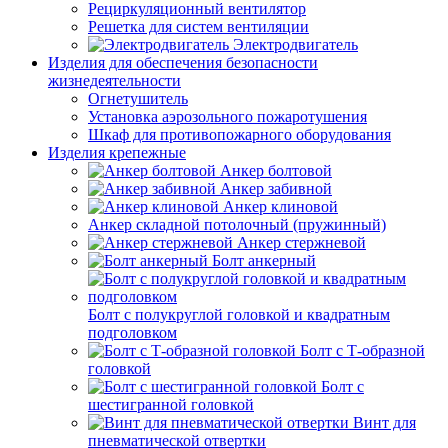
Рециркуляционный вентилятор
Решетка для систем вентиляции
Электродвигатель
Изделия для обеспечения безопасности
жизнедеятельности
Огнетушитель
Установка аэрозольного пожаротушения
Шкаф для противопожарного оборудования
Изделия крепежные
Анкер болтовой
Анкер забивной
Анкер клиновой
Анкер складной потолочный (пружинный)
Анкер стержневой
Болт анкерный
Болт с полукруглой головкой и квадратным
подголовком
Болт с Т-образной
головкой
Болт с
шестигранной головкой
Винт для
пневматической отвертки