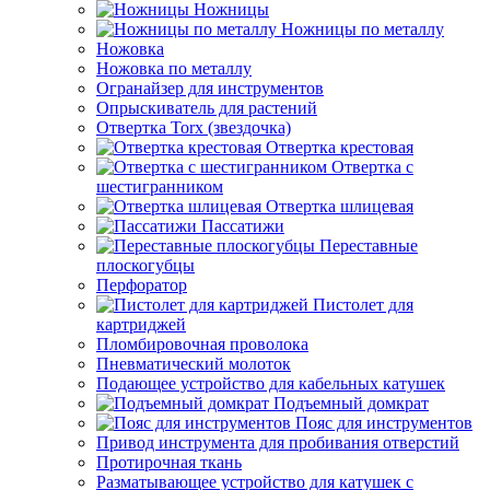
Ножницы
Ножницы по металлу
Ножовка
Ножовка по металлу
Огранайзер для инструментов
Опрыскиватель для растений
Отвертка Torx (звездочка)
Отвертка крестовая
Отвертка с
шестигранником
Отвертка шлицевая
Пассатижи
Переставные
плоскогубцы
Перфоратор
Пистолет для
картриджей
Пломбировочная проволока
Пневматический молоток
Подающее устройство для кабельных катушек
Подъемный домкрат
Пояс для инструментов
Привод инструмента для пробивания отверстий
Протирочная ткань
Разматывающее устройство для катушек с