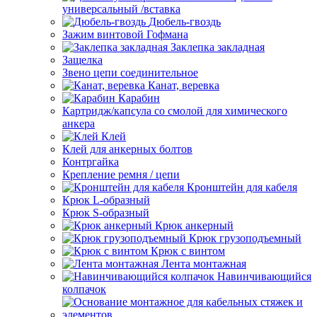
универсальный /вставка
Дюбель-гвоздь
Зажим винтовой Гофмана
Заклепка закладная
Защелка
Звено цепи соединительное
Канат, веревка
Карабин
Картридж/капсула со смолой для химического
анкера
Клей
Клей для анкерных болтов
Контргайка
Крепление ремня / цепи
Кронштейн для кабеля
Крюк L-образный
Крюк S-образный
Крюк анкерный
Крюк грузоподъемный
Крюк с винтом
Лента монтажная
Навинчивающийся
колпачок