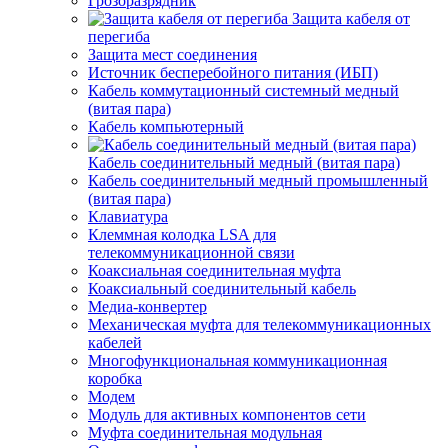
Грозоразрядник
Защита кабеля от
перегиба
Защита мест соединения
Источник бесперебойного питания (ИБП)
Кабель коммутационный системный медный
(витая пара)
Кабель компьютерный
Кабель соединительный медный (витая пара)
Кабель соединительный медный промышленный
(витая пара)
Клавиатура
Клеммная колодка LSA для
телекоммуникационной связи
Коаксиальная соединительная муфта
Коаксиальный соединительный кабель
Медиа-конвертер
Механическая муфта для телекоммуникационных
кабелей
Многофункциональная коммуникационная
коробка
Модем
Модуль для активных компонентов сети
Муфта соединительная модульная