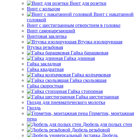
Винт для розетки
Винт с кольцом
Винт с накатанной
головкой
Винт с шестигранным отверстием в головке
Винт самонарезающий
Винтовая заклепка
Втулка изолирующая
Втулка резьбовая
Гайка барашковая
Гайка длинная
Гайка закладная
Гайка квадратная
Гайка колпачковая
Гайка скользящая
Гайка скоростная
Гайка стопорная
Гайка шестигранная
Гвозди для пневматического молотка
Гвоздь
Герметик, монтажная
пена
Дюбель для полых стен
Дюбель резьбовой
Дюбель