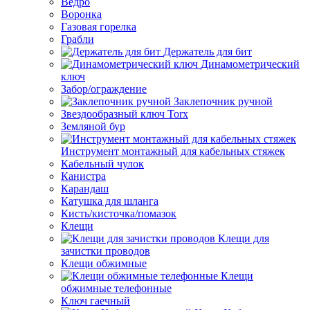
Ведро
Воронка
Газовая горелка
Грабли
Держатель для бит
Динамометрический
ключ
Забор/ограждение
Заклепочник ручной
Звездообразный ключ Torx
Земляной бур
Инструмент монтажный для кабельных стяжек
Кабельный чулок
Канистра
Карандаш
Катушка для шланга
Кисть/кисточка/помазок
Клещи
Клещи для
зачистки проводов
Клещи обжимные
Клещи
обжимные телефонные
Ключ гаечный