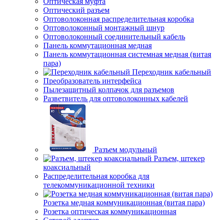
Оптическая муфта
Оптический разъем
Оптоволоконная распределительная коробка
Оптоволоконный монтажный шнур
Оптоволоконный соединительный кабель
Панель коммутационная медная
Панель коммутационная системная медная (витая
пара)
Переходник кабельный
Преобразователь интерфейса
Пылезащитный колпачок для разъемов
Разветвитель для оптоволоконных кабелей
Разъем модульный
Разъем, штекер
коаксиальный
Распределительная коробка для
телекоммуникационной техники
Розетка медная коммуникационная (витая пара)
Розетка оптическая коммуникационная