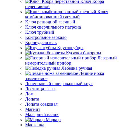
Ключ Кобра
переставной
Ключ
комбинированный гаечный
Ключ разводной гаечный
Ключ сверлильного патрона
Ключ трубный
Контрольное зеркало
Корнеудалитель
Круглогубцы
Кусачки бокорезы
Лазерный
измерительный прибор
Лебедка ручная
Лезвие ножа
заменяемое
Лепестковый шлифовальный круг
Лестница, лазы
Лом
Лопата
Лопата совковая
Магнит
Малярный валик
Маркер
Масленка