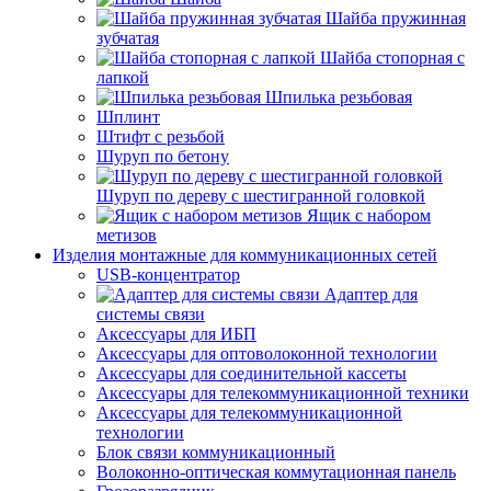
Шайба пружинная
зубчатая
Шайба стопорная с
лапкой
Шпилька резьбовая
Шплинт
Штифт с резьбой
Шуруп по бетону
Шуруп по дереву с шестигранной головкой
Ящик с набором
метизов
Изделия монтажные для коммуникационных сетей
USB-концентратор
Адаптер для
системы связи
Аксессуары для ИБП
Аксессуары для оптоволоконной технологии
Аксессуары для соединительной кассеты
Аксессуары для телекоммуникационной техники
Аксессуары для телекоммуникационной
технологии
Блок связи коммуникационный
Волоконно-оптическая коммутационная панель