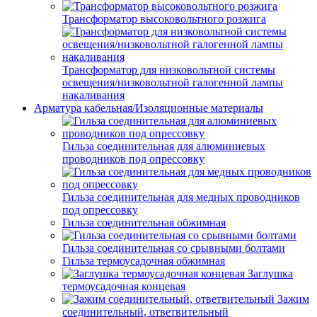
Трансформатор высоковольтного розжига
Трансформатор для низковольтной системы
освещения/низковольтной галогенной лампы
накаливания
Арматура кабельная/Изоляционные материалы
Гильза соединительная для алюминиевых
проводников под опрессовку
Гильза соединительная для медных проводников
под опрессовку
Гильза соединительная обжимная
Гильза соединительная со срывными болтами
Гильза термоусадочная обжимная
Заглушка
термоусадочная концевая
Зажим
соединительный, ответвительный