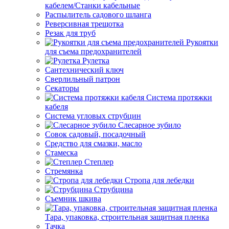
кабелем/Станки кабельные
Распылитель садового шланга
Реверсивная трещотка
Резак для труб
Рукоятки
для съема предохранителей
Рулетка
Сантехнический ключ
Сверлильный патрон
Секаторы
Система протяжки
кабеля
Система угловых струбцин
Слесарное зубило
Совок садовый, посадочный
Средство для смазки, масло
Стамеска
Степлер
Стремянка
Стропа для лебедки
Струбцина
Съемник шкива
Тара, упаковка, строительная защитная пленка
Тачка