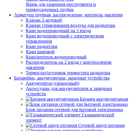
Ящик для хранения инструмента и
термоусадочных трубок
Арматура трубная, распределение, контроль давления
Клапан 2-ходовой
Клапан стравливания воздуха для радиатора
Кран водопроводный на 3 входа
Кран водопроводный с электрическим
управлением
Кран радиатора
Кран шаровой
Кран/вентиль водопроводный
Распределитель на 2 входа с контроллером
давления
Термостат/оголовок термостата радиатора
Батарейки, аккумуляторы, зарядные устройства
Аккумулятор (свинцовый)
Аксессуары для аккумуляторов и зарядных
устройств
Батарея аккумуляторная
Блок питания сетевой для бытовой электроники
Гальванический
элемент
Сетевой шнур питания