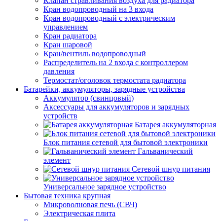
Клапан стравливания воздуха для радиатора
Кран водопроводный на 3 входа
Кран водопроводный с электрическим
управлением
Кран радиатора
Кран шаровой
Кран/вентиль водопроводный
Распределитель на 2 входа с контроллером
давления
Термостат/оголовок термостата радиатора
Батарейки, аккумуляторы, зарядные устройства
Аккумулятор (свинцовый)
Аксессуары для аккумуляторов и зарядных
устройств
Батарея аккумуляторная
Блок питания сетевой для бытовой электроники
Гальванический
элемент
Сетевой шнур питания
Универсальное зарядное устройство
Бытовая техника крупная
Микроволновая печь (СВЧ)
Электрическая плита