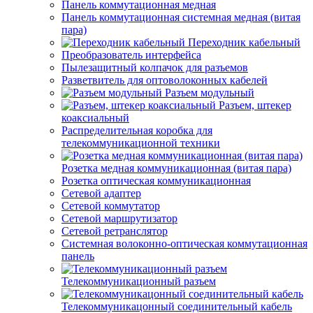
Панель коммутационная медная
Панель коммутационная системная медная (витая
пара)
Переходник кабельный
Преобразователь интерфейса
Пылезащитный колпачок для разъемов
Разветвитель для оптоволоконных кабелей
Разъем модульный
Разъем, штекер
коаксиальный
Распределительная коробка для
телекоммуникационной техники
Розетка медная коммуникационная (витая пара)
Розетка оптическая коммуникационная
Сетевой адаптер
Сетевой коммутатор
Сетевой маршрутизатор
Сетевой ретранслятор
Системная волоконно-оптическая коммутационная
панель
Телекоммуникационный разъем
Телекоммуникацонный соединительный кабель