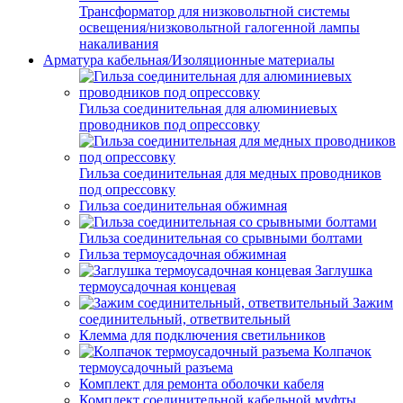
Трансформатор для низковольтной системы
освещения/низковольтной галогенной лампы
накаливания
Арматура кабельная/Изоляционные материалы
Гильза соединительная для алюминиевых
проводников под опрессовку
Гильза соединительная для медных проводников
под опрессовку
Гильза соединительная обжимная
Гильза соединительная со срывными болтами
Гильза термоусадочная обжимная
Заглушка
термоусадочная концевая
Зажим
соединительный, ответвительный
Клемма для подключения светильников
Колпачок
термоусадочный разъема
Комплект для ремонта оболочки кабеля
Комплект соединительной кабельной муфты