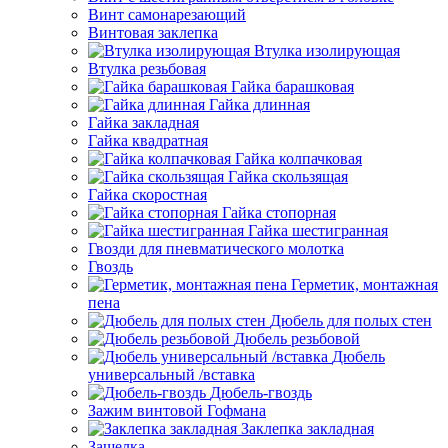
Винт самонарезающий
Винтовая заклепка
Втулка изолирующая
Втулка резьбовая
Гайка барашковая
Гайка длинная
Гайка закладная
Гайка квадратная
Гайка колпачковая
Гайка скользящая
Гайка скоростная
Гайка стопорная
Гайка шестигранная
Гвозди для пневматического молотка
Гвоздь
Герметик, монтажная
пена
Дюбель для полых стен
Дюбель резьбовой
Дюбель
универсальный /вставка
Дюбель-гвоздь
Зажим винтовой Гофмана
Заклепка закладная
Защелка