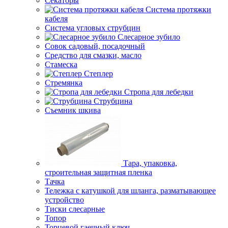
Секаторы
Система протяжки
кабеля
Система угловых струбцин
Слесарное зубило
Совок садовый, посадочный
Средство для смазки, масло
Стамеска
Степлер
Стремянка
Стропа для лебедки
Струбцина
Съемник шкива
Тара, упаковка,
строительная защитная пленка
Тачка
Тележка с катушкой для шланга, разматывающее
устройство
Тиски слесарные
Топор
Торцевой гаечный ключ