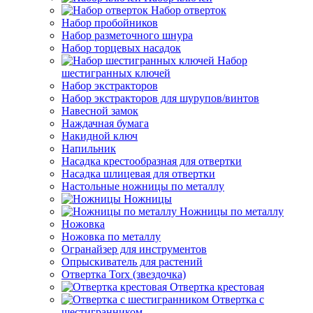
Набор отверток
Набор пробойников
Набор разметочного шнура
Набор торцевых насадок
Набор
шестигранных ключей
Набор экстракторов
Набор экстракторов для шурупов/винтов
Навесной замок
Наждачная бумага
Накидной ключ
Напильник
Насадка крестообразная для отвертки
Насадка шлицевая для отвертки
Настольные ножницы по металлу
Ножницы
Ножницы по металлу
Ножовка
Ножовка по металлу
Огранайзер для инструментов
Опрыскиватель для растений
Отвертка Torx (звездочка)
Отвертка крестовая
Отвертка с
шестигранником