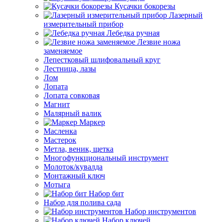
Кусачки бокорезы
Лазерный
измерительный прибор
Лебедка ручная
Лезвие ножа
заменяемое
Лепестковый шлифовальный круг
Лестница, лазы
Лом
Лопата
Лопата совковая
Магнит
Малярный валик
Маркер
Масленка
Мастерок
Метла, веник, щетка
Многофункциональный инструмент
Молоток/кувалда
Монтажный ключ
Мотыга
Набор бит
Набор для полива сада
Набор инструментов
Набор ключей