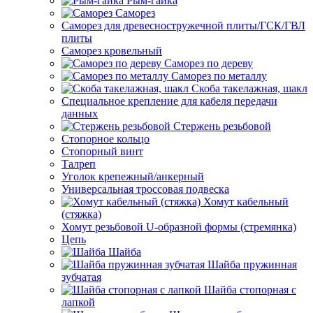
Рым-гайка
Саморез
Саморез для древесностружечной плиты/ГСК/ГВЛ
плиты
Саморез кровельный
Саморез по дереву
Саморез по металлу
Скоба такелажная, шакл
Специальное крепление для кабеля передачи
данных
Стержень резьбовой
Стопорное кольцо
Стопорный винт
Талреп
Уголок крепежный/анкерный
Универсальная троссовая подвеска
Хомут кабельный
(стяжка)
Хомут резьбовой U-образной формы (стремянка)
Цепь
Шайба
Шайба пружинная
зубчатая
Шайба стопорная с
лапкой