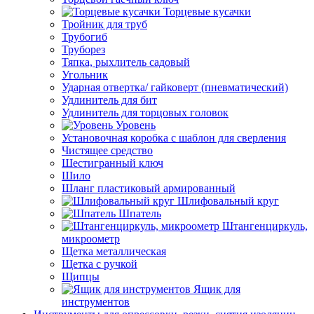
Торцевые кусачки
Тройник для труб
Трубогиб
Труборез
Тяпка, рыхлитель садовый
Угольник
Ударная отвертка/ гайковерт (пневматический)
Удлинитель для бит
Удлинитель для торцовых головок
Уровень
Установочная коробка с шаблон для сверления
Чистящее средство
Шестигранный ключ
Шило
Шланг пластиковый армированный
Шлифовальный круг
Шпатель
Штангенциркуль,
микроометр
Щетка металлическая
Щетка с ручкой
Щипцы
Ящик для
инструментов