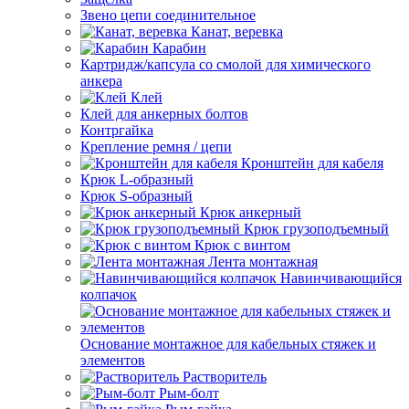
Звено цепи соединительное
Канат, веревка
Карабин
Картридж/капсула со смолой для химического
анкера
Клей
Клей для анкерных болтов
Контргайка
Крепление ремня / цепи
Кронштейн для кабеля
Крюк L-образный
Крюк S-образный
Крюк анкерный
Крюк грузоподъемный
Крюк с винтом
Лента монтажная
Навинчивающийся
колпачок
Основание монтажное для кабельных стяжек и
элементов
Растворитель
Рым-болт