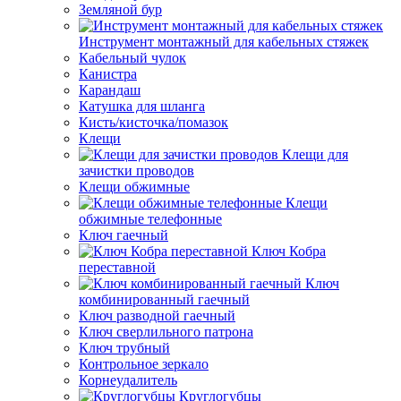
Земляной бур
Инструмент монтажный для кабельных стяжек
Кабельный чулок
Канистра
Карандаш
Катушка для шланга
Кисть/кисточка/помазок
Клещи
Клещи для
зачистки проводов
Клещи обжимные
Клещи
обжимные телефонные
Ключ гаечный
Ключ Кобра
переставной
Ключ
комбинированный гаечный
Ключ разводной гаечный
Ключ сверлильного патрона
Ключ трубный
Контрольное зеркало
Корнеудалитель
Круглогубцы