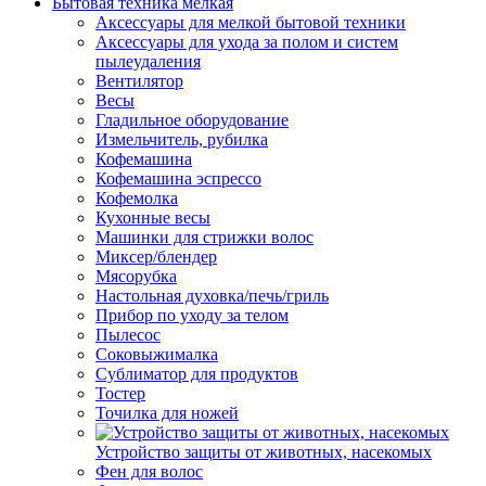
Бытовая техника мелкая
Аксессуары для мелкой бытовой техники
Аксессуары для ухода за полом и систем
пылеудаления
Вентилятор
Весы
Гладильное оборудование
Измельчитель, рубилка
Кофемашина
Кофемашина эспрессо
Кофемолка
Кухонные весы
Машинки для стрижки волос
Миксер/блендер
Мясорубка
Настольная духовка/печь/гриль
Прибор по уходу за телом
Пылесос
Соковыжималка
Сублиматор для продуктов
Тостер
Точилка для ножей
Устройство защиты от животных, насекомых
Фен для волос