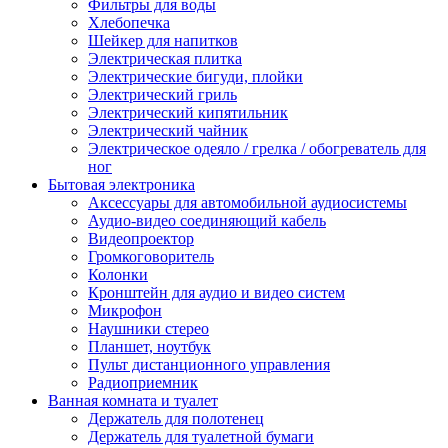
Фильтры для воды
Хлебопечка
Шейкер для напитков
Электрическая плитка
Электрические бигуди, плойки
Электрический гриль
Электрический кипятильник
Электрический чайник
Электрическое одеяло / грелка / обогреватель для
ног
Бытовая электроника
Аксессуары для автомобильной аудиосистемы
Аудио-видео соединяющий кабель
Видеопроектор
Громкоговоритель
Колонки
Кронштейн для аудио и видео систем
Микрофон
Наушники стерео
Планшет, ноутбук
Пульт дистанционного управления
Радиоприемник
Ванная комната и туалет
Держатель для полотенец
Держатель для туалетной бумаги