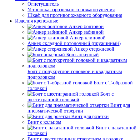
Огнетушитель
Установка аэрозольного пожаротушения
Шкаф для противопожарного оборудования
Изделия крепежные
Анкер болтовой
Анкер забивной
Анкер клиновой
Анкер складной потолочный (пружинный)
Анкер стержневой
Болт анкерный
Болт с полукруглой головкой и квадратным
подголовком
Болт с Т-образной
головкой
Болт с
шестигранной головкой
Винт для
пневматической отвертки
Винт для розетки
Винт с кольцом
Винт с накатанной
головкой
Винт с шестигранным отверстием в головке