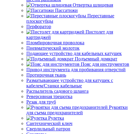
Отвертка шлицевая
Пассатижи
Переставные
плоскогубцы
Перфоратор
Пистолет для
картриджей
Пломбировочная проволока
Пневматический молоток
Подающее устройство для кабельных катушек
Подъемный домкрат
Пояс для инструментов
Привод инструмента для пробивания отверстий
Протирочная ткань
Разматывающее устройство для катушек с
кабелем/Станки кабельные
Распылитель садового шланга
Реверсивная трещотка
Резак для труб
Рукоятки
для съема предохранителей
Рулетка
Сантехнический ключ
Сверлильный патрон