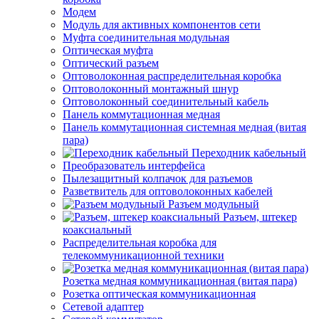
Модем
Модуль для активных компонентов сети
Муфта соединительная модульная
Оптическая муфта
Оптический разъем
Оптоволоконная распределительная коробка
Оптоволоконный монтажный шнур
Оптоволоконный соединительный кабель
Панель коммутационная медная
Панель коммутационная системная медная (витая
пара)
Переходник кабельный
Преобразователь интерфейса
Пылезащитный колпачок для разъемов
Разветвитель для оптоволоконных кабелей
Разъем модульный
Разъем, штекер
коаксиальный
Распределительная коробка для
телекоммуникационной техники
Розетка медная коммуникационная (витая пара)
Розетка оптическая коммуникационная
Сетевой адаптер