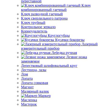
переставной
Ключ
комбинированный гаечный
Ключ разводной гаечный
Ключ сверлильного патрона
Ключ трубный
Контрольное зеркало
Корнеудалитель
Круглогубцы
Кусачки бокорезы
Лазерный
измерительный прибор
Лебедка ручная
Лезвие ножа
заменяемое
Лепестковый шлифовальный круг
Лестница, лазы
Лом
Лопата
Лопата совковая
Магнит
Малярный валик
Маркер
Масленка
Мастерок