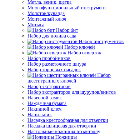
Метла, веник, щетка
Многофункциональный инструмент
Молоток/кувалда
Монтажный ключ
Мотыга
Набор бит
Набор для полива сада
Набор инструментов
Набор ключей
Набор отверток
Набор пробойников
Набор разметочного шнура
Набор торцевых насадок
Набор
шестигранных ключей
Набор экстракторов
Набор экстракторов для шурупов/винтов
Навесной замок
Наждачная бумага
Накидной ключ
Напильник
Насадка крестообразная для отвертки
Насадка шлицевая для отвертки
Настольные ножницы по металлу
Ножницы