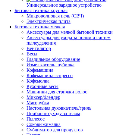
Универсальное зарядное устройство
Бытовая техника крупная
Микроволновая печь (СВЧ)
Электрическая плита
Бытовая техника мелкая
Аксессуары для мелкой бытовой техники
Аксессуары для ухода за полом и систем
пылеудаления
Вентилятор
Весы
Гладильное оборудование
Измельчитель, рубилка
Кофемашина
Кофемашина эспрессо
Кофемолка
Кухонные весы
Машинки для стрижки волос
Миксер/блендер
Мясорубка
Настольная духовка/печь/гриль
Прибор по уходу за телом
Пылесос
Соковыжималка
Сублиматор для продуктов