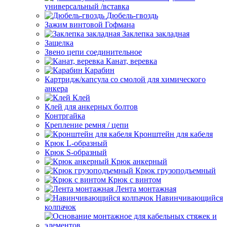
универсальный /вставка
Дюбель-гвоздь
Зажим винтовой Гофмана
Заклепка закладная
Защелка
Звено цепи соединительное
Канат, веревка
Карабин
Картридж/капсула со смолой для химического
анкера
Клей
Клей для анкерных болтов
Контргайка
Крепление ремня / цепи
Кронштейн для кабеля
Крюк L-образный
Крюк S-образный
Крюк анкерный
Крюк грузоподъемный
Крюк с винтом
Лента монтажная
Навинчивающийся
колпачок