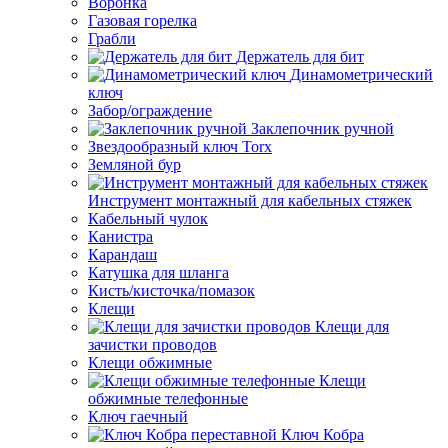
Воронка
Газовая горелка
Грабли
Держатель для бит
Динамометрический
ключ
Забор/ограждение
Заклепочник ручной
Звездообразный ключ Torx
Земляной бур
Инструмент монтажный для кабельных стяжек
Кабельный чулок
Канистра
Карандаш
Катушка для шланга
Кисть/кисточка/помазок
Клещи
Клещи для
зачистки проводов
Клещи обжимные
Клещи
обжимные телефонные
Ключ гаечный
Ключ Кобра