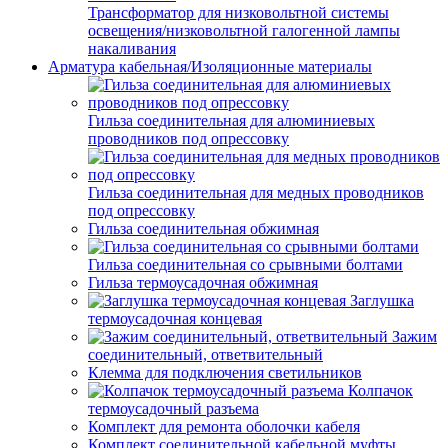
Трансформатор для низковольтной системы
освещения/низковольтной галогенной лампы
накаливания
Арматура кабельная/Изоляционные материалы
Гильза соединительная для алюминиевых
проводников под опрессовку
Гильза соединительная для медных проводников
под опрессовку
Гильза соединительная обжимная
Гильза соединительная со срывными болтами
Гильза термоусадочная обжимная
Заглушка
термоусадочная концевая
Зажим
соединительный, ответвительный
Клемма для подключения светильников
Колпачок
термоусадочный разъема
Комплект для ремонта оболочки кабеля
Комплект соединительной кабельной муфты