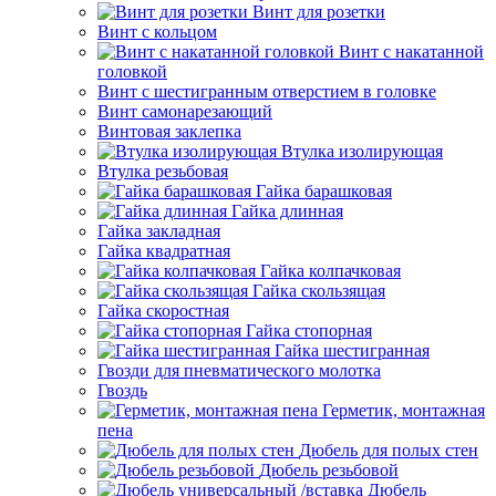
Винт для розетки
Винт с кольцом
Винт с накатанной
головкой
Винт с шестигранным отверстием в головке
Винт самонарезающий
Винтовая заклепка
Втулка изолирующая
Втулка резьбовая
Гайка барашковая
Гайка длинная
Гайка закладная
Гайка квадратная
Гайка колпачковая
Гайка скользящая
Гайка скоростная
Гайка стопорная
Гайка шестигранная
Гвозди для пневматического молотка
Гвоздь
Герметик, монтажная
пена
Дюбель для полых стен
Дюбель резьбовой
Дюбель