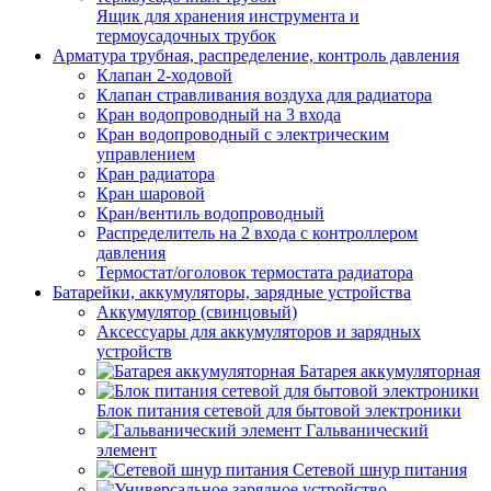
Ящик для хранения инструмента и
термоусадочных трубок
Арматура трубная, распределение, контроль давления
Клапан 2-ходовой
Клапан стравливания воздуха для радиатора
Кран водопроводный на 3 входа
Кран водопроводный с электрическим
управлением
Кран радиатора
Кран шаровой
Кран/вентиль водопроводный
Распределитель на 2 входа с контроллером
давления
Термостат/оголовок термостата радиатора
Батарейки, аккумуляторы, зарядные устройства
Аккумулятор (свинцовый)
Аксессуары для аккумуляторов и зарядных
устройств
Батарея аккумуляторная
Блок питания сетевой для бытовой электроники
Гальванический
элемент
Сетевой шнур питания