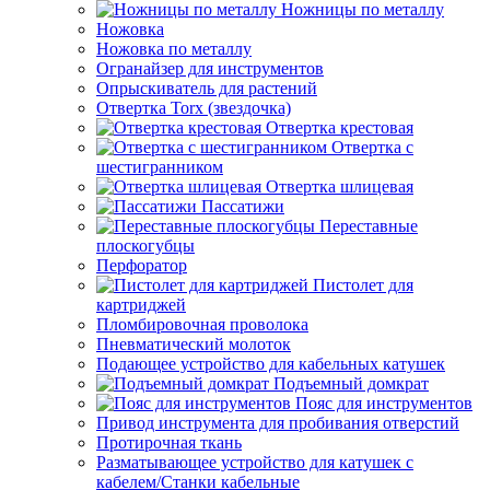
Ножницы по металлу
Ножовка
Ножовка по металлу
Огранайзер для инструментов
Опрыскиватель для растений
Отвертка Torx (звездочка)
Отвертка крестовая
Отвертка с
шестигранником
Отвертка шлицевая
Пассатижи
Переставные
плоскогубцы
Перфоратор
Пистолет для
картриджей
Пломбировочная проволока
Пневматический молоток
Подающее устройство для кабельных катушек
Подъемный домкрат
Пояс для инструментов
Привод инструмента для пробивания отверстий
Протирочная ткань
Разматывающее устройство для катушек с
кабелем/Станки кабельные