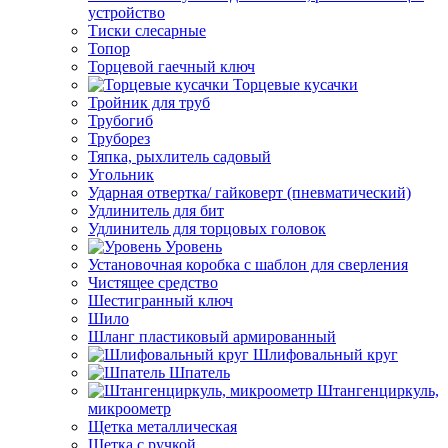
устройство
Тиски слесарные
Топор
Торцевой гаечный ключ
Торцевые кусачки
Тройник для труб
Трубогиб
Труборез
Тяпка, рыхлитель садовый
Угольник
Ударная отвертка/ гайковерт (пневматический)
Удлинитель для бит
Удлинитель для торцовых головок
Уровень
Установочная коробка с шаблон для сверления
Чистящее средство
Шестигранный ключ
Шило
Шланг пластиковый армированный
Шлифовальный круг
Шпатель
Штангенциркуль,
микроометр
Щетка металлическая
Щетка с ручкой