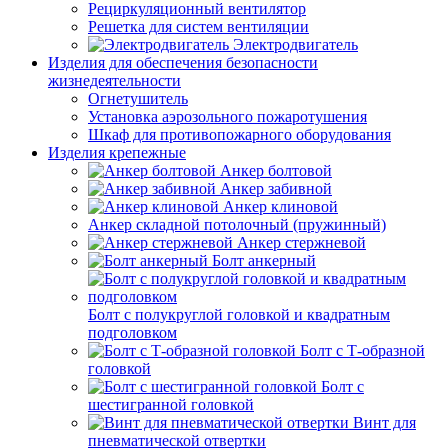
Рециркуляционный вентилятор
Решетка для систем вентиляции
Электродвигатель
Изделия для обеспечения безопасности
жизнедеятельности
Огнетушитель
Установка аэрозольного пожаротушения
Шкаф для противопожарного оборудования
Изделия крепежные
Анкер болтовой
Анкер забивной
Анкер клиновой
Анкер складной потолочный (пружинный)
Анкер стержневой
Болт анкерный
Болт с полукруглой головкой и квадратным
подголовком
Болт с Т-образной
головкой
Болт с
шестигранной головкой
Винт для
пневматической отвертки