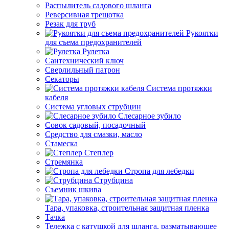
Распылитель садового шланга
Реверсивная трещотка
Резак для труб
Рукоятки
для съема предохранителей
Рулетка
Сантехнический ключ
Сверлильный патрон
Секаторы
Система протяжки
кабеля
Система угловых струбцин
Слесарное зубило
Совок садовый, посадочный
Средство для смазки, масло
Стамеска
Степлер
Стремянка
Стропа для лебедки
Струбцина
Съемник шкива
Тара, упаковка, строительная защитная пленка
Тачка
Тележка с катушкой для шланга, разматывающее