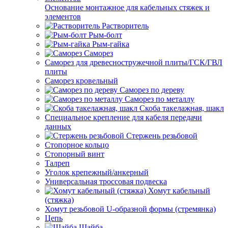
Основание монтажное для кабельных стяжек и
элементов
Растворитель
Рым-болт
Рым-гайка
Саморез
Саморез для древесностружечной плиты/ГСК/ГВЛ
плиты
Саморез кровельный
Саморез по дереву
Саморез по металлу
Скоба такелажная, шакл
Специальное крепление для кабеля передачи
данных
Стержень резьбовой
Стопорное кольцо
Стопорный винт
Талреп
Уголок крепежный/анкерный
Универсальная троссовая подвеска
Хомут кабельный
(стяжка)
Хомут резьбовой U-образной формы (стремянка)
Цепь
Шайба