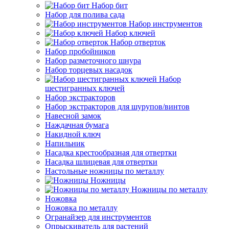
Набор бит
Набор для полива сада
Набор инструментов
Набор ключей
Набор отверток
Набор пробойников
Набор разметочного шнура
Набор торцевых насадок
Набор
шестигранных ключей
Набор экстракторов
Набор экстракторов для шурупов/винтов
Навесной замок
Наждачная бумага
Накидной ключ
Напильник
Насадка крестообразная для отвертки
Насадка шлицевая для отвертки
Настольные ножницы по металлу
Ножницы
Ножницы по металлу
Ножовка
Ножовка по металлу
Огранайзер для инструментов
Опрыскиватель для растений