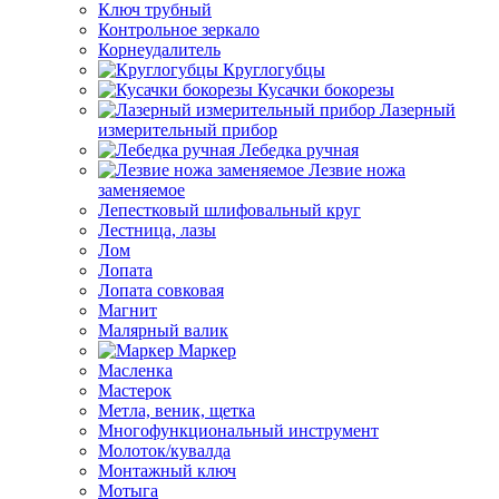
Ключ трубный
Контрольное зеркало
Корнеудалитель
Круглогубцы
Кусачки бокорезы
Лазерный
измерительный прибор
Лебедка ручная
Лезвие ножа
заменяемое
Лепестковый шлифовальный круг
Лестница, лазы
Лом
Лопата
Лопата совковая
Магнит
Малярный валик
Маркер
Масленка
Мастерок
Метла, веник, щетка
Многофункциональный инструмент
Молоток/кувалда
Монтажный ключ
Мотыга