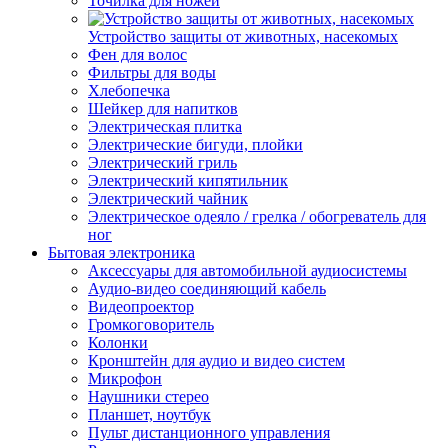
Точилка для ножей
Устройство защиты от животных, насекомых
Фен для волос
Фильтры для воды
Хлебопечка
Шейкер для напитков
Электрическая плитка
Электрические бигуди, плойки
Электрический гриль
Электрический кипятильник
Электрический чайник
Электрическое одеяло / грелка / обогреватель для
ног
Бытовая электроника
Аксессуары для автомобильной аудиосистемы
Аудио-видео соединяющий кабель
Видеопроектор
Громкоговоритель
Колонки
Кронштейн для аудио и видео систем
Микрофон
Наушники стерео
Планшет, ноутбук
Пульт дистанционного управления