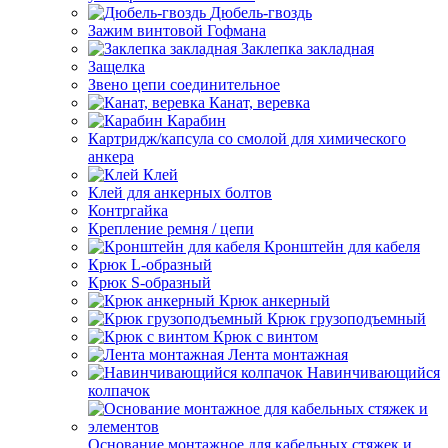
Дюбель-гвоздь
Зажим винтовой Гофмана
Заклепка закладная
Защелка
Звено цепи соединительное
Канат, веревка
Карабин
Картридж/капсула со смолой для химического
анкера
Клей
Клей для анкерных болтов
Контргайка
Крепление ремня / цепи
Кронштейн для кабеля
Крюк L-образный
Крюк S-образный
Крюк анкерный
Крюк грузоподъемный
Крюк с винтом
Лента монтажная
Навинчивающийся
колпачок
Основание монтажное для кабельных стяжек и