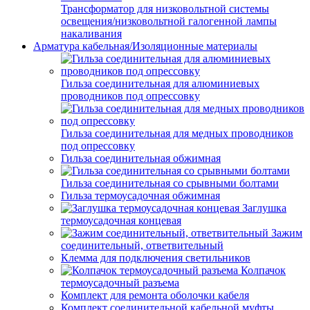
Трансформатор для низковольтной системы
освещения/низковольтной галогенной лампы
накаливания
Арматура кабельная/Изоляционные материалы
Гильза соединительная для алюминиевых
проводников под опрессовку
Гильза соединительная для медных проводников
под опрессовку
Гильза соединительная обжимная
Гильза соединительная со срывными болтами
Гильза термоусадочная обжимная
Заглушка
термоусадочная концевая
Зажим
соединительный, ответвительный
Клемма для подключения светильников
Колпачок
термоусадочный разъема
Комплект для ремонта оболочки кабеля
Комплект соединительной кабельной муфты