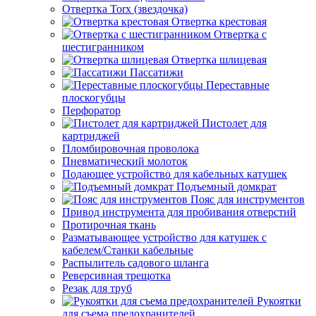
Отвертка Torx (звездочка)
Отвертка крестовая
Отвертка с
шестигранником
Отвертка шлицевая
Пассатижи
Переставные
плоскогубцы
Перфоратор
Пистолет для
картриджей
Пломбировочная проволока
Пневматический молоток
Подающее устройство для кабельных катушек
Подъемный домкрат
Пояс для инструментов
Привод инструмента для пробивания отверстий
Протирочная ткань
Разматывающее устройство для катушек с
кабелем/Станки кабельные
Распылитель садового шланга
Реверсивная трещотка
Резак для труб
Рукоятки
для съема предохранителей