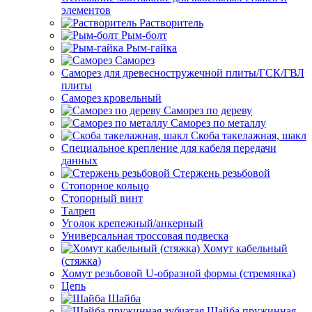
элементов
Растворитель
Рым-болт
Рым-гайка
Саморез
Саморез для древесностружечной плиты/ГСК/ГВЛ
плиты
Саморез кровельный
Саморез по дереву
Саморез по металлу
Скоба такелажная, шакл
Специальное крепление для кабеля передачи
данных
Стержень резьбовой
Стопорное кольцо
Стопорный винт
Талреп
Уголок крепежный/анкерный
Универсальная троссовая подвеска
Хомут кабельный
(стяжка)
Хомут резьбовой U-образной формы (стремянка)
Цепь
Шайба
Шайба пружинная