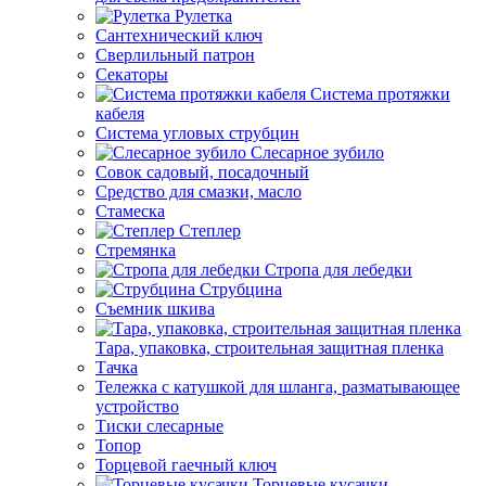
Рулетка
Сантехнический ключ
Сверлильный патрон
Секаторы
Система протяжки
кабеля
Система угловых струбцин
Слесарное зубило
Совок садовый, посадочный
Средство для смазки, масло
Стамеска
Степлер
Стремянка
Стропа для лебедки
Струбцина
Съемник шкива
Тара, упаковка, строительная защитная пленка
Тачка
Тележка с катушкой для шланга, разматывающее
устройство
Тиски слесарные
Топор
Торцевой гаечный ключ
Торцевые кусачки