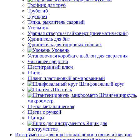
Тройник для труб
Трубогиб
Труборез
Тяпка, рыхлитель садовый
Угольник
Ударная отвертка/ гайковерт (пневматический)
Удлинитель для бит
Удлинитель для торцовых головок
Уровень
Установочная коробка с шаблон для сверления
Чистящее средство
Шестигранный ключ
Шило
Шланг пластиковый армированный
Шлифовальный круг
Шпатель
Штангенциркуль,
микроометр
Щетка металлическая
Щетка с ручкой
Щипцы
Ящик для
инструментов
Инструменты для опрессовки, резки, снятия изоляции