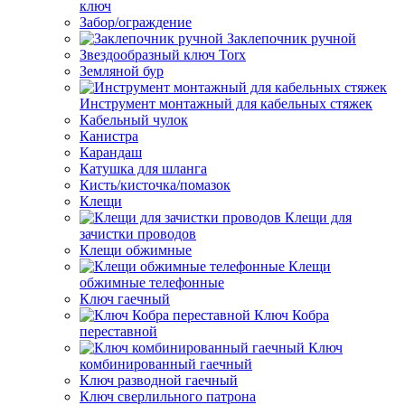
ключ
Забор/ограждение
Заклепочник ручной
Звездообразный ключ Torx
Земляной бур
Инструмент монтажный для кабельных стяжек
Кабельный чулок
Канистра
Карандаш
Катушка для шланга
Кисть/кисточка/помазок
Клещи
Клещи для
зачистки проводов
Клещи обжимные
Клещи
обжимные телефонные
Ключ гаечный
Ключ Кобра
переставной
Ключ
комбинированный гаечный
Ключ разводной гаечный
Ключ сверлильного патрона