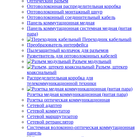
Оптический разъем
Оптоволоконная распределительная коробка
Оптоволоконный монтажный шнур
Оптоволоконный соединительный кабель
Панель коммутационная медная
Панель коммутационная системная медная (витая
пара)
Переходник кабельный
Преобразователь интерфейса
Пылезащитный колпачок для разъемов
Разветвитель для оптоволоконных кабелей
Разъем модульный
Разъем, штекер
коаксиальный
Распределительная коробка для
телекоммуникационной техники
Розетка медная коммуникационная (витая пара)
Розетка оптическая коммуникационная
Сетевой адаптер
Сетевой коммутатор
Сетевой маршрутизатор
Сетевой ретранслятор
Системная волоконно-оптическая коммутационная
панель