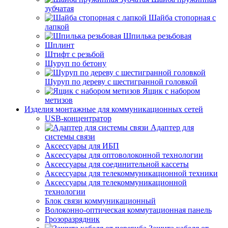
зубчатая
Шайба стопорная с
лапкой
Шпилька резьбовая
Шплинт
Штифт с резьбой
Шуруп по бетону
Шуруп по дереву с шестигранной головкой
Ящик с набором
метизов
Изделия монтажные для коммуникационных сетей
USB-концентратор
Адаптер для
системы связи
Аксессуары для ИБП
Аксессуары для оптоволоконной технологии
Аксессуары для соединительной кассеты
Аксессуары для телекоммуникационной техники
Аксессуары для телекоммуникационной
технологии
Блок связи коммуникационный
Волоконно-оптическая коммутационная панель
Грозоразрядник