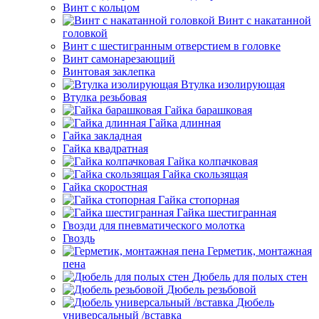
Винт с кольцом
Винт с накатанной
головкой
Винт с шестигранным отверстием в головке
Винт самонарезающий
Винтовая заклепка
Втулка изолирующая
Втулка резьбовая
Гайка барашковая
Гайка длинная
Гайка закладная
Гайка квадратная
Гайка колпачковая
Гайка скользящая
Гайка скоростная
Гайка стопорная
Гайка шестигранная
Гвозди для пневматического молотка
Гвоздь
Герметик, монтажная
пена
Дюбель для полых стен
Дюбель резьбовой
Дюбель
универсальный /вставка