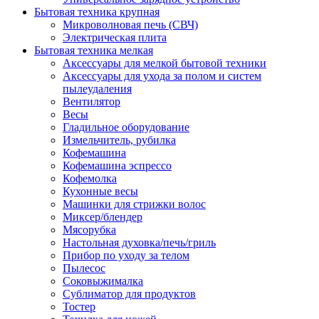
Бытовая техника крупная
Микроволновая печь (СВЧ)
Электрическая плита
Бытовая техника мелкая
Аксессуары для мелкой бытовой техники
Аксессуары для ухода за полом и систем
пылеудаления
Вентилятор
Весы
Гладильное оборудование
Измельчитель, рубилка
Кофемашина
Кофемашина эспрессо
Кофемолка
Кухонные весы
Машинки для стрижки волос
Миксер/блендер
Мясорубка
Настольная духовка/печь/гриль
Прибор по уходу за телом
Пылесос
Соковыжималка
Сублиматор для продуктов
Тостер