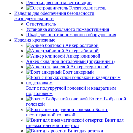
Решетка для систем вентиляции
Электродвигатель
Изделия для обеспечения безопасности
жизнедеятельности
Огнетушитель
Установка аэрозольного пожаротушения
Шкаф для противопожарного оборудования
Изделия крепежные
Анкер болтовой
Анкер забивной
Анкер клиновой
Анкер складной потолочный (пружинный)
Анкер стержневой
Болт анкерный
Болт с полукруглой головкой и квадратным
подголовком
Болт с Т-образной
головкой
Болт с
шестигранной головкой
Винт для
пневматической отвертки
Винт для розетки