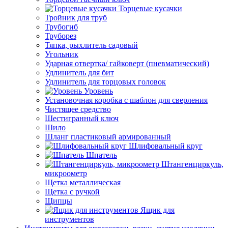
Торцевые кусачки
Тройник для труб
Трубогиб
Труборез
Тяпка, рыхлитель садовый
Угольник
Ударная отвертка/ гайковерт (пневматический)
Удлинитель для бит
Удлинитель для торцовых головок
Уровень
Установочная коробка с шаблон для сверления
Чистящее средство
Шестигранный ключ
Шило
Шланг пластиковый армированный
Шлифовальный круг
Шпатель
Штангенциркуль,
микроометр
Щетка металлическая
Щетка с ручкой
Щипцы
Ящик для
инструментов