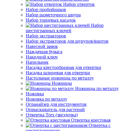
Набор отверток
Набор пробойников
Набор разметочного шнура
Набор торцевых насадок
Набор
шестигранных ключей
Набор экстракторов
Набор экстракторов для шурупов/винтов
Навесной замок
Наждачная бумага
Накидной ключ
Напильник
Насадка крестообразная для отвертки
Насадка шлицевая для отвертки
Настольные ножницы по металлу
Ножницы
Ножницы по металлу
Ножовка
Ножовка по металлу
Огранайзер для инструментов
Опрыскиватель для растений
Отвертка Torx (звездочка)
Отвертка крестовая
Отвертка с
шестигранником