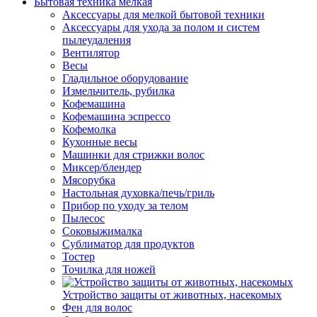
Бытовая техника мелкая
Аксессуары для мелкой бытовой техники
Аксессуары для ухода за полом и систем
пылеудаления
Вентилятор
Весы
Гладильное оборудование
Измельчитель, рубилка
Кофемашина
Кофемашина эспрессо
Кофемолка
Кухонные весы
Машинки для стрижки волос
Миксер/блендер
Мясорубка
Настольная духовка/печь/гриль
Прибор по уходу за телом
Пылесос
Соковыжималка
Сублиматор для продуктов
Тостер
Точилка для ножей
Устройство защиты от животных, насекомых
Фен для волос