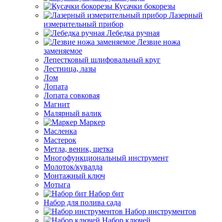
Кусачки бокорезы
Лазерный
измерительный прибор
Лебедка ручная
Лезвие ножа
заменяемое
Лепестковый шлифовальный круг
Лестница, лазы
Лом
Лопата
Лопата совковая
Магнит
Малярный валик
Маркер
Масленка
Мастерок
Метла, веник, щетка
Многофункциональный инструмент
Молоток/кувалда
Монтажный ключ
Мотыга
Набор бит
Набор для полива сада
Набор инструментов
Набор ключей