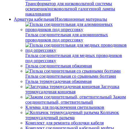
Трансформатор для низковольтной системы
освещения/низковольтной галогенной лампы
накаливания
Арматура кабельная/Изоляционные материалы
Гильза соединительная для алюминиевых
проводников под опрессовку
Гильза соединительная для медных проводников
под опрессовку
Гильза соединительная обжимная
Гильза соединительная со срывными болтами
Гильза термоусадочная обжимная
Заглушка
термоусадочная концевая
Зажим
соединительный, ответвительный
Клемма для подключения светильников
Колпачок
термоусадочный разъема
Комплект для ремонта оболочки кабеля
Комплект соединительной кабельной муфты