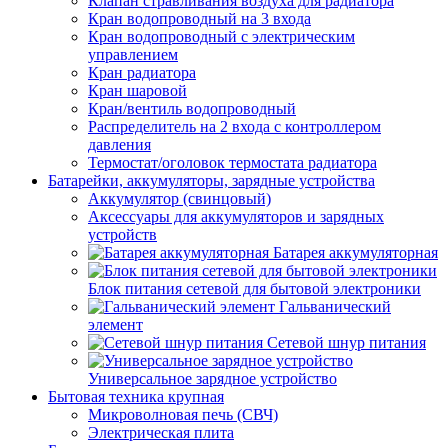
Клапан стравливания воздуха для радиатора
Кран водопроводный на 3 входа
Кран водопроводный с электрическим
управлением
Кран радиатора
Кран шаровой
Кран/вентиль водопроводный
Распределитель на 2 входа с контроллером
давления
Термостат/оголовок термостата радиатора
Батарейки, аккумуляторы, зарядные устройства
Аккумулятор (свинцовый)
Аксессуары для аккумуляторов и зарядных
устройств
Батарея аккумуляторная
Блок питания сетевой для бытовой электроники
Гальванический
элемент
Сетевой шнур питания
Универсальное зарядное устройство
Бытовая техника крупная
Микроволновая печь (СВЧ)
Электрическая плита