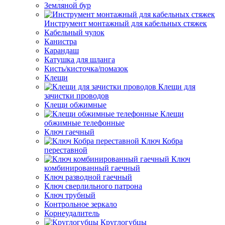
Земляной бур
Инструмент монтажный для кабельных стяжек
Кабельный чулок
Канистра
Карандаш
Катушка для шланга
Кисть/кисточка/помазок
Клещи
Клещи для
зачистки проводов
Клещи обжимные
Клещи
обжимные телефонные
Ключ гаечный
Ключ Кобра
переставной
Ключ
комбинированный гаечный
Ключ разводной гаечный
Ключ сверлильного патрона
Ключ трубный
Контрольное зеркало
Корнеудалитель
Круглогубцы