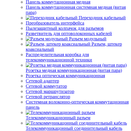
Панель коммутационная медная
Панель коммутационная системная медная (витая
пара)
Переходник кабельный
Преобразователь интерфейса
Пылезащитный колпачок для разъемов
Разветвитель для оптоволоконных кабелей
Разъем модульный
Разъем, штекер
коаксиальный
Распределительная коробка для
телекоммуникационной техники
Розетка медная коммуникационная (витая пара)
Розетка оптическая коммуникационная
Сетевой адаптер
Сетевой коммутатор
Сетевой маршрутизатор
Сетевой ретранслятор
Системная волоконно-оптическая коммутационная
панель
Телекоммуникационный разъем
Телекоммуникацонный соединительный кабель