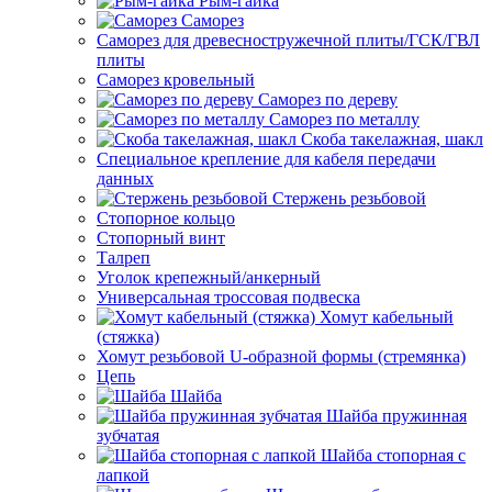
Рым-гайка
Саморез
Саморез для древесностружечной плиты/ГСК/ГВЛ
плиты
Саморез кровельный
Саморез по дереву
Саморез по металлу
Скоба такелажная, шакл
Специальное крепление для кабеля передачи
данных
Стержень резьбовой
Стопорное кольцо
Стопорный винт
Талреп
Уголок крепежный/анкерный
Универсальная троссовая подвеска
Хомут кабельный
(стяжка)
Хомут резьбовой U-образной формы (стремянка)
Цепь
Шайба
Шайба пружинная
зубчатая
Шайба стопорная с
лапкой