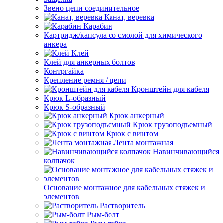
Звено цепи соединительное
Канат, веревка
Карабин
Картридж/капсула со смолой для химического
анкера
Клей
Клей для анкерных болтов
Контргайка
Крепление ремня / цепи
Кронштейн для кабеля
Крюк L-образный
Крюк S-образный
Крюк анкерный
Крюк грузоподъемный
Крюк с винтом
Лента монтажная
Навинчивающийся
колпачок
Основание монтажное для кабельных стяжек и
элементов
Растворитель
Рым-болт