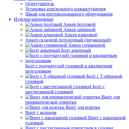
Огнетушитель
Установка аэрозольного пожаротушения
Шкаф для противопожарного оборудования
Изделия крепежные
Анкер болтовой
Анкер забивной
Анкер клиновой
Анкер складной потолочный (пружинный)
Анкер стержневой
Болт анкерный
Болт с полукруглой головкой и квадратным
подголовком
Болт с Т-образной
головкой
Болт с
шестигранной головкой
Винт для
пневматической отвертки
Винт для розетки
Винт с кольцом
Винт с накатанной
головкой
Винт с шестигранным отверстием в головке