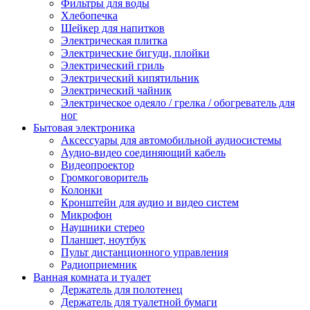
Фильтры для воды
Хлебопечка
Шейкер для напитков
Электрическая плитка
Электрические бигуди, плойки
Электрический гриль
Электрический кипятильник
Электрический чайник
Электрическое одеяло / грелка / обогреватель для
ног
Бытовая электроника
Аксессуары для автомобильной аудиосистемы
Аудио-видео соединяющий кабель
Видеопроектор
Громкоговоритель
Колонки
Кронштейн для аудио и видео систем
Микрофон
Наушники стерео
Планшет, ноутбук
Пульт дистанционного управления
Радиоприемник
Ванная комната и туалет
Держатель для полотенец
Держатель для туалетной бумаги