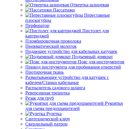
Отвертка шлицевая
Пассатижи
Переставные
плоскогубцы
Перфоратор
Пистолет для
картриджей
Пломбировочная проволока
Пневматический молоток
Подающее устройство для кабельных катушек
Подъемный домкрат
Пояс для инструментов
Привод инструмента для пробивания отверстий
Протирочная ткань
Разматывающее устройство для катушек с
кабелем/Станки кабельные
Распылитель садового шланга
Реверсивная трещотка
Резак для труб
Рукоятки
для съема предохранителей
Рулетка
Сантехнический ключ
Сверлильный патрон