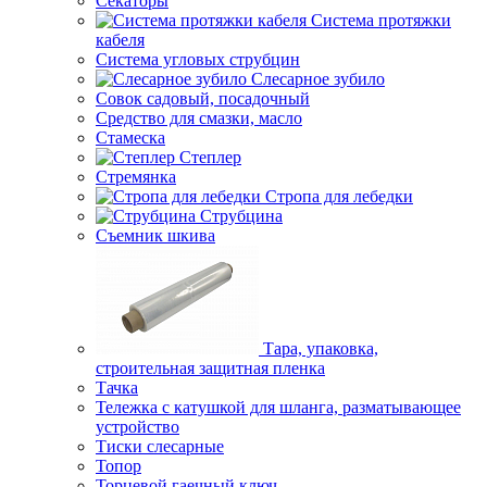
Секаторы
Система протяжки
кабеля
Система угловых струбцин
Слесарное зубило
Совок садовый, посадочный
Средство для смазки, масло
Стамеска
Степлер
Стремянка
Стропа для лебедки
Струбцина
Съемник шкива
Тара, упаковка,
строительная защитная пленка
Тачка
Тележка с катушкой для шланга, разматывающее
устройство
Тиски слесарные
Топор
Торцевой гаечный ключ