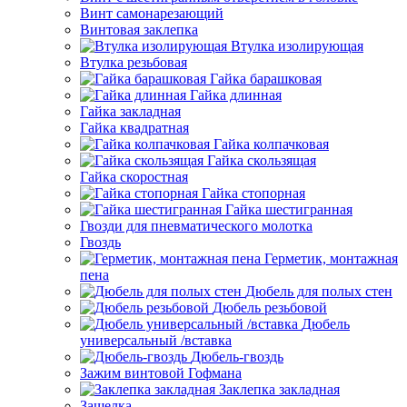
Винт самонарезающий
Винтовая заклепка
Втулка изолирующая
Втулка резьбовая
Гайка барашковая
Гайка длинная
Гайка закладная
Гайка квадратная
Гайка колпачковая
Гайка скользящая
Гайка скоростная
Гайка стопорная
Гайка шестигранная
Гвозди для пневматического молотка
Гвоздь
Герметик, монтажная
пена
Дюбель для полых стен
Дюбель резьбовой
Дюбель
универсальный /вставка
Дюбель-гвоздь
Зажим винтовой Гофмана
Заклепка закладная
Защелка