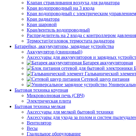
Клапан стравливания воздуха для радиатора
Кран водопроводный на 3 входа
Кран водопроводный с электрическим управление
Кран радиатора
Кран шаровой
Кран/вентиль водопроводный
Распределитель на 2 входа с контроллером давления
Термостат/оголовок термостата радиатора
Батарейки, аккумуляторы, зарядные устройства
Аккумулятор (свинцовый)
Аксессуары для аккумуляторов и зарядных устройс
Батарея аккумуляторная
Гальванический элемен
Сетевой шнур питания
Универсально
Бытовая техника крупная
Микроволновая печь (СВЧ)
Электрическая плита
Бытовая техника мелкая
Аксессуары для мелкой бытовой техники
Аксессуары для ухода за полом и систем пылеудале
Вентилятор
Весы
Гладильное оборудование