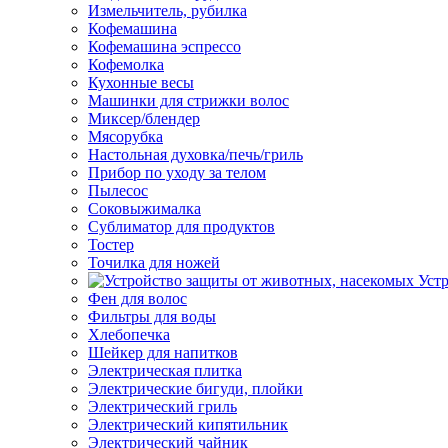
Измельчитель, рубилка
Кофемашина
Кофемашина эспрессо
Кофемолка
Кухонные весы
Машинки для стрижки волос
Миксер/блендер
Мясорубка
Настольная духовка/печь/гриль
Прибор по уходу за телом
Пылесос
Соковыжималка
Сублиматор для продуктов
Тостер
Точилка для ножей
Уст
Фен для волос
Фильтры для воды
Хлебопечка
Шейкер для напитков
Электрическая плитка
Электрические бигуди, плойки
Электрический гриль
Электрический кипятильник
Электрический чайник