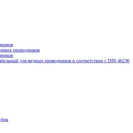
дников
иевых проводников
дников
бельный для медных проводников в соответствии с DIN 46236
убок