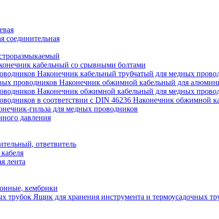
евая
я соединительная
строразмыкаемый
конечник кабельный со срывными болтами
Наконечник кабельный трубчатый для медных прово
Наконечник обжимной кабельный для алюмин
Наконечник обжимной кабельный для медных прово
Наконечник обжимной ка
онечник-гильза для медных проводников
нного давления
ительный, ответвитель
 кабеля
я лента
онные, кембрики
Ящик для хранения инструмента и термоусадочных тр