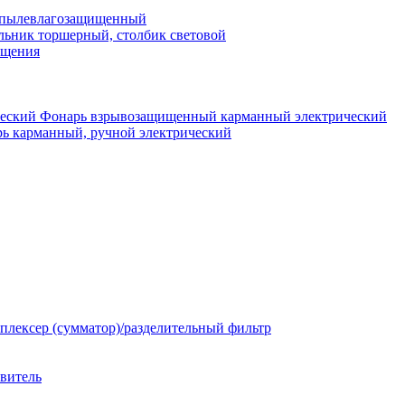
 пылевлагозащищенный
льник торшерный, столбик световой
ещения
Фонарь взрывозащищенный карманный электрический
ь карманный, ручной электрический
плексер (сумматор)/разделительный фильтр
твитель