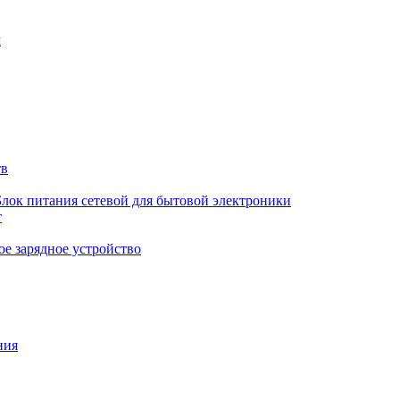
м
тв
Блок питания сетевой для бытовой электроники
т
е зарядное устройство
ния