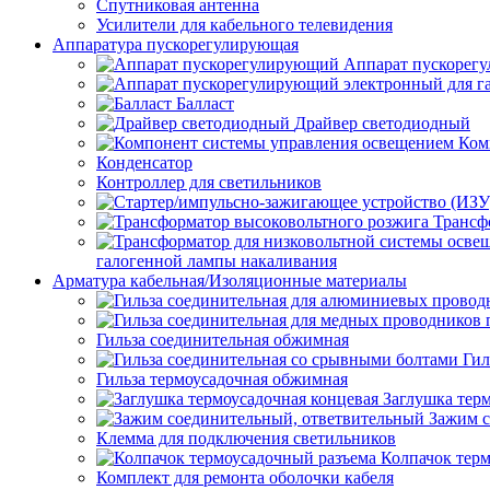
Спутниковая антенна
Усилители для кабельного телевидения
Аппаратура пускорегулирующая
Аппарат пускорег
Балласт
Драйвер светодиодный
Ком
Конденсатор
Контроллер для светильников
Трансф
галогенной лампы накаливания
Арматура кабельная/Изоляционные материалы
Гильза соединительная обжимная
Гил
Гильза термоусадочная обжимная
Заглушка тер
Зажим с
Клемма для подключения светильников
Колпачок тер
Комплект для ремонта оболочки кабеля