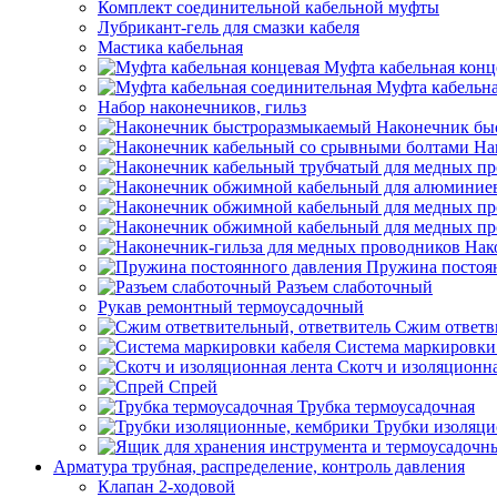
Комплект соединительной кабельной муфты
Лубрикант-гель для смазки кабеля
Мастика кабельная
Муфта кабельная конц
Муфта кабельна
Набор наконечников, гильз
Наконечник бы
На
Нак
Пружина постоя
Разъем слаботочный
Рукав ремонтный термоусадочный
Сжим ответв
Система маркировки
Скотч и изоляционна
Спрей
Трубка термоусадочная
Трубки изоляци
Арматура трубная, распределение, контроль давления
Клапан 2-ходовой