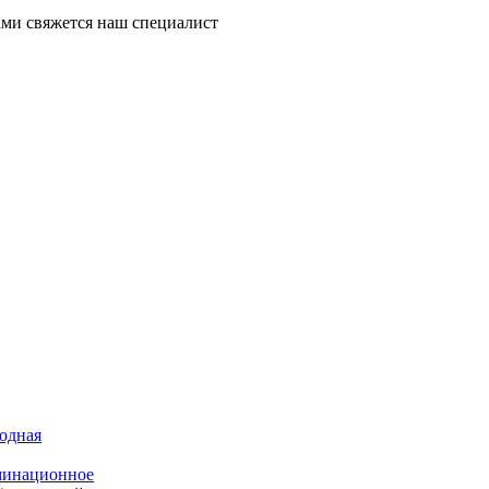
ми свяжется наш специалист
иодная
минационное