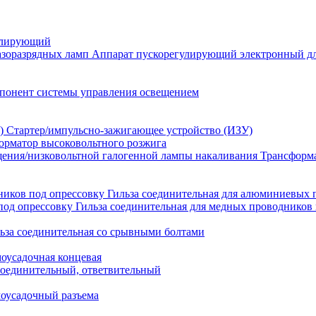
улирующий
Аппарат пускорегулирующий электронный дл
понент системы управления освещением
Стартер/импульсно-зажигающее устройство (ИЗУ)
орматор высоковольтного розжига
Трансформа
Гильза соединительная для алюминиевых 
Гильза соединительная для медных проводников 
ьза соединительная со срывными болтами
моусадочная концевая
оединительный, ответвительный
моусадочный разъема