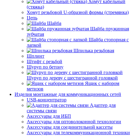
Хомут кабельный
(стяжка)
Хомут резьбовой U-образной формы (стремянка)
Цепь
Шайба
Шайба пружинная
зубчатая
Шайба стопорная с
лапкой
Шпилька резьбовая
Шплинт
Штифт с резьбой
Шуруп по бетону
Шуруп по дереву с шестигранной головкой
Ящик с набором
метизов
Изделия монтажные для коммуникационных сетей
USB-концентратор
Адаптер для
системы связи
Аксессуары для ИБП
Аксессуары для оптоволоконной технологии
Аксессуары для соединительной кассеты
Аксессуары для телекоммуникационной техники