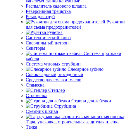
кабелем/Станки кабельные
Распылитель садового шланга
Реверсивная трещотка
Резак для труб
Рукоятки
для съема предохранителей
Рулетка
Сантехнический ключ
Сверлильный патрон
Секаторы
Система протяжки
кабеля
Система угловых струбцин
Слесарное зубило
Совок садовый, посадочный
Средство для смазки, масло
Стамеска
Степлер
Стремянка
Стропа для лебедки
Струбцина
Съемник шкива
Тара, упаковка, строительная защитная пленка
Тачка