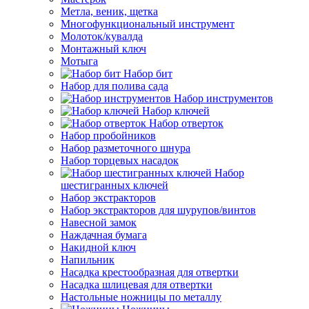
Метла, веник, щетка
Многофункциональный инструмент
Молоток/кувалда
Монтажный ключ
Мотыга
Набор бит
Набор для полива сада
Набор инструментов
Набор ключей
Набор отверток
Набор пробойников
Набор разметочного шнура
Набор торцевых насадок
Набор
шестигранных ключей
Набор экстракторов
Набор экстракторов для шурупов/винтов
Навесной замок
Наждачная бумага
Накидной ключ
Напильник
Насадка крестообразная для отвертки
Насадка шлицевая для отвертки
Настольные ножницы по металлу