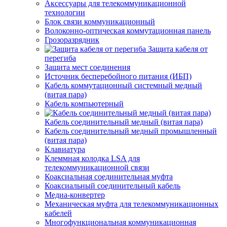
Аксессуары для телекоммуникационной
технологии
Блок связи коммуникационный
Волоконно-оптическая коммутационная панель
Грозоразрядник
Защита кабеля от
перегиба
Защита мест соединения
Источник бесперебойного питания (ИБП)
Кабель коммутационный системный медный
(витая пара)
Кабель компьютерный
Кабель соединительный медный (витая пара)
Кабель соединительный медный промышленный
(витая пара)
Клавиатура
Клеммная колодка LSA для
телекоммуникационной связи
Коаксиальная соединительная муфта
Коаксиальный соединительный кабель
Медиа-конвертер
Механическая муфта для телекоммуникационных
кабелей
Многофункциональная коммуникационная