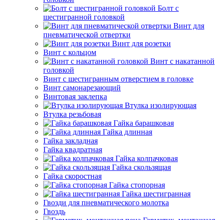
Болт с
шестигранной головкой
Винт для
пневматической отвертки
Винт для розетки
Винт с кольцом
Винт с накатанной
головкой
Винт с шестигранным отверстием в головке
Винт самонарезающий
Винтовая заклепка
Втулка изолирующая
Втулка резьбовая
Гайка барашковая
Гайка длинная
Гайка закладная
Гайка квадратная
Гайка колпачковая
Гайка скользящая
Гайка скоростная
Гайка стопорная
Гайка шестигранная
Гвозди для пневматического молотка
Гвоздь