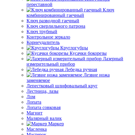
переставной
Ключ
комбинированный гаечный
Ключ разводной гаечный
Ключ сверлильного патрона
Ключ трубный
Контрольное зеркало
Корнеудалитель
Круглогубцы
Кусачки бокорезы
Лазерный
измерительный прибор
Лебедка ручная
Лезвие ножа
заменяемое
Лепестковый шлифовальный круг
Лестница, лазы
Лом
Лопата
Лопата совковая
Магнит
Малярный валик
Маркер
Масленка
Мастерок