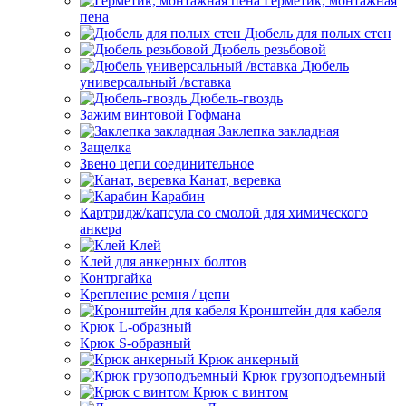
Герметик, монтажная
пена
Дюбель для полых стен
Дюбель резьбовой
Дюбель
универсальный /вставка
Дюбель-гвоздь
Зажим винтовой Гофмана
Заклепка закладная
Защелка
Звено цепи соединительное
Канат, веревка
Карабин
Картридж/капсула со смолой для химического
анкера
Клей
Клей для анкерных болтов
Контргайка
Крепление ремня / цепи
Кронштейн для кабеля
Крюк L-образный
Крюк S-образный
Крюк анкерный
Крюк грузоподъемный
Крюк с винтом