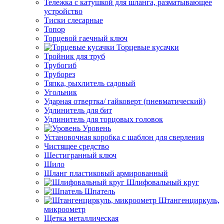
Тележка с катушкой для шланга, разматывающее
устройство
Тиски слесарные
Топор
Торцевой гаечный ключ
Торцевые кусачки
Тройник для труб
Трубогиб
Труборез
Тяпка, рыхлитель садовый
Угольник
Ударная отвертка/ гайковерт (пневматический)
Удлинитель для бит
Удлинитель для торцовых головок
Уровень
Установочная коробка с шаблон для сверления
Чистящее средство
Шестигранный ключ
Шило
Шланг пластиковый армированный
Шлифовальный круг
Шпатель
Штангенциркуль,
микроометр
Щетка металлическая