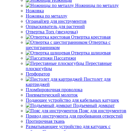
Ножницы
Ножницы по металлу
Ножовка
Ножовка по металлу
Огранайзер для инструментов
Опрыскиватель для растений
Отвертка Torx (звездочка)
Отвертка крестовая
Отвертка с
шестигранником
Отвертка шлицевая
Пассатижи
Переставные
плоскогубцы
Перфоратор
Пистолет для
картриджей
Пломбировочная проволока
Пневматический молоток
Подающее устройство для кабельных катушек
Подъемный домкрат
Пояс для инструментов
Привод инструмента для пробивания отверстий
Протирочная ткань
Разматывающее устройство для катушек с