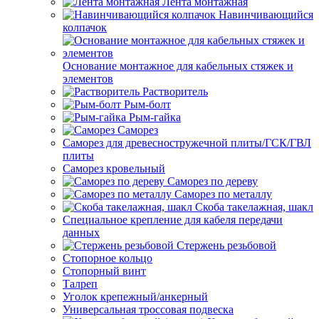
Лента монтажная
Навинчивающийся
колпачок
Основание монтажное для кабельных стяжек и
элементов
Растворитель
Рым-болт
Рым-гайка
Саморез
Саморез для древесностружечной плиты/ГСК/ГВЛ
плиты
Саморез кровельный
Саморез по дереву
Саморез по металлу
Скоба такелажная, шакл
Специальное крепление для кабеля передачи
данных
Стержень резьбовой
Стопорное кольцо
Стопорный винт
Талреп
Уголок крепежный/анкерный
Универсальная троссовая подвеска