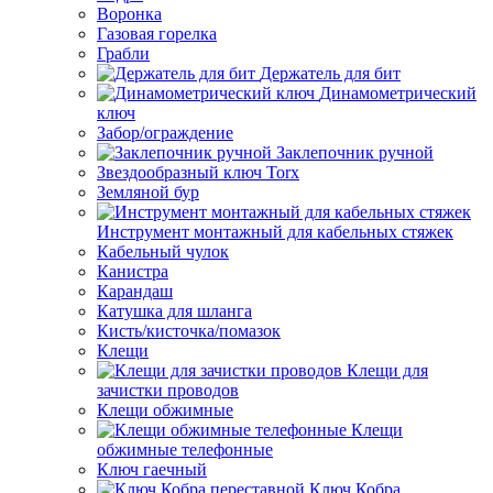
Воронка
Газовая горелка
Грабли
Держатель для бит
Динамометрический
ключ
Забор/ограждение
Заклепочник ручной
Звездообразный ключ Torx
Земляной бур
Инструмент монтажный для кабельных стяжек
Кабельный чулок
Канистра
Карандаш
Катушка для шланга
Кисть/кисточка/помазок
Клещи
Клещи для
зачистки проводов
Клещи обжимные
Клещи
обжимные телефонные
Ключ гаечный
Ключ Кобра