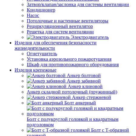
Затвор/клапан/заслонка для системы вентиляции
Кондиционер
Насос
Потолочные и настенные вентиляторы
Рециркуляционный вентилятор
Решетка для систем вентиляции
Электродвигатель
Изделия для обеспечения безопасности
жизнедеятельности
Огнетушитель
Установка аэрозольного пожаротушения
Шкаф для противопожарного оборудования
Изделия крепежные
Анкер болтовой
Анкер забивной
Анкер клиновой
Анкер складной потолочный (пружинный)
Анкер стержневой
Болт анкерный
Болт с полукруглой головкой и квадратным
подголовком
Болт с Т-образной
головкой