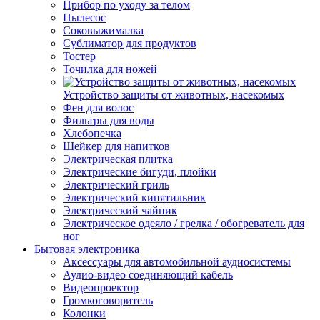
Прибор по уходу за телом
Пылесос
Соковыжималка
Сублиматор для продуктов
Тостер
Точилка для ножей
Устройство защиты от животных, насекомых
Фен для волос
Фильтры для воды
Хлебопечка
Шейкер для напитков
Электрическая плитка
Электрические бигуди, плойки
Электрический гриль
Электрический кипятильник
Электрический чайник
Электрическое одеяло / грелка / обогреватель для
ног
Бытовая электроника
Аксессуары для автомобильной аудиосистемы
Аудио-видео соединяющий кабель
Видеопроектор
Громкоговоритель
Колонки