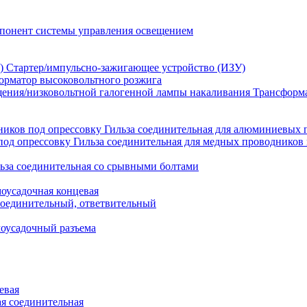
понент системы управления освещением
Стартер/импульсно-зажигающее устройство (ИЗУ)
орматор высоковольтного розжига
Трансформа
Гильза соединительная для алюминиевых 
Гильза соединительная для медных проводников 
ьза соединительная со срывными болтами
моусадочная концевая
оединительный, ответвительный
моусадочный разъема
евая
я соединительная