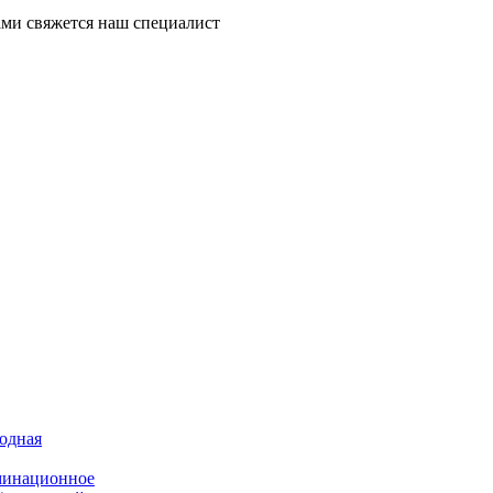
ми свяжется наш специалист
иодная
минационное