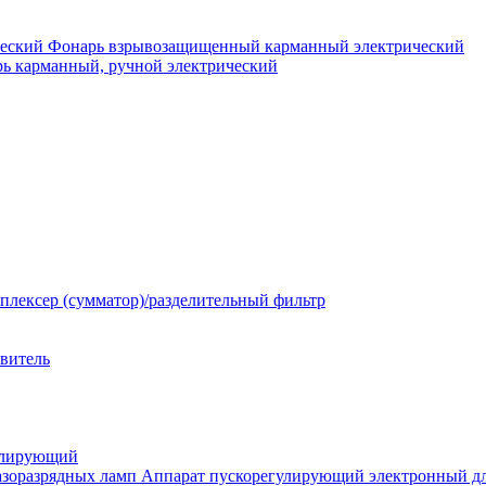
Фонарь взрывозащищенный карманный электрический
ь карманный, ручной электрический
плексер (сумматор)/разделительный фильтр
твитель
улирующий
Аппарат пускорегулирующий электронный дл