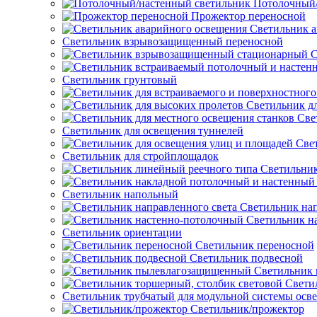
Потолочный/
Прожектор переносной
Светильник а
Светильник взрывозащищенный переносной
С
Светильник грунтовый
Светильник д
Све
Светильник для освещения туннелей
Све
Светильник для стройплощадок
Светильник
Светильник напольный
Светильник нап
Светильник н
Светильник ориентации
Светильник переносной
Светильник подвесной
Светильник
Свети
Светильник трубчатый для модульной системы осв
Светильник/прожектор