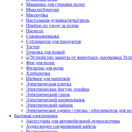
Машинки для стрижки волос
Миксер/блендер
Мясорубка
Настольная духовка/печь/гриль
Прибор по уходу за телом
Пылесос
Соковыжималка
Сублиматор для продуктов
Тостер
Точилка для ножей
Уст
Фен для волос
Фильтры для воды
Хлебопечка
Шейкер для напитков
Электрическая плитка
Электрические бигуди, плойки
Электрический гриль
Электрический кипятильник
Электрический чайник
Электрическое одеяло / грелка / обогреватель для но
Бытовая электроника
Аксессуары для автомобильной аудиосистемы
Аудио-видео соединяющий кабель
Видеопроектор