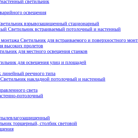
настенный светильник
варийного освещения
ветильник взрывозащищенный стационарный
Светильник встраиваемый потолочный и настенный
Светильник для встраиваемого и поверхностного мон
ля высоких пролетов
тильник для местного освещения станков
тильник для освещения улиц и площадей
 линейный реечного типа
Светильник накладной потолочный и настенный
равленного света
астенно-потолочный
 пылевлагозащищенный
льник торшерный, столбик световой
ещения