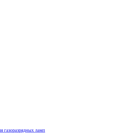
я газоразрядных ламп