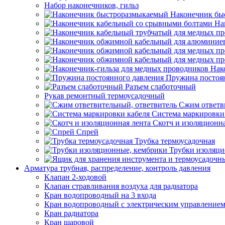
Набор наконечников, гильз
Наконечник бы
На
Нак
Пружина постоя
Разъем слаботочный
Рукав ремонтный термоусадочный
Сжим ответв
Система маркировки
Скотч и изоляционна
Спрей
Трубка термоусадочная
Трубки изоляци
Арматура трубная, распределение, контроль давления
Клапан 2-ходовой
Клапан стравливания воздуха для радиатора
Кран водопроводный на 3 входа
Кран водопроводный с электрическим управление
Кран радиатора
Кран шаровой