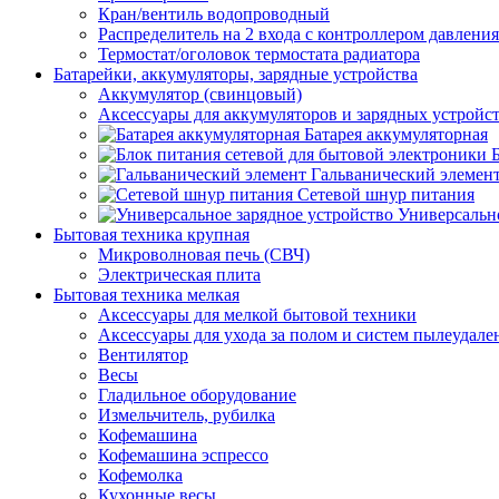
Кран/вентиль водопроводный
Распределитель на 2 входа с контроллером давления
Термостат/оголовок термостата радиатора
Батарейки, аккумуляторы, зарядные устройства
Аккумулятор (свинцовый)
Аксессуары для аккумуляторов и зарядных устройс
Батарея аккумуляторная
Гальванический элемен
Сетевой шнур питания
Универсально
Бытовая техника крупная
Микроволновая печь (СВЧ)
Электрическая плита
Бытовая техника мелкая
Аксессуары для мелкой бытовой техники
Аксессуары для ухода за полом и систем пылеудале
Вентилятор
Весы
Гладильное оборудование
Измельчитель, рубилка
Кофемашина
Кофемашина эспрессо
Кофемолка
Кухонные весы