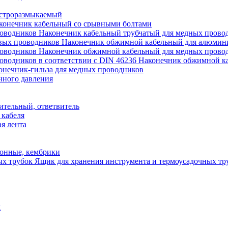
строразмыкаемый
конечник кабельный со срывными болтами
Наконечник кабельный трубчатый для медных прово
Наконечник обжимной кабельный для алюмин
Наконечник обжимной кабельный для медных прово
Наконечник обжимной ка
онечник-гильза для медных проводников
нного давления
ительный, ответвитель
 кабеля
я лента
онные, кембрики
Ящик для хранения инструмента и термоусадочных тр
м