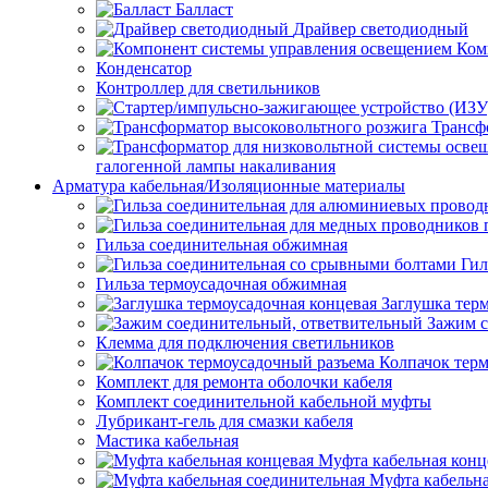
Балласт
Драйвер светодиодный
Ком
Конденсатор
Контроллер для светильников
Трансф
галогенной лампы накаливания
Арматура кабельная/Изоляционные материалы
Гильза соединительная обжимная
Гил
Гильза термоусадочная обжимная
Заглушка тер
Зажим с
Клемма для подключения светильников
Колпачок тер
Комплект для ремонта оболочки кабеля
Комплект соединительной кабельной муфты
Лубрикант-гель для смазки кабеля
Мастика кабельная
Муфта кабельная конц
Муфта кабельна