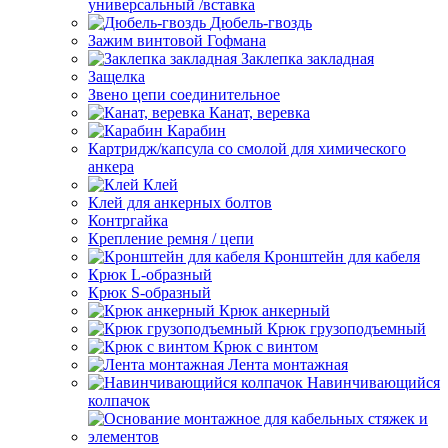
универсальный /вставка
Дюбель-гвоздь
Зажим винтовой Гофмана
Заклепка закладная
Защелка
Звено цепи соединительное
Канат, веревка
Карабин
Картридж/капсула со смолой для химического
анкера
Клей
Клей для анкерных болтов
Контргайка
Крепление ремня / цепи
Кронштейн для кабеля
Крюк L-образный
Крюк S-образный
Крюк анкерный
Крюк грузоподъемный
Крюк с винтом
Лента монтажная
Навинчивающийся
колпачок