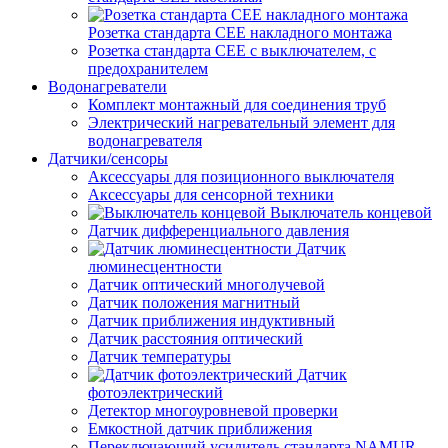
Розетка стандарта СЕЕ накладного монтажа
Розетка стандарта СЕЕ с выключателем, с
предохранителем
Водонагреватели
Комплект монтажный для соединения труб
Электрический нагревательный элемент для
водонагревателя
Датчики/сенсоры
Аксессуары для позиционного выключателя
Аксессуары для сенсорной техники
Выключатель концевой
Датчик дифференциального давления
Датчик
люминесцентности
Датчик оптический многолучевой
Датчик положения магнитный
Датчик приближения индуктивный
Датчик расстояния оптический
Датчик температуры
Датчик
фотоэлектрический
Детектор многоуровневой проверки
Емкостной датчик приближения
Переключающий усилитель стандарта NAMUR