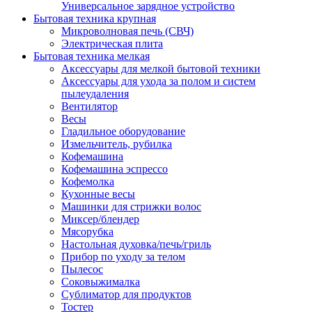
Универсальное зарядное устройство
Бытовая техника крупная
Микроволновая печь (СВЧ)
Электрическая плита
Бытовая техника мелкая
Аксессуары для мелкой бытовой техники
Аксессуары для ухода за полом и систем
пылеудаления
Вентилятор
Весы
Гладильное оборудование
Измельчитель, рубилка
Кофемашина
Кофемашина эспрессо
Кофемолка
Кухонные весы
Машинки для стрижки волос
Миксер/блендер
Мясорубка
Настольная духовка/печь/гриль
Прибор по уходу за телом
Пылесос
Соковыжималка
Сублиматор для продуктов
Тостер