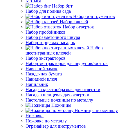
Мотыга
Набор бит
Набор для полива сада
Набор инструментов
Набор ключей
Набор отверток
Набор пробойников
Набор разметочного шнура
Набор торцевых насадок
Набор
шестигранных ключей
Набор экстракторов
Набор экстракторов для шурупов/винтов
Навесной замок
Наждачная бумага
Накидной ключ
Напильник
Насадка крестообразная для отвертки
Насадка шлицевая для отвертки
Настольные ножницы по металлу
Ножницы
Ножницы по металлу
Ножовка
Ножовка по металлу
Огранайзер для инструментов