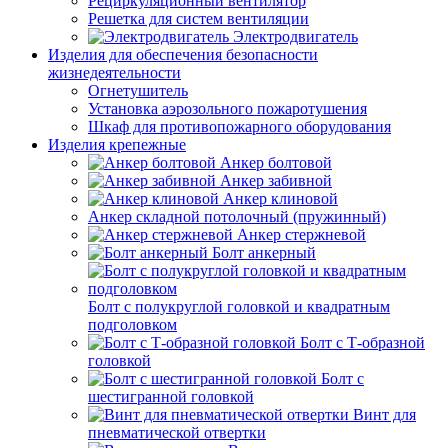
Рециркуляционный вентилятор
Решетка для систем вентиляции
Электродвигатель
Изделия для обеспечения безопасности
жизнедеятельности
Огнетушитель
Установка аэрозольного пожаротушения
Шкаф для противопожарного оборудования
Изделия крепежные
Анкер болтовой
Анкер забивной
Анкер клиновой
Анкер складной потолочный (пружинный)
Анкер стержневой
Болт анкерный
Болт с полукруглой головкой и квадратным
подголовком
Болт с Т-образной
головкой
Болт с
шестигранной головкой
Винт для
пневматической отвертки