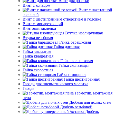
Винт для розетки
Винт с кольцом
Винт с накатанной
головкой
Винт с шестигранным отверстием в головке
Винт самонарезающий
Винтовая заклепка
Втулка изолирующая
Втулка резьбовая
Гайка барашковая
Гайка длинная
Гайка закладная
Гайка квадратная
Гайка колпачковая
Гайка скользящая
Гайка скоростная
Гайка стопорная
Гайка шестигранная
Гвозди для пневматического молотка
Гвоздь
Герметик, монтажная
пена
Дюбель для полых стен
Дюбель резьбовой
Дюбель