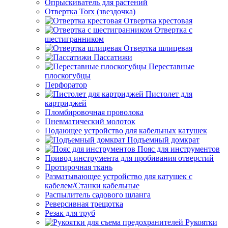
Опрыскиватель для растений
Отвертка Torx (звездочка)
Отвертка крестовая
Отвертка с
шестигранником
Отвертка шлицевая
Пассатижи
Переставные
плоскогубцы
Перфоратор
Пистолет для
картриджей
Пломбировочная проволока
Пневматический молоток
Подающее устройство для кабельных катушек
Подъемный домкрат
Пояс для инструментов
Привод инструмента для пробивания отверстий
Протирочная ткань
Разматывающее устройство для катушек с
кабелем/Станки кабельные
Распылитель садового шланга
Реверсивная трещотка
Резак для труб
Рукоятки