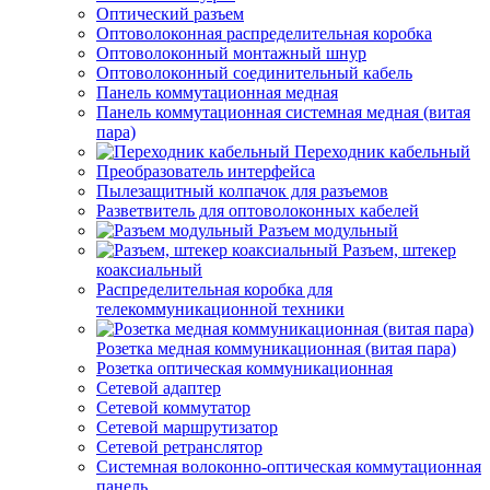
Оптический разъем
Оптоволоконная распределительная коробка
Оптоволоконный монтажный шнур
Оптоволоконный соединительный кабель
Панель коммутационная медная
Панель коммутационная системная медная (витая
пара)
Переходник кабельный
Преобразователь интерфейса
Пылезащитный колпачок для разъемов
Разветвитель для оптоволоконных кабелей
Разъем модульный
Разъем, штекер
коаксиальный
Распределительная коробка для
телекоммуникационной техники
Розетка медная коммуникационная (витая пара)
Розетка оптическая коммуникационная
Сетевой адаптер
Сетевой коммутатор
Сетевой маршрутизатор
Сетевой ретранслятор
Системная волоконно-оптическая коммутационная
панель