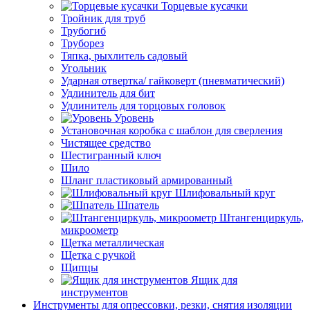
Торцевые кусачки
Тройник для труб
Трубогиб
Труборез
Тяпка, рыхлитель садовый
Угольник
Ударная отвертка/ гайковерт (пневматический)
Удлинитель для бит
Удлинитель для торцовых головок
Уровень
Установочная коробка с шаблон для сверления
Чистящее средство
Шестигранный ключ
Шило
Шланг пластиковый армированный
Шлифовальный круг
Шпатель
Штангенциркуль,
микроометр
Щетка металлическая
Щетка с ручкой
Щипцы
Ящик для
инструментов
Инструменты для опрессовки, резки, снятия изоляции