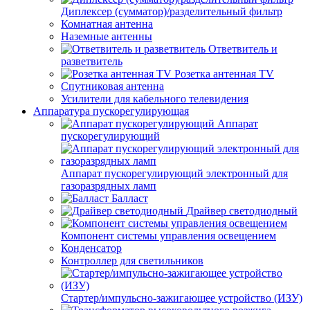
Диплексер (сумматор)/разделительный фильтр
Комнатная антенна
Наземные антенны
Ответвитель и
разветвитель
Розетка антенная TV
Спутниковая антенна
Усилители для кабельного телевидения
Аппаратура пускорегулирующая
Аппарат
пускорегулирующий
Аппарат пускорегулирующий электронный для
газоразрядных ламп
Балласт
Драйвер светодиодный
Компонент системы управления освещением
Конденсатор
Контроллер для светильников
Стартер/импульсно-зажигающее устройство (ИЗУ)