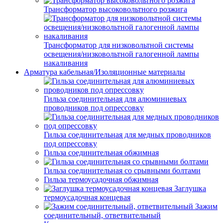
Трансформатор высоковольтного розжига
Трансформатор для низковольтной системы
освещения/низковольтной галогенной лампы
накаливания
Арматура кабельная/Изоляционные материалы
Гильза соединительная для алюминиевых
проводников под опрессовку
Гильза соединительная для медных проводников
под опрессовку
Гильза соединительная обжимная
Гильза соединительная со срывными болтами
Гильза термоусадочная обжимная
Заглушка
термоусадочная концевая
Зажим
соединительный, ответвительный