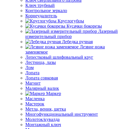
Ключ сверлильного патрона
Ключ трубный
Контрольное зеркало
Корнеудалитель
Круглогубцы
Кусачки бокорезы
Лазерный
измерительный прибор
Лебедка ручная
Лезвие ножа
заменяемое
Лепестковый шлифовальный круг
Лестница, лазы
Лом
Лопата
Лопата совковая
Магнит
Малярный валик
Маркер
Масленка
Мастерок
Метла, веник, щетка
Многофункциональный инструмент
Молоток/кувалда
Монтажный ключ