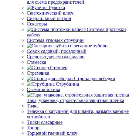
для съема предохранителей
Рулетка
Сантехнический ключ
Сверлильный патрон
Секаторы
Система протяжки
кабеля
Система угловых струбцин
Слесарное зубило
Совок садовый, посадочный
Средство для смазки, масло
Стамеска
Степлер
Стремянка
Стропа для лебедки
Струбцина
Съемник шкива
Тара, упаковка, строительная защитная пленка
Тачка
Тележка с катушкой для шланга, разматывающее
устройство
Тиски слесарные
Топор
Торцевой гаечный ключ