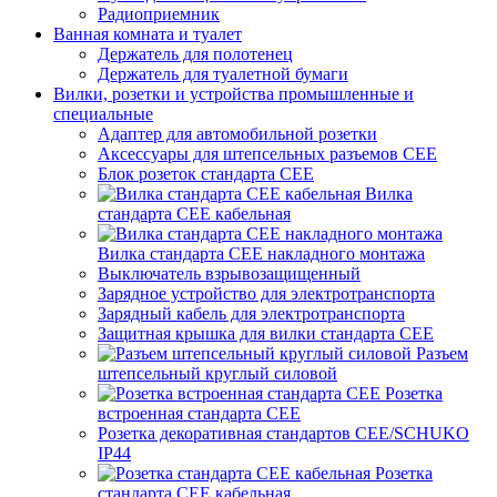
Радиоприемник
Ванная комната и туалет
Держатель для полотенец
Держатель для туалетной бумаги
Вилки, розетки и устройства промышленные и
специальные
Адаптер для автомобильной розетки
Аксессуары для штепсельных разъемов CEE
Блок розеток стандарта CEE
Вилка
стандарта CEE кабельная
Вилка стандарта CEE накладного монтажа
Выключатель взрывозащищенный
Зарядное устройство для электротранспорта
Зарядный кабель для электротранспорта
Защитная крышка для вилки стандарта CEE
Разъем
штепсельный круглый силовой
Розетка
встроенная стандарта CEE
Розетка декоративная стандартов CEE/SCHUKO
IP44
Розетка
стандарта СЕЕ кабельная