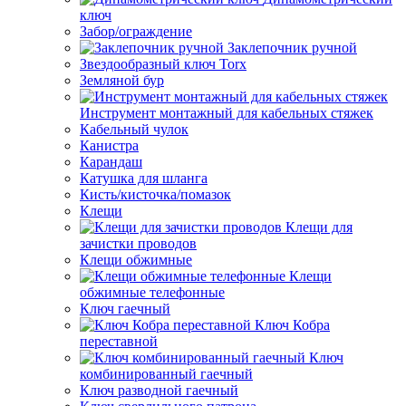
ключ
Забор/ограждение
Заклепочник ручной
Звездообразный ключ Torx
Земляной бур
Инструмент монтажный для кабельных стяжек
Кабельный чулок
Канистра
Карандаш
Катушка для шланга
Кисть/кисточка/помазок
Клещи
Клещи для
зачистки проводов
Клещи обжимные
Клещи
обжимные телефонные
Ключ гаечный
Ключ Кобра
переставной
Ключ
комбинированный гаечный
Ключ разводной гаечный