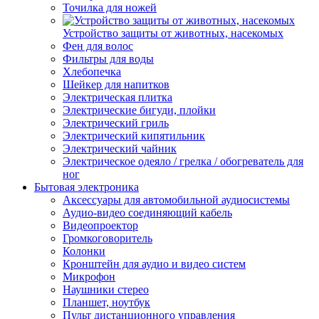
Точилка для ножей
Устройство защиты от животных, насекомых
Фен для волос
Фильтры для воды
Хлебопечка
Шейкер для напитков
Электрическая плитка
Электрические бигуди, плойки
Электрический гриль
Электрический кипятильник
Электрический чайник
Электрическое одеяло / грелка / обогреватель для
ног
Бытовая электроника
Аксессуары для автомобильной аудиосистемы
Аудио-видео соединяющий кабель
Видеопроектор
Громкоговоритель
Колонки
Кронштейн для аудио и видео систем
Микрофон
Наушники стерео
Планшет, ноутбук
Пульт дистанционного управления