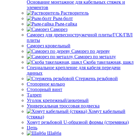
Основание монтажное для кабельных стяжек и
элементов
Растворитель
Рым-болт
Рым-гайка
Саморез
Саморез для древесностружечной плиты/ГСК/ГВЛ
плиты
Саморез кровельный
Саморез по дереву
Саморез по металлу
Скоба такелажная, шакл
Специальное крепление для кабеля передачи
данных
Стержень резьбовой
Стопорное кольцо
Стопорный винт
Талреп
Уголок крепежный/анкерный
Универсальная троссовая подвеска
Хомут кабельный
(стяжка)
Хомут резьбовой U-образной формы (стремянка)
Цепь
Шайба