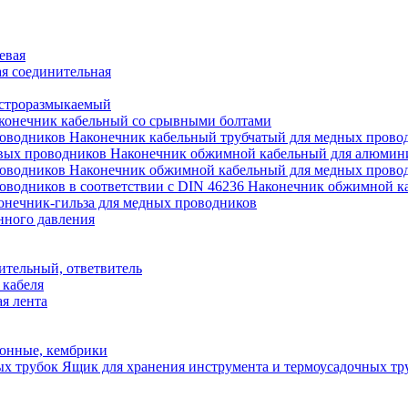
евая
я соединительная
строразмыкаемый
конечник кабельный со срывными болтами
Наконечник кабельный трубчатый для медных прово
Наконечник обжимной кабельный для алюмин
Наконечник обжимной кабельный для медных прово
Наконечник обжимной ка
онечник-гильза для медных проводников
нного давления
ительный, ответвитель
 кабеля
я лента
онные, кембрики
Ящик для хранения инструмента и термоусадочных тр