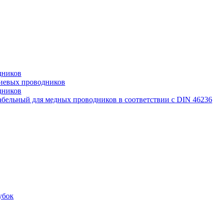
дников
иевых проводников
дников
бельный для медных проводников в соответствии с DIN 46236
убок