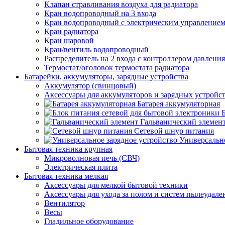
Клапан стравливания воздуха для радиатора
Кран водопроводный на 3 входа
Кран водопроводный с электрическим управление
Кран радиатора
Кран шаровой
Кран/вентиль водопроводный
Распределитель на 2 входа с контроллером давления
Термостат/оголовок термостата радиатора
Батарейки, аккумуляторы, зарядные устройства
Аккумулятор (свинцовый)
Аксессуары для аккумуляторов и зарядных устройс
Батарея аккумуляторная
Гальванический элемен
Сетевой шнур питания
Универсально
Бытовая техника крупная
Микроволновая печь (СВЧ)
Электрическая плита
Бытовая техника мелкая
Аксессуары для мелкой бытовой техники
Аксессуары для ухода за полом и систем пылеудале
Вентилятор
Весы
Гладильное оборудование