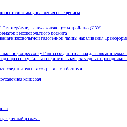
понент системы управления освещением
Стартер/импульсно-зажигающее устройство (ИЗУ)
орматор высоковольтного розжига
Трансформа
Гильза соединительная для алюминиевых 
Гильза соединительная для медных проводников 
ьза соединительная со срывными болтами
моусадочная концевая
ьный
моусадочный разъема