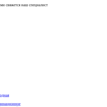
ми свяжется наш специалист
иодная
минационное