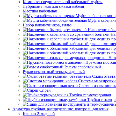
Комплект соединительной кабельной муфты
Лубрикант-гель для смазки кабеля
Мастика кабельная
Муфта кабельная конц
Муфта кабельна
Набор наконечников, гильз
Наконечник бы
На
Нак
Пружина постоя
Разъем слаботочный
Рукав ремонтный термоусадочный
Сжим ответв
Система маркировки
Скотч и изоляционна
Спрей
Трубка термоусадочная
Трубки изоляци
Арматура трубная, распределение, контроль давления
Клапан 2-ходовой