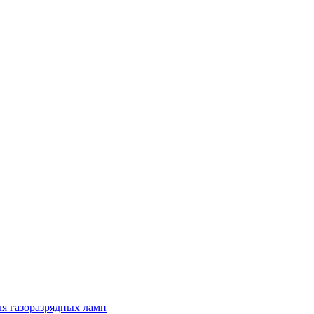
я газоразрядных ламп