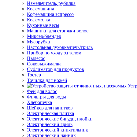
Измельчитель, рубилка
Кофемашина
Кофемашина эспрессо
Кофемолка
Кухонные весы
Машинки для стрижки волос
Миксер/блендер
Мясорубка
Настольная духовка/печь/гриль
Прибор по уходу за телом
Пылесос
Соковыжималка
Сублиматор для продуктов
Тостер
Точилка для ножей
Уст
Фен для волос
Фильтры для воды
Хлебопечка
Шейкер для напитков
Электрическая плитка
Электрические бигуди, плойки
Электрический гриль
Электрический кипятильник
Электрический чайник