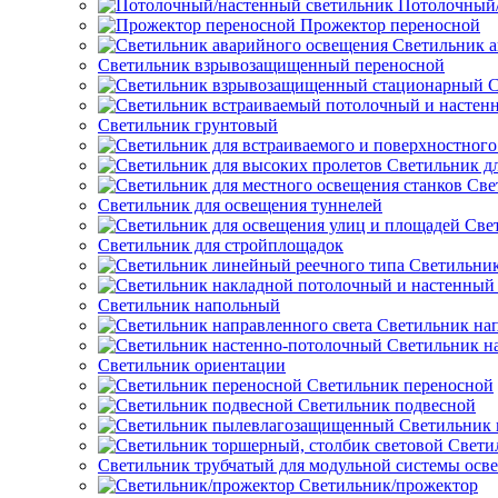
Потолочный/
Прожектор переносной
Светильник а
Светильник взрывозащищенный переносной
С
Светильник грунтовый
Светильник д
Све
Светильник для освещения туннелей
Све
Светильник для стройплощадок
Светильник
Светильник напольный
Светильник нап
Светильник н
Светильник ориентации
Светильник переносной
Светильник подвесной
Светильник
Свети
Светильник трубчатый для модульной системы осв
Светильник/прожектор