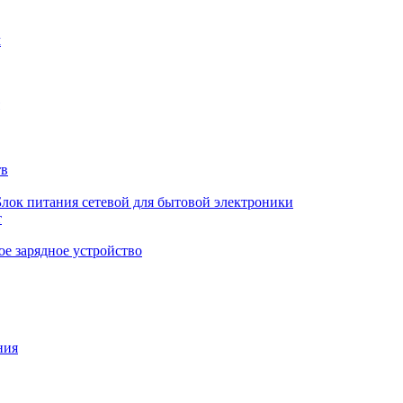
м
тв
Блок питания сетевой для бытовой электроники
т
е зарядное устройство
ния