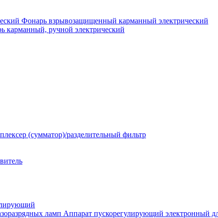
Фонарь взрывозащищенный карманный электрический
ь карманный, ручной электрический
плексер (сумматор)/разделительный фильтр
твитель
улирующий
Аппарат пускорегулирующий электронный дл