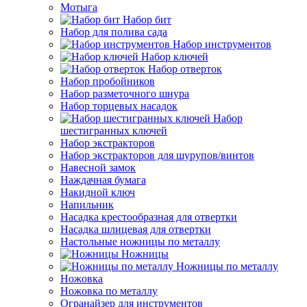
Мотыга
Набор бит
Набор для полива сада
Набор инструментов
Набор ключей
Набор отверток
Набор пробойников
Набор разметочного шнура
Набор торцевых насадок
Набор
шестигранных ключей
Набор экстракторов
Набор экстракторов для шурупов/винтов
Навесной замок
Наждачная бумага
Накидной ключ
Напильник
Насадка крестообразная для отвертки
Насадка шлицевая для отвертки
Настольные ножницы по металлу
Ножницы
Ножницы по металлу
Ножовка
Ножовка по металлу
Огранайзер для инструментов