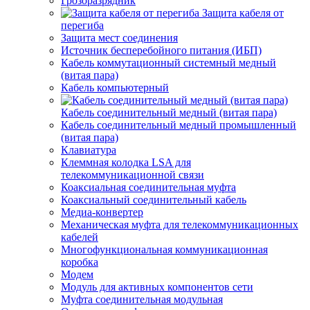
Грозоразрядник
Защита кабеля от
перегиба
Защита мест соединения
Источник бесперебойного питания (ИБП)
Кабель коммутационный системный медный
(витая пара)
Кабель компьютерный
Кабель соединительный медный (витая пара)
Кабель соединительный медный промышленный
(витая пара)
Клавиатура
Клеммная колодка LSA для
телекоммуникационной связи
Коаксиальная соединительная муфта
Коаксиальный соединительный кабель
Медиа-конвертер
Механическая муфта для телекоммуникационных
кабелей
Многофункциональная коммуникационная
коробка
Модем
Модуль для активных компонентов сети
Муфта соединительная модульная