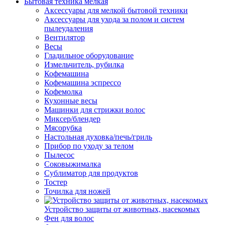
Бытовая техника мелкая
Аксессуары для мелкой бытовой техники
Аксессуары для ухода за полом и систем
пылеудаления
Вентилятор
Весы
Гладильное оборудование
Измельчитель, рубилка
Кофемашина
Кофемашина эспрессо
Кофемолка
Кухонные весы
Машинки для стрижки волос
Миксер/блендер
Мясорубка
Настольная духовка/печь/гриль
Прибор по уходу за телом
Пылесос
Соковыжималка
Сублиматор для продуктов
Тостер
Точилка для ножей
Устройство защиты от животных, насекомых
Фен для волос