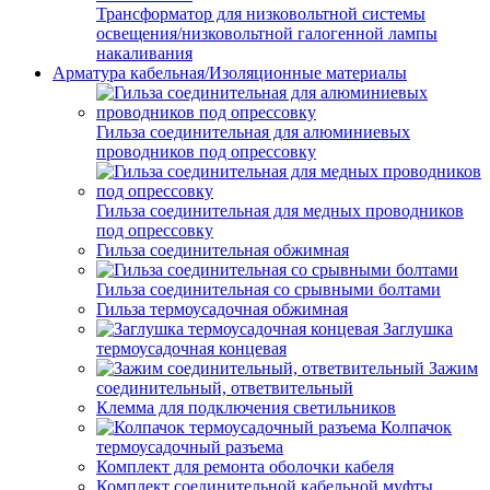
Трансформатор для низковольтной системы
освещения/низковольтной галогенной лампы
накаливания
Арматура кабельная/Изоляционные материалы
Гильза соединительная для алюминиевых
проводников под опрессовку
Гильза соединительная для медных проводников
под опрессовку
Гильза соединительная обжимная
Гильза соединительная со срывными болтами
Гильза термоусадочная обжимная
Заглушка
термоусадочная концевая
Зажим
соединительный, ответвительный
Клемма для подключения светильников
Колпачок
термоусадочный разъема
Комплект для ремонта оболочки кабеля
Комплект соединительной кабельной муфты