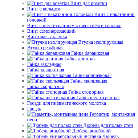
Винт для розетки
Винт с кольцом
Винт с накатанной
головкой
Винт с шестигранным отверстием в головке
Винт самонарезающий
Винтовая заклепка
Втулка изолирующая
Втулка резьбовая
Гайка барашковая
Гайка длинная
Гайка закладная
Гайка квадратная
Гайка колпачковая
Гайка скользящая
Гайка скоростная
Гайка стопорная
Гайка шестигранная
Гвозди для пневматического молотка
Гвоздь
Герметик, монтажная
пена
Дюбель для полых стен
Дюбель резьбовой
Дюбель