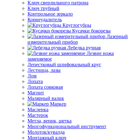
Ключ сверлильного патрона
Ключ трубный
Контрольное зеркало
Корнеудалитель
Круглогубцы
Кусачки бокорезы
Лазерный
измерительный прибор
Лебедка ручная
Лезвие ножа
заменяемое
Лепестковый шлифовальный круг
Лестница, лазы
Лом
Лопата
Лопата совковая
Магнит
Малярный валик
Маркер
Масленка
Мастерок
Метла, веник, щетка
Многофункциональный инструмент
Молоток/кувалда
Монтажный ключ