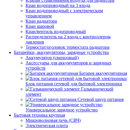
Клапан стравливания воздуха для радиатора
Кран водопроводный на 3 входа
Кран водопроводный с электрическим
управлением
Кран радиатора
Кран шаровой
Кран/вентиль водопроводный
Распределитель на 2 входа с контроллером
давления
Термостат/оголовок термостата радиатора
Батарейки, аккумуляторы, зарядные устройства
Аккумулятор (свинцовый)
Аксессуары для аккумуляторов и зарядных
устройств
Батарея аккумуляторная
Блок питания сетевой для бытовой электроники
Гальванический
элемент
Сетевой шнур питания
Универсальное зарядное устройство
Бытовая техника крупная
Микроволновая печь (СВЧ)
Электрическая плита