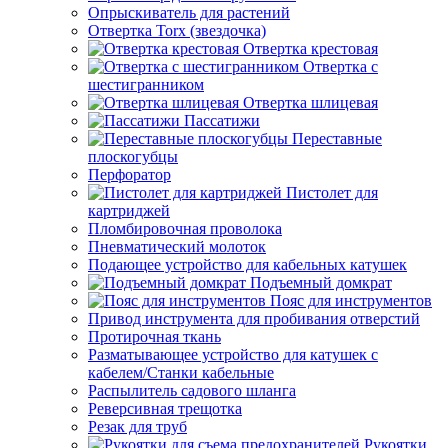
Опрыскиватель для растений
Отвертка Torx (звездочка)
Отвертка крестовая
Отвертка с
шестигранником
Отвертка шлицевая
Пассатижи
Переставные
плоскогубцы
Перфоратор
Пистолет для
картриджей
Пломбировочная проволока
Пневматический молоток
Подающее устройство для кабельных катушек
Подъемный домкрат
Пояс для инструментов
Привод инструмента для пробивания отверстий
Протирочная ткань
Разматывающее устройство для катушек с
кабелем/Станки кабельные
Распылитель садового шланга
Реверсивная трещотка
Резак для труб
Рукоятки