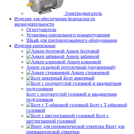
Электродвигатель
Изделия для обеспечения безопасности
жизнедеятельности
Огнетушитель
Установка аэрозольного пожаротушения
Шкаф для противопожарного оборудования
Изделия крепежные
Анкер болтовой
Анкер забивной
Анкер клиновой
Анкер складной потолочный (пружинный)
Анкер стержневой
Болт анкерный
Болт с полукруглой головкой и квадратным
подголовком
Болт с Т-образной
головкой
Болт с
шестигранной головкой
Винт для
пневматической отвертки