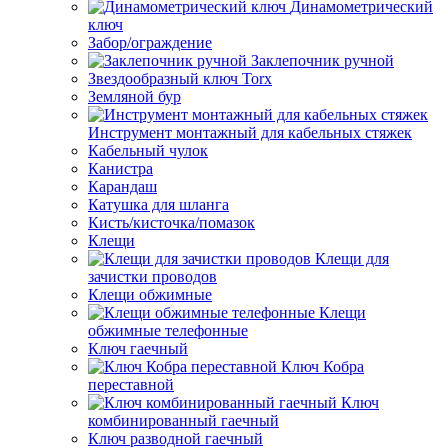
Динамометрический
ключ
Забор/ограждение
Заклепочник ручной
Звездообразный ключ Torx
Земляной бур
Инструмент монтажный для кабельных стяжек
Кабельный чулок
Канистра
Карандаш
Катушка для шланга
Кисть/кисточка/помазок
Клещи
Клещи для
зачистки проводов
Клещи обжимные
Клещи
обжимные телефонные
Ключ гаечный
Ключ Кобра
переставной
Ключ
комбинированный гаечный
Ключ разводной гаечный