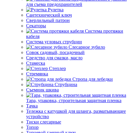
для съема предохранителей
Рулетка
Сантехнический ключ
Сверлильный патрон
Секаторы
Система протяжки
кабеля
Система угловых струбцин
Слесарное зубило
Совок садовый, посадочный
Средство для смазки, масло
Стамеска
Степлер
Стремянка
Стропа для лебедки
Струбцина
Съемник шкива
Тара, упаковка, строительная защитная пленка
Тачка
Тележка с катушкой для шланга, разматывающее
устройство
Тиски слесарные
Топор
Торцевой гаечный ключ