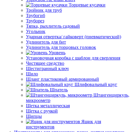
Торцевые кусачки
Тройник для труб
Трубогиб
Труборез
Тяпка, рыхлитель садовый
Угольник
Ударная отвертка/ гайковерт (пневматический)
Удлинитель для бит
Удлинитель для торцовых головок
Уровень
Установочная коробка с шаблон для сверления
Чистящее средство
Шестигранный ключ
Шило
Шланг пластиковый армированный
Шлифовальный круг
Шпатель
Штангенциркуль,
микроометр
Щетка металлическая
Щетка с ручкой
Щипцы
Ящик для
инструментов