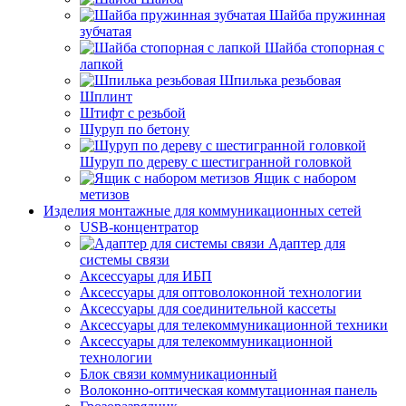
Шайба пружинная
зубчатая
Шайба стопорная с
лапкой
Шпилька резьбовая
Шплинт
Штифт с резьбой
Шуруп по бетону
Шуруп по дереву с шестигранной головкой
Ящик с набором
метизов
Изделия монтажные для коммуникационных сетей
USB-концентратор
Адаптер для
системы связи
Аксессуары для ИБП
Аксессуары для оптоволоконной технологии
Аксессуары для соединительной кассеты
Аксессуары для телекоммуникационной техники
Аксессуары для телекоммуникационной
технологии
Блок связи коммуникационный
Волоконно-оптическая коммутационная панель