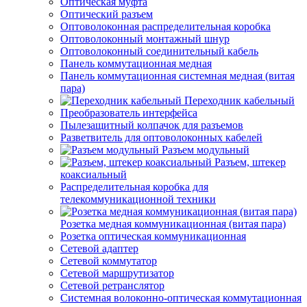
Оптическая муфта
Оптический разъем
Оптоволоконная распределительная коробка
Оптоволоконный монтажный шнур
Оптоволоконный соединительный кабель
Панель коммутационная медная
Панель коммутационная системная медная (витая
пара)
Переходник кабельный
Преобразователь интерфейса
Пылезащитный колпачок для разъемов
Разветвитель для оптоволоконных кабелей
Разъем модульный
Разъем, штекер
коаксиальный
Распределительная коробка для
телекоммуникационной техники
Розетка медная коммуникационная (витая пара)
Розетка оптическая коммуникационная
Сетевой адаптер
Сетевой коммутатор
Сетевой маршрутизатор
Сетевой ретранслятор
Системная волоконно-оптическая коммутационная