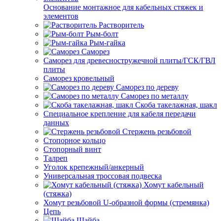
Основание монтажное для кабельных стяжек и
элементов
Растворитель
Рым-болт
Рым-гайка
Саморез
Саморез для древесностружечной плиты/ГСК/ГВЛ
плиты
Саморез кровельный
Саморез по дереву
Саморез по металлу
Скоба такелажная, шакл
Специальное крепление для кабеля передачи
данных
Стержень резьбовой
Стопорное кольцо
Стопорный винт
Талреп
Уголок крепежный/анкерный
Универсальная троссовая подвеска
Хомут кабельный
(стяжка)
Хомут резьбовой U-образной формы (стремянка)
Цепь
Шайба