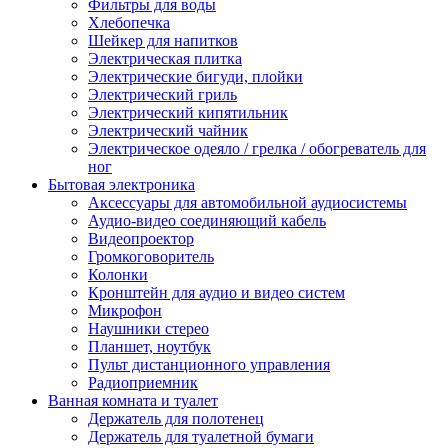
Фильтры для воды
Хлебопечка
Шейкер для напитков
Электрическая плитка
Электрические бигуди, плойки
Электрический гриль
Электрический кипятильник
Электрический чайник
Электрическое одеяло / грелка / обогреватель для
ног
Бытовая электроника
Аксессуары для автомобильной аудиосистемы
Аудио-видео соединяющий кабель
Видеопроектор
Громкоговоритель
Колонки
Кронштейн для аудио и видео систем
Микрофон
Наушники стерео
Планшет, ноутбук
Пульт дистанционного управления
Радиоприемник
Ванная комната и туалет
Держатель для полотенец
Держатель для туалетной бумаги