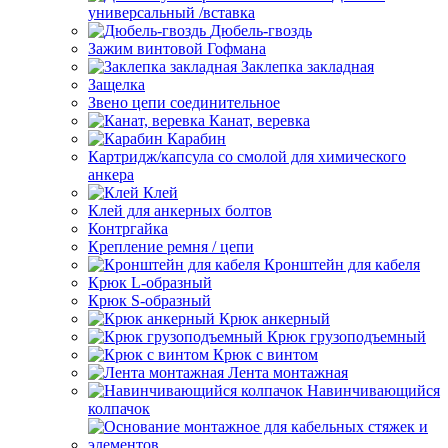
универсальный /вставка
Дюбель-гвоздь
Зажим винтовой Гофмана
Заклепка закладная
Защелка
Звено цепи соединительное
Канат, веревка
Карабин
Картридж/капсула со смолой для химического
анкера
Клей
Клей для анкерных болтов
Контргайка
Крепление ремня / цепи
Кронштейн для кабеля
Крюк L-образный
Крюк S-образный
Крюк анкерный
Крюк грузоподъемный
Крюк с винтом
Лента монтажная
Навинчивающийся
колпачок