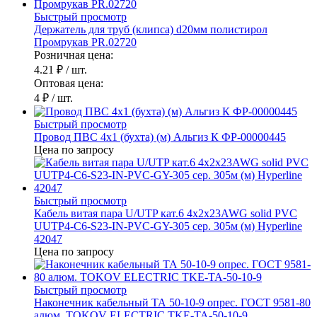
Быстрый просмотр
Держатель для труб (клипса) d20мм полистирол
Промрукав PR.02720
Розничная цена:
4.21 ₽
/ шт.
Оптовая цена:
4 ₽
/ шт.
Быстрый просмотр
Провод ПВС 4х1 (бухта) (м) Альгиз К ФР-00000445
Цена по запросу
Быстрый просмотр
Кабель витая пара U/UTP кат.6 4х2х23AWG solid PVC
UUTP4-C6-S23-IN-PVC-GY-305 сер. 305м (м) Hyperline
42047
Цена по запросу
Быстрый просмотр
Наконечник кабельный ТА 50-10-9 опрес. ГОСТ 9581-80
алюм. TOKOV ELECTRIC TKE-TA-50-10-9